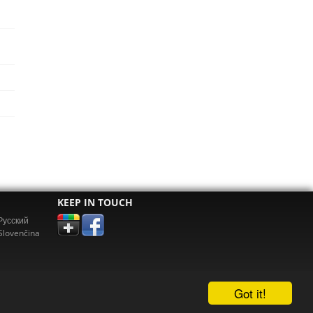
KEEP IN TOUCH
Pусский
Slovenčina
Got it!
erz.com