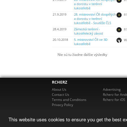
a dorostu v terénní
lukostřelbě
21.9.2019
28. mistrovství ČR dospělých
FI
a dorostu v terénní
lukostřelbě - Soutěže ČLS
28.4.2019
Zámecká terénní -
FI
lukostřelecký závod
20.10.2018
5. mistrovství ČR ve 3D
W
lukostřelbě
Nie sú tu žiadne ďalšie výsledky
RCHERZ
About Us
Advertising
Contact Us
Rcherz for And
Terms and Conditions
Rcherz for iOS
Privacy Policy
This website uses cookies to ensure you get the best e
© 2026 R