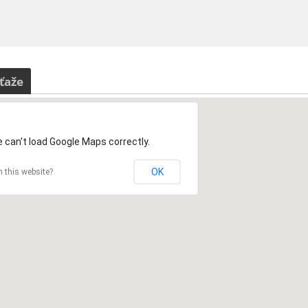
ťaže
 can't load Google Maps correctly.
OK
 this website?