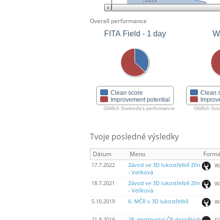
2019
Overall performance
FITA Field - 1 day
W
Clean score
Clean 
Improvement potential
Improv
Oldřich Svoboda's performance
Oldřich Sv
Tvoje posledné výsledky
Dátum
Meno
Formá
17.7.2022
Závod ve 3D lukostřelbě Zlín
WA
- Velíková
18.7.2021
Závod ve 3D lukostřelbě Zlín
WA
- Velíková
5.10.2019
6. MČR v 3D lukostřelbě
W
21.9.2019
28. mistrovství ČR dospělých
FI