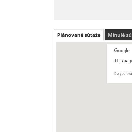
Plánované súťaže
Minulé sú
This page
Do you own