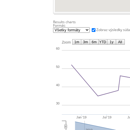
Results charts
Formát:
Zobraz výsledky súť
1m
3m
6m
YTD
1y
All
Zoom
60
50
40
30
Jan '19
Jul '19
J