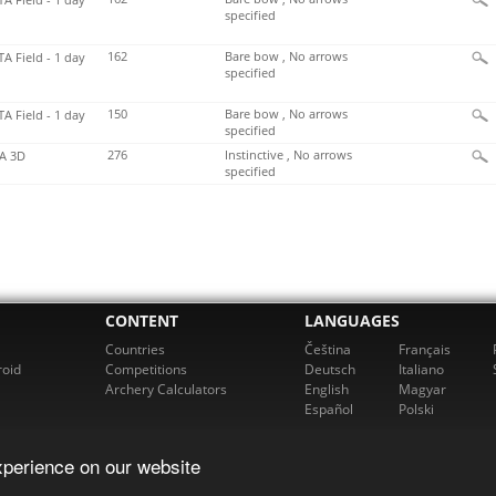
specified
162
Bare bow , No arrows
TA Field - 1 day
specified
150
Bare bow , No arrows
TA Field - 1 day
specified
276
Instinctive , No arrows
A 3D
specified
CONTENT
LANGUAGES
Countries
Čeština
Français
roid
Competitions
Deutsch
Italiano
Archery Calculators
English
Magyar
Español
Polski
xperience on our website
cherz. All rights reserved. For more information please email us at
support@rch
Powered by bowbook, s.r.o