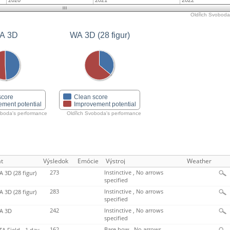
2020
2021
2022
Oldřich Svoboda'
A 3D
WA 3D (28 figur)
score
Clean score
ement potential
Improvement potential
oboda's performance
Oldřich Svoboda's performance
t
Výsledok
Emócie
Výstroj
Weather
273
Instinctive , No arrows
 3D (28 figur)
specified
283
Instinctive , No arrows
 3D (28 figur)
specified
242
Instinctive , No arrows
A 3D
specified
162
Bare bow , No arrows
TA Field - 1 day