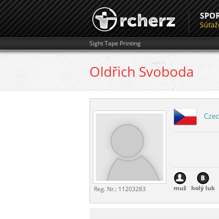
SPO
Súťaž
Sight Tape Printing
Oldřich
Svoboda
Czec
muž
holý luk
Reg. Nr.:
11203283