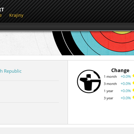
RT
e
Krajiny
Change
h Republic
+0.0%
1 month
+0.0%
3 month
+0.0%
1 year
+0.0%
3 year