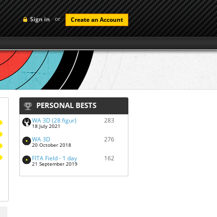
or
Sign in
Create an Account
PERSONAL BESTS
WA 3D (28 figur)
283
18 July 2021
WA 3D
276
20 October 2018
FITA Field - 1 day
162
21 September 2019