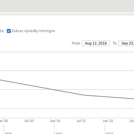
aže
Zobraz výsledky tréningov
From
Aug 12, 2018
To
Sep 23
an '20
Jul '20
Jan '21
Jul '21
Jan '22
Jul