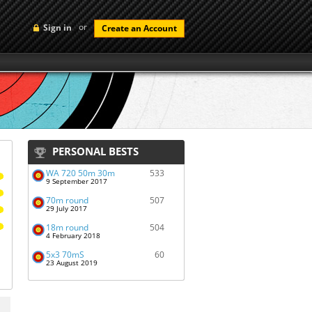
or
Sign in
Create an Account
PERSONAL BESTS
WA 720 50m 30m
533
9 September 2017
70m round
507
29 July 2017
18m round
504
4 February 2018
5x3 70mS
60
23 August 2019