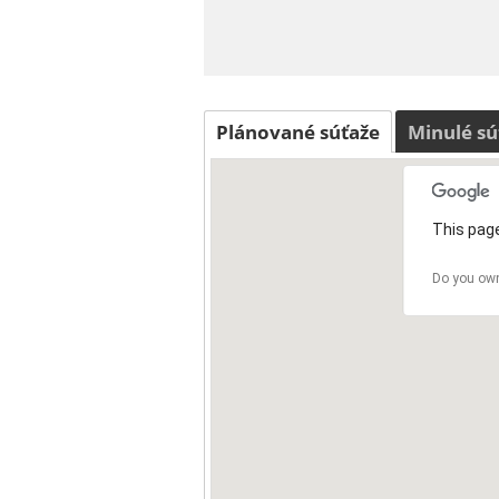
Plánované súťaže
Minulé sú
This page
Do you own