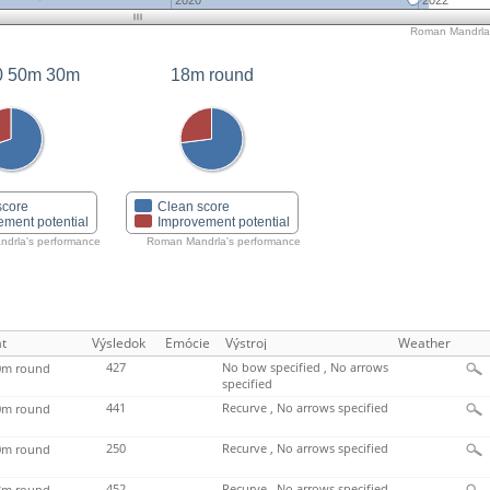
2020
2022
Roman Mandrla'
0 50m 30m
18m round
score
Clean score
ement potential
Improvement potential
drla's performance
Roman Mandrla's performance
t
Výsledok
Emócie
Výstroj
Weather
427
No bow specified , No arrows
m round
specified
441
Recurve , No arrows specified
m round
250
Recurve , No arrows specified
m round
452
Recurve , No arrows specified
m round