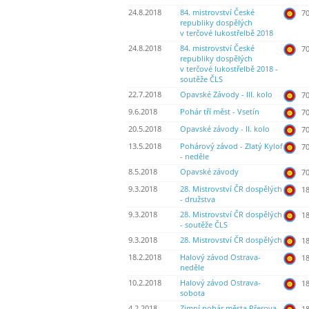
24.8.2018
84. mistrovství České
70
republiky dospělých
v terčové lukostřelbě 2018
24.8.2018
84. mistrovství České
70
republiky dospělých
v terčové lukostřelbě 2018 -
soutěže ČLS
22.7.2018
Opavské Závody - III. kolo
70
9.6.2018
Pohár tří měst - Vsetín
70
20.5.2018
Opavské závody - II. kolo
70
13.5.2018
Pohárový závod - Zlatý Kylof
70
- neděle
8.5.2018
Opavské závody
70
9.3.2018
28. Mistrovství ČR dospělých
18
- družstva
9.3.2018
28. Mistrovství ČR dospělých
18
- soutěže ČLS
9.3.2018
28. Mistrovství ČR dospělých
18
18.2.2018
Halový závod Ostrava-
18
neděle
10.2.2018
Halový závod Ostrava-
18
sobota
4.2.2018
Zimní pohár města Přerova -
18