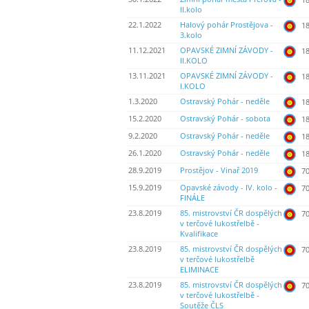
II.kolo
22.1.2022
Halový pohár Prostějova -
18
3.kolo
11.12.2021
OPAVSKÉ ZIMNÍ ZÁVODY -
18
II.KOLO
13.11.2021
OPAVSKÉ ZIMNÍ ZÁVODY -
18
I.KOLO
1.3.2020
Ostravský Pohár - neděle
18
15.2.2020
Ostravský Pohár - sobota
18
9.2.2020
Ostravský Pohár - neděle
18
26.1.2020
Ostravský Pohár - neděle
18
28.9.2019
Prostějov - Vinař 2019
70
15.9.2019
Opavské závody - IV. kolo -
70
FINÁLE
23.8.2019
85. mistrovství ČR dospělých
70
v terčové lukostřelbě -
Kvalifikace
23.8.2019
85. mistrovství ČR dospělých
70
v terčové lukostřelbě
ELIMINACE
23.8.2019
85. mistrovství ČR dospělých
70
v terčové lukostřelbě -
Soutěže ČLS