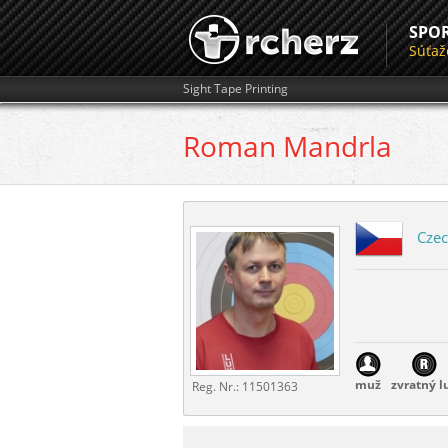
SPO
Súťaž
Sight Tape Printing
Roman
Mandrla
Czec
muž
zvratný l
Reg. Nr.:
11501363