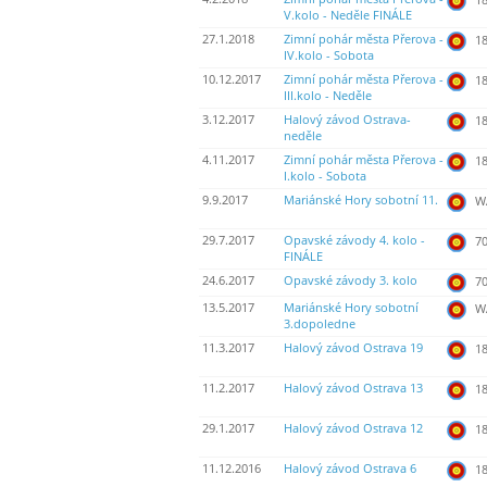
V.kolo - Neděle FINÁLE
27.1.2018
Zimní pohár města Přerova -
18
IV.kolo - Sobota
10.12.2017
Zimní pohár města Přerova -
18
III.kolo - Neděle
3.12.2017
Halový závod Ostrava-
18
neděle
4.11.2017
Zimní pohár města Přerova -
18
I.kolo - Sobota
9.9.2017
Mariánské Hory sobotní 11.
WA
29.7.2017
Opavské závody 4. kolo -
70
FINÁLE
24.6.2017
Opavské závody 3. kolo
70
13.5.2017
Mariánské Hory sobotní
WA
3.dopoledne
11.3.2017
Halový závod Ostrava 19
18
11.2.2017
Halový závod Ostrava 13
18
29.1.2017
Halový závod Ostrava 12
18
11.12.2016
Halový závod Ostrava 6
18