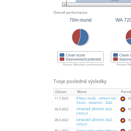
2018
Overall performance
70m round
WA 72
Clean score
Clean 
Improvement potential
Improv
Roman Mandrla's performance
Roman Man
Tvoje posledné výsledky
Dátum
Meno
Formá
11.7.2022
Přebor mužů - reflexní luk -
70
3.kolo - distanční - 2022
26.6.2022
OPAVSKÉ ZÁVODY 2022 -
70
II.KOLO
28.5.2022
OPAVSKÉ ZÁVODY 2022 -
70
I.KOLO
30.1.2022
Zimní pohár města Přerova -
18