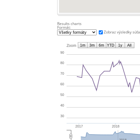
Results charts
Formát:
Zobraz výsledky súť
1m
3m
6m
YTD
1y
All
Zoom
90
80
70
60
50
40
30
2017
2018