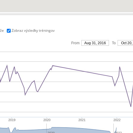
aže
Zobraz výsledky tréningov
From
Aug 31, 2016
To
Oct 20,
2019
2020
2021
2022