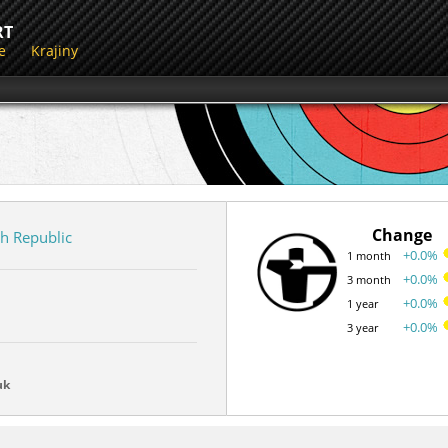
RT
e
Krajiny
Change
h Republic
+0.0%
1 month
+0.0%
3 month
+0.0%
1 year
+0.0%
3 year
uk