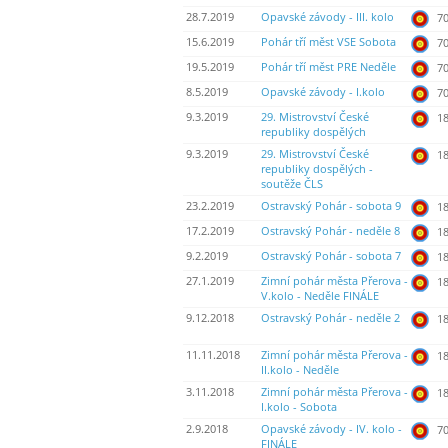
28.7.2019
Opavské závody - III. kolo
70
15.6.2019
Pohár tří měst VSE Sobota
70
19.5.2019
Pohár tří měst PRE Neděle
70
8.5.2019
Opavské závody - I.kolo
70
9.3.2019
29. Mistrovství České
18
republiky dospělých
9.3.2019
29. Mistrovství České
18
republiky dospělých -
soutěže ČLS
23.2.2019
Ostravský Pohár - sobota 9
18
17.2.2019
Ostravský Pohár - neděle 8
18
9.2.2019
Ostravský Pohár - sobota 7
18
27.1.2019
Zimní pohár města Přerova -
18
V.kolo - Neděle FINÁLE
9.12.2018
Ostravský Pohár - neděle 2
18
11.11.2018
Zimní pohár města Přerova -
18
II.kolo - Neděle
3.11.2018
Zimní pohár města Přerova -
18
I.kolo - Sobota
2.9.2018
Opavské závody - IV. kolo -
70
FINÁLE