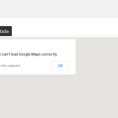
ťaže
 can't load Google Maps correctly.
OK
 this website?