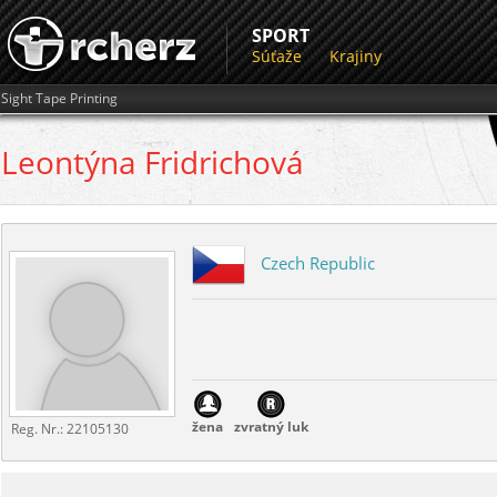
SPORT
Súťaže
Krajiny
Sight Tape Printing
Leontýna
Fridrichová
Czech Republic
žena
zvratný luk
Reg. Nr.:
22105130