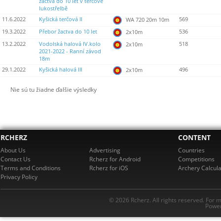
žactva do 10 let v terčové
lukostřelbě
11.6.2022
Kyšická terčová II
569
WA 720 20m 10m
19.3.2022
Přebor žactva do 10 let
536
2x10m
13.2.2022
Vodolská halová IV.kolo
518
2x10m
2021-2022 - Ranní závod
18m
29.1.2022
Kyšická halová III
496
2x10m
Nie sú tu žiadne ďalšie výsledky
RCHERZ
CONTENT
About Us
Advertising
Countries
Contact Us
Rcherz for Android
Competitions
Terms and Conditions
Rcherz for iOS
Archery Calcula
Privacy Policy
© 2026 Rcherz. All rights reserved. For 
Power