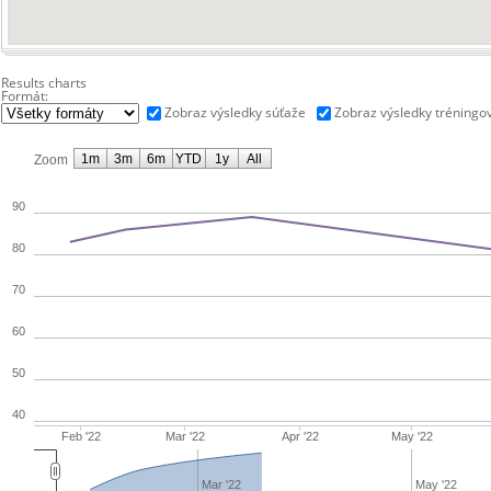
Results charts
Formát:
Zobraz výsledky súťaže
Zobraz výsledky tréningo
1m
3m
6m
YTD
1y
All
Zoom
90
80
70
60
50
40
Feb '22
Mar '22
Apr '22
May '22
Mar '22
May '22