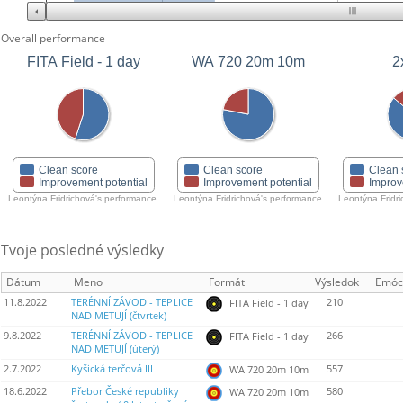
Overall performance
FITA Field - 1 day
WA 720 20m 10m
2
Clean score
Clean score
Clean 
Improvement potential
Improvement potential
Improv
Leontýna Fridrichová's performance
Leontýna Fridrichová's performance
Leontýna Fridr
Tvoje posledné výsledky
Dátum
Meno
Formát
Výsledok
Emóc
11.8.2022
TERÉNNÍ ZÁVOD - TEPLICE
210
FITA Field - 1 day
NAD METUJÍ (čtvrtek)
9.8.2022
TERÉNNÍ ZÁVOD - TEPLICE
266
FITA Field - 1 day
NAD METUJÍ (úterý)
2.7.2022
Kyšická terčová III
557
WA 720 20m 10m
18.6.2022
Přebor České republiky
580
WA 720 20m 10m