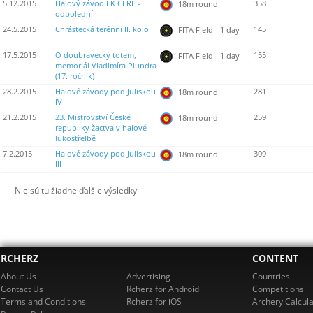
5.12.2015
Halový závod LK CERE -
358
18m round
odpolední
24.5.2015
Chrástecká terénní II. kolo
145
FITA Field - 1 day
17.5.2015
O doubravecký totem,
155
FITA Field - 1 day
memoriál Vladimíra Plundra
(17. ročník)
28.2.2015
Halové závody pod Juliskou
281
18m round
IV
21.2.2015
23. Mistrovství České
259
18m round
republiky žactva v halové
lukostřelbě
7.2.2015
Halové závody pod Juliskou
309
18m round
III
Nie sú tu žiadne ďalšie výsledky
RCHERZ
CONTENT
About Us
Advertising
Countries
Contact Us
Rcherz for Android
Competitions
Terms and Conditions
Rcherz for iOS
Archery Calcula