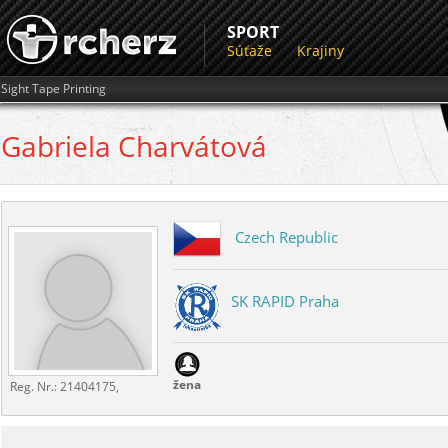
SPORT
Súťaže
Krajiny
Sight Tape Printing
Gabriela
Charvátová
Czech Republic
SK RAPID Praha
žena
Reg. Nr.:
21404175,