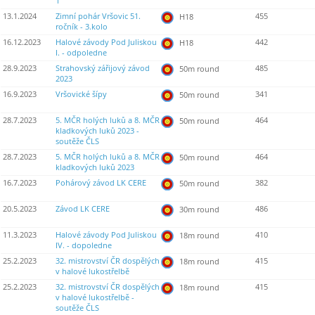
1
13.1.2024
Zimní pohár Vršovic 51.
455
H18
ročník - 3.kolo
16.12.2023
Halové závody Pod Juliskou
442
H18
I. - odpoledne
28.9.2023
Strahovský zářijový závod
485
50m round
2023
16.9.2023
Vršovické šípy
341
50m round
28.7.2023
5. MČR holých luků a 8. MČR
464
50m round
kladkových luků 2023 -
soutěže ČLS
28.7.2023
5. MČR holých luků a 8. MČR
464
50m round
kladkových luků 2023
16.7.2023
Pohárový závod LK CERE
382
50m round
20.5.2023
Závod LK CERE
486
30m round
11.3.2023
Halové závody Pod Juliskou
410
18m round
IV. - dopoledne
25.2.2023
32. mistrovství ČR dospělých
415
18m round
v halové lukostřelbě
25.2.2023
32. mistrovství ČR dospělých
415
18m round
v halové lukostřelbě -
soutěže ČLS