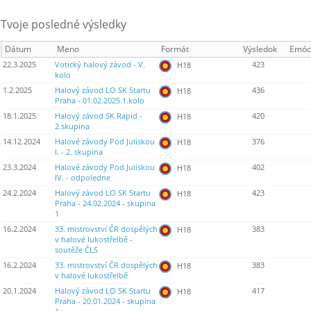
Tvoje posledné výsledky
Dátum
Meno
Formát
Výsledok
Emóc
22.3.2025
Votický halový závod - V.
423
H18
kolo
1.2.2025
Halový závod LO SK Startu
436
H18
Praha - 01.02.2025 1.kolo
18.1.2025
Halový závod SK Rapid -
420
H18
2.skupina
14.12.2024
Halové závody Pod Juliskou
376
H18
I. - 2. skupina
23.3.2024
Halové závody Pod Juliskou
402
H18
IV. - odpoledne
24.2.2024
Halový závod LO SK Startu
423
H18
Praha - 24.02.2024 - skupina
1
16.2.2024
33. mistrovství ČR dospělých
383
H18
v halové lukostřelbě -
soutěže ČLS
16.2.2024
33. mistrovství ČR dospělých
383
H18
v halové lukostřelbě
20.1.2024
Halový závod LO SK Startu
417
H18
Praha - 20.01.2024 - skupina