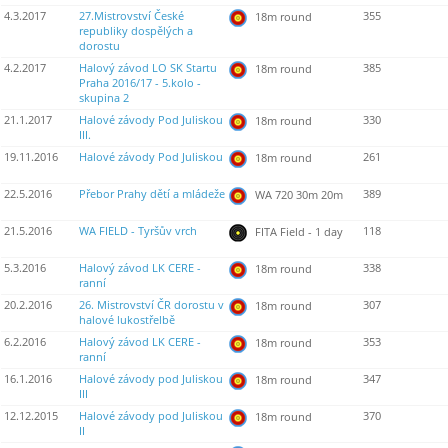
4.3.2017
27.Mistrovství České
355
18m round
republiky dospělých a
dorostu
4.2.2017
Halový závod LO SK Startu
385
18m round
Praha 2016/17 - 5.kolo -
skupina 2
21.1.2017
Halové závody Pod Juliskou
330
18m round
III.
19.11.2016
Halové závody Pod Juliskou
261
18m round
22.5.2016
Přebor Prahy dětí a mládeže
389
WA 720 30m 20m
21.5.2016
WA FIELD - Tyršův vrch
118
FITA Field - 1 day
5.3.2016
Halový závod LK CERE -
338
18m round
ranní
20.2.2016
26. Mistrovství ČR dorostu v
307
18m round
halové lukostřelbě
6.2.2016
Halový závod LK CERE -
353
18m round
ranní
16.1.2016
Halové závody pod Juliskou
347
18m round
III
12.12.2015
Halové závody pod Juliskou
370
18m round
II