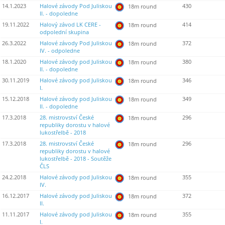
14.1.2023
Halové závody Pod Juliskou
430
18m round
II. - dopoledne
19.11.2022
Halový závod LK CERE -
414
18m round
odpolední skupina
26.3.2022
Halové závody Pod Juliskou
372
18m round
IV. - odpoledne
18.1.2020
Halové závody pod Juliskou
380
18m round
II. - dopoledne
30.11.2019
Halové závody pod Juliskou
346
18m round
I.
15.12.2018
Halové závody pod Juliskou
349
18m round
II. - dopoledne
17.3.2018
28. mistrovství České
296
18m round
republiky dorostu v halové
lukostřelbě - 2018
17.3.2018
28. mistrovství České
296
18m round
republiky dorostu v halové
lukostřelbě - 2018 - Soutěže
ČLS
24.2.2018
Halové závody pod Juliskou
355
18m round
IV.
16.12.2017
Halové závody pod Juliskou
372
18m round
II.
11.11.2017
Halové závody pod Juliskou
355
18m round
I.