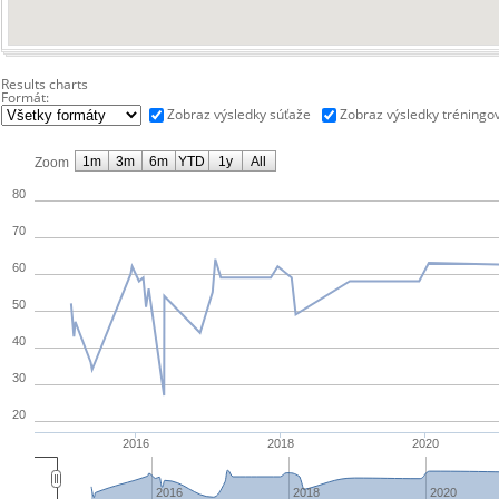
Results charts
Formát:
Zobraz výsledky súťaže
Zobraz výsledky tréningo
1m
3m
6m
YTD
1y
All
Zoom
80
70
60
50
40
30
20
2016
2018
2020
2016
2018
2020