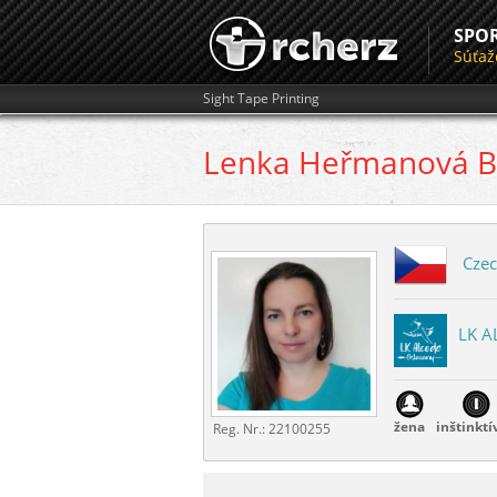
SPO
Súťaž
Sight Tape Printing
Lenka
Heřmanová B
Czec
LK 
žena
inštinktí
Reg. Nr.:
22100255