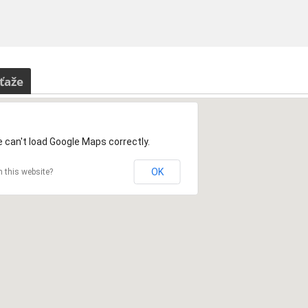
ťaže
 can't load Google Maps correctly.
OK
 this website?