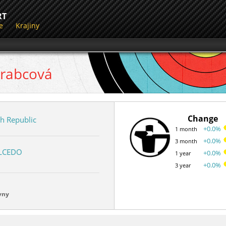
RT
e
Krajiny
rabcová
Change
h Republic
+0.0%
1 month
+0.0%
3 month
ALCEDO
+0.0%
1 year
+0.0%
3 year
vny