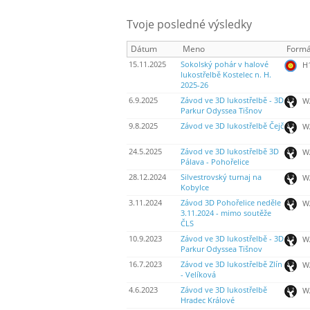
Tvoje posledné výsledky
Dátum
Meno
Formá
15.11.2025
Sokolský pohár v halové
H
lukostřelbě Kostelec n. H.
2025-26
6.9.2025
Závod ve 3D lukostřelbě - 3D
WA
Parkur Odyssea Tišnov
9.8.2025
Závod ve 3D lukostřelbě Čejč
WA
24.5.2025
Závod ve 3D lukostřelbě 3D
WA
Pálava - Pohořelice
28.12.2024
Silvestrovský turnaj na
WA
Kobylce
3.11.2024
Závod 3D Pohořelice neděle
WA
3.11.2024 - mimo soutěže
ČLS
10.9.2023
Závod ve 3D lukostřelbě - 3D
WA
Parkur Odyssea Tišnov
16.7.2023
Závod ve 3D lukostřelbě Zlín
WA
- Velíková
4.6.2023
Závod ve 3D lukostřelbě
WA
Hradec Králové