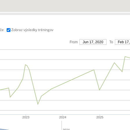
aže
Zobraz výsledky tréningov
From
Jun 17, 2020
To
Feb 17,
2023
2024
2025