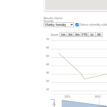
Results charts
Formát:
Zobraz výsledky súť
1m
3m
6m
YTD
1y
All
Zoom
70
60
50
40
30
20
10
2021
2022