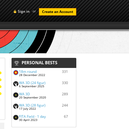
or
Sign in
Create an Account
PERSONAL BESTS
18m round
331
28 December 2022
WA 3D (24 figur)
330
6 September 2025
WA 3D
289
20 September 2020
WA 3D (28 figur)
244
17 July 2022
FITA Field - 1 day
67
30 April 2023