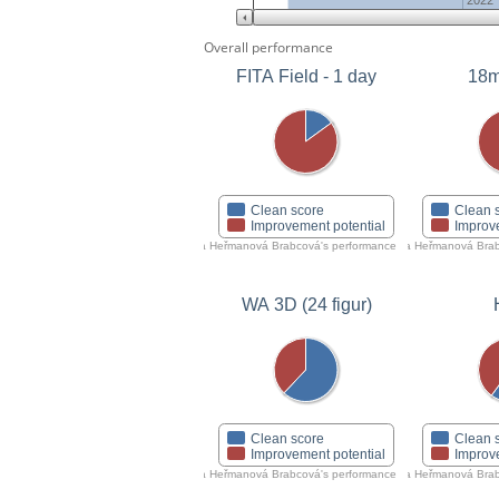
2022
Overall performance
FITA Field - 1 day
18m
Clean score
Clean 
Improvement potential
Improv
Lenka Heřmanová Brabcová's performance
Lenka Heřmanová Brab
WA 3D (24 figur)
Clean score
Clean 
Improvement potential
Improv
Lenka Heřmanová Brabcová's performance
Lenka Heřmanová Brab