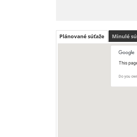
Plánované súťaže
Minulé sú
This page
Do you own