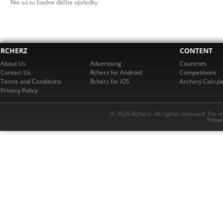
Nie sú tu žiadne ďalšie výsledky
RCHERZ
CONTENT
About Us
Advertising
Countries
Contact Us
Rcherz for Android
Competitions
Terms and Conditions
Rcherz for iOS
Archery Calcula
Privacy Policy
© 2026 Rcherz. All rights reserved. For 
Power