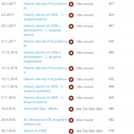
18.2.2017
Halové závody Pod Juliskou
457
18m round
IV.
4.2.2017
Halový závod LK CERE - 1.
424
18m round
skupina (ranní)
29.1.2017
Halový závod LK CERE s
481
18m round
eliminacemi - 1. skupina
(ranní)
21.1.2017
Halové závody Pod Juliskou
439
18m round
III.
17.12.2016
Halový závod LK CERE s
485
18m round
eliminacemi - 2. skupina
(odpolední)
10.12.2016
Halové závody Pod Juliskou
516
18m round
II.
19.11.2016
Halové závody Pod Juliskou
432
18m round
12.11.2016
Halový závod LK CERE - 2.
496
18m round
skupina (polední)
5.11.2016
Halový závod LK CERE - 1.
469
18m round
skupina (ranní)
18.9.2016
Vršovické šípy - WA/kr.
584
WA 720 50m 30m
20.8.2016
82. Mistrovství ČR dospělých
582
60m round
reflexní luk
30.7.2016
Závod LK CERE
578
WA 720 50m 30m