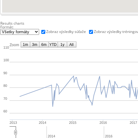
Results charts
Formát:
Zobraz výsledky súťaže
Zobraz výsledky tréningo
1m
3m
6m
YTD
1y
All
Zoom
110
100
90
80
70
60
2013
2014
2015
2016
2017
2014
2016