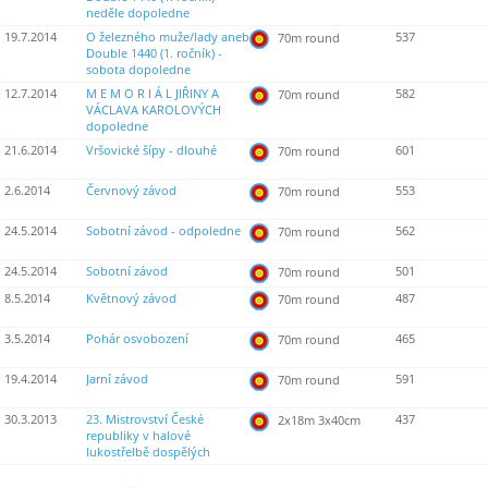
neděle dopoledne
19.7.2014
O železného muže/lady aneb
537
70m round
Double 1440 (1. ročník) -
sobota dopoledne
12.7.2014
M E M O R I Á L JIŘINY A
582
70m round
VÁCLAVA KAROLOVÝCH
dopoledne
21.6.2014
Vršovické šípy - dlouhé
601
70m round
2.6.2014
Červnový závod
553
70m round
24.5.2014
Sobotní závod - odpoledne
562
70m round
24.5.2014
Sobotní závod
501
70m round
8.5.2014
Květnový závod
487
70m round
3.5.2014
Pohár osvobození
465
70m round
19.4.2014
Jarní závod
591
70m round
30.3.2013
23. Mistrovství České
437
2x18m 3x40cm
republiky v halové
lukostřelbě dospělých