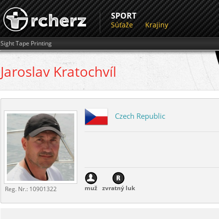
SPORT
Súťaže
Krajiny
Sight Tape Printing
Jaroslav
Kratochvíl
Czech Republic
muž
zvratný luk
Reg. Nr.:
10901322