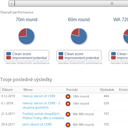
Overall performance
70m round
60m round
WA 72
Clean score
Clean score
Clean 
Improvement potential
Improvement potential
Improv
Jaroslav Kratochvíl's performance
Jaroslav Kratochvíl's performance
Jaroslav Krat
Tvoje posledné výsledky
Dátum
Meno
Formát
Výsledok
Emóc
9.12.2019
Halový závod LK CERE
444
18m round
6.1.2018
Halový závod LK CERE - 2.
529
18m round
skupina (polední)
21.5.2017
Pražský pohár dospělých,
747
WA 900 round
Přebor Prahy dětí a mládeže
29.4.2017
Jarní závod LK CERE
755
WA 900 round