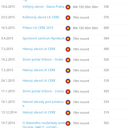
- III
10.6.2015
Veřejný závod - Slavia Praha
536
WA 720 50m 30m
23.5.2015
Květnový závod LK CERE
576
70m round
16.5.2015
Přebor LK CERE 2015
600
WA 720 50m 30m
3.4.2015
Sportovní centrum Nymburk
564
70m round
7.3.2015
Halový závod LK CERE
490
18m round
14.2.2015
Zimní pohár Vršovic - finále
526
18m round
7.2.2015
Halový závod LK CERE
526
18m round
24.1.2015
Halový závod LK CERE
518
18m round
17.1.2015
Zimní pohár Vršovic - 2.kolo
503
18m round
10.1.2015
Halové závody pod Juliskou
533
18m round
II
13.12.2014
Halový závod LK CERE
519
18m round
19.7.2014
O železného muže/lady aneb
562
70m round
Double 1440 (1. ročník) -