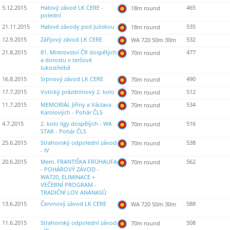
5.12.2015
Halový závod LK CERE -
465
18m round
polední
21.11.2015
Halové závody pod Juliskou
535
18m round
12.9.2015
Zářijový závod LK CERE
532
WA 720 50m 30m
21.8.2015
81. Mistrovství ČR dospělých
477
70m round
a dorostu v terčové
lukostřelbě
16.8.2015
Srpnový závod LK CERE
490
70m round
17.7.2015
Votický prázdninový 2. kolo
512
70m round
11.7.2015
MEMORIÁL Jiřiny a Václava
534
70m round
Karolových - Pohár ČLS
4.7.2015
2. kolo ligy dospělých - WA
516
70m round
STAR - Pohár ČLS
25.6.2015
Strahovský odpolední závod
538
70m round
- IV
20.6.2015
Mem. FRANTIŠKA FRÜHAUFA
562
70m round
- POHÁROVÝ ZÁVOD -
WA720, ELIMINACE +
VEČERNÍ PROGRAM -
TRADIČNÍ LOV ANANASŮ
13.6.2015
Červnový závod LK CERE
588
WA 720 50m 30m
11.6.2015
Strahovský odpolední závod
508
70m round