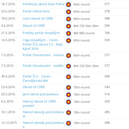
16.7.2016
Pohárový závod Start Praha
577
60m round
25.6.2016
Pohár města Votic
578
60m round
18.6.2016
Letní závod LK CERE
588
60m round
4.6.2016
Závod LK CERE
596
WA 720 50m 30m
21.5.2016
Pražský pohár dospělých
768
WA 900 round
14.5.2016
I.liga dospělých - 1.kolo -
539
60m round
Pohár ČLS závod č.3 - Zlatý
Kylof 2016
7.5.2016
Pohár Osvobození - sobota
577
60m round
7.5.2016
Pohár Osvobození - neděle
577
WA 720 50m 30m
30.4.2016
Pohár ČLS - 2.kolo -
589
60m round
Čarodějnická WA
23.4.2016
Závod LK CERE
543
70m round
20.3.2016
Jarní závod pod Juliskou
516
18m round
6.2.2016
Halový závod LK CERE -
429
18m round
polední
16.1.2016
Halové závody pod Juliskou
485
18m round
III
12.12.2015
Halové závody pod Juliskou
448
18m round
II