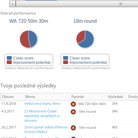
Overall performance
WA 720 50m 30m
18m round
Clean score
Clean score
Improvement potential
Improvement potential
Kristýna Matyusová's performance
Kristýna Matyusová's performance
Tvoje posledné výsledky
Dátum
Meno
Formát
Výsledok
Emóc
11.8.2018
Velká cena Startu Brno
334
WA 720 50m 30m
4.3.2017
27.Mistrovství České
346
18m round
republiky dospělých a
dorostu
26.2.2017
Zimní pohár města Přerova -
405
18m round
VI.kolo FINÁLE