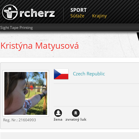
SPORT
Súťaže
Krajiny
Sight Tape Printing
Kristýna
Matyusová
Czech Republic
žena
zvratný luk
Reg. Nr.:
21604993