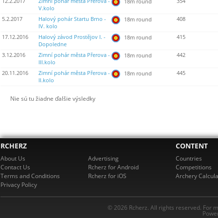
12.2.2017
Zimní pohár města Přerova -
354
18m round
V.kolo
5.2.2017
Halový pohár Startu Brno -
408
18m round
IV. kolo
17.12.2016
Halový závod Prostějov I. -
415
18m round
Dopoledne
3.12.2016
Zimní pohár města Přerova -
442
18m round
III.kolo
20.11.2016
Zimní pohár města Přerova -
445
18m round
II.kolo
Nie sú tu žiadne ďalšie výsledky
RCHERZ
CONTENT
About Us
Advertising
Countries
Contact Us
Rcherz for Android
Competitions
Terms and Conditions
Rcherz for iOS
Archery Calcula
Privacy Policy
© 2026 Rcherz. All rights reserved. For 
Power