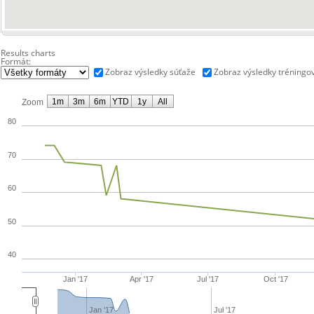
Results charts
Formát:
Zobraz výsledky súťaže
Zobraz výsledky tréningo
1m
3m
6m
YTD
1y
All
Zoom
80
70
60
50
40
Jan '17
Apr '17
Jul '17
Oct '17
Jan '17
Jul '17