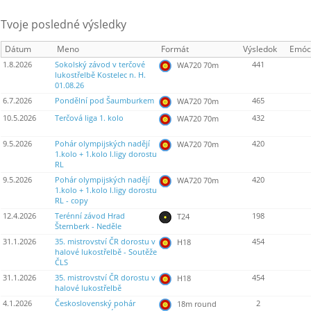
Tvoje posledné výsledky
Dátum
Meno
Formát
Výsledok
Emóc
1.8.2026
Sokolský závod v terčové
441
WA720 70m
lukostřelbě Kostelec n. H.
01.08.26
6.7.2026
Pondělní pod Šaumburkem
465
WA720 70m
10.5.2026
Terčová liga 1. kolo
432
WA720 70m
9.5.2026
Pohár olympijských nadějí
420
WA720 70m
1.kolo + 1.kolo I.ligy dorostu
RL
9.5.2026
Pohár olympijských nadějí
420
WA720 70m
1.kolo + 1.kolo I.ligy dorostu
RL - copy
12.4.2026
Terénní závod Hrad
198
T24
Šternberk - Neděle
31.1.2026
35. mistrovství ČR dorostu v
454
H18
halové lukostřelbě - Soutěže
ČLS
31.1.2026
35. mistrovství ČR dorostu v
454
H18
halové lukostřelbě
4.1.2026
Československý pohár
2
18m round