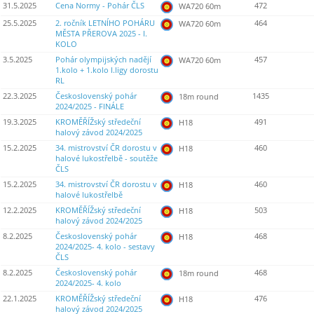
31.5.2025
Cena Normy - Pohár ČLS
472
WA720 60m
25.5.2025
2. ročník LETNÍHO POHÁRU
464
WA720 60m
MĚSTA PŘEROVA 2025 - I.
KOLO
3.5.2025
Pohár olympijských nadějí
457
WA720 60m
1.kolo + 1.kolo I.ligy dorostu
RL
22.3.2025
Československý pohár
1435
18m round
2024/2025 - FINÁLE
19.3.2025
KROMĚŘÍŽský středeční
491
H18
halový závod 2024/2025
15.2.2025
34. mistrovství ČR dorostu v
460
H18
halové lukostřelbě - soutěže
ČLS
15.2.2025
34. mistrovství ČR dorostu v
460
H18
halové lukostřelbě
12.2.2025
KROMĚŘÍŽský středeční
503
H18
halový závod 2024/2025
8.2.2025
Československý pohár
468
H18
2024/2025- 4. kolo - sestavy
ČLS
8.2.2025
Československý pohár
468
18m round
2024/2025- 4. kolo
22.1.2025
KROMĚŘÍŽský středeční
476
H18
halový závod 2024/2025