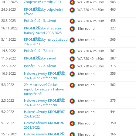
14.10.2023
Znojemský zmrzlík 2023
503
WA 720 40m 30m
24.6.2023
KROMĚŘÍŽský odpolední
463
WA 720 40m 30m
závod
28.5.2023
Pohár ČLS - 3. závod
435
WA 720 40m 30m
16.11.2022
KROMĚŘÍŽský středeční
327
18m round
halový závod 2022/2023
5.11.2022
KROMĚŘÍŽský halový závod
365
18m round
2022/2023
14.8.2022
Pohár ČLS - 7.kolo
361
WA 720 40m 30m
11.6.2022
KROMĚŘÍŽský závod
387
WA 720 40m 30m
22.5.2022
Pohár ČLS - 2. závod
315
WA 720 40m 30m
16.3.2022
Halové závody KROMĚŘÍŽ
358
18m round
2021/2022 - středeční
5.3.2022
29. Mistrovství České
362
18m round
republiky žactva v halové
lukostřelbě
2.3.2022
Halové závody KROMĚŘÍŽ
375
18m round
2021/2022 - středeční
5.2.2022
Halové závody KROMĚŘÍŽ
444
18m round
2021/2022
9.1.2022
Halové závody KROMĚŘÍŽ
350
18m round
2021/2022
15.12.2021
Halové závody KROMĚŘÍŽ
366
18m round