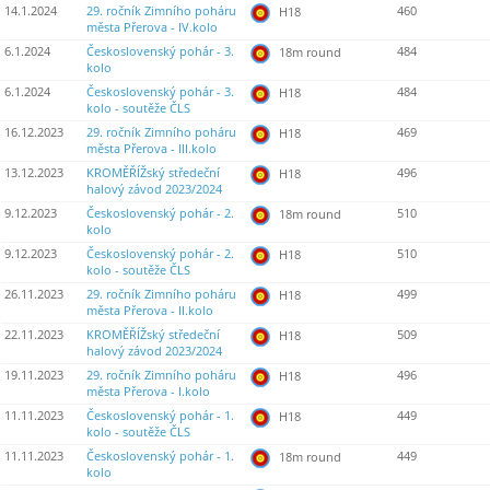
14.1.2024
29. ročník Zimního poháru
460
H18
města Přerova - IV.kolo
6.1.2024
Československý pohár - 3.
484
18m round
kolo
6.1.2024
Československý pohár - 3.
484
H18
kolo - soutěže ČLS
16.12.2023
29. ročník Zimního poháru
469
H18
města Přerova - III.kolo
13.12.2023
KROMĚŘÍŽský středeční
496
H18
halový závod 2023/2024
9.12.2023
Československý pohár - 2.
510
18m round
kolo
9.12.2023
Československý pohár - 2.
510
H18
kolo - soutěže ČLS
26.11.2023
29. ročník Zimního poháru
499
H18
města Přerova - II.kolo
22.11.2023
KROMĚŘÍŽský středeční
509
H18
halový závod 2023/2024
19.11.2023
29. ročník Zimního poháru
496
H18
města Přerova - I.kolo
11.11.2023
Československý pohár - 1.
449
H18
kolo - soutěže ČLS
11.11.2023
Československý pohár - 1.
449
18m round
kolo