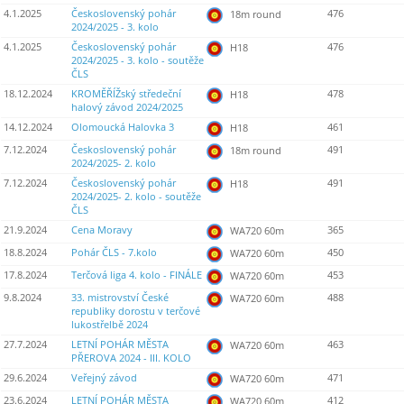
4.1.2025
Československý pohár
476
18m round
2024/2025 - 3. kolo
4.1.2025
Československý pohár
476
H18
2024/2025 - 3. kolo - soutěže
ČLS
18.12.2024
KROMĚŘÍŽský středeční
478
H18
halový závod 2024/2025
14.12.2024
Olomoucká Halovka 3
461
H18
7.12.2024
Československý pohár
491
18m round
2024/2025- 2. kolo
7.12.2024
Československý pohár
491
H18
2024/2025- 2. kolo - soutěže
ČLS
21.9.2024
Cena Moravy
365
WA720 60m
18.8.2024
Pohár ČLS - 7.kolo
450
WA720 60m
17.8.2024
Terčová liga 4. kolo - FINÁLE
453
WA720 60m
9.8.2024
33. mistrovství České
488
WA720 60m
republiky dorostu v terčové
lukostřelbě 2024
27.7.2024
LETNÍ POHÁR MĚSTA
463
WA720 60m
PŘEROVA 2024 - III. KOLO
29.6.2024
Veřejný závod
471
WA720 60m
23.6.2024
LETNÍ POHÁR MĚSTA
412
WA720 60m