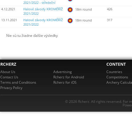
2021/2022 - středeční
4.12.2021
Halové závody KROMĚŘÍŽ
426
18m round
2021/2022
13.11.2021
Halové závody KROMĚŘÍŽ
317
18m round
2021/2022
Nie sú tu žiadne ďalšie výsledky
RCHERZ
CONTENT
About Us
Advertising
Countries
Contact Us
Rcherz for Android
Competitions
Terms and Conditions
Rcherz for iOS
Archery Calcula
Privacy Policy
© 2026 Rcherz. All rights reserved. For 
Power