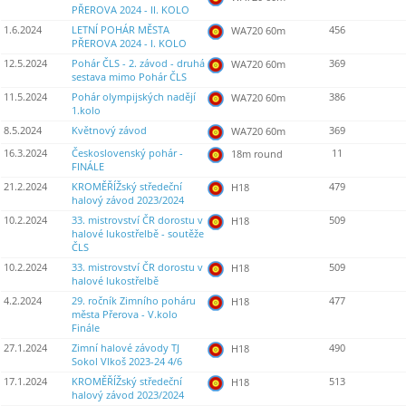
PŘEROVA 2024 - II. KOLO
1.6.2024
LETNÍ POHÁR MĚSTA
456
WA720 60m
PŘEROVA 2024 - I. KOLO
12.5.2024
Pohár ČLS - 2. závod - druhá
369
WA720 60m
sestava mimo Pohár ČLS
11.5.2024
Pohár olympijských nadějí
386
WA720 60m
1.kolo
8.5.2024
Květnový závod
369
WA720 60m
16.3.2024
Československý pohár -
11
18m round
FINÁLE
21.2.2024
KROMĚŘÍŽský středeční
479
H18
halový závod 2023/2024
10.2.2024
33. mistrovství ČR dorostu v
509
H18
halové lukostřelbě - soutěže
ČLS
10.2.2024
33. mistrovství ČR dorostu v
509
H18
halové lukostřelbě
4.2.2024
29. ročník Zimního poháru
477
H18
města Přerova - V.kolo
Finále
27.1.2024
Zimní halové závody TJ
490
H18
Sokol Vlkoš 2023-24 4/6
17.1.2024
KROMĚŘÍŽský středeční
513
H18
halový závod 2023/2024