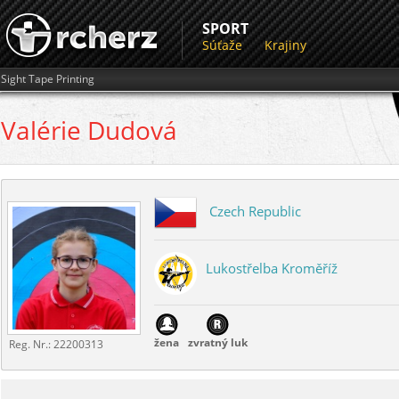
SPORT
Súťaže
Krajiny
Sight Tape Printing
Valérie
Dudová
Czech Republic
Lukostřelba Kroměříž
žena
zvratný luk
Reg. Nr.:
22200313