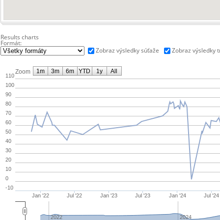
Results charts
Formát:
Zobraz výsledky súťaže
Zobraz výsledky 
1m
3m
6m
YTD
1y
All
Zoom
110
100
90
80
70
60
50
40
30
20
10
0
-10
Jan '22
Jul '22
Jan '23
Jul '23
Jan '24
Jul '24
2022
2024