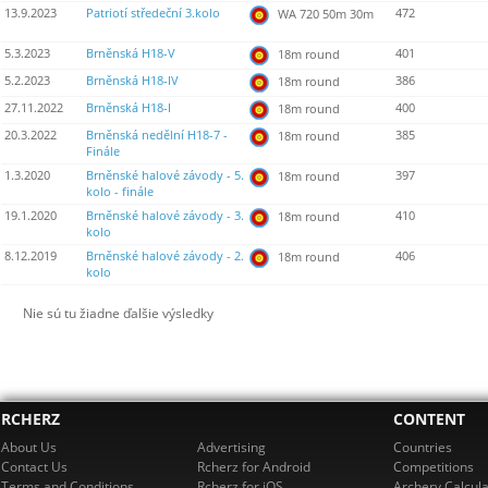
13.9.2023
Patriotí středeční 3.kolo
472
WA 720 50m 30m
5.3.2023
Brněnská H18-V
401
18m round
5.2.2023
Brněnská H18-IV
386
18m round
27.11.2022
Brněnská H18-I
400
18m round
20.3.2022
Brněnská nedělní H18-7 -
385
18m round
Finále
1.3.2020
Brněnské halové závody - 5.
397
18m round
kolo - finále
19.1.2020
Brněnské halové závody - 3.
410
18m round
kolo
8.12.2019
Brněnské halové závody - 2.
406
18m round
kolo
Nie sú tu žiadne ďalšie výsledky
RCHERZ
CONTENT
About Us
Advertising
Countries
Contact Us
Rcherz for Android
Competitions
Terms and Conditions
Rcherz for iOS
Archery Calcula