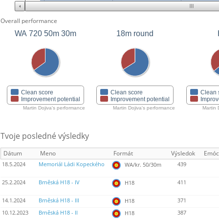
Overall performance
WA 720 50m 30m
18m round
Clean score
Clean score
Clean 
Improvement potential
Improvement potential
Improv
Martin Dojiva's performance
Martin Dojiva's performance
Martin 
Tvoje posledné výsledky
Dátum
Meno
Formát
Výsledok
Emóc
18.5.2024
Memoriál Ládi Kopeckého
439
WA/kr. 50/30m
25.2.2024
Brněská H18 - IV
411
H18
14.1.2024
Brněská H18 - III
371
H18
10.12.2023
Brněská H18 - II
387
H18