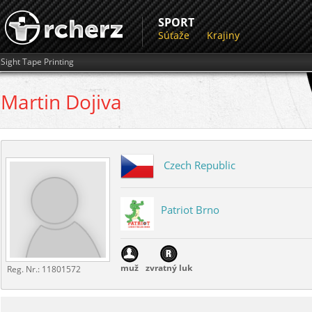
SPORT
Súťaže
Krajiny
Sight Tape Printing
Martin
Dojiva
Czech Republic
Patriot Brno
muž
zvratný luk
Reg. Nr.:
11801572