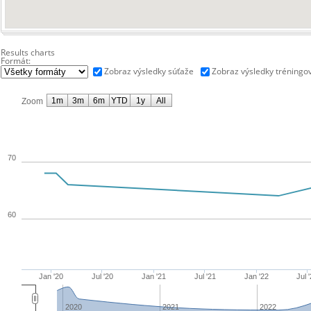
Results charts
Formát:
Zobraz výsledky súťaže
Zobraz výsledky tréningo
1m
3m
6m
YTD
1y
All
Zoom
70
60
Jan '20
Jul '20
Jan '21
Jul '21
Jan '22
Jul 
2020
2021
2022