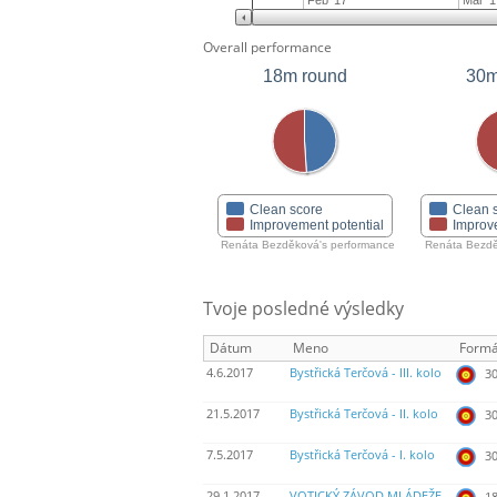
Feb '17
Mar '1
Overall performance
18m round
30m
Clean score
Clean 
Improvement potential
Improv
Renáta Bezděková's performance
Renáta Bezdě
Tvoje posledné výsledky
Dátum
Meno
Formá
4.6.2017
Bystřická Terčová - III. kolo
30
21.5.2017
Bystřická Terčová - II. kolo
30
7.5.2017
Bystřická Terčová - I. kolo
30
29.1.2017
VOTICKÝ ZÁVOD MLÁDEŽE -
18