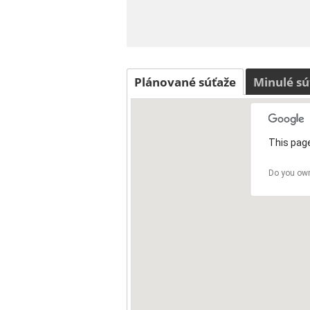
Plánované súťaže
Minulé sú
This page
Do you own