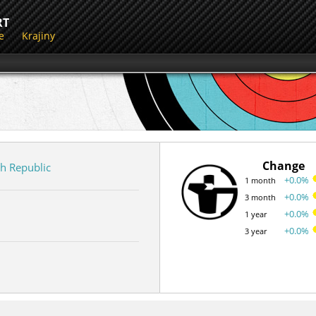
RT
e
Krajiny
Change
h Republic
+0.0%
1 month
+0.0%
3 month
+0.0%
1 year
+0.0%
3 year