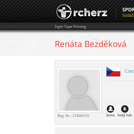
SPO
Súťaž
Sight Tape Printing
Renáta
Bezděková
Czec
žena
holý luk
Reg. Nr.:
21606510