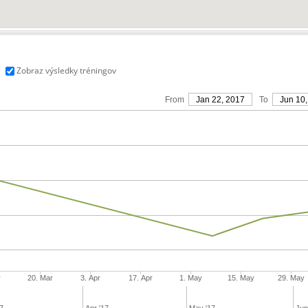
Zobraz výsledky tréningov
From
Jan 22, 2017
To
Jun 10,
r
20. Mar
3. Apr
17. Apr
1. May
15. May
29. May