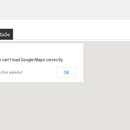
ťaže
 can't load Google Maps correctly.
OK
 this website?