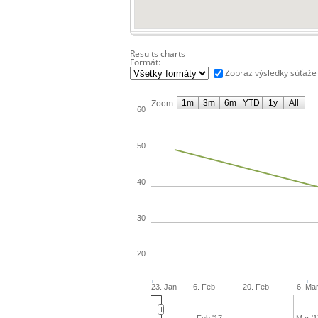
Results charts
Formát:
Zobraz výsledky súťaže
1m
3m
6m
YTD
1y
All
Zoom
60
50
40
30
20
23. Jan
6. Feb
20. Feb
6. Ma