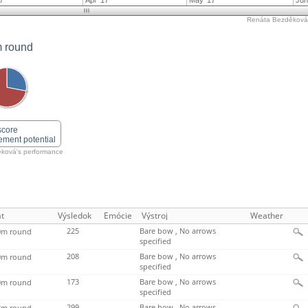
7
Apr '17
May '17
Jun
Renáta Bezděková'
 round
score
ement potential
ková's performance
t
Výsledok
Emócie
Výstroj
Weather
225
Bare bow , No arrows
m round
specified
208
Bare bow , No arrows
m round
specified
173
Bare bow , No arrows
m round
specified
299
Bare bow , No arrows
m round