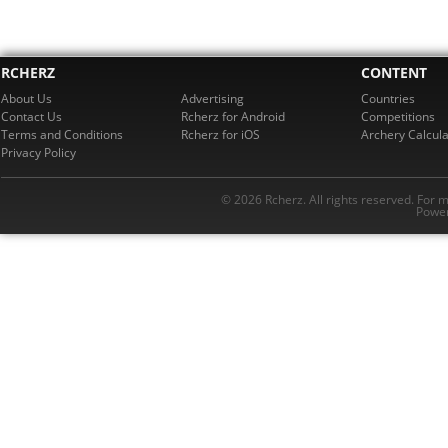
RCHERZ
CONTENT
About Us
Advertising
Countries
Contact Us
Rcherz for Android
Competitions
Terms and Conditions
Rcherz for iOS
Archery Calcula
Privacy Policy
© 2026 Rcherz. All rights reserved. For 
Power