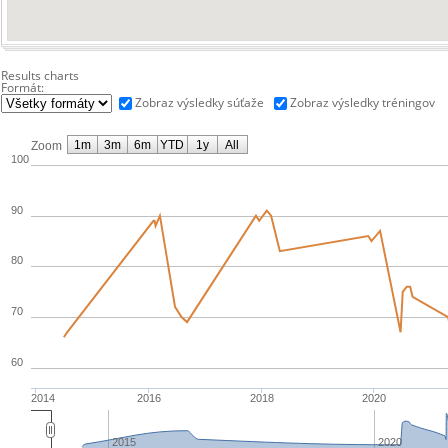
Results charts
Formát:
Zobraz výsledky súťaže
Zobraz výsledky tréningov
1m
3m
6m
YTD
1y
All
Zoom
100
90
80
70
60
2014
2016
2018
2020
2015
2020