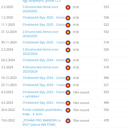
ligy dospělých, pohár ČLS
2.3.2025
5.Druztovská černá ovce
533
H18
2024/2025
1.2.2025
Chrástecké šípy 2025 - 4.kolo
536
H18
11.1.2025
Chrástecké šípy 2025 - 3.kolo
522
H18
21.12.2024
2.Druztovská černá ovce
532
H18
2024/2025
30.11.2024
Chrástecké šípy 2025 - 1.kolo
518
H18
2.3.2024
5.Druztovská černá ovce
526
H18
2023/2024
24.2.2024
Chrástecké šípy 2024 - 4.kolo
521
H18
3.2.2024
4.Druztovská černá ovce
518
H18
2023/2024
16.12.2023
Chrástecké šípy 2024 - 2.kolo
496
H18
25.11.2023
Chrástecké šípy 2024 - 1.kolo
521
H18
4.3.2023
Chrástecké šípy 2023 - 5.kolo
503
18m round
+ vyhlášení
4.2.2023
Chrástecké šípy 2023 - 4.kolo
496
18m round
26.6.2022
Pohár mládeže plzeňského
550
70m round
kraje - 4. kolo
19.6.2022
„POHÁR PRO BARBORU a
478
70m round
EVU“ (závod WA STAR)