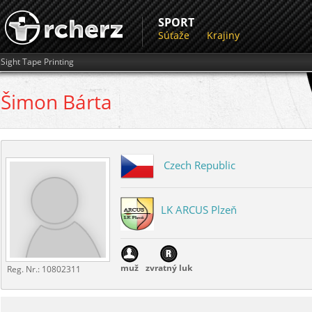
SPORT
Súťaže
Krajiny
Sight Tape Printing
Šimon
Bárta
Czech Republic
LK ARCUS Plzeň
muž
zvratný luk
Reg. Nr.:
10802311