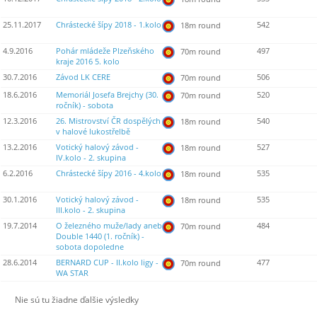
25.11.2017
Chrástecké šípy 2018 - 1.kolo
542
18m round
4.9.2016
Pohár mládeže Plzeňského
497
70m round
kraje 2016 5. kolo
30.7.2016
Závod LK CERE
506
70m round
18.6.2016
Memoriál Josefa Brejchy (30.
520
70m round
ročník) - sobota
12.3.2016
26. Mistrovství ČR dospělých
540
18m round
v halové lukostřelbě
13.2.2016
Votický halový závod -
527
18m round
IV.kolo - 2. skupina
6.2.2016
Chrástecké šípy 2016 - 4.kolo
535
18m round
30.1.2016
Votický halový závod -
535
18m round
III.kolo - 2. skupina
19.7.2014
O železného muže/lady aneb
484
70m round
Double 1440 (1. ročník) -
sobota dopoledne
28.6.2014
BERNARD CUP - II.kolo ligy -
477
70m round
WA STAR
Nie sú tu žiadne ďalšie výsledky