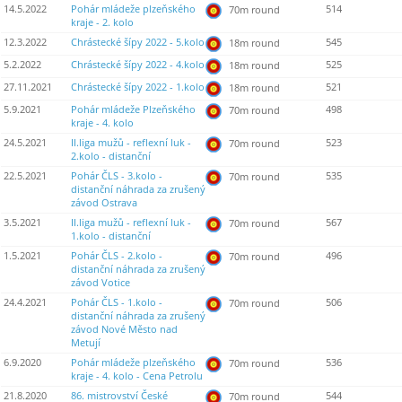
14.5.2022
Pohár mládeže plzeňského
514
70m round
kraje - 2. kolo
12.3.2022
Chrástecké šípy 2022 - 5.kolo
545
18m round
5.2.2022
Chrástecké šípy 2022 - 4.kolo
525
18m round
27.11.2021
Chrástecké šípy 2022 - 1.kolo
521
18m round
5.9.2021
Pohár mládeže Plzeňského
498
70m round
kraje - 4. kolo
24.5.2021
II.liga mužů - reflexní luk -
523
70m round
2.kolo - distanční
22.5.2021
Pohár ČLS - 3.kolo -
535
70m round
distanční náhrada za zrušený
závod Ostrava
3.5.2021
II.liga mužů - reflexní luk -
567
70m round
1.kolo - distanční
1.5.2021
Pohár ČLS - 2.kolo -
496
70m round
distanční náhrada za zrušený
závod Votice
24.4.2021
Pohár ČLS - 1.kolo -
506
70m round
distanční náhrada za zrušený
závod Nové Město nad
Metují
6.9.2020
Pohár mládeže plzeňského
536
70m round
kraje - 4. kolo - Cena Petrolu
21.8.2020
86. mistrovství České
544
70m round