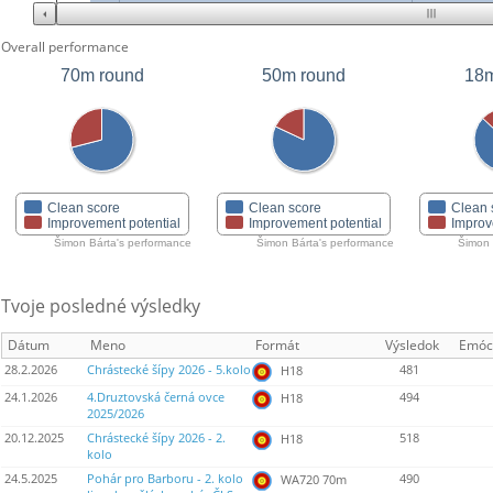
Overall performance
70m round
50m round
18m
Clean score
Clean score
Clean 
Improvement potential
Improvement potential
Improv
Šimon Bárta's performance
Šimon Bárta's performance
Šimon 
Tvoje posledné výsledky
Dátum
Meno
Formát
Výsledok
Emóc
28.2.2026
Chrástecké šípy 2026 - 5.kolo
481
H18
24.1.2026
4.Druztovská černá ovce
494
H18
2025/2026
20.12.2025
Chrástecké šípy 2026 - 2.
518
H18
kolo
24.5.2025
Pohár pro Barboru - 2. kolo
490
WA720 70m