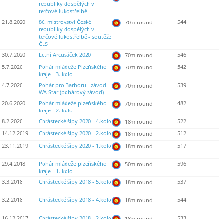
republiky dospělých v
terčové lukostřelbě
21.8.2020
86. mistrovství České
544
70m round
republiky dospělých v
terčové lukostřelbě - soutěže
ČLS
30.7.2020
Letní Arcusáček 2020
546
70m round
5.7.2020
Pohár mládeže Plzeňského
542
70m round
kraje - 3. kolo
4.7.2020
Pohár pro Barboru - závod
539
70m round
WA Star (pohárový závod)
20.6.2020
Pohár mládeže plzeňského
482
70m round
kraje - 2. kolo
8.2.2020
Chrástecké šípy 2020 - 4.kolo
522
18m round
14.12.2019
Chrástecké šípy 2020 - 2.kolo
512
18m round
23.11.2019
Chrástecké šípy 2020 - 1.kolo
517
18m round
29.4.2018
Pohár mládeže plzeňského
596
50m round
kraje - 1. kolo
3.3.2018
Chrástecké šípy 2018 - 5.kolo
537
18m round
3.2.2018
Chrástecké šípy 2018 - 4.kolo
544
18m round
16.12.2017
Chrástecké šípy 2018 - 2.kolo
533
18m round