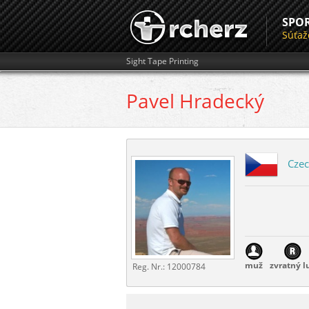
SPO
Súťaž
Sight Tape Printing
Pavel
Hradecký
Czec
muž
zvratný l
Reg. Nr.:
12000784