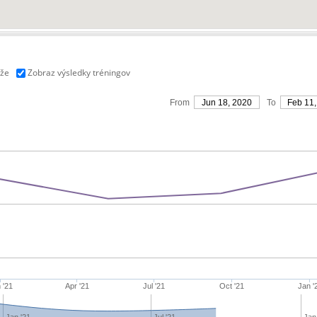
aže
Zobraz výsledky tréningov
From
Jun 18, 2020
To
Feb 11,
 '21
Apr '21
Jul '21
Oct '21
Jan '