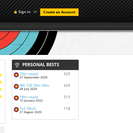
or
Sign in
Create an Account
PERSONAL BESTS
70m round
629
27 September 2020
WA 720 50m 30m
624
28 July 2020
18m round
513
15 January 2022
5x3 70mS
118
21 August 2020