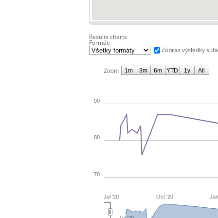
Results charts
Formát:
Zobraz výsledky súť
1m
3m
6m
YTD
1y
All
Zoom
90
80
70
Jul '20
Oct '20
Jan