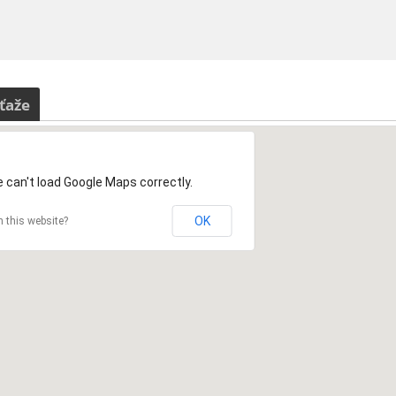
ťaže
 can't load Google Maps correctly.
OK
 this website?