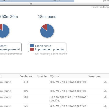
Jan '21
Jul '21
Jan
Pavel Hradecký'
0 50m 30m
18m round
score
Clean score
ement potential
Improvement potential
decký's performance
Pavel Hradecký's performance
t
Výsledok
Emócie
Výstroj
Weather
513
Recurve , No arrows specified
m round
590
Recurve , No arrows specified
m round
581
No bow specified , No arrows
m round
specified
626
Recurve , No arrows specified
m round