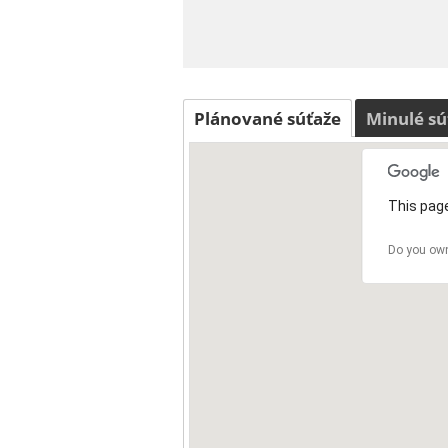
Plánované súťaže
Minulé sú
This page
Do you own