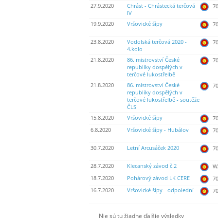
27.9.2020
Chrást - Chrástecká terčová
70
IV
19.9.2020
Vršovické šípy
70
23.8.2020
Vodolská terčová 2020 -
70
4.kolo
21.8.2020
86. mistrovství České
70
republiky dospělých v
terčové lukostřelbě
21.8.2020
86. mistrovství České
70
republiky dospělých v
terčové lukostřelbě - soutěže
ČLS
15.8.2020
Vršovické šípy
70
6.8.2020
Vršovické šípy - Hubálov
70
30.7.2020
Letní Arcusáček 2020
70
28.7.2020
Klecanský závod č.2
WA
18.7.2020
Pohárový závod LK CERE
70
16.7.2020
Vršovické šípy - odpolední
70
Nie sú tu žiadne ďalšie výsledky