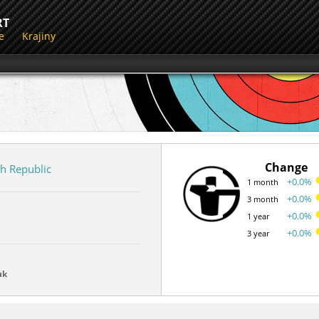
RT
e
Krajiny
Change
h Republic
+0.0%
1 month
+0.0%
3 month
+0.0%
1 year
+0.0%
3 year
uk