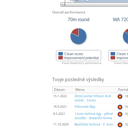
Jul '20
Overall performance
70m round
WA 72
Clean score
Clean 
Improvement potential
Improv
Pavel Hradecký's performance
Pavel Hra
Tvoje posledné výsledky
Dátum
Meno
Formá
15.1.2022
Zimní pohár Vršovic XLIX.
18
ročník - 3.kolo
18.9.2021
Vršovické šípy
70
8.5.2021
1.kolo terčové ligy - přímé
70
soutěže - distanční forma
11.10.2020
Bystřická Terčová - V. kolo
70