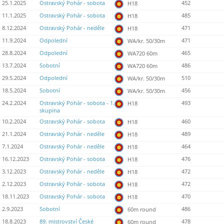
25.1.2025
Ostravský Pohár - sobota
452
H18
11.1.2025
Ostravský Pohár - sobota
485
H18
8.12.2024
Ostravský Pohár - neděle
471
H18
11.9.2024
Odpolední
471
WA/kr. 50/30m
28.8.2024
Odpolední
465
WA720 60m
13.7.2024
Sobotní
486
WA720 60m
29.5.2024
Odpolední
510
WA/kr. 50/30m
18.5.2024
Sobotní
456
WA/kr. 50/30m
24.2.2024
Ostravský Pohár - sobota - 1.
493
H18
skupina
10.2.2024
Ostravský Pohár - sobota
460
H18
21.1.2024
Ostravský Pohár - neděle
489
H18
7.1.2024
Ostravský Pohár - neděle
464
H18
16.12.2023
Ostravský Pohár - sobota
476
H18
3.12.2023
Ostravský Pohár - neděle
472
H18
2.12.2023
Ostravský Pohár - sobota
472
H18
18.11.2023
Ostravský Pohár - sobota
470
H18
2.9.2023
Sobotní
486
60m round
18.8.2023
89. mistrovství České
478
60m round