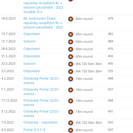
republiky dospělých RL v
terčové lukostřelbě - 2023 -
Soutěže ČLS
18.8.2023
89. mistrovství České
478
60m round
republiky dospělých RL v
terčové lukostřelbě - 2023
19.7.2023
Odpolední
482
60m round
15.7.2023
Sobotní
489
60m round
28.6.2023
Odpolední
476
60m round
31.5.2023
Odpolední
450
60m round
20.5.2023
Sobotní
495
WA 720 50m 30m
3.5.2023
Odpolední
555
WA 720 50m 30m
4.2.2023
Ostravský Pohár 22/23 –
488
18m round
sobota
7.1.2023
Ostravský Pohár 22/23 –
507
18m round
sobota
17.12.2022
Ostravský Pohár 22/23 –
468
18m round
sobota
3.12.2022
Ostravský Pohár 22/23 –
491
18m round
sobota
7.9.2022
Ostravský - odpolední
542
WA 720 50m 30m
4.9.2022
Pohár ČLS č. 8
507
60m round