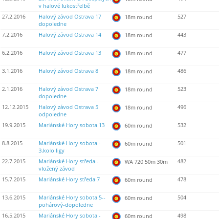
v halové lukostřelbě
27.2.2016
Halový závod Ostrava 17
527
18m round
dopoledne
7.2.2016
Halový závod Ostrava 14
443
18m round
6.2.2016
Halový závod Ostrava 13
477
18m round
3.1.2016
Halový závod Ostrava 8
486
18m round
2.1.2016
Halový závod Ostrava 7
523
18m round
dopoledne
12.12.2015
Halový závod Ostrava 5
496
18m round
odpoledne
19.9.2015
Mariánské Hory sobota 13
532
60m round
8.8.2015
Mariánské Hory sobota -
501
60m round
3.kolo ligy
22.7.2015
Mariánské Hory středa -
482
WA 720 50m 30m
vložený závod
15.7.2015
Mariánské Hory středa 7
478
60m round
13.6.2015
Mariánské Hory sobota 5--
504
60m round
pohárový-dopoledne
16.5.2015
Mariánské Hory sobota -
498
60m round