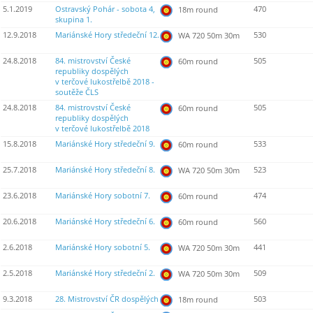
5.1.2019
Ostravský Pohár - sobota 4,
470
18m round
skupina 1.
12.9.2018
Mariánské Hory středeční 12.
530
WA 720 50m 30m
24.8.2018
84. mistrovství České
505
60m round
republiky dospělých
v terčové lukostřelbě 2018 -
soutěže ČLS
24.8.2018
84. mistrovství České
505
60m round
republiky dospělých
v terčové lukostřelbě 2018
15.8.2018
Mariánské Hory středeční 9.
533
60m round
25.7.2018
Mariánské Hory středeční 8.
523
WA 720 50m 30m
23.6.2018
Mariánské Hory sobotní 7.
474
60m round
20.6.2018
Mariánské Hory středeční 6.
560
60m round
2.6.2018
Mariánské Hory sobotní 5.
441
WA 720 50m 30m
2.5.2018
Mariánské Hory středeční 2.
509
WA 720 50m 30m
9.3.2018
28. Mistrovství ČR dospělých
503
18m round