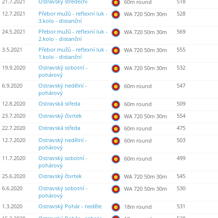
21.7.2021
Ostravský středeční
518
60m round
12.7.2021
Přebor mužů - reflexní luk -
528
WA 720 50m 30m
3.kolo - distanční
24.5.2021
Přebor mužů - reflexní luk -
569
WA 720 50m 30m
2.kolo - distanční
3.5.2021
Přebor mužů - reflexní luk -
555
WA 720 50m 30m
1.kolo - distanční
19.9.2020
Ostravský sobotní -
532
WA 720 50m 30m
pohárový
6.9.2020
Ostravský nedělní -
547
60m round
pohárový
12.8.2020
Ostravská středa
509
60m round
23.7.2020
Ostravský čtvrtek
554
WA 720 50m 30m
22.7.2020
Ostravská středa
475
60m round
12.7.2020
Ostravský nedělní -
503
60m round
pohárový
11.7.2020
Ostravský sobotní -
499
60m round
pohárový
25.6.2020
Ostravský čtvrtek
545
WA 720 50m 30m
6.6.2020
Ostravský sobotní -
530
WA 720 50m 30m
pohárový
1.3.2020
Ostravský Pohár - neděle
531
18m round