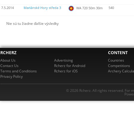
7.5.2014
Mariánské Hory středa 3
540
WA 720 50m 30m
Nie sú tu žiadne ďalšie výsledky
RCHERZ
CONTENT
About Us
Advertising
Countries
Contact Us
Rcherz for Android
Competitions
Terms and Conditions
Rcherz for iOS
Archery Calcula
Privacy Policy
© 2026 Rcherz. All rights reserved. For 
Power