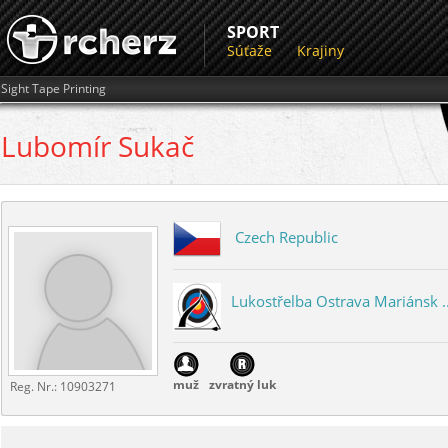
SPORT
Súťaže
Krajiny
Sight Tape Printing
Lubomír
Sukač
Czech Republic
Lukostřelba Ostrava Mariánsk ..
muž
zvratný luk
Reg. Nr.:
10903271