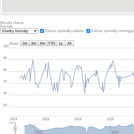
Results charts
Formát:
Zobraz výsledky súťaže
Zobraz výsledky tréningo
1m
3m
6m
YTD
1y
All
Zoom
100
90
80
70
60
50
2014
2016
2018
2020
2015
2020