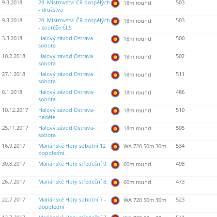
9.3.2018
28. Mistrovství ČR dospělých
503
18m round
- družstva
9.3.2018
28. Mistrovství ČR dospělých
503
18m round
- soutěže ČLS
3.3.2018
Halový závod Ostrava-
500
18m round
sobota
10.2.2018
Halový závod Ostrava-
502
18m round
sobota
27.1.2018
Halový závod Ostrava-
511
18m round
sobota
6.1.2018
Halový závod Ostrava-
486
18m round
sobota
10.12.2017
Halový závod Ostrava-
510
18m round
neděle
25.11.2017
Halový závod Ostrava-
505
18m round
sobota
16.9.2017
Mariánské Hory sobotní 12
534
WA 720 50m 30m
dopolední.
30.8.2017
Mariánské Hory středeční 9.
498
60m round
26.7.2017
Mariánské Hory středeční 8.
473
60m round
22.7.2017
Mariánské Hory sobotní 7 -
523
WA 720 50m 30m
dopolední