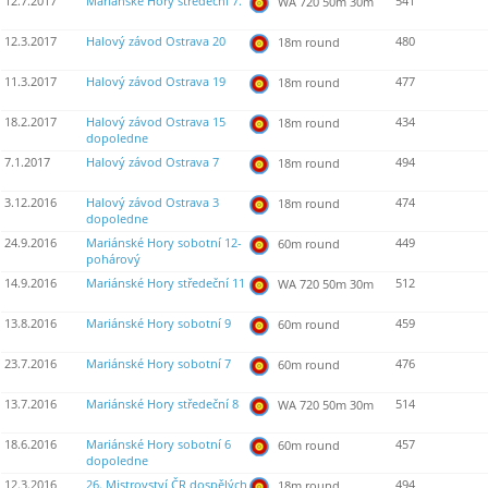
12.7.2017
Mariánské Hory středeční 7.
541
WA 720 50m 30m
12.3.2017
Halový závod Ostrava 20
480
18m round
11.3.2017
Halový závod Ostrava 19
477
18m round
18.2.2017
Halový závod Ostrava 15
434
18m round
dopoledne
7.1.2017
Halový závod Ostrava 7
494
18m round
3.12.2016
Halový závod Ostrava 3
474
18m round
dopoledne
24.9.2016
Mariánské Hory sobotní 12-
449
60m round
pohárový
14.9.2016
Mariánské Hory středeční 11
512
WA 720 50m 30m
13.8.2016
Mariánské Hory sobotní 9
459
60m round
23.7.2016
Mariánské Hory sobotní 7
476
60m round
13.7.2016
Mariánské Hory středeční 8
514
WA 720 50m 30m
18.6.2016
Mariánské Hory sobotní 6
457
60m round
dopoledne
12.3.2016
26. Mistrovství ČR dospělých
494
18m round