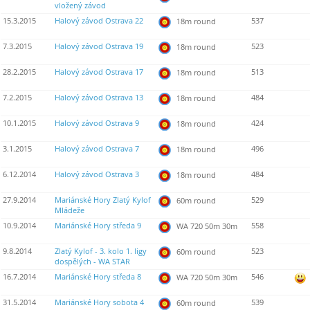
vložený závod
15.3.2015
Halový závod Ostrava 22
537
18m round
7.3.2015
Halový závod Ostrava 19
523
18m round
28.2.2015
Halový závod Ostrava 17
513
18m round
7.2.2015
Halový závod Ostrava 13
484
18m round
10.1.2015
Halový závod Ostrava 9
424
18m round
3.1.2015
Halový závod Ostrava 7
496
18m round
6.12.2014
Halový závod Ostrava 3
484
18m round
27.9.2014
Mariánské Hory Zlatý Kylof
529
60m round
Mládeže
10.9.2014
Mariánské Hory středa 9
558
WA 720 50m 30m
9.8.2014
Zlatý Kylof - 3. kolo 1. ligy
523
60m round
dospělých - WA STAR
16.7.2014
Mariánské Hory středa 8
546
WA 720 50m 30m
31.5.2014
Mariánské Hory sobota 4
539
60m round