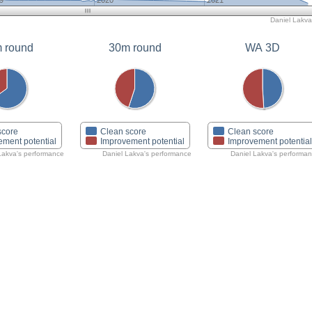
9
2020
2021
Daniel Lakva'
 round
30m round
WA 3D
score
Clean score
Clean score
ement potential
Improvement potential
Improvement potentia
Lakva's performance
Daniel Lakva's performance
Daniel Lakva's performa