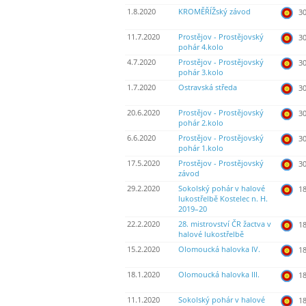
1.8.2020
KROMĚŘÍŽský závod
30
11.7.2020
Prostějov - Prostějovský
30
pohár 4.kolo
4.7.2020
Prostějov - Prostějovský
30
pohár 3.kolo
1.7.2020
Ostravská středa
30
20.6.2020
Prostějov - Prostějovský
30
pohár 2.kolo
6.6.2020
Prostějov - Prostějovský
30
pohár 1.kolo
17.5.2020
Prostějov - Prostějovský
30
závod
29.2.2020
Sokolský pohár v halové
18
lukostřelbě Kostelec n. H.
2019–20
22.2.2020
28. mistrovství ČR žactva v
18
halové lukostřelbě
15.2.2020
Olomoucká halovka IV.
18
18.1.2020
Olomoucká halovka III.
18
11.1.2020
Sokolský pohár v halové
18