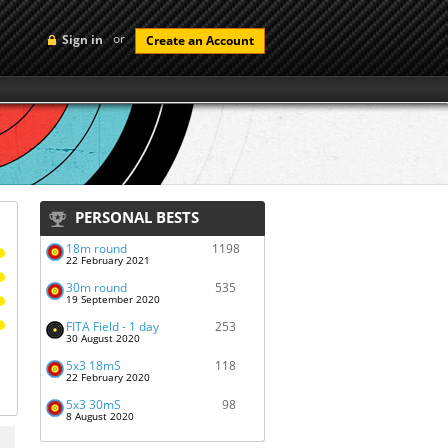
or
Sign in
Create an Account
PERSONAL BESTS
18m round
1198
22 February 2021
30m round
535
19 September 2020
FITA Field - 1 day
253
30 August 2020
5x3 18mS
118
22 February 2020
5x3 30mS
98
8 August 2020