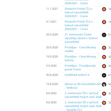
2020/2021 - 3.kolo
11.1.2021
Distanční Pohár ČLS v
18
halové lukostřelbě
2020/2021 - 2.kolo
4.1.2021
Distanční Pohár ČLS v
18
halové lukostřelbě
2020/2021 - 1.kolo
26.9.2020
21. mistrovství České
FI
republiky žactva v terénní
lukostřelbě
20.9.2020
Prostějov - Cena Moravy
30
neděle
19.9.2020
Prostějov - Cena Moravy
30
sobota
5.9.2020
Prostějov - Prostějovský
30
pohár 5.kolo
30.8.2020
Soběšická terénní II
FI
15.8.2020
Závod ve 3D lukostřelbě Zlín
W
- Velíková
8.8.2020
2. mistrovství ČR v terčové
30
lukostřelbě holých luků 2020
8.8.2020
2. mistrovství ČR v terčové
30
lukostřelbě holých luků 2020
- Soutěže ČLS