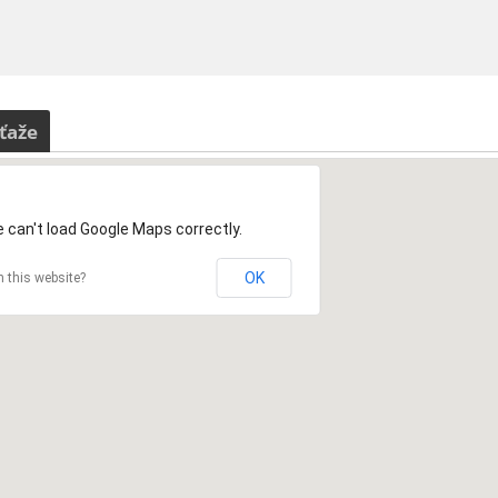
ťaže
 can't load Google Maps correctly.
OK
 this website?