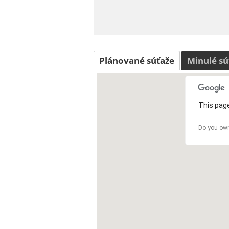
Plánované súťaže
Minulé sú
This page
Do you own