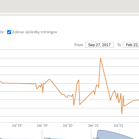
aže
Zobraz výsledky tréningov
From
Sep 27, 2017
To
Feb 22,
Jul '19
Jan '20
Jul '20
Jan '21
Jul '21