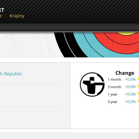
RT
e
Krajiny
Change
h Republic
+0.0%
1 month
+0.0%
3 month
+0.0%
1 year
+0.0%
3 year