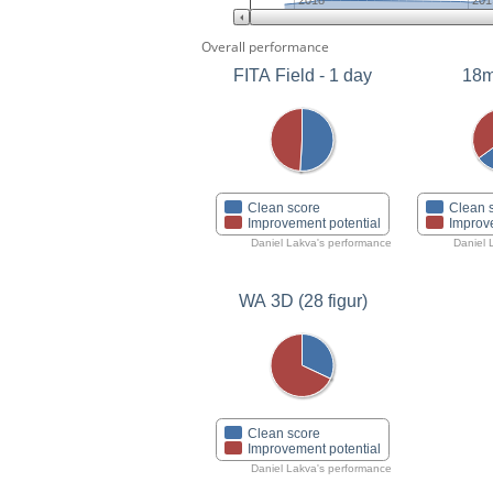
2018
201
Overall performance
FITA Field - 1 day
18m
Clean score
Clean 
Improvement potential
Improv
Daniel Lakva's performance
Daniel 
WA 3D (28 figur)
Clean score
Improvement potential
Daniel Lakva's performance