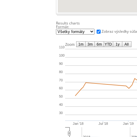
Results charts
Formát:
Zobraz výsledky súť
1m
3m
6m
YTD
1y
All
Zoom
110
100
90
80
70
60
50
40
30
Jan '18
Jul '18
Jan '19