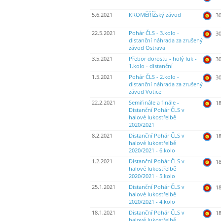
5.6.2021
KROMĚŘÍŽský závod
30
22.5.2021
Pohár ČLS - 3.kolo -
30
distanční náhrada za zrušený
závod Ostrava
3.5.2021
Přebor dorostu - holý luk -
30
1.kolo - distanční
1.5.2021
Pohár ČLS - 2.kolo -
30
distanční náhrada za zrušený
závod Votice
22.2.2021
Semifinále a finále -
18
Distanční Pohár ČLS v
halové lukostřelbě
2020/2021
8.2.2021
Distanční Pohár ČLS v
18
halové lukostřelbě
2020/2021 - 6.kolo
1.2.2021
Distanční Pohár ČLS v
18
halové lukostřelbě
2020/2021 - 5.kolo
25.1.2021
Distanční Pohár ČLS v
18
halové lukostřelbě
2020/2021 - 4.kolo
18.1.2021
Distanční Pohár ČLS v
18
halové lukostřelbě