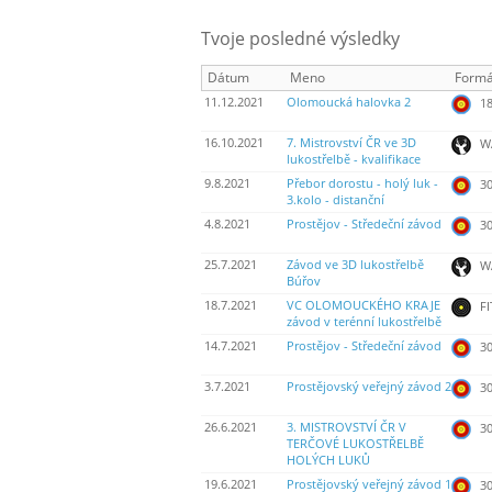
Tvoje posledné výsledky
Dátum
Meno
Formá
11.12.2021
Olomoucká halovka 2
18
16.10.2021
7. Mistrovství ČR ve 3D
W
lukostřelbě - kvalifikace
9.8.2021
Přebor dorostu - holý luk -
30
3.kolo - distanční
4.8.2021
Prostějov - Středeční závod
30
25.7.2021
Závod ve 3D lukostřelbě
WA
Búřov
18.7.2021
VC OLOMOUCKÉHO KRAJE
FI
závod v terénní lukostřelbě
14.7.2021
Prostějov - Středeční závod
30
3.7.2021
Prostějovský veřejný závod 2
30
26.6.2021
3. MISTROVSTVÍ ČR V
30
TERČOVÉ LUKOSTŘELBĚ
HOLÝCH LUKŮ
19.6.2021
Prostějovský veřejný závod 1
30