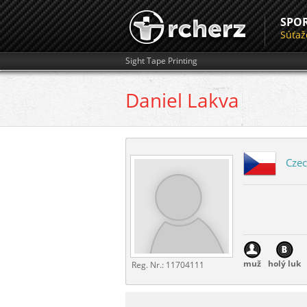
SPO
Súťaž
Sight Tape Printing
Daniel
Lakva
Czec
muž
holý luk
Reg. Nr.:
11704111