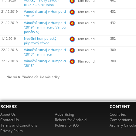
11.1.2020
Votický halový závod -
462
18m round
III.kolo - 3. skupina
21.12.2019
Vánoční turnaj v Humpolci
432
18m round
"2019"
21.12.2019
Vánoční turnaj v Humpolci
432
18m round
"2019" - eliminace o Vánoční
poháry :-)
1.12.2019
Nedělní humpolecký
352
18m round
přípravný závod
22.12.2018
Vánoční turnaj v Humpolci
300
18m round
"2018" - eliminace
22.12.2018
Vánoční turnaj v Humpolci
300
18m round
"2018"
Nie sú tu žiadne ďalšie výsledky
RCHERZ
CONTENT
About Us
Advertising
Countries
Contact Us
Rcherz for Android
Competitions
Terms and Conditions
Rcherz for iOS
Archery Calcula
Privacy Policy