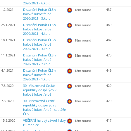
2020/2021 - 6.kolo
1.2.2021
Distanční Pohár ČLS v
437
18m round
halové lukostřelbě
2020/2021 - 5.kolo
25.1.2021
Distanční Pohár ČLS v
489
18m round
halové lukostřelbě
2020/2021 - 4.kolo
18.1.2021
Distanční Pohár ČLS v
482
18m round
halové lukostřelbě
2020/2021 - 3.kolo
11.1.2021
Distanční Pohár ČLS v
475
18m round
halové lukostřelbě
2020/2021 - 2.kolo
4.1.2021
Distanční Pohár ČLS v
449
18m round
halové lukostřelbě
2020/2021 - 1.kolo
7.3.2020
30. Mistrovství České
429
18m round
republiky dospělých v
halové lukostřelbě
7.3.2020
30. Mistrovství České
429
18m round
republiky dospělých v
halové lukostřelbě - soutěže
ČLS
15.2.2020
VEČERNÍ halový závod Jiskry
417
18m round
Humpolec