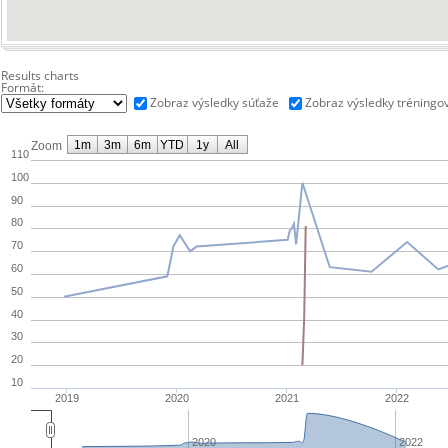
Results charts
Formát:
Zobraz výsledky súťaže
Zobraz výsledky tréningo
1m
3m
6m
YTD
1y
All
Zoom
110
100
90
80
70
60
50
40
30
20
10
2019
2020
2021
2022
2020
2022