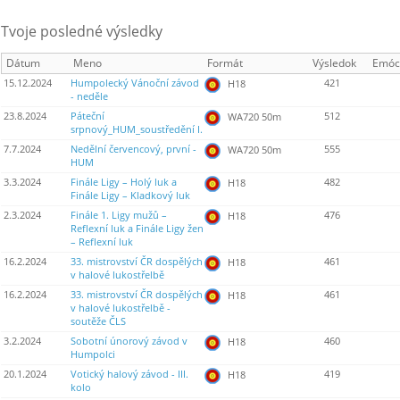
Tvoje posledné výsledky
Dátum
Meno
Formát
Výsledok
Emóc
15.12.2024
Humpolecký Vánoční závod
421
H18
- neděle
23.8.2024
Páteční
512
WA720 50m
srpnový_HUM_soustředění I.
7.7.2024
Nedělní červencový, první -
555
WA720 50m
HUM
3.3.2024
Finále Ligy – Holý luk a
482
H18
Finále Ligy – Kladkový luk
2.3.2024
Finále 1. Ligy mužů –
476
H18
Reflexní luk a Finále Ligy žen
– Reflexní luk
16.2.2024
33. mistrovství ČR dospělých
461
H18
v halové lukostřelbě
16.2.2024
33. mistrovství ČR dospělých
461
H18
v halové lukostřelbě -
soutěže ČLS
3.2.2024
Sobotní únorový závod v
460
H18
Humpolci
20.1.2024
Votický halový závod - III.
419
H18
kolo