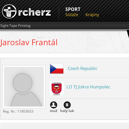
SPORT
Súťaže
Krajiny
Sight Tape Printing
Jaroslav
Frantál
Czech Republic
LO TJ Jiskra Humpolec
muž
holý luk
Reg. Nr.:
11803653