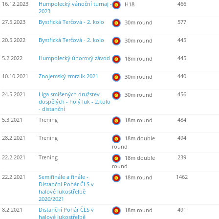
16.12.2023
Humpolecký vánoční turnaj -
466
H18
2023
27.5.2023
Bystřická Terčová - 2. kolo
577
30m round
20.5.2022
Bystřická Terčová - 2. kolo
445
30m round
5.2.2022
Humpolecký únorový závod
445
18m round
10.10.2021
Znojemský zmrzlík 2021
440
30m round
24.5.2021
Liga smíšených družstev
456
30m round
dospělých - holý luk - 2.kolo
- distanční
5.3.2021
Trening
484
18m round
28.2.2021
Trening
494
18m double
round
22.2.2021
Trening
239
18m double
round
22.2.2021
Semifinále a finále -
1462
18m round
Distanční Pohár ČLS v
halové lukostřelbě
2020/2021
8.2.2021
Distanční Pohár ČLS v
491
18m round
halové lukostřelbě