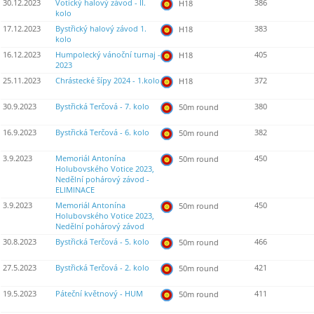
30.12.2023
Votický halový závod - II.
386
H18
kolo
17.12.2023
Bystřický halový závod 1.
383
H18
kolo
16.12.2023
Humpolecký vánoční turnaj -
405
H18
2023
25.11.2023
Chrástecké šípy 2024 - 1.kolo
372
H18
30.9.2023
Bystřická Terčová - 7. kolo
380
50m round
16.9.2023
Bystřická Terčová - 6. kolo
382
50m round
3.9.2023
Memoriál Antonína
450
50m round
Holubovského Votice 2023,
Nedělní pohárový závod -
ELIMINACE
3.9.2023
Memoriál Antonína
450
50m round
Holubovského Votice 2023,
Nedělní pohárový závod
30.8.2023
Bystřická Terčová - 5. kolo
466
50m round
27.5.2023
Bystřická Terčová - 2. kolo
421
50m round
19.5.2023
Páteční květnový - HUM
411
50m round