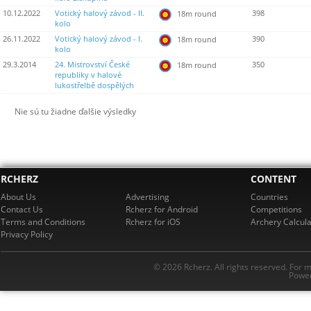
10.12.2022
Votický halový závod - II.
398
18m round
kolo
26.11.2022
Votický halový závod - I.
390
18m round
kolo
29.3.2014
24. Mistrovství České
350
18m round
republiky v halové
lukostřelbě dospělých
Nie sú tu žiadne ďalšie výsledky
RCHERZ
CONTENT
About Us
Advertising
Countries
Contact Us
Rcherz for Android
Competitions
Terms and Conditions
Rcherz for iOS
Archery Calcula
Privacy Policy
© 2026 Rcherz. All rights reserved. For 
Power