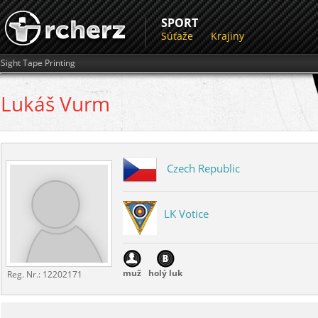
SPORT
Súťaže
Krajiny
Sight Tape Printing
Lukáš
Vurm
Czech Republic
LK Votice
muž
holý luk
Reg. Nr.:
12202171