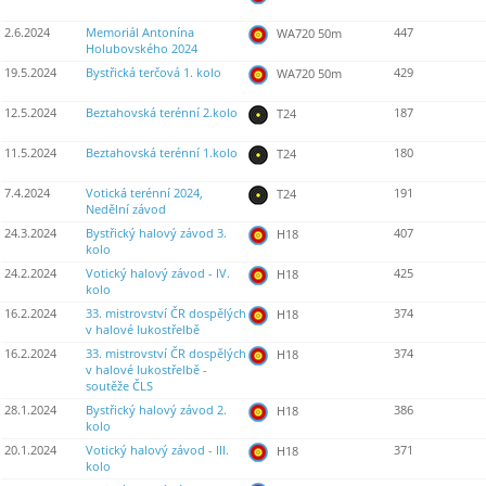
2.6.2024
Memoriál Antonína
447
WA720 50m
Holubovského 2024
19.5.2024
Bystřická terčová 1. kolo
429
WA720 50m
12.5.2024
Beztahovská terénní 2.kolo
187
T24
11.5.2024
Beztahovská terénní 1.kolo
180
T24
7.4.2024
Votická terénní 2024,
191
T24
Nedělní závod
24.3.2024
Bystřický halový závod 3.
407
H18
kolo
24.2.2024
Votický halový závod - IV.
425
H18
kolo
16.2.2024
33. mistrovství ČR dospělých
374
H18
v halové lukostřelbě
16.2.2024
33. mistrovství ČR dospělých
374
H18
v halové lukostřelbě -
soutěže ČLS
28.1.2024
Bystřický halový závod 2.
386
H18
kolo
20.1.2024
Votický halový závod - III.
371
H18
kolo