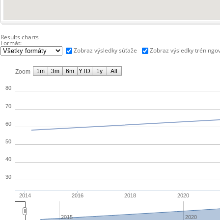
Results charts
Formát:
Zobraz výsledky súťaže
Zobraz výsledky tréningo
1m
3m
6m
YTD
1y
All
Zoom
80
70
60
50
40
30
2014
2016
2018
2020
2015
2020