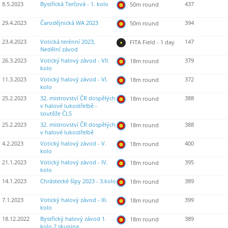
8.5.2023
Bystřická Terčová - 1. kolo
437
50m round
29.4.2023
Čarodějnická WA 2023
394
50m round
23.4.2023
Votická terénní 2023,
147
FITA Field - 1 day
Nedělní závod
26.3.2023
Votický halový závod - VII.
379
18m round
kolo
11.3.2023
Votický halový závod - VI.
372
18m round
kolo
25.2.2023
32. mistrovství ČR dospělých
388
18m round
v halové lukostřelbě -
soutěže ČLS
25.2.2023
32. mistrovství ČR dospělých
388
18m round
v halové lukostřelbě
4.2.2023
Votický halový závod - V.
400
18m round
kolo
21.1.2023
Votický halový závod - IV.
395
18m round
kolo
14.1.2023
Chrástecké šípy 2023 - 3.kolo
389
18m round
7.1.2023
Votický halový závod - III.
399
18m round
kolo
18.12.2022
Bystřický halový závod 1.
389
18m round
kolo 2.skupina