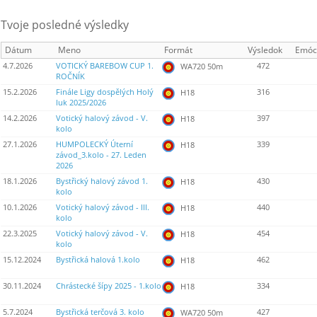
Tvoje posledné výsledky
Dátum
Meno
Formát
Výsledok
Emóc
4.7.2026
VOTICKÝ BAREBOW CUP 1.
472
WA720 50m
ROČNÍK
15.2.2026
Finále Ligy dospělých Holý
316
H18
luk 2025/2026
14.2.2026
Votický halový závod - V.
397
H18
kolo
27.1.2026
HUMPOLECKÝ Úterní
339
H18
závod_3.kolo - 27. Leden
2026
18.1.2026
Bystřický halový závod 1.
430
H18
kolo
10.1.2026
Votický halový závod - III.
440
H18
kolo
22.3.2025
Votický halový závod - V.
454
H18
kolo
15.12.2024
Bystřická halová 1.kolo
462
H18
30.11.2024
Chrástecké šípy 2025 - 1.kolo
334
H18
5.7.2024
Bystřická terčová 3. kolo
427
WA720 50m