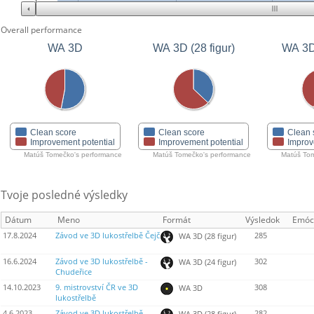
Overall performance
WA 3D
WA 3D (28 figur)
WA 3D 
Clean score
Clean score
Clean 
Improvement potential
Improvement potential
Improv
Matúš Tomečko's performance
Matúš Tomečko's performance
Matúš Tom
Tvoje posledné výsledky
Dátum
Meno
Formát
Výsledok
Emóc
17.8.2024
Závod ve 3D lukostřelbě Čejč
285
WA 3D (28 figur)
16.6.2024
Závod ve 3D lukostřelbě -
302
WA 3D (24 figur)
Chudeřice
14.10.2023
9. mistrovství ČR ve 3D
308
WA 3D
lukostřelbě
4.6.2023
Závod ve 3D lukostřelbě
282
WA 3D (28 figur)