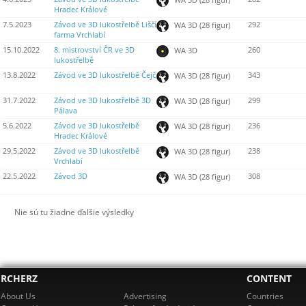
Hradec Králové
7.5.2023
Závod ve 3D lukostřelbě Liščí
292
WA 3D (28 figur)
farma Vrchlabí
15.10.2022
8. mistrovství ČR ve 3D
260
WA 3D
lukostřelbě
13.8.2022
Závod ve 3D lukostřelbě Čejč
343
WA 3D (28 figur)
31.7.2022
Závod ve 3D lukostřelbě 3D
299
WA 3D (28 figur)
Pálava
5.6.2022
Závod ve 3D lukostřelbě
236
WA 3D (28 figur)
Hradec Králové
29.5.2022
Závod ve 3D lukostřelbě
238
WA 3D (28 figur)
Vrchlabí
22.5.2022
Závod 3D
308
WA 3D (28 figur)
Nie sú tu žiadne ďalšie výsledky
RCHERZ
CONTENT
About Us
Advertising
Countries