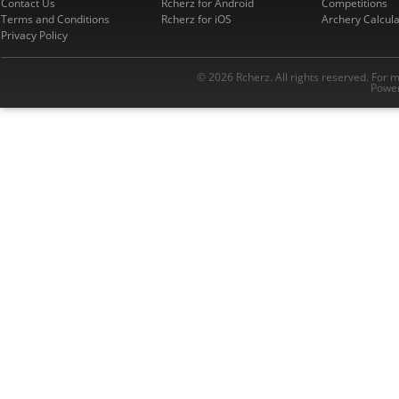
Contact Us
Rcherz for Android
Competitions
Terms and Conditions
Rcherz for iOS
Archery Calcula
Privacy Policy
© 2026 Rcherz. All rights reserved. For 
Power