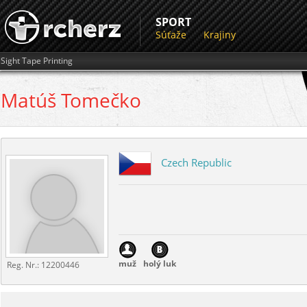
SPORT
Súťaže
Krajiny
Sight Tape Printing
Matúš
Tomečko
Czech Republic
muž
holý luk
Reg. Nr.:
12200446