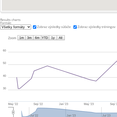
Results charts
Formát:
Zobraz výsledky súťaže
Zobraz výsledky tréningov
1m
3m
6m
YTD
1y
All
Zoom
60
50
40
30
May '22
Sep '22
Jan '23
May '23
Sep '
Jul '22
Jan '23
Jul '23