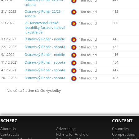
4.3.2023
Ostravský Pohár 22/23 –
412
18m round
sobota
21.1.2023
Ostravský Pohár 22/23 –
412
18m round
sobota
5.3.2022
29. Mistrovství České
390
18m round
republiky žactva v halové
lukostřelbě
13.2.2022
Ostravský Pohár - neděle
415
18m round
22.1.2022
Ostravský Pohár - sobota
432
18m round
9.1.2022
Ostravský Pohár - neděle
416
18m round
11.12.2021
Ostravský Pohár - sobota
434
18m round
4.12.2021
Ostravský Pohár - sobota
417
18m round
20.11.2021
Ostravský Pohár - sobota
403
18m round
Nie sú tu žiadne ďalšie výsledky
RCHERZ
CONTENT
About Us
Advertising
Countries
Contact Us
Rcherz for Android
Competitions