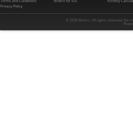
Terms and Conditions
Rcherz for iOS
Archery Calcula
Privacy Policy
© 2026 Rcherz. All rights reserved. For 
Power