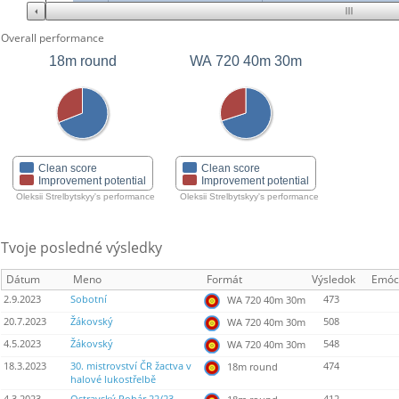
Overall performance
18m round
WA 720 40m 30m
Clean score
Clean score
Improvement potential
Improvement potential
Oleksii Strelbytskyy's performance
Oleksii Strelbytskyy's performance
Tvoje posledné výsledky
Dátum
Meno
Formát
Výsledok
Emóc
2.9.2023
Sobotní
473
WA 720 40m 30m
20.7.2023
Žákovský
508
WA 720 40m 30m
4.5.2023
Žákovský
548
WA 720 40m 30m
18.3.2023
30. mistrovství ČR žactva v
474
18m round
halové lukostřelbě