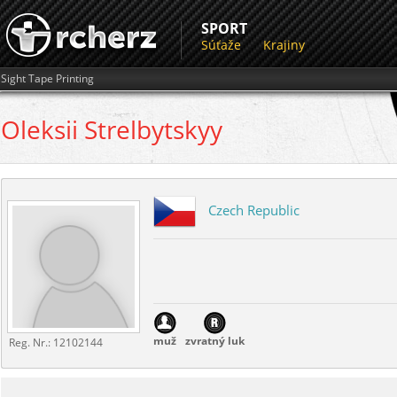
SPORT
Súťaže
Krajiny
Sight Tape Printing
Oleksii
Strelbytskyy
Czech Republic
muž
zvratný luk
Reg. Nr.:
12102144