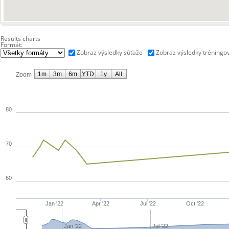
Results charts
Formát:
Zobraz výsledky súťaže
Zobraz výsledky tréningo
1m
3m
6m
YTD
1y
All
Zoom
80
70
60
Jan '22
Apr '22
Jul '22
Oct '22
Jan '22
Jul '22