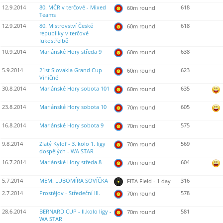
12.9.2014
80. MČR v terčové - Mixed
618
60m round
Teams
12.9.2014
80. Mistrovství České
618
60m round
republiky v terčové
lukostřelbě
10.9.2014
Mariánské Hory středa 9
638
60m round
5.9.2014
21st Slovakia Grand Cup
623
60m round
Viničné
30.8.2014
Mariánské Hory sobota 101
635
60m round
23.8.2014
Mariánské Hory sobota 10
605
70m round
16.8.2014
Mariánské Hory sobota 9
575
70m round
9.8.2014
Zlatý Kylof - 3. kolo 1. ligy
569
70m round
dospělých - WA STAR
16.7.2014
Mariánské Hory středa 8
604
70m round
5.7.2014
MEM. LUBOMÍRA SOVÍČKA
316
FITA Field - 1 day
2.7.2014
Prostějov - Středeční III.
578
70m round
28.6.2014
BERNARD CUP - II.kolo ligy -
581
70m round
WA STAR