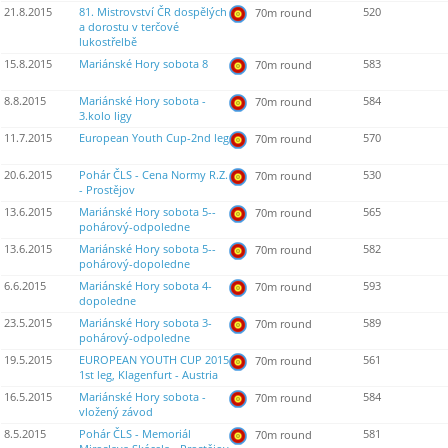
21.8.2015
81. Mistrovství ČR dospělých
520
70m round
a dorostu v terčové
lukostřelbě
15.8.2015
Mariánské Hory sobota 8
583
70m round
8.8.2015
Mariánské Hory sobota -
584
70m round
3.kolo ligy
11.7.2015
European Youth Cup-2nd leg
570
70m round
20.6.2015
Pohár ČLS - Cena Normy R.Z.
530
70m round
- Prostějov
13.6.2015
Mariánské Hory sobota 5--
565
70m round
pohárový-odpoledne
13.6.2015
Mariánské Hory sobota 5--
582
70m round
pohárový-dopoledne
6.6.2015
Mariánské Hory sobota 4-
593
70m round
dopoledne
23.5.2015
Mariánské Hory sobota 3-
589
70m round
pohárový-odpoledne
19.5.2015
EUROPEAN YOUTH CUP 2015
561
70m round
1st leg, Klagenfurt - Austria
16.5.2015
Mariánské Hory sobota -
584
70m round
vložený závod
8.5.2015
Pohár ČLS - Memoriál
581
70m round