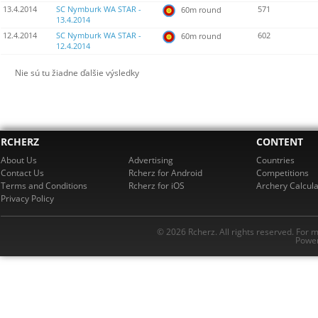
13.4.2014
SC Nymburk WA STAR -
571
60m round
13.4.2014
12.4.2014
SC Nymburk WA STAR -
602
60m round
12.4.2014
Nie sú tu žiadne ďalšie výsledky
RCHERZ
CONTENT
About Us
Advertising
Countries
Contact Us
Rcherz for Android
Competitions
Terms and Conditions
Rcherz for iOS
Archery Calcula
Privacy Policy
© 2026 Rcherz. All rights reserved. For 
Power