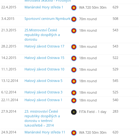
Miroslava Skácela - Prostějov
22.4.2015
Mariánské Hory středa 1
629
WA 720 50m 30m
3.4.2015
Sportovní centrum Nymburk
508
70m round
21.3.2015
25.Mistrovství České
543
18m round
republiky dospělých a
dorostu
28.2.2015
Halový závod Ostrava 17
543
18m round
14.2.2015
Halový závod Ostrava 15
522
18m round
11.1.2015
Halový závod Ostrava 10
529
18m round
13.12.2014
Halový závod Ostrava 5
545
18m round
6.12.2014
Halový závod Ostrava 3
525
18m round
22.11.2014
Halový závod Ostrava 1
540
18m round
27.9.2014
23. mistrovství České
283
FITA Field - 1 day
republiky dospělých a
dorostu v terénní
lukostřelbě – 2014
24.9.2014
Mariánské Hory středa 11
620
WA 720 50m 30m