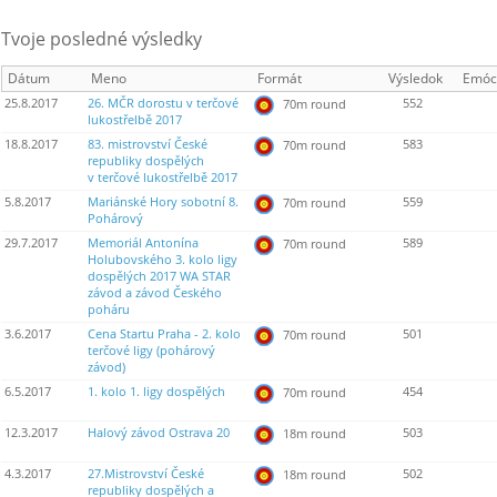
Tvoje posledné výsledky
Dátum
Meno
Formát
Výsledok
Emóc
25.8.2017
26. MČR dorostu v terčové
552
70m round
lukostřelbě 2017
18.8.2017
83. mistrovství České
583
70m round
republiky dospělých
v terčové lukostřelbě 2017
5.8.2017
Mariánské Hory sobotní 8.
559
70m round
Pohárový
29.7.2017
Memoriál Antonína
589
70m round
Holubovského 3. kolo ligy
dospělých 2017 WA STAR
závod a závod Českého
poháru
3.6.2017
Cena Startu Praha - 2. kolo
501
70m round
terčové ligy (pohárový
závod)
6.5.2017
1. kolo 1. ligy dospělých
454
70m round
12.3.2017
Halový závod Ostrava 20
503
18m round
4.3.2017
27.Mistrovství České
502
18m round
republiky dospělých a