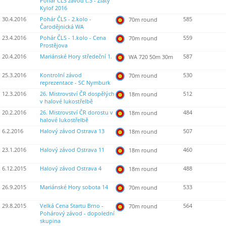
Pohár ČLS závod č.3 - Zlatý
Kylof 2016
30.4.2016
Pohár ČLS - 2.kolo -
585
70m round
Čarodějnická WA
23.4.2016
Pohár ČLS - 1.kolo - Cena
559
70m round
Prostějova
20.4.2016
Mariánské Hory středeční 1.
587
WA 720 50m 30m
25.3.2016
Kontrolní závod
530
70m round
reprezentace - SC Nymburk
12.3.2016
26. Mistrovství ČR dospělých
512
18m round
v halové lukostřelbě
20.2.2016
26. Mistrovství ČR dorostu v
484
18m round
halové lukostřelbě
6.2.2016
Halový závod Ostrava 13
507
18m round
23.1.2016
Halový závod Ostrava 11
460
18m round
6.12.2015
Halový závod Ostrava 4
488
18m round
26.9.2015
Mariánské Hory sobota 14
533
70m round
29.8.2015
Velká Cena Startu Brno -
564
70m round
Pohárový závod - dopolední
skupina