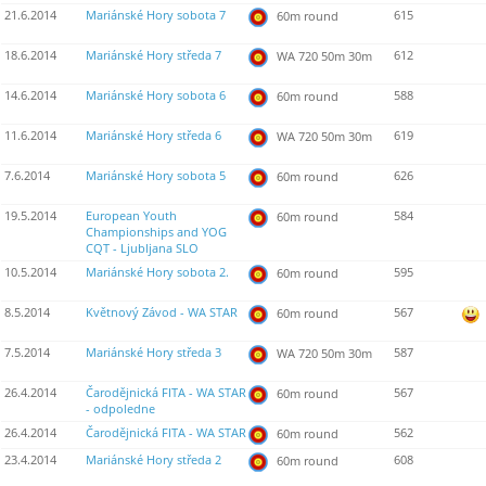
21.6.2014
Mariánské Hory sobota 7
615
60m round
18.6.2014
Mariánské Hory středa 7
612
WA 720 50m 30m
14.6.2014
Mariánské Hory sobota 6
588
60m round
11.6.2014
Mariánské Hory středa 6
619
WA 720 50m 30m
7.6.2014
Mariánské Hory sobota 5
626
60m round
19.5.2014
European Youth
584
60m round
Championships and YOG
CQT - Ljubljana SLO
10.5.2014
Mariánské Hory sobota 2.
595
60m round
8.5.2014
Květnový Závod - WA STAR
567
60m round
7.5.2014
Mariánské Hory středa 3
587
WA 720 50m 30m
26.4.2014
Čarodějnická FITA - WA STAR
567
60m round
- odpoledne
26.4.2014
Čarodějnická FITA - WA STAR
562
60m round
23.4.2014
Mariánské Hory středa 2
608
60m round