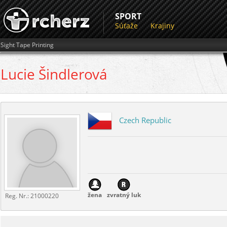
SPORT
Súťaže
Krajiny
Sight Tape Printing
Lucie
Šindlerová
Czech Republic
žena
zvratný luk
Reg. Nr.:
21000220