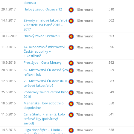
dorostu
29.1.2017
Halový závod Ostrava 12
510
18m round
14.1.2017
Závody v halové lukostřelbě
502
18m round
v Kostelci na Hané 2016 –
2017
10.12.2016
Halový závod Ostrava 5
503
18m round
11.9.2016
14. akademické mistrovství
596
70m round
České republiky v
lukostřelbě
10.9.2016
Prostějov - Cena Moravy
592
70m round
20.8.2016
82. Mistrovství ČR dospělých
559
70m round
reflexní luk
12.8.2016
25. Mistrovství ČR dorostu v
583
70m round
terčové lukostřelbě
25.6.2016
Pohárový závod Patriot Brno
549
70m round
2016
18.6.2016
Mariánské Hory sobotní 6
550
70m round
dopoledne
11.6.2016
Cena Startu Praha - 2. kolo
541
70m round
terčové ligy (pohárový
závod)
14.5.2016
I.liga dospělých - 1.kolo -
558
70m round