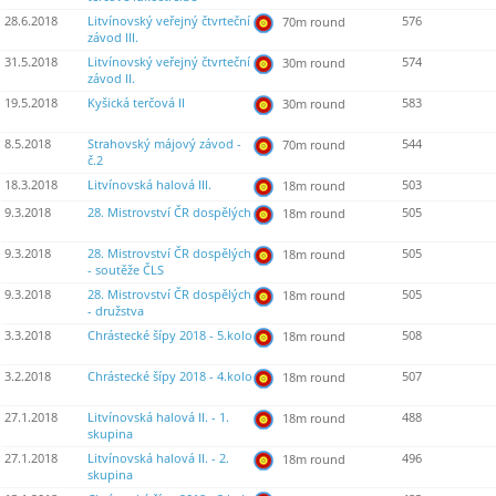
28.6.2018
Litvínovský veřejný čtvrteční
576
70m round
závod III.
31.5.2018
Litvínovský veřejný čtvrteční
574
30m round
závod II.
19.5.2018
Kyšická terčová II
583
30m round
8.5.2018
Strahovský májový závod -
544
70m round
č.2
18.3.2018
Litvínovská halová III.
503
18m round
9.3.2018
28. Mistrovství ČR dospělých
505
18m round
9.3.2018
28. Mistrovství ČR dospělých
505
18m round
- soutěže ČLS
9.3.2018
28. Mistrovství ČR dospělých
505
18m round
- družstva
3.3.2018
Chrástecké šípy 2018 - 5.kolo
508
18m round
3.2.2018
Chrástecké šípy 2018 - 4.kolo
507
18m round
27.1.2018
Litvínovská halová II. - 1.
488
18m round
skupina
27.1.2018
Litvínovská halová II. - 2.
496
18m round
skupina