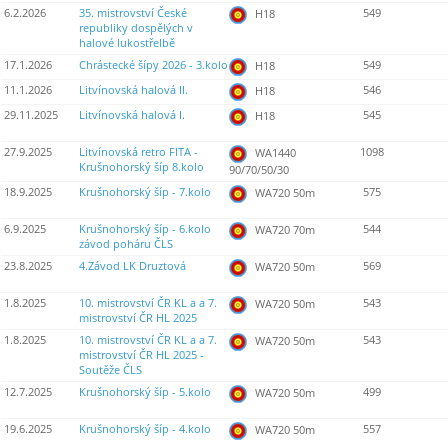
6.2.2026
35. mistrovství České
549
H18
republiky dospělých v
halové lukostřelbě
17.1.2026
Chrástecké šípy 2026 - 3.kolo
549
H18
11.1.2026
Litvínovská halová II.
546
H18
29.11.2025
Litvínovská halová I.
545
H18
27.9.2025
Litvínovská retro FITA -
1098
WA1440
Krušnohorský šíp 8.kolo
90/70/50/30
18.9.2025
Krušnohorský šíp - 7.kolo
575
WA720 50m
6.9.2025
Krušnohorský šíp - 6.kolo
544
WA720 70m
závod poháru ČLS
23.8.2025
4.Závod LK Druztová
569
WA720 50m
1.8.2025
10. mistrovství ČR KL a a 7.
543
WA720 50m
mistrovství ČR HL 2025
1.8.2025
10. mistrovství ČR KL a a 7.
543
WA720 50m
mistrovství ČR HL 2025 -
Soutěže ČLS
12.7.2025
Krušnohorský šíp - 5.kolo
499
WA720 50m
19.6.2025
Krušnohorský šíp - 4.kolo
557
WA720 50m