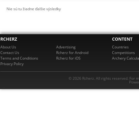
Nie sú tu žiadne ďalšie výsledky
RCHERZ
CONTENT
About Us
Advertising
Countries
Contact Us
Rcherz for Android
Competitions
Terms and Conditions
Rcherz for iOS
Archery Calcula
Privacy Policy
© 2026 Rcherz. All rights reserved. For 
Power