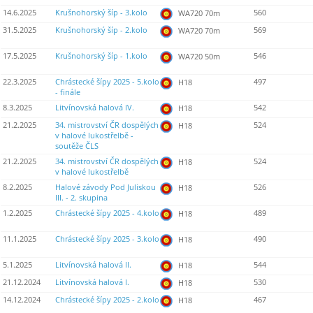
14.6.2025
Krušnohorský šíp - 3.kolo
560
WA720 70m
31.5.2025
Krušnohorský šíp - 2.kolo
569
WA720 70m
17.5.2025
Krušnohorský šíp - 1.kolo
546
WA720 50m
22.3.2025
Chrástecké šípy 2025 - 5.kolo
497
H18
- finále
8.3.2025
Litvínovská halová IV.
542
H18
21.2.2025
34. mistrovství ČR dospělých
524
H18
v halové lukostřelbě -
soutěže ČLS
21.2.2025
34. mistrovství ČR dospělých
524
H18
v halové lukostřelbě
8.2.2025
Halové závody Pod Juliskou
526
H18
III. - 2. skupina
1.2.2025
Chrástecké šípy 2025 - 4.kolo
489
H18
11.1.2025
Chrástecké šípy 2025 - 3.kolo
490
H18
5.1.2025
Litvínovská halová II.
544
H18
21.12.2024
Litvínovská halová I.
530
H18
14.12.2024
Chrástecké šípy 2025 - 2.kolo
467
H18