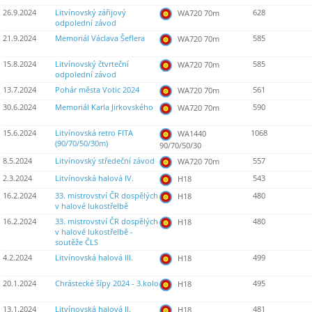
26.9.2024
Litvínovský zářijový
628
WA720 70m
odpolední závod
21.9.2024
Memoriál Václava Šeflera
585
WA720 70m
15.8.2024
Litvínovský čtvrteční
585
WA720 70m
odpolední závod
13.7.2024
Pohár města Votic 2024
561
WA720 70m
30.6.2024
Memoriál Karla Jirkovského
590
WA720 70m
15.6.2024
Litvínovská retro FITA
1068
WA1440
(90/70/50/30m)
90/70/50/30
8.5.2024
Litvínovský středeční závod
557
WA720 70m
2.3.2024
Litvínovská halová IV.
543
H18
16.2.2024
33. mistrovství ČR dospělých
480
H18
v halové lukostřelbě
16.2.2024
33. mistrovství ČR dospělých
480
H18
v halové lukostřelbě -
soutěže ČLS
4.2.2024
Litvínovská halová III.
499
H18
20.1.2024
Chrástecké šípy 2024 - 3.kolo
495
H18
13.1.2024
Litvínovská halová II.
481
H18