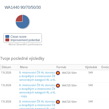
WA1440 90/70/50/30
Clean score
Improvement potential
Michal Skramlík's performance
Tvoje posledné výsledky
Dátum
Meno
Formát
Výsledok
Emóc
7.8.2026
8. mistrovství ČR HL dorostu
549
WA720 50m
a dospělých a mistrovství ČR
seniorských kategorií RL a KL
7.8.2026
8. mistrovství ČR HL dorostu
549
WA720 50m
a dospělých a mistrovství ČR
seniorských kategorií RL a KL
- copy
7.8.2026
8. mistrovství ČR HL dorostu
549
WA720 50m
a dospělých a mistrovství ČR
seniorských kategorií RL a KL