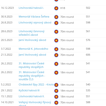
16.12.2023
Litvínovská halová I.
502
H18
30.9.2023
Memoriál Václava Šeflera
551
70m round
26.8.2023
Litvínovský srpnový závod
598
70m round
28.6.2023
Litvínovský červnový
561
70m round
středeční závod
20.5.2023
Jarní litvínovský závod
576
70m round
3.7.2022
Memoriál K. Jirkovského
598
70m round
21.5.2022
Jarní litvínovský závod
606
70m round
26.2.2022
31. Mistrovství České
541
18m round
republiky dospělých
26.2.2022
31. Mistrovství České
541
18m round
republiky dospělých -
soutěže ČLS
5.2.2022
Chrástecké šípy 2022 - 4.kolo
540
18m round
29.1.2022
Kyšická halová III
535
18m round
15.1.2022
Litvínovská halová II.
551
18m round
14.10.2021
Veřejný litvínovský říjnový
588
70m round
závod