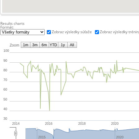
Results charts
Formát:
Zobraz výsledky súťaže
Zobraz výsledky tréni
1m
3m
6m
YTD
1y
All
Zoom
100
90
80
70
60
50
40
30
2014
2016
2018
2020
2015
2020