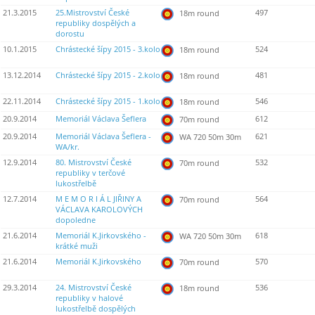
21.3.2015
25.Mistrovství České
497
18m round
republiky dospělých a
dorostu
10.1.2015
Chrástecké šípy 2015 - 3.kolo
524
18m round
13.12.2014
Chrástecké šípy 2015 - 2.kolo
481
18m round
22.11.2014
Chrástecké šípy 2015 - 1.kolo
546
18m round
20.9.2014
Memoriál Václava Šeflera
612
70m round
20.9.2014
Memoriál Václava Šeflera -
621
WA 720 50m 30m
WA/kr.
12.9.2014
80. Mistrovství České
532
70m round
republiky v terčové
lukostřelbě
12.7.2014
M E M O R I Á L JIŘINY A
564
70m round
VÁCLAVA KAROLOVÝCH
dopoledne
21.6.2014
Memoriál K.Jirkovského -
618
WA 720 50m 30m
krátké muži
21.6.2014
Memoriál K.Jirkovského
570
70m round
29.3.2014
24. Mistrovství České
536
18m round
republiky v halové
lukostřelbě dospělých