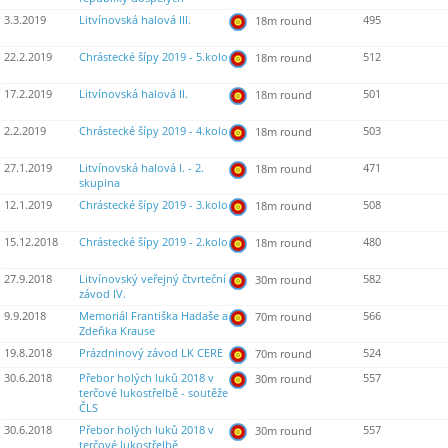
3.3.2019
Litvínovská halová III.
495
18m round
22.2.2019
Chrástecké šípy 2019 - 5.kolo
512
18m round
17.2.2019
Litvínovská halová II.
501
18m round
2.2.2019
Chrástecké šípy 2019 - 4.kolo
503
18m round
27.1.2019
Litvínovská halová I. - 2.
471
18m round
skupina
12.1.2019
Chrástecké šípy 2019 - 3.kolo
508
18m round
15.12.2018
Chrástecké šípy 2019 - 2.kolo
480
18m round
27.9.2018
Litvínovský veřejný čtvrteční
582
30m round
závod IV.
9.9.2018
Memoriál Františka Hadaše a
566
70m round
Zdeňka Krause
19.8.2018
Prázdninový závod LK CERE
524
70m round
30.6.2018
Přebor holých luků 2018 v
557
30m round
terčové lukostřelbě - soutěže
ČLS
30.6.2018
Přebor holých luků 2018 v
557
30m round
terčové lukostřelbě