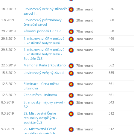
18.9.2019
Litvínovský veřejný středeční
536
30m round
závod III.
1.8.2019
Litvínovský prázdninový
560
30m round
čtvrteční závod
29.7.2019
Závodní pondělí LK CERE
550
70m round
29.6.2019
1. mistrovství ČR v terčové
499
30m round
lukostřelbě holých luků
29.6.2019
1. mistrovství ČR v terčové
499
30m round
lukostřelbě holých luků -
Soutěže ČLS
22.6.2019
Memoriál Karla Jirkovského
562
70m round
15.6.2019
Litvínovský veřejný závod
555
30m round
12.5.2019
Eliminace - Cena města
561
70m round
Litvínova
12.5.2019
Cena města Litvínova
561
70m round
8.5.2019
Strahovský májový závod -
543
30m round
č.2
9.3.2019
29. Mistrovství České
512
18m round
republiky dospělých -
soutěže ČLS
9.3.2019
29. Mistrovství České
512
18m round
republiky dospělých