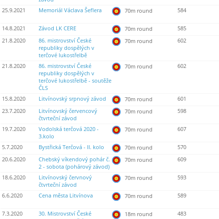
25.9.2021
Memoriál Václava Šeflera
584
70m round
14.8.2021
Závod LK CERE
585
70m round
21.8.2020
86. mistrovství České
602
70m round
republiky dospělých v
terčové lukostřelbě
21.8.2020
86. mistrovství České
602
70m round
republiky dospělých v
terčové lukostřelbě - soutěže
ČLS
15.8.2020
Litvínovský srpnový závod
601
70m round
23.7.2020
Litvínovský červencový
598
70m round
čtvrteční závod
19.7.2020
Vodolská terčová 2020 -
607
70m round
3.kolo
5.7.2020
Bystřická Terčová - II. kolo
570
70m round
20.6.2020
Chebský víkendový pohár č.
609
70m round
2 - sobota (pohárový závod)
18.6.2020
Litvínovský červnový
593
70m round
čtvrteční závod
6.6.2020
Cena města Litvínova
589
70m round
7.3.2020
30. Mistrovství České
483
18m round