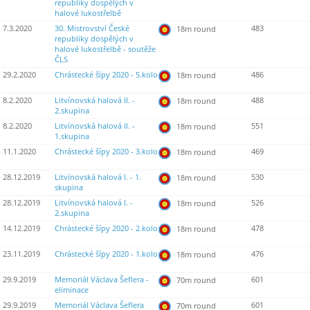
republiky dospělých v
halové lukostřelbě
7.3.2020
30. Mistrovství České
483
18m round
republiky dospělých v
halové lukostřelbě - soutěže
ČLS
29.2.2020
Chrástecké šípy 2020 - 5.kolo
486
18m round
8.2.2020
Litvínovská halová II. -
488
18m round
2.skupina
8.2.2020
Litvínovská halová II. -
551
18m round
1.skupina
11.1.2020
Chrástecké šípy 2020 - 3.kolo
469
18m round
28.12.2019
Litvínovská halová I. - 1.
530
18m round
skupina
28.12.2019
Litvínovská halová I. -
526
18m round
2.skupina
14.12.2019
Chrástecké šípy 2020 - 2.kolo
478
18m round
23.11.2019
Chrástecké šípy 2020 - 1.kolo
476
18m round
29.9.2019
Memoriál Václava Šeflera -
601
70m round
eliminace
29.9.2019
Memoriál Václava Šeflera
601
70m round