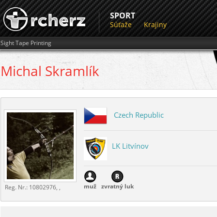
SPORT
Súťaže
Krajiny
Sight Tape Printing
Michal
Skramlík
Czech Republic
LK Litvínov
muž
zvratný luk
Reg. Nr.:
10802976, ,