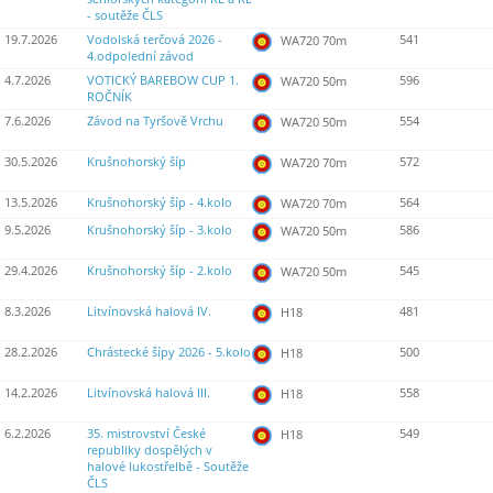
- soutěže ČLS
19.7.2026
Vodolská terčová 2026 -
541
WA720 70m
4.odpolední závod
4.7.2026
VOTICKÝ BAREBOW CUP 1.
596
WA720 50m
ROČNÍK
7.6.2026
Závod na Tyršově Vrchu
554
WA720 50m
30.5.2026
Krušnohorský šíp
572
WA720 70m
13.5.2026
Krušnohorský šíp - 4.kolo
564
WA720 70m
9.5.2026
Krušnohorský šíp - 3.kolo
586
WA720 50m
29.4.2026
Krušnohorský šíp - 2.kolo
545
WA720 50m
8.3.2026
Litvínovská halová IV.
481
H18
28.2.2026
Chrástecké šípy 2026 - 5.kolo
500
H18
14.2.2026
Litvínovská halová III.
558
H18
6.2.2026
35. mistrovství České
549
H18
republiky dospělých v
halové lukostřelbě - Soutěže
ČLS