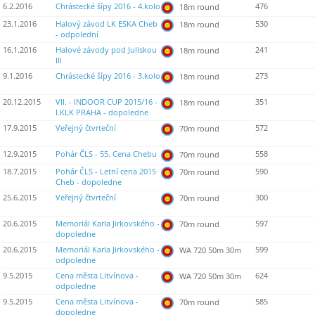
6.2.2016
Chrástecké šípy 2016 - 4.kolo
476
18m round
23.1.2016
Halový závod LK ESKA Cheb
530
18m round
- odpolední
16.1.2016
Halové závody pod Juliskou
241
18m round
III
9.1.2016
Chrástecké šípy 2016 - 3.kolo
273
18m round
20.12.2015
VII. - INDOOR CUP 2015/16 -
351
18m round
I.KLK PRAHA - dopoledne
17.9.2015
Veřejný čtvrteční
572
70m round
12.9.2015
Pohár ČLS - 55. Cena Chebu
558
70m round
18.7.2015
Pohár ČLS - Letní cena 2015
590
70m round
Cheb - dopoledne
25.6.2015
Veřejný čtvrteční
300
70m round
20.6.2015
Memoriál Karla Jirkovského -
597
70m round
dopoledne
20.6.2015
Memoriál Karla Jirkovského -
599
WA 720 50m 30m
odpoledne
9.5.2015
Cena města Litvínova -
624
WA 720 50m 30m
odpoledne
9.5.2015
Cena města Litvínova -
585
70m round
dopoledne