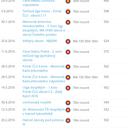
24.9.2016
Cena města Litvínova -
406
30m round
odpoledne
3.9.2016
Terčová liga 4.kolo - Pohár
598
70m round
ČLS - závod č.11
30.7.2016
Memoriál Antonína
592
70m round
Holubovského - 3. kolo ligy
dospělých, WA STAR závod a
závod Českého poháru
25.6.2016
Veřejný závod - NEJDEK
624
WA 720 50m 30m
11.6.2016
Cena Startu Praha - 2. kolo
575
70m round
terčové ligy (pohárový
závod)
28.5.2016
Pohár ČLS 4.kolo - Memoriál
562
70m round
Karla Jirkovského
28.5.2016
Pohár ČLS 4.kolo - Memoriál
595
WA 720 50m 30m
Karla Jirkovského odpoledne
14.5.2016
I.liga dospělých - 1.kolo -
562
70m round
Pohár ČLS závod č.3 - Zlatý
Kylof 2016
30.4.2016
Litvínovský rozstřel
549
70m round
12.3.2016
26. Mistrovství ČR dospělých
532
18m round
v halové lukostřelbě
20.2.2016
Halové závody pod Juliskou
502
18m round
IV