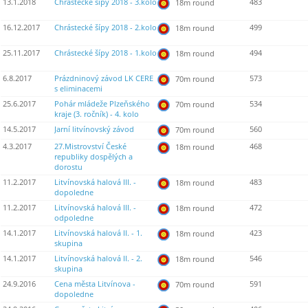
13.1.2018
Chrástecké šípy 2018 - 3.kolo
483
18m round
16.12.2017
Chrástecké šípy 2018 - 2.kolo
499
18m round
25.11.2017
Chrástecké šípy 2018 - 1.kolo
494
18m round
6.8.2017
Prázdninový závod LK CERE
573
70m round
s eliminacemi
25.6.2017
Pohár mládeže Plzeňského
534
70m round
kraje (3. ročník) - 4. kolo
14.5.2017
Jarní litvínovský závod
560
70m round
4.3.2017
27.Mistrovství České
468
18m round
republiky dospělých a
dorostu
11.2.2017
Litvínovská halová III. -
483
18m round
dopoledne
11.2.2017
Litvínovská halová III. -
472
18m round
odpoledne
14.1.2017
Litvínovská halová II. - 1.
423
18m round
skupina
14.1.2017
Litvínovská halová II. - 2.
546
18m round
skupina
24.9.2016
Cena města Litvínova -
591
70m round
dopoledne