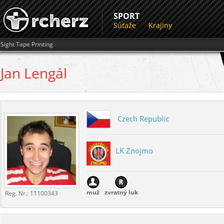
SPORT
Súťaže
Krajiny
Sight Tape Printing
Jan
Lengál
Czech Republic
LK Znojmo
muž
zvratný luk
Reg. Nr.:
11100343