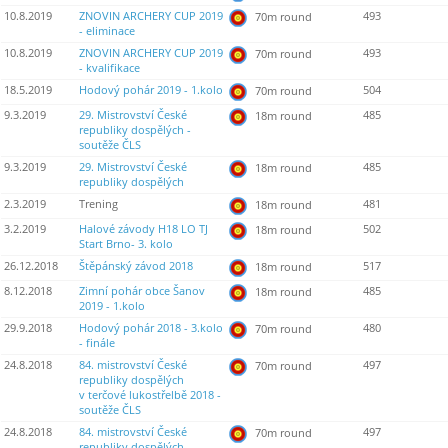
10.8.2019
ZNOVIN ARCHERY CUP 2019
493
70m round
- eliminace
10.8.2019
ZNOVIN ARCHERY CUP 2019
493
70m round
- kvalifikace
18.5.2019
Hodový pohár 2019 - 1.kolo
504
70m round
9.3.2019
29. Mistrovství České
485
18m round
republiky dospělých -
soutěže ČLS
9.3.2019
29. Mistrovství České
485
18m round
republiky dospělých
2.3.2019
Trening
481
18m round
3.2.2019
Halové závody H18 LO TJ
502
18m round
Start Brno- 3. kolo
26.12.2018
Štěpánský závod 2018
517
18m round
8.12.2018
Zimní pohár obce Šanov
485
18m round
2019 - 1.kolo
29.9.2018
Hodový pohár 2018 - 3.kolo
480
70m round
- finále
24.8.2018
84. mistrovství České
497
70m round
republiky dospělých
v terčové lukostřelbě 2018 -
soutěže ČLS
24.8.2018
84. mistrovství České
497
70m round
republiky dospělých