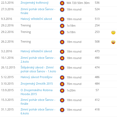
22.5.2016
Znojemský květnový
536
WA 720 50m 30m
27.3.2016
Zimní pohár obce Šanov -
524
18m round
finále
9.3.2016
Halový středeční závod
513
18m round
29.2.2016
Trening
254
1x18m
29.2.2016
Trening
253
1x18m
26.2.2016
Trening
508
18m round
3.2.2016
Halový středeční závod
473
18m round
10.1.2016
Zimní pohár obce Šanov -
490
18m round
2.kolo
26.12.2015
Štěpánský závod - Zimní
474
18m round
pohár obce Šanov - 1.kolo
5.12.2015
Halový závod Prostějov
486
18m round
3.10.2015
Znojemský Zmrzlík 2015
484
70m round
13.9.2015
O Znojemského Robina
57
1x20m
Hooda 2015
15.3.2015
Zimní pohár obce Šanov -
412
18m round
finále
31.1.2015
Zimní pohár obce Šanov -
418
18m round
6.kolo