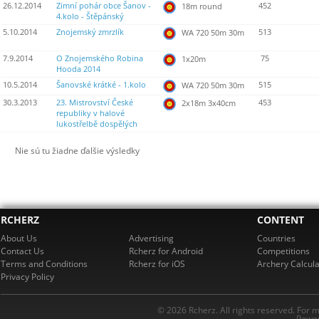
26.12.2014
Zimní pohár obce Šanov -
452
18m round
4.kolo - Štěpánský
5.10.2014
Znojemský zmrzlík
513
WA 720 50m 30m
7.9.2014
O Znojemského Robina
75
1x20m
Hooda 2014
10.5.2014
Šanovské krátké - 1.kolo
515
WA 720 50m 30m
30.3.2013
23. Mistrovství České
453
2x18m 3x40cm
republiky v halové
lukostřelbě dospělých
Nie sú tu žiadne ďalšie výsledky
RCHERZ
CONTENT
About Us
Advertising
Countries
Contact Us
Rcherz for Android
Competitions
Terms and Conditions
Rcherz for iOS
Archery Calcula
Privacy Policy
© 2026 Rcherz. All rights reserved. For 
Power