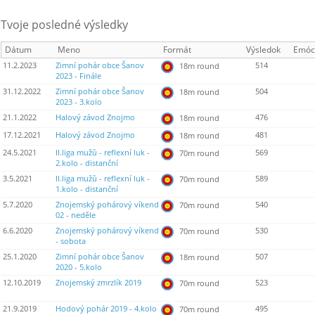
Tvoje posledné výsledky
Dátum
Meno
Formát
Výsledok
Emóc
11.2.2023
Zimní pohár obce Šanov
514
18m round
2023 - Finále
31.12.2022
Zimní pohár obce Šanov
504
18m round
2023 - 3.kolo
21.1.2022
Halový závod Znojmo
476
18m round
17.12.2021
Halový závod Znojmo
481
18m round
24.5.2021
II.liga mužů - reflexní luk -
569
70m round
2.kolo - distanční
3.5.2021
II.liga mužů - reflexní luk -
589
70m round
1.kolo - distanční
5.7.2020
Znojemský pohárový víkend
540
70m round
02 - neděle
6.6.2020
Znojemský pohárový víkend
530
70m round
- sobota
25.1.2020
Zimní pohár obce Šanov
507
18m round
2020 - 5.kolo
12.10.2019
Znojemský zmrzlík 2019
523
70m round
21.9.2019
Hodový pohár 2019 - 4.kolo
495
70m round