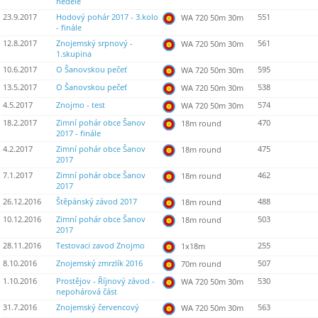
neděle
23.9.2017
Hodový pohár 2017 - 3.kolo
551
WA 720 50m 30m
- finále
12.8.2017
Znojemský srpnový -
561
WA 720 50m 30m
1.skupina
10.6.2017
O Šanovskou pečeť
595
WA 720 50m 30m
13.5.2017
O Šanovskou pečeť
538
WA 720 50m 30m
4.5.2017
Znojmo - test
574
WA 720 50m 30m
18.2.2017
Zimní pohár obce Šanov
470
18m round
2017 - finále
4.2.2017
Zimní pohár obce Šanov
475
18m round
2017
7.1.2017
Zimní pohár obce Šanov
462
18m round
2017
26.12.2016
Štěpánský závod 2017
488
18m round
10.12.2016
Zimní pohár obce Šanov
503
18m round
2017
28.11.2016
Testovaci zavod Znojmo
255
1x18m
8.10.2016
Znojemský zmrzlík 2016
507
70m round
1.10.2016
Prostějov - Říjnový závod -
530
WA 720 50m 30m
nepohárová část
31.7.2016
Znojemský červencový
563
WA 720 50m 30m