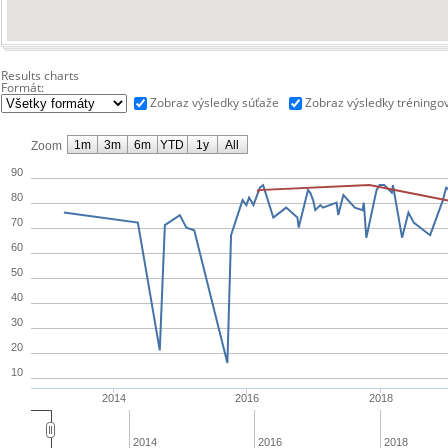
Results charts
Formát:
Zobraz výsledky súťaže
Zobraz výsledky tréningo
1m
3m
6m
YTD
1y
All
Zoom
90
80
70
60
50
40
30
20
10
2014
2016
2018
2014
2016
2018