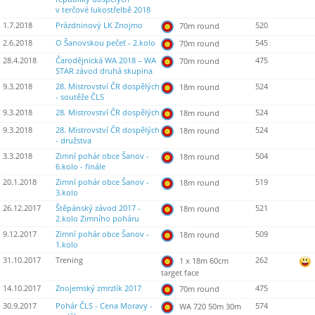
v terčové lukostřelbě 2018
1.7.2018
Prázdninový LK Znojmo
520
70m round
2.6.2018
O Šanovskou pečeť - 2.kolo
545
70m round
28.4.2018
Čarodějnická WA 2018 – WA
475
70m round
STAR závod druhá skupina
9.3.2018
28. Mistrovství ČR dospělých
524
18m round
- soutěže ČLS
9.3.2018
28. Mistrovství ČR dospělých
524
18m round
9.3.2018
28. Mistrovství ČR dospělých
524
18m round
- družstva
3.3.2018
Zimní pohár obce Šanov -
504
18m round
6.kolo - finále
20.1.2018
Zimní pohár obce Šanov -
519
18m round
3.kolo
26.12.2017
Štěpánský závod 2017 -
521
18m round
2.kolo Zimního poháru
9.12.2017
Zimní pohár obce Šanov -
509
18m round
1.kolo
31.10.2017
Trening
262
1 x 18m 60cm
target face
14.10.2017
Znojemský zmrzlík 2017
475
70m round
30.9.2017
Pohár ČLS - Cena Moravy -
574
WA 720 50m 30m