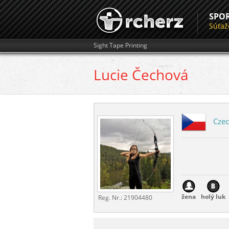
SPO
Súťaž
Sight Tape Printing
Lucie
Čechová
Czec
žena
holý luk
Reg. Nr.:
21904480