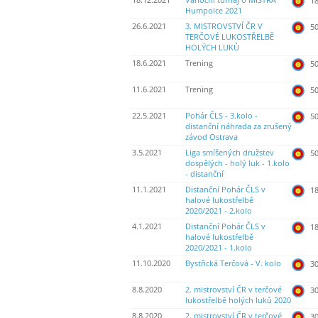
18.12.2021
Vánoční turnaj o MISTRA
18
Humpolce 2021
26.6.2021
3. MISTROVSTVÍ ČR V
50
TERČOVÉ LUKOSTŘELBĚ
HOLÝCH LUKŮ
18.6.2021
Trening
50
11.6.2021
Trening
50
22.5.2021
Pohár ČLS - 3.kolo -
50
distanční náhrada za zrušený
závod Ostrava
3.5.2021
Liga smíšených družstev
50
dospělých - holý luk - 1.kolo
- distanční
11.1.2021
Distanční Pohár ČLS v
18
halové lukostřelbě
2020/2021 - 2.kolo
4.1.2021
Distanční Pohár ČLS v
18
halové lukostřelbě
2020/2021 - 1.kolo
11.10.2020
Bystřická Terčová - V. kolo
30
8.8.2020
2. mistrovství ČR v terčové
30
lukostřelbě holých luků 2020
8.8.2020
2. mistrovství ČR v terčové
30