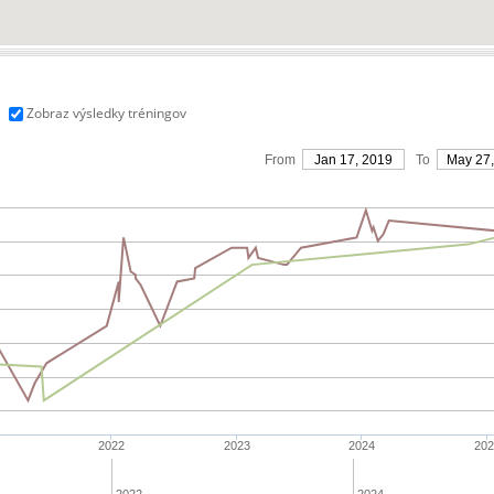
Zobraz výsledky tréningov
From
Jan 17, 2019
To
May 27
2022
2023
2024
20