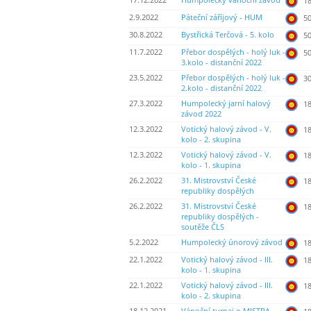
17.12.2022
Humpolecký vánoční závod
18
2.9.2022
Páteční záříjový - HUM
50
30.8.2022
Bystřická Terčová - 5. kolo
50
11.7.2022
Přebor dospělých - holý luk -
50
3.kolo - distanční 2022
23.5.2022
Přebor dospělých - holý luk -
30
2.kolo - distanční 2022
27.3.2022
Humpolecký jarní halový
18
závod 2022
12.3.2022
Votický halový závod - V.
18
kolo - 2. skupina
12.3.2022
Votický halový závod - V.
18
kolo - 1. skupina
26.2.2022
31. Mistrovství České
18
republiky dospělých
26.2.2022
31. Mistrovství České
18
republiky dospělých -
soutěže ČLS
5.2.2022
Humpolecký únorový závod
18
22.1.2022
Votický halový závod - III.
18
kolo - 1. skupina
22.1.2022
Votický halový závod - III.
18
kolo - 2. skupina