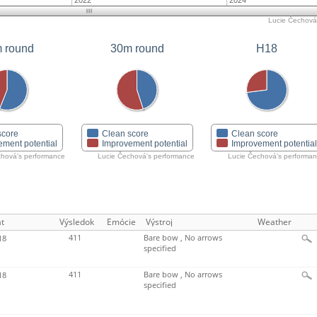
2022
2024
Lucie Čechová'
 round
30m round
H18
score
Clean score
Clean score
ement potential
Improvement potential
Improvement potentia
chová's performance
Lucie Čechová's performance
Lucie Čechová's performa
t
Výsledok
Emócie
Výstroj
Weather
411
Bare bow , No arrows
18
specified
411
Bare bow , No arrows
18
specified