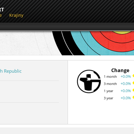
RT
e
Krajiny
Change
h Republic
+0.0%
1 month
+0.0%
3 month
+0.0%
1 year
+0.0%
3 year