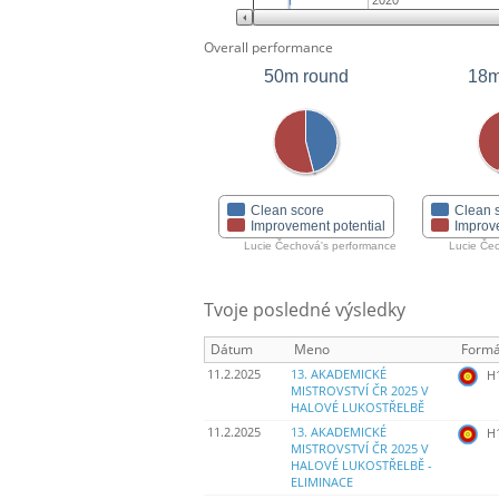
2020
Overall performance
50m round
18m
Clean score
Clean 
Improvement potential
Improv
Lucie Čechová's performance
Lucie Če
Tvoje posledné výsledky
Dátum
Meno
Formá
11.2.2025
13. AKADEMICKÉ
H
MISTROVSTVÍ ČR 2025 V
HALOVÉ LUKOSTŘELBĚ
11.2.2025
13. AKADEMICKÉ
H
MISTROVSTVÍ ČR 2025 V
HALOVÉ LUKOSTŘELBĚ -
ELIMINACE