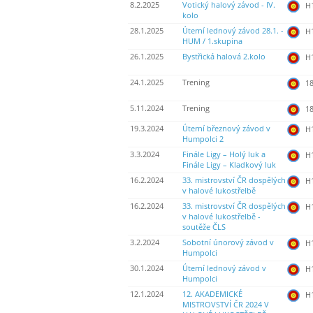
8.2.2025
Votický halový závod - IV.
H
kolo
28.1.2025
Úterní lednový závod 28.1. -
H
HUM / 1.skupina
26.1.2025
Bystřická halová 2.kolo
H
24.1.2025
Trening
18
5.11.2024
Trening
18
19.3.2024
Úterní březnový závod v
H
Humpolci 2
3.3.2024
Finále Ligy – Holý luk a
H
Finále Ligy – Kladkový luk
16.2.2024
33. mistrovství ČR dospělých
H
v halové lukostřelbě
16.2.2024
33. mistrovství ČR dospělých
H
v halové lukostřelbě -
soutěže ČLS
3.2.2024
Sobotní únorový závod v
H
Humpolci
30.1.2024
Úterní lednový závod v
H
Humpolci
12.1.2024
12. AKADEMICKÉ
H
MISTROVSTVÍ ČR 2024 V