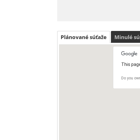
Plánované súťaže
Minulé sú
This page
Do you own