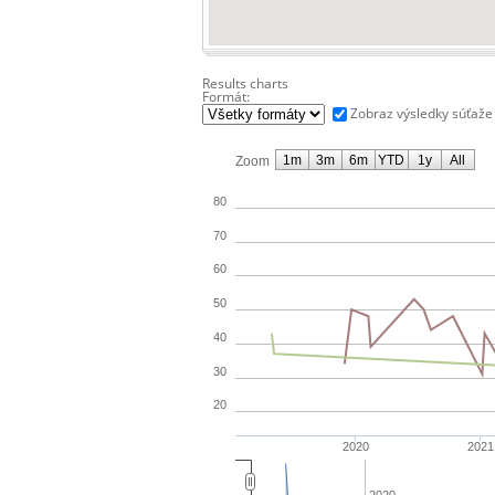
Results charts
Formát:
Zobraz výsledky súťaže
1m
3m
6m
YTD
1y
All
Zoom
80
70
60
50
40
30
20
2020
2021