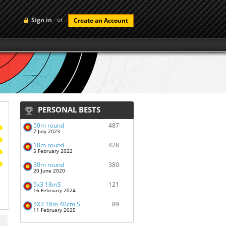
or
Sign in
Create an Account
PERSONAL BESTS
50m round
487
7 July 2023
18m round
428
5 February 2022
30m round
380
20 June 2020
5x3 18mS
121
16 February 2024
5X3 18m 40cm S
89
11 February 2025