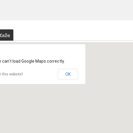
ťaže
 can't load Google Maps correctly.
OK
 this website?