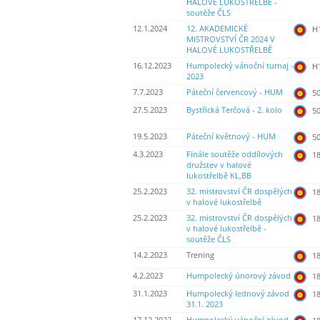
HALOVÉ LUKOSTŘELBĚ -
soutěže ČLS
12.1.2024
12. AKADEMICKÉ
H
MISTROVSTVÍ ČR 2024 V
HALOVÉ LUKOSTŘELBĚ
16.12.2023
Humpolecký vánoční turnaj -
H
2023
7.7.2023
Páteční červencový - HUM
50
27.5.2023
Bystřická Terčová - 2. kolo
50
19.5.2023
Páteční květnový - HUM
50
4.3.2023
Finále soutěže oddílových
18
družstev v halové
lukostřelbě KL,BB
25.2.2023
32. mistrovství ČR dospělých
18
v halové lukostřelbě
25.2.2023
32. mistrovství ČR dospělých
18
v halové lukostřelbě -
soutěže ČLS
14.2.2023
Trening
18
4.2.2023
Humpolecký únorový závod
18
31.1.2023
Humpolecký lednový závod
18
31.1. 2023