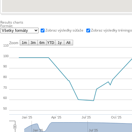
Results charts
Formát:
Zobraz výsledky súťaže
Zobraz výsledky tréning
1m
3m
6m
YTD
1y
All
Zoom
110
100
90
80
70
60
50
Jan '25
Apr '25
Jul '25
Oct '25
Jan '25
Jul '25