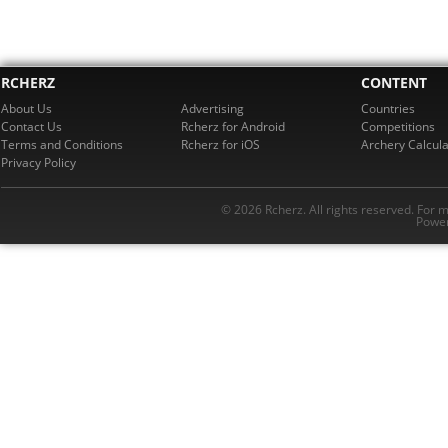
RCHERZ
CONTENT
About Us
Advertising
Countries
Contact Us
Rcherz for Android
Competitions
Terms and Conditions
Rcherz for iOS
Archery Calcula
Privacy Policy
© 2026 Rcherz. All rights reserved. For 
Power