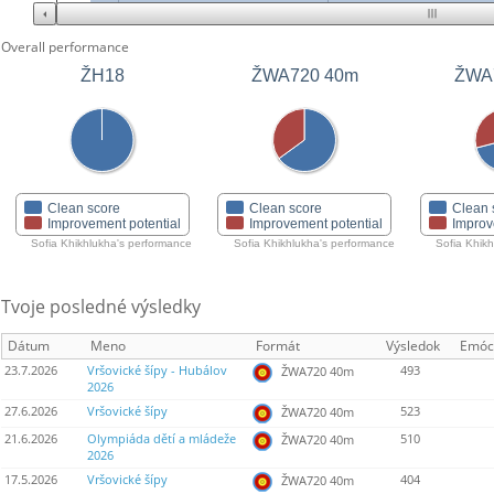
Overall performance
ŽH18
ŽWA720 40m
ŽWA
Clean score
Clean score
Clean 
Improvement potential
Improvement potential
Improv
Sofia Khikhlukha's performance
Sofia Khikhlukha's performance
Sofia Khik
Tvoje posledné výsledky
Dátum
Meno
Formát
Výsledok
Emóc
23.7.2026
Vršovické šípy - Hubálov
493
ŽWA720 40m
2026
27.6.2026
Vršovické šípy
523
ŽWA720 40m
21.6.2026
Olympiáda dětí a mládeže
510
ŽWA720 40m
2026
17.5.2026
Vršovické šípy
404
ŽWA720 40m