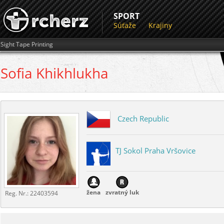
SPORT
Súťaže
Krajiny
Sight Tape Printing
Sofia
Khikhlukha
Czech Republic
TJ Sokol Praha Vršovice
žena
zvratný luk
Reg. Nr.:
22403594