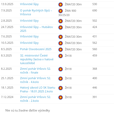
13.9.2025
Vršovické šípy
530
ŽWA720 30m
7.9.2025
O pohár Rychlých šípů –
690
ŽWA 900
Vršovice
30/25/20
2.8.2025
Vršovické šípy
502
ŽWA720 30m
24.7.2025
Vršovické šípy – Hubálov
424
ŽWA720 30m
2025
7.6.2025
Vršovické šípy
431
ŽWA720 30m
10.5.2025
Vršovické šípy
562
ŽWA720 30m
8.5.2025
Pohár Osvobození 2025
560
ŽWA720 30m
8.3.2025
32. mistrovství České
459
ŽH18
republiky žactva v halové
lukostřelbě
8.2.2025
Zimní pohár Vršovic 52.
368
ŽH18
ročník - finale
25.1.2025
Zimní pohár Vršovic 52.
400
ŽH18
ročník - 4.kolo
18.1.2025
Halový závod LO SK Startu
446
ŽH18
Praha - 18.01.2025 2.kolo
7.12.2024
Zimní pohár Vršovic 52.
391
ŽH18
ročník - 2.kolo
Nie sú tu žiadne ďalšie výsledky