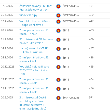
12.5.2026
Žákovské závody SK Start
491
ŽWA720 40m
Praha Střelecký ostrov
25.4.2026
Vršovické šípy
462
ŽWA720 40m
12.4.2026
Vodolská terčová 2026 -
442
ŽWA720 40m
1.odpolední závod
28.2.2026
Zimní pohár Vršovic 53.
453
ŽH18
ročník - finale
21.2.2026
33. mistrovství ČR žactva v
460
ŽH18
halové lukostřelbě
14.2.2026
Halový závod LK CERE
447
ŽH18
10.kolo 1. skupina
24.1.2026
Zimní pohár Vršovic 53.
418
ŽH18
ročník - 4.kolo
20.12.2025
Vodolská halová II.kolo
465
ŽH18
2025-2026 - Ranní závod
18m
13.12.2025
Zimní pohár Vršovic 53.
404
ŽH18
ročník - 2.kolo
22.11.2025
Zimní pohár Vršovic 53.
446
ŽH18
ročník - 1.kolo
20.9.2025
34. mistrovství České
571
ŽWA720 30m
republiky v terčové
lukostřelbě žactva +
eliminace jednotlivců