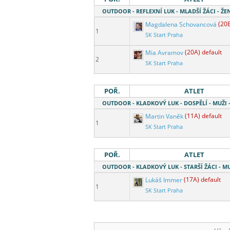
OUTDOOR - REFLEXNÍ LUK - MLADŠÍ ŽÁCI - ŽEN
Magdalena Schovancová
(20B
1
SK Start Praha
Mia Avramov
(20A) default
2
SK Start Praha
POŘ.
ATLET
OUTDOOR - KLADKOVÝ LUK - DOSPĚLÍ - MUŽI
Martin Vaněk
(11A) default
1
SK Start Praha
POŘ.
ATLET
OUTDOOR - KLADKOVÝ LUK - STARŠÍ ŽÁCI - MUŽ
Lukáš Immer
(17A) default
1
SK Start Praha