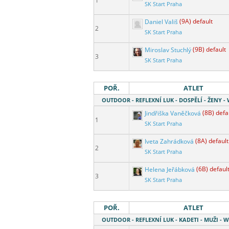
1
SK Start Praha
Daniel Vališ
(9A) default
2
SK Start Praha
Miroslav Stuchlý
(9B) default
3
SK Start Praha
POŘ.
ATLET
OUTDOOR - REFLEXNÍ LUK - DOSPĚLÍ - ŽENY 
Jindřiška Vaněčková
(8B) defa
1
SK Start Praha
Iveta Zahrádková
(8A) default
2
SK Start Praha
Helena Jeřábková
(6B) defaul
3
SK Start Praha
POŘ.
ATLET
OUTDOOR - REFLEXNÍ LUK - KADETI - MUŽI -