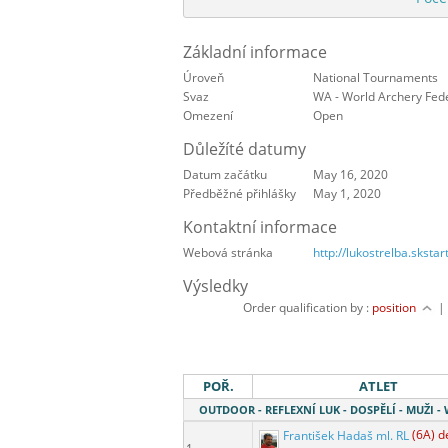
Základní informace
Úroveň
National Tournaments
Svaz
WA - World Archery Fed
Omezení
Open
Důležíté datumy
Datum začátku
May 16, 2020
Předběžné přihlášky
May 1, 2020
Kontaktní informace
Webová stránka
http://lukostrelba.sksta
Výsledky
Order qualification by :
position
POŘ.
ATLET
OUTDOOR - REFLEXNÍ LUK - DOSPĚLÍ - MUŽI 
František Hadaš ml. RL
(6A) d