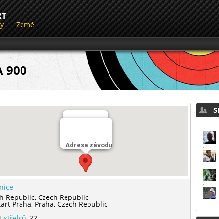
RT
dy
Země
A 900
SP
Střelnice
Adresa závodu
SK Start Praha
lnice
h Republic,
Czech Republic
tart Praha,
Praha,
Czech Republic
t střelců
22