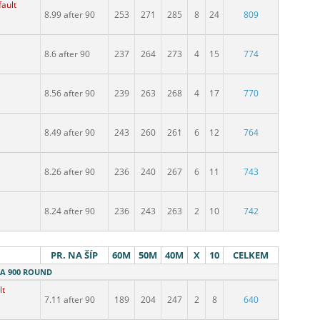
fault
8.99 after 90
253
271
285
8
24
809
8.6 after 90
237
264
273
4
15
774
8.56 after 90
239
263
268
4
17
770
8.49 after 90
243
260
261
6
12
764
8.26 after 90
236
240
267
6
11
743
8.24 after 90
236
243
263
2
10
742
PR. NA ŠÍP
60M
50M
40M
X
10
CELKEM
 WA 900 ROUND
lt
7.11 after 90
189
204
247
2
8
640