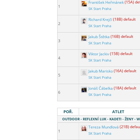
František Heřmánek
(15A) de
1
SK Start Praha
Richard Krejčí
(18B) default
2
SK Start Praha
Jakub Štětka
(16B) default
3
SK Start Praha
Viktor Jackiv
(15B) default
4
SK Start Praha
Jakub Marisko
(16A) default
5
SK Start Praha
Jonáš Čábelka
(18A) default
6
SK Start Praha
POŘ.
ATLET
OUTDOOR - REFLEXNÍ LUK - KADETI - ŽENY -
Tereza Mundlová
(21B) defau
1
SK Start Praha