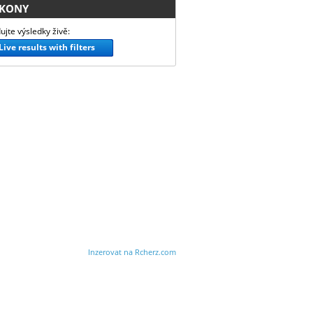
KONY
ujte výsledky živě:
Live results with filters
Inzerovat na Rcherz.com