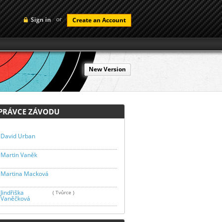
or
Sign in
Create an Account
New Version
RÁVCE ZÁVODU
David Urban
Martin Vaněk
Martina Macková
Jindřiška
( Tvůrce )
Vaněčková