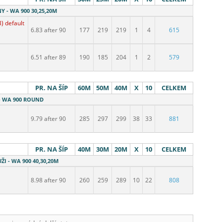
Y - WA 900 30,25,20M
) default
6.83 after 90
177
219
219
1
4
615
6.51 after 89
190
185
204
1
2
579
PR. NA ŠÍP
60M
50M
40M
X
10
CELKEM
 - WA 900 ROUND
9.79 after 90
285
297
299
38
33
881
PR. NA ŠÍP
40M
30M
20M
X
10
CELKEM
I - WA 900 40,30,20M
8.98 after 90
260
259
289
10
22
808