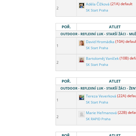
Adéla Čížková
(21A) default
2
SK Start Praha
POŘ.
ATLET
OUTDOOR - REFLEXNÍ LUK - STARŠÍ ŽÁCI - MUŽI
David Hromádka
(10A) defaul
1
SK Start Praha
Bartoloměj Vaníček
(10B) def
2
SK Start Praha
POŘ.
ATLET
OUTDOOR - REFLEXNÍ LUK - STARŠÍ ŽÁCI - ŽENY
Tereza Veverková
(22A) defau
1
SK Start Praha
Marie Heřmanová
(22B) defa
2
SK RAPID Praha
POŘ.
ATLET