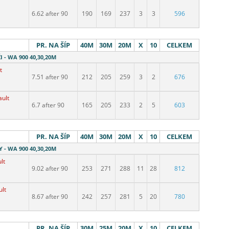
6.62 after 90
190
169
237
3
3
596
PR. NA ŠÍP
40M
30M
20M
X
10
CELKEM
 - WA 900 40,30,20M
t
7.51 after 90
212
205
259
3
2
676
ault
6.7 after 90
165
205
233
2
5
603
PR. NA ŠÍP
40M
30M
20M
X
10
CELKEM
 - WA 900 40,30,20M
lt
9.02 after 90
253
271
288
11
28
812
ult
8.67 after 90
242
257
281
5
20
780
PR. NA ŠÍP
30M
25M
20M
X
10
CELKEM