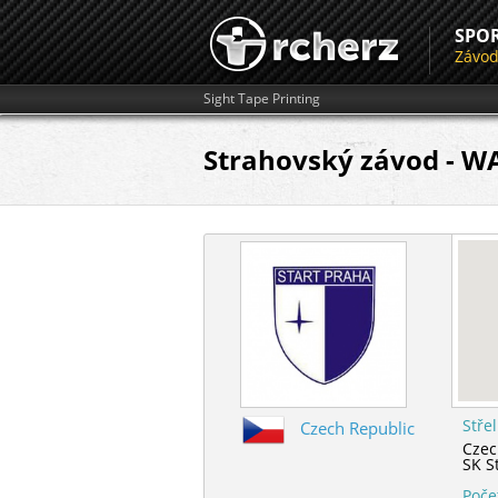
SPO
Závo
Sight Tape Printing
Strahovský závod - W
Stře
Czech Republic
Czec
SK S
Poče