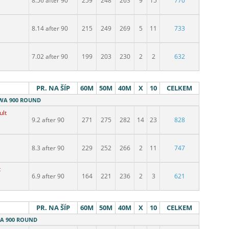
8.56 after 90
259
248
263
9
15
770
8.14 after 90
215
249
269
5
11
733
7.02 after 90
199
203
230
2
2
632
PR. NA ŠÍP
60M
50M
40M
X
10
CELKEM
- WA 900 ROUND
ult
9.2 after 90
271
275
282
14
23
828
8.3 after 90
229
252
266
2
11
747
t
6.9 after 90
164
221
236
2
3
621
PR. NA ŠÍP
60M
50M
40M
X
10
CELKEM
 WA 900 ROUND