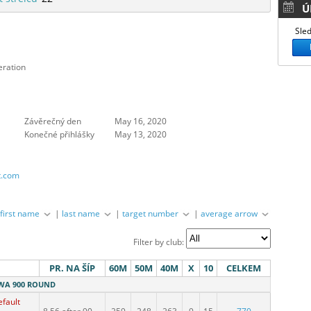
Ú
Sled
eration
Závěrečný den
May 16, 2020
Konečné přihlášky
May 13, 2020
rt.com
|
first name
|
last name
|
target number
|
average arrow
Filter by club:
PR. NA ŠÍP
60M
50M
40M
X
10
CELKEM
- WA 900 ROUND
efault