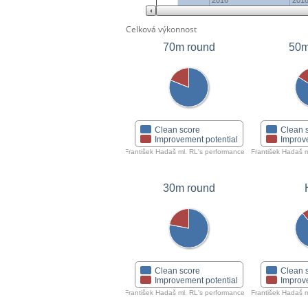
2016
201
Celková výkonnost
70m round
50m
Clean score
Clean 
Improvement potential
Improv
František Hadaš ml. RL's performance
František Hadaš 
30m round
Clean score
Clean 
Improvement potential
Improv
František Hadaš ml. RL's performance
František Hadaš 