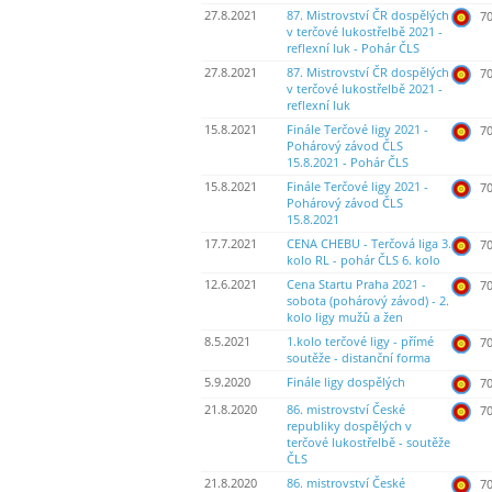
27.8.2021
87. Mistrovství ČR dospělých
70
v terčové lukostřelbě 2021 -
reflexní luk - Pohár ČLS
27.8.2021
87. Mistrovství ČR dospělých
70
v terčové lukostřelbě 2021 -
reflexní luk
15.8.2021
Finále Terčové ligy 2021 -
70
Pohárový závod ČLS
15.8.2021 - Pohár ČLS
15.8.2021
Finále Terčové ligy 2021 -
70
Pohárový závod ČLS
15.8.2021
17.7.2021
CENA CHEBU - Terčová liga 3.
70
kolo RL - pohár ČLS 6. kolo
12.6.2021
Cena Startu Praha 2021 -
70
sobota (pohárový závod) - 2.
kolo ligy mužů a žen
8.5.2021
1.kolo terčové ligy - přímé
70
soutěže - distanční forma
5.9.2020
Finále ligy dospělých
70
21.8.2020
86. mistrovství České
70
republiky dospělých v
terčové lukostřelbě - soutěže
ČLS
21.8.2020
86. mistrovství České
70