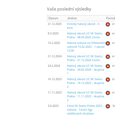
Vaše poslední výsledky
Datum
Jméno
Formá
21.12.2025
Votický halový závod - II.
H
kolo
8.3.2025
Halový závod LO SK Startu
H
Praha - 08.03.2025 3.kolo
15.2.2025
Halová sobota na Střeleckém
H
ostrově 15.02.2025 - 1.závod
12:00
21.12.2024
Halový závod LO SK Startu
H
Praha - 21.12.2024 2.kolo
24.2.2024
Halový závod LO SK Startu
H
Praha - 24.02.2024 - skupina
1
16.12.2023
Halový závod LO SK Startu
H
Praha - 16.12.2023 - skupina
2
11.11.2023
Halový závod LO SK Startu
H
Praha - 11.11.2023 - skupina
2
3.6.2023
Cena SK Startu Praha 2023 -
70
sobota - 3.kolo ligy
oddílových družstev