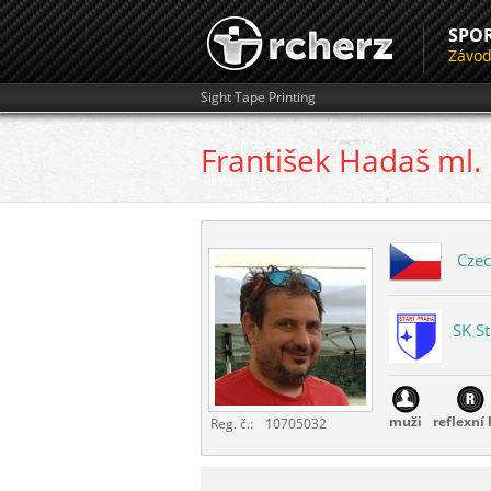
SPO
Závo
Sight Tape Printing
František
Hadaš ml.
Czec
SK St
muži
reflexní 
Reg. č.:
10705032