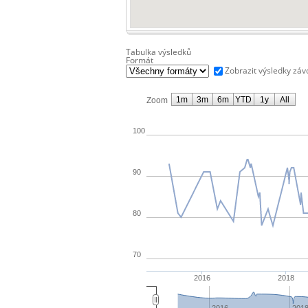
Tabulka výsledků
Formát
Zobrazit výsledky zá
1m
3m
6m
YTD
1y
All
Zoom
100
90
80
70
2016
2018