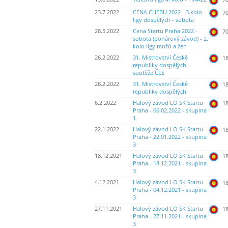
23.7.2022
CENA CHEBU 2022 - 3.kolo
70
ligy dospělých - sobota
28.5.2022
Cena Startu Praha 2022 -
70
sobota (pohárový závod) - 2.
kolo ligy mužů a žen
26.2.2022
31. Mistrovství České
18
republiky dospělých -
soutěže ČLS
26.2.2022
31. Mistrovství České
18
republiky dospělých
6.2.2022
Halový závod LO SK Startu
18
Praha - 06.02.2022 - skupina
1
22.1.2022
Halový závod LO SK Startu
18
Praha - 22.01.2022 - skupina
3
18.12.2021
Halový závod LO SK Startu
18
Praha - 18.12.2021 - skupina
3
4.12.2021
Halový závod LO SK Startu
18
Praha - 04.12.2021 - skupina
3
27.11.2021
Halový závod LO SK Startu
18
Praha - 27.11.2021 - skupina
3