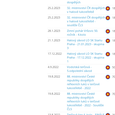
dospělých
25.2.2023
32. mistrovství ČR dospělých
18
v halové lukostřelbě
25.2.2023
32. mistrovství ČR dospělých
18
v halové lukostřelbě -
soutěže ČLS
28.1.2023
Zimní pohár Vršovic 50.
18
ročník - 4.kolo
21.1.2023
Halový závod LO SK Startu
18
Praha - 21.01.2023 - skupina
3
17.12.2022
Halový závod LO SK Startu
18
Praha - 17.12.2022 - skupina
1
4.9.2022
Vodolská terčová -
50
5.odpolední závod
19.8.2022
88. mistrovství České
70
republiky dospělých
reflexních luků v terčové
lukostřelbě - 2022
19.8.2022
88. mistrovství České
70
republiky dospělých
reflexních luků v terčové
lukostřelbě - 2022 - Soutěže
ČLS
13.8.2022
Terčová liga 4. kolo - FINÁLE
70