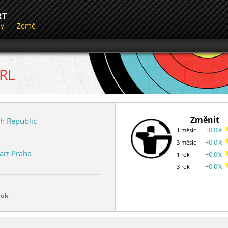
RT
dy
Země
 RL
Změnit
h Republic
+0.0%
1 měsíc
+0.0%
3 měsíc
art Praha
+0.0%
1 rok
+0.0%
3 rok
luk