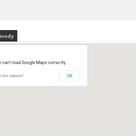
ávody
 can't load Google Maps correctly.
OK
 this website?