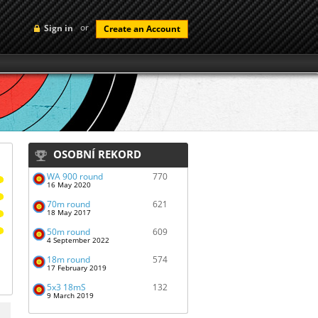
or
Sign in
Create an Account
OSOBNÍ REKORD
WA 900 round
770
16 May 2020
70m round
621
18 May 2017
50m round
609
4 September 2022
18m round
574
17 February 2019
5x3 18mS
132
9 March 2019