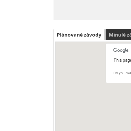
Plánované závody
Minulé z
This page
Do you own