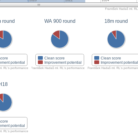
8
2020
2022
2024
František Hadaš ml. RL'
 round
WA 900 round
18m round
score
Clean score
Clean score
ement potential
Improvement potential
Improvement potentia
ml. RL's performance
František Hadaš ml. RL's performance
František Hadaš ml. RL's performa
H18
score
ement potential
ml. RL's performance