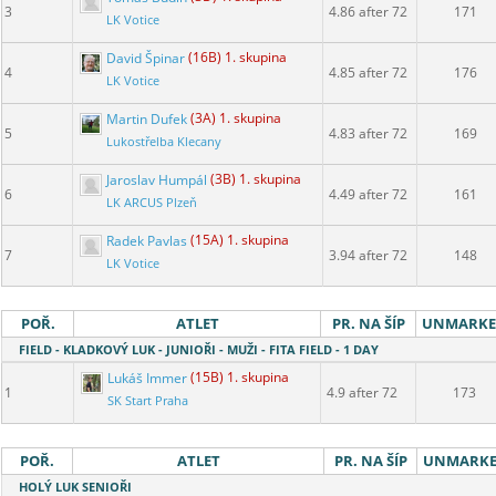
3
4.86 after 72
171
LK Votice
David Špinar
(16B) 1. skupina
4
4.85 after 72
176
LK Votice
Martin Dufek
(3A) 1. skupina
5
4.83 after 72
169
Lukostřelba Klecany
Jaroslav Humpál
(3B) 1. skupina
6
4.49 after 72
161
LK ARCUS Plzeň
Radek Pavlas
(15A) 1. skupina
7
3.94 after 72
148
LK Votice
POŘ.
ATLET
PR. NA ŠÍP
UNMARK
FIELD - KLADKOVÝ LUK - JUNIOŘI - MUŽI - FITA FIELD - 1 DAY
Lukáš Immer
(15B) 1. skupina
1
4.9 after 72
173
SK Start Praha
POŘ.
ATLET
PR. NA ŠÍP
UNMARK
HOLÝ LUK SENIOŘI