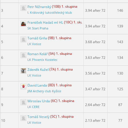
Petr Nižnanský
(10B) 1. skupina
3
3.94 after 72
146
I. Královský lukostřelecký klub
František Hadaš ml HL
(10C) 1. skupina
4
3.94 after 72
139
SK Start Praha
Tomáš Grňa
(9B) 1. skupina
5
3.68 after 72
143
LK Votice
Roman Kolář
(9A) 1. skupina
6
3.63 after 72
134
LK Phoenix Kostelec
Zdeněk Kužel
(7A) 1. skupina
7
3.56 after 72
130
LK Votice
David Landa
(8D) 1. skupina
8
3.47 after 72
125
JIM Archery club Kyšice
Miroslav Urda
(6C) 1. skupina
9
2.64 after 72
87
LK CERE
Tomáš Veselý
(5C) 1. skupina
10
2.13 after 72
77
LK Votice