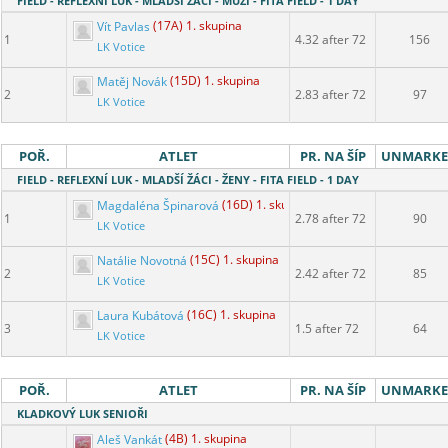
FIELD - REFLEXNÍ LUK - MLADŠÍ ŽÁCI - MUŽI - FITA FIELD - 1 DAY
Vít Pavlas
(17A) 1. skupina
1
4.32 after 72
156
LK Votice
Matěj Novák
(15D) 1. skupina
2
2.83 after 72
97
LK Votice
POŘ.
ATLET
PR. NA ŠÍP
UNMARK
FIELD - REFLEXNÍ LUK - MLADŠÍ ŽÁCI - ŽENY - FITA FIELD - 1 DAY
Magdaléna Špinarová
(16D) 1. skupina
1
2.78 after 72
90
LK Votice
Natálie Novotná
(15C) 1. skupina
2
2.42 after 72
85
LK Votice
Laura Kubátová
(16C) 1. skupina
3
1.5 after 72
64
LK Votice
POŘ.
ATLET
PR. NA ŠÍP
UNMARK
KLADKOVÝ LUK SENIOŘI
Aleš Vankát
(4B) 1. skupina