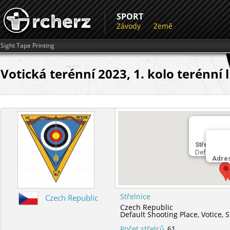
SPORT
Závody
Země
Sight Tape Printing
Votická terénní 2023, 1. kolo terénní l
Střelnice
Default Sho
Adre
Střelnice
Czech Republic
Czech Republic
Default Shooting Place,
Votice,
S
Počet střelců
61