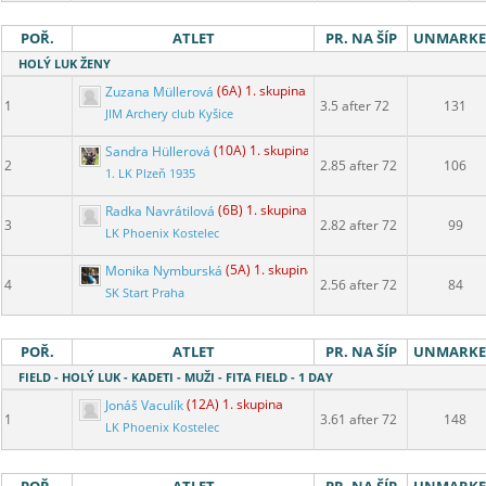
POŘ.
ATLET
PR. NA ŠÍP
UNMARK
HOLÝ LUK ŽENY
Zuzana Müllerová
(6A) 1. skupina
1
3.5 after 72
131
JIM Archery club Kyšice
Sandra Hüllerová
(10A) 1. skupina
2
2.85 after 72
106
1. LK Plzeň 1935
Radka Navrátilová
(6B) 1. skupina
3
2.82 after 72
99
LK Phoenix Kostelec
Monika Nymburská
(5A) 1. skupina
4
2.56 after 72
84
SK Start Praha
POŘ.
ATLET
PR. NA ŠÍP
UNMARK
FIELD - HOLÝ LUK - KADETI - MUŽI - FITA FIELD - 1 DAY
Jonáš Vaculík
(12A) 1. skupina
1
3.61 after 72
148
LK Phoenix Kostelec