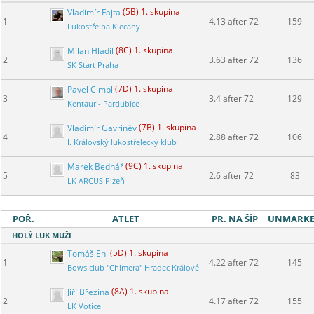
Vladimír Fajta
(5B) 1. skupina
1
4.13 after 72
159
Lukostřelba Klecany
Milan Hladil
(8C) 1. skupina
2
3.63 after 72
136
SK Start Praha
Pavel Cimpl
(7D) 1. skupina
3
3.4 after 72
129
Kentaur - Pardubice
Vladimír Gavriněv
(7B) 1. skupina
4
2.88 after 72
106
I. Královský lukostřelecký klub
Marek Bednář
(9C) 1. skupina
5
2.6 after 72
83
LK ARCUS Plzeň
POŘ.
ATLET
PR. NA ŠÍP
UNMARK
HOLÝ LUK MUŽI
Tomáš Ehl
(5D) 1. skupina
1
4.22 after 72
145
Bows club "Chimera" Hradec Králové
Jiří Březina
(8A) 1. skupina
2
4.17 after 72
155
LK Votice