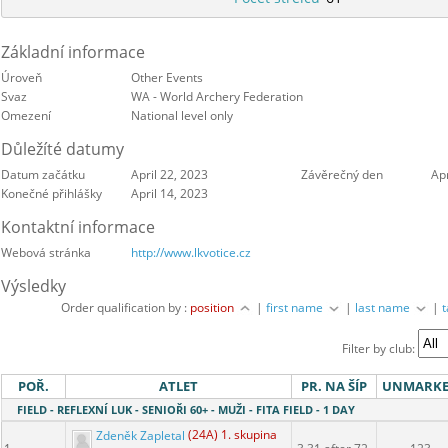
Základní informace
Úroveň
Other Events
Svaz
WA - World Archery Federation
Omezení
National level only
Důležíté datumy
Datum začátku
April 22, 2023
Závěrečný den
Apr
Konečné přihlášky
April 14, 2023
Kontaktní informace
Webová stránka
http://www.lkvotice.cz
Výsledky
Order qualification by :
position
|
first name
|
last name
|
Filter by club:
POŘ.
ATLET
PR. NA ŠÍP
UNMARK
FIELD - REFLEXNÍ LUK - SENIOŘI 60+ - MUŽI - FITA FIELD - 1 DAY
Zdeněk Zapletal
(24A) 1. skupina