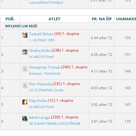
1
3.31 after 72
123
Lukostřelba Prostějov
POŘ.
ATLET
PR. NA ŠÍP
UNMARK
REFLEXNÍ LUK MUŽI
Tadeáš Kalvas
(2A) 1. skupina
1
4.44 after 72
155
1. LK Plzeň 1935
Ondřej Kníže
(23B) 1. skupina
2
4.26 after 72
151
LK ARCUS Plzeň
Volodymyr Trehub
(24D) 1. skupina
3
4.11 after 72
144
Kentaur - Pardubice
Petr Polanský
(23C) 1. skupina
4
4.03 after 72
143
LO TJ SPARTAK Chrást
Filip Hoška
(1C) 1. skupina
5
3.92 after 72
147
LK ARCUS Plzeň
Jakub Laciga
(23D) 1. skupina
6
3.81 after 72
135
SK SLAVIA PRAHA LUKOSTŘELBA