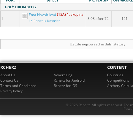
POŘ.
ATLET
PR. NA ŠÍP
UNMARK
HOLÝ LUK KADETKY
Ema Navrátilová
(13A) 1. skupina
1
3.08 after 72
121
LK Phoenix Kostelec
Už zde nejsou zádné další statusy
RCHERZ
CONTENT
About Us
Advertising
Countries
Contact Us
Rcherz for Android
Competitions
Terms and Conditions
Rcherz for iOS
Archery Calcula
Privacy Policy
© 2026 Rcherz. All rights reserved. For 
Power