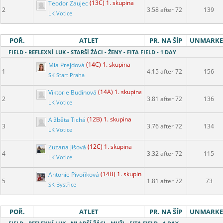
Teodor Zaujec
(13C) 1. skupina
2
3.58 after 72
139
LK Votice
POŘ.
ATLET
PR. NA ŠÍP
UNMARK
FIELD - REFLEXNÍ LUK - STARŠÍ ŽÁCI - ŽENY - FITA FIELD - 1 DAY
Mia Prejdová
(14C) 1. skupina
1
4.15 after 72
156
SK Start Praha
Viktorie Budínová
(14A) 1. skupina
2
3.81 after 72
136
LK Votice
Alžběta Tichá
(12B) 1. skupina
3
3.76 after 72
134
LK Votice
Zuzana Jíšová
(12C) 1. skupina
4
3.32 after 72
115
LK Votice
Antonie Pivoňková
(14B) 1. skupina
5
1.81 after 72
73
SK Bystřice
POŘ.
ATLET
PR. NA ŠÍP
UNMARK