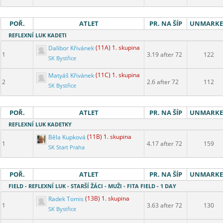
POŘ.
ATLET
PR. NA ŠÍP
UNMARK
REFLEXNÍ LUK KADETI
Dalibor Křivánek
(11A) 1. skupina
1
3.19 after 72
122
SK Bystřice
Matyáš Křivánek
(11C) 1. skupina
2
2.6 after 72
112
SK Bystřice
POŘ.
ATLET
PR. NA ŠÍP
UNMARK
REFLEXNÍ LUK KADETKY
Běla Kupková
(11B) 1. skupina
1
4.17 after 72
159
SK Start Praha
POŘ.
ATLET
PR. NA ŠÍP
UNMARK
FIELD - REFLEXNÍ LUK - STARŠÍ ŽÁCI - MUŽI - FITA FIELD - 1 DAY
Radek Tomis
(13B) 1. skupina
1
3.63 after 72
130
SK Bystřice