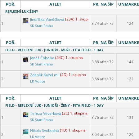
POŘ.
ATLET
PR. NA ŠÍP
UNMARK
REFLEXNÍ LUK ŽENY
Jindřiška Vaněčková
(23A) 1. skupina
1
3.74 after 72
124
SK Start Praha
POŘ.
ATLET
PR. NA ŠÍP
UNMARK
FIELD - REFLEXNÍ LUK - JUNIOŘI - MUŽI - FITA FIELD - 1 DAY
Jonáš Čábelka
(24C) 1. skupina
1
3.88 after 72
141
SK Start Praha
Zdeněk Kužel ml.
(2D) 1. skupina
2
3.56 after 72
122
LK Votice
POŘ.
ATLET
PR. NA ŠÍP
UNMARK
FIELD - REFLEXNÍ LUK - JUNIOŘI - ŽENY - FITA FIELD - 1 DAY
Tereza Veverková
(2C) 1. skupina
1
3.76 after 72
131
SK Start Praha
Nikola Svobodná
(1D) 1. skupina
2
3.54 after 72
129
LK Votice