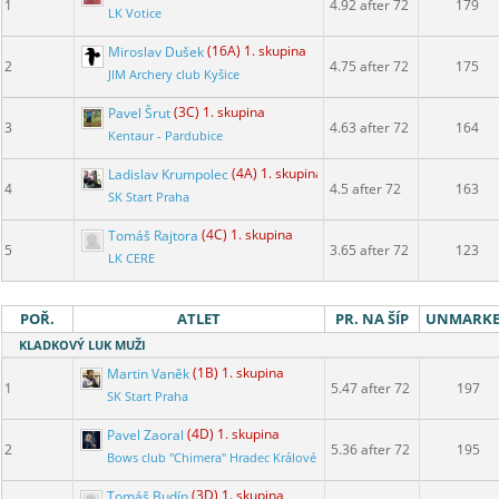
1
4.92 after 72
179
LK Votice
Miroslav Dušek
(16A) 1. skupina
2
4.75 after 72
175
JIM Archery club Kyšice
Pavel Šrut
(3C) 1. skupina
3
4.63 after 72
164
Kentaur - Pardubice
Ladislav Krumpolec
(4A) 1. skupina
4
4.5 after 72
163
SK Start Praha
Tomáš Rajtora
(4C) 1. skupina
5
3.65 after 72
123
LK CERE
POŘ.
ATLET
PR. NA ŠÍP
UNMARK
KLADKOVÝ LUK MUŽI
Martin Vaněk
(1B) 1. skupina
1
5.47 after 72
197
SK Start Praha
Pavel Zaoral
(4D) 1. skupina
2
5.36 after 72
195
Bows club "Chimera" Hradec Králové
Tomáš Budín
(3D) 1. skupina