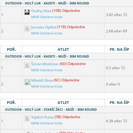
OUTDOOR - HOLÝ LUK - KADETI - MUŽI - 50M ROUND
Ondřej Vítek
(10B) Odpoledne
1
3.82 after 72
MKM Odolena Voda
Jaroslav Oplíštil
(11B) Odpoledne
2
2.68 after 69
MKM Odolena Voda
POŘ.
ATLET
PR. NA ŠÍP
OUTDOOR - HOLÝ LUK - KADETI - MUŽI - 30M ROUND
Šimon Mödritzer
(6D) Odpoledne
1
0.5 after 72
MKM Odolena Voda
Mikuláš Rosa
(6C) Odpoledne
2
0 after 0
MKM Odolena Voda
POŘ.
ATLET
PR. NA ŠÍP
OUTDOOR - HOLÝ LUK - STARŠÍ ŽÁCI - MUŽI - 30M ROUND
Vojtěch Putna
(5B) Odpoledne
1
6.38 after 72
MKM Odolena Voda