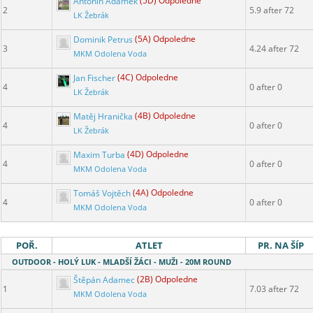
Antonín Adámek
(5D) Odpoledne
2
5.9 after 72
LK Žebrák
Dominik Petrus
(5A) Odpoledne
3
4.24 after 72
MKM Odolena Voda
Jan Fischer
(4C) Odpoledne
4
0 after 0
LK Žebrák
Matěj Hranička
(4B) Odpoledne
4
0 after 0
LK Žebrák
Maxim Turba
(4D) Odpoledne
4
0 after 0
MKM Odolena Voda
Tomáš Vojtěch
(4A) Odpoledne
4
0 after 0
MKM Odolena Voda
POŘ.
ATLET
PR. NA ŠÍP
OUTDOOR - HOLÝ LUK - MLADŠÍ ŽÁCI - MUŽI - 20M ROUND
Štěpán Adamec
(2B) Odpoledne
1
7.03 after 72
MKM Odolena Voda