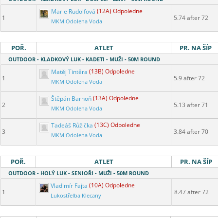
Marie Rudolfová
(12A) Odpoledne
1
5.74 after 72
MKM Odolena Voda
POŘ.
ATLET
PR. NA ŠÍP
OUTDOOR - KLADKOVÝ LUK - KADETI - MUŽI - 50M ROUND
Matěj Tintěra
(13B) Odpoledne
1
5.9 after 72
MKM Odolena Voda
Štěpán Barhoň
(13A) Odpoledne
2
5.13 after 71
MKM Odolena Voda
Tadeáš Růžička
(13C) Odpoledne
3
3.84 after 70
MKM Odolena Voda
POŘ.
ATLET
PR. NA ŠÍP
OUTDOOR - HOLÝ LUK - SENIOŘI - MUŽI - 50M ROUND
Vladimír Fajta
(10A) Odpoledne
1
8.47 after 72
Lukostřelba Klecany