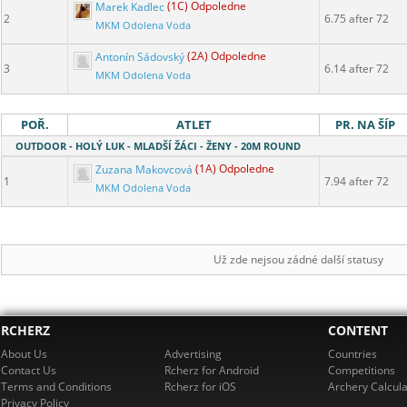
Marek Kadlec
(1C) Odpoledne
2
6.75 after 72
MKM Odolena Voda
Antonín Sádovský
(2A) Odpoledne
3
6.14 after 72
MKM Odolena Voda
POŘ.
ATLET
PR. NA ŠÍP
OUTDOOR - HOLÝ LUK - MLADŠÍ ŽÁCI - ŽENY - 20M ROUND
Zuzana Makovcová
(1A) Odpoledne
1
7.94 after 72
MKM Odolena Voda
Už zde nejsou zádné další statusy
RCHERZ
CONTENT
About Us
Advertising
Countries
Contact Us
Rcherz for Android
Competitions
Terms and Conditions
Rcherz for iOS
Archery Calcula
Privacy Policy