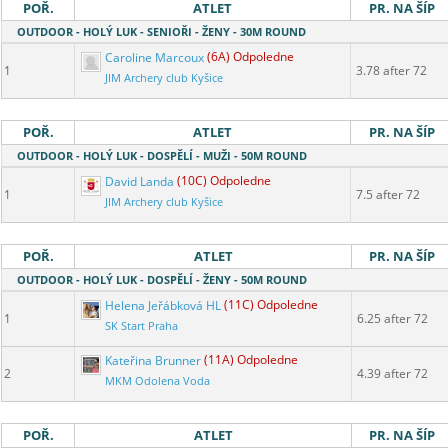
POŘ.
ATLET
PR. NA ŠÍP
OUTDOOR - HOLÝ LUK - SENIOŘI - ŽENY - 30M ROUND
Caroline Marcoux
(6A) Odpoledne
1
3.78 after 72
JIM Archery club Kyšice
POŘ.
ATLET
PR. NA ŠÍP
OUTDOOR - HOLÝ LUK - DOSPĚLÍ - MUŽI - 50M ROUND
David Landa
(10C) Odpoledne
1
7.5 after 72
JIM Archery club Kyšice
POŘ.
ATLET
PR. NA ŠÍP
OUTDOOR - HOLÝ LUK - DOSPĚLÍ - ŽENY - 50M ROUND
Helena Jeřábková HL
(11C) Odpoledne
1
6.25 after 72
SK Start Praha
Kateřina Brunner
(11A) Odpoledne
2
4.39 after 72
MKM Odolena Voda
POŘ.
ATLET
PR. NA ŠÍP