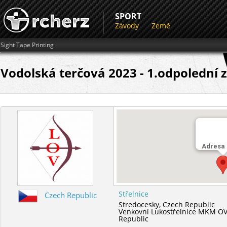
SPORT
Závody
Země
Sight Tape Printing
Vodolská terčová 2023 - 1.odpolední 
Adresa
Střelnice
Czech Republic
Stredocesky,
Czech Republic
Venkovní Lukostřelnice MKM O
Republic