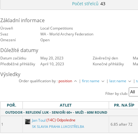
Počet střelců
43
Základní informace
Úroveň
Local Competitions
Svaz
WA - World Archery Federation
Omezení
Open
Důležíté datumy
Datum začátku
May 20, 2023
Závěrečný den
Ma
Předběžné přihlášky
April 10, 2023
Konečné přihlášky
Ma
Výsledky
Order qualification by :
position
|
first name
|
last name
|
Filter by club:
POŘ.
ATLET
PR. NA ŠÍP
OUTDOOR - REFLEXNÍ LUK - SENIOŘI 60+ - MUŽI - 60M ROUND
Jan Toul
(14C) Odpoledne
1
6.85 after 72
SK SLAVIA PRAHA LUKOSTŘELBA