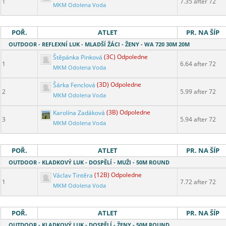
1
7.35 after 72
MKM Odolena Voda
POŘ.
ATLET
PR. NA ŠÍP
OUTDOOR - REFLEXNÍ LUK - MLADŠÍ ŽÁCI - ŽENY - WA 720 30M 20M
Štěpánka Pinková
(3C) Odpoledne
1
6.64 after 72
MKM Odolena Voda
Šárka Fenclová
(3D) Odpoledne
2
5.99 after 72
MKM Odolena Voda
Karolína Zadáková
(3B) Odpoledne
3
5.94 after 72
MKM Odolena Voda
POŘ.
ATLET
PR. NA ŠÍP
OUTDOOR - KLADKOVÝ LUK - DOSPĚLÍ - MUŽI - 50M ROUND
Václav Tintěra
(12B) Odpoledne
1
7.72 after 72
MKM Odolena Voda
POŘ.
ATLET
PR. NA ŠÍP
OUTDOOR - KLADKOVÝ LUK - DOSPĚLÍ - ŽENY - 50M ROUND