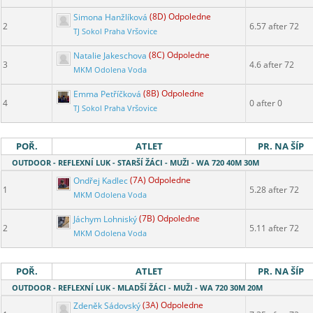
Simona Hanžlíková
(8D) Odpoledne
2
6.57 after 72
TJ Sokol Praha Vršovice
Natalie Jakeschova
(8C) Odpoledne
3
4.6 after 72
MKM Odolena Voda
Emma Petříčková
(8B) Odpoledne
4
0 after 0
TJ Sokol Praha Vršovice
POŘ.
ATLET
PR. NA ŠÍP
OUTDOOR - REFLEXNÍ LUK - STARŠÍ ŽÁCI - MUŽI - WA 720 40M 30M
Ondřej Kadlec
(7A) Odpoledne
1
5.28 after 72
MKM Odolena Voda
Jáchym Lohniský
(7B) Odpoledne
2
5.11 after 72
MKM Odolena Voda
POŘ.
ATLET
PR. NA ŠÍP
OUTDOOR - REFLEXNÍ LUK - MLADŠÍ ŽÁCI - MUŽI - WA 720 30M 20M
Zdeněk Sádovský
(3A) Odpoledne