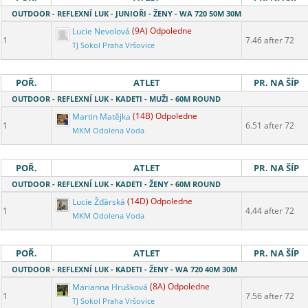
OUTDOOR - REFLEXNÍ LUK - JUNIOŘI - ŽENY - WA 720 50M 30M
Lucie Nevolová
(9A) Odpoledne
1
7.46 after 72
TJ Sokol Praha Vršovice
POŘ.
ATLET
PR. NA ŠÍP
OUTDOOR - REFLEXNÍ LUK - KADETI - MUŽI - 60M ROUND
Martin Matějka
(14B) Odpoledne
1
6.51 after 72
MKM Odolena Voda
POŘ.
ATLET
PR. NA ŠÍP
OUTDOOR - REFLEXNÍ LUK - KADETI - ŽENY - 60M ROUND
Lucie Žďárská
(14D) Odpoledne
1
4.44 after 72
MKM Odolena Voda
POŘ.
ATLET
PR. NA ŠÍP
OUTDOOR - REFLEXNÍ LUK - KADETI - ŽENY - WA 720 40M 30M
Marianna Hrušková
(8A) Odpoledne
1
7.56 after 72
TJ Sokol Praha Vršovice