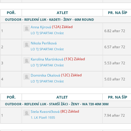
POŘ.
ATLET
PR. NA ŠÍP
OUTDOOR - REFLEXNÍ LUK - KADETI - ŽENY - 60M ROUND
Anna Kýrová
(12A) Základ
1
6.82 after 72
LO TJ SPARTAK Chrást
Nikola Perlíková
2
6.57 after 72
LO TJ SPARTAK Chrást
Karolína Martínková
(13C) Základ
3
5.53 after 72
LO TJ SPARTAK Chrást
Dominika Okalová
(12C) Základ
4
5.03 after 72
LO TJ SPARTAK Chrást
POŘ.
ATLET
PR. NA ŠÍP
OUTDOOR - REFLEXNÍ LUK - STARŠÍ ŽÁCI - ŽENY - WA 720 40M 30M
Stela Kvasničková
(8C) Základ
1
7.94 after 72
1. LK Plzeň 1935