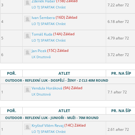
Zdeněk Haber
(15B) Základ
3
7.22 after 72
LO TJ SPARTAK Chrást
Ivan Šembera
(16D) Základ
4
6.18 after 72
LO TJ SPARTAK Chrást
Tomáš Kuda
(14A) Základ
5
4.79 after 72
LO TJ SPARTAK Chrást
Jan Picek
(15C) Základ
6
3.72 after 72
LK Druztová
POŘ.
ATLET
PR. NA ŠÍP
OUTDOOR - REFLEXNÍ LUK - DOSPĚLÍ - ŽENY - Z CLS 40M ROUND
Vendula Horáková
(9A) Základ
1
7.1 after 72
LK Druztová
POŘ.
ATLET
PR. NA ŠÍP
OUTDOOR - REFLEXNÍ LUK - JUNIOŘI - MUŽI - 70M ROUND
Kryštof Vilém Revaj
(14C) Základ
1
2.61 after 72
LO TJ SPARTAK Chrást