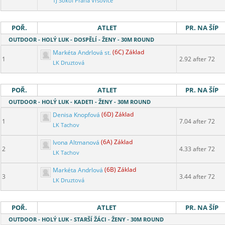
TJ Sokol Praha Vršovice
POŘ.
ATLET
PR. NA ŠÍP
OUTDOOR - HOLÝ LUK - DOSPĚLÍ - ŽENY - 30M ROUND
Markéta Andrlová st.
(6C) Základ
1
2.92 after 72
LK Druztová
POŘ.
ATLET
PR. NA ŠÍP
OUTDOOR - HOLÝ LUK - KADETI - ŽENY - 30M ROUND
Denisa Knopfová
(6D) Základ
1
7.04 after 72
LK Tachov
Ivona Altmanová
(6A) Základ
2
4.33 after 72
LK Tachov
Markéta Andrlová
(6B) Základ
3
3.44 after 72
LK Druztová
POŘ.
ATLET
PR. NA ŠÍP
OUTDOOR - HOLÝ LUK - STARŠÍ ŽÁCI - ŽENY - 30M ROUND