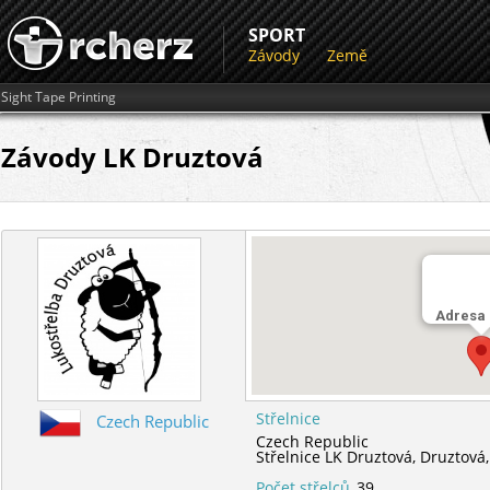
SPORT
Závody
Země
Sight Tape Printing
Závody LK Druztová
Adresa
Střelnice
Czech Republic
Czech Republic
Střelnice LK Druztová,
Druztová
Počet střelců
39