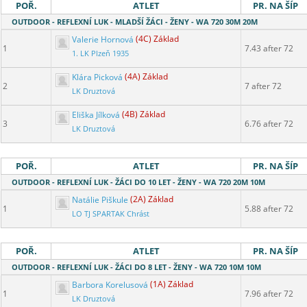
POŘ.
ATLET
PR. NA ŠÍP
OUTDOOR - REFLEXNÍ LUK - MLADŠÍ ŽÁCI - ŽENY - WA 720 30M 20M
Valerie Hornová
(4C) Základ
1
7.43 after 72
1. LK Plzeň 1935
Klára Picková
(4A) Základ
2
7 after 72
LK Druztová
Eliška Jílková
(4B) Základ
3
6.76 after 72
LK Druztová
POŘ.
ATLET
PR. NA ŠÍP
OUTDOOR - REFLEXNÍ LUK - ŽÁCI DO 10 LET - ŽENY - WA 720 20M 10M
Natálie Piškule
(2A) Základ
1
5.88 after 72
LO TJ SPARTAK Chrást
POŘ.
ATLET
PR. NA ŠÍP
OUTDOOR - REFLEXNÍ LUK - ŽÁCI DO 8 LET - ŽENY - WA 720 10M 10M
Barbora Korelusová
(1A) Základ
1
7.96 after 72
LK Druztová