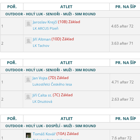
POŘ.
ATLET
PR. NA ŠÍP
OUTDOOR - HOLÝ LUK - SENIOŘI - MUŽI - 50M ROUND
Jaroslav Krejčí
(10B) Základ
1
4.65 after 72
LK ARCUS Plzeň
Jiří Altman
(10D) Základ
2
3.63 after 71
LK Tachov
POŘ.
ATLET
PR. NA ŠÍP
OUTDOOR - HOLÝ LUK - SENIOŘI - MUŽI - 30M ROUND
Jan Vojta
(7D) Základ
1
4.71 after 72
Lukostřelci Českého lesa
Jiří Calta st.
(7C) Základ
2
2.63 after 72
LK Druztová
POŘ.
ATLET
PR. NA ŠÍP
OUTDOOR - HOLÝ LUK - DOSPĚLÍ - MUŽI - 50M ROUND
Tomáš Kovář
(10A) Základ
1
7.6 after 72