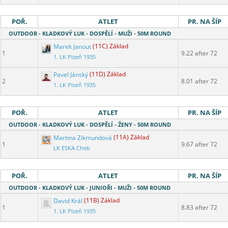
POŘ.
ATLET
PR. NA ŠÍP
OUTDOOR - KLADKOVÝ LUK - DOSPĚLÍ - MUŽI - 50M ROUND
Marek Janout
(11C) Základ
1
9.22 after 72
1. LK Plzeň 1935
Pavel Jánský
(11D) Základ
2
8.01 after 72
1. LK Plzeň 1935
POŘ.
ATLET
PR. NA ŠÍP
OUTDOOR - KLADKOVÝ LUK - DOSPĚLÍ - ŽENY - 50M ROUND
Martina Zikmundová
(11A) Základ
1
9.67 after 72
LK ESKA Cheb
POŘ.
ATLET
PR. NA ŠÍP
OUTDOOR - KLADKOVÝ LUK - JUNIOŘI - MUŽI - 50M ROUND
David Král
(11B) Základ
1
8.83 after 72
1. LK Plzeň 1935