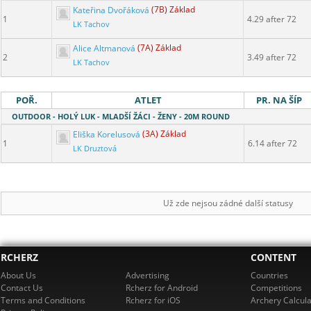
Kateřina Dvořáková
(7B) Základ
1
4.29 after 72
LK Tachov
Alice Altmanová
(7A) Základ
2
3.49 after 72
LK Tachov
POŘ.
ATLET
PR. NA ŠÍP
OUTDOOR - HOLÝ LUK - MLADŠÍ ŽÁCI - ŽENY - 20M ROUND
Eliška Korelusová
(3A) Základ
1
6.14 after 72
LK Druztová
Už zde nejsou zádné další statusy
RCHERZ
CONTENT
About Us
Advertising
Countries
Contact Us
Rcherz for Android
Competitions
Terms and Conditions
Rcherz for iOS
Archery Calcula