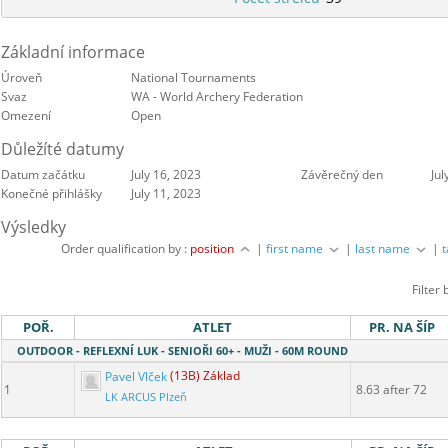
Základní informace
Úroveň
National Tournaments
Svaz
WA - World Archery Federation
Omezení
Open
Důležíté datumy
Datum začátku
July 16, 2023
Závěrečný den
Jul
Konečné přihlášky
July 11, 2023
Výsledky
Order qualification by :
position
|
first name
|
last name
|
Filter 
POŘ.
ATLET
PR. NA ŠÍP
OUTDOOR - REFLEXNÍ LUK - SENIOŘI 60+ - MUŽI - 60M ROUND
Pavel Vlček
(13B) Základ
1
8.63 after 72
LK ARCUS Plzeň