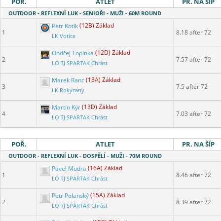
POŘ.
ATLET
PR. NA ŠÍP
OUTDOOR - REFLEXNÍ LUK - SENIOŘI - MUŽI - 60M ROUND
Petr Kotík
(12B) Základ
1
8.18 after 72
LK Votice
Ondřej Topinka
(12D) Základ
2
7.57 after 72
LO TJ SPARTAK Chrást
Marek Ranc
(13A) Základ
3
7.5 after 72
LK Rokycany
Martin Kýr
(13D) Základ
4
7.03 after 72
LO TJ SPARTAK Chrást
POŘ.
ATLET
PR. NA ŠÍP
OUTDOOR - REFLEXNÍ LUK - DOSPĚLÍ - MUŽI - 70M ROUND
Pavel Mudra
(16A) Základ
1
8.46 after 72
LO TJ SPARTAK Chrást
Petr Polanský
(15A) Základ
2
8.39 after 72
LO TJ SPARTAK Chrást