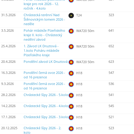
kraje pro rok 2026 - 12.
ročník - 4.kolo
31.5.2026
Chrástecká terénní Nad
323
T24
Štěnovickým lomem 2026 -
neděle
3.5.2026
Pohár mládeže Plzeňského
641
WA720 50m
kraje II. kolo - Chrástecký
nedělní závod
25.4.2026
1. Závod LK Druztová -
652
WA720 50m
1.kolo Poháru mládeže
Plzeňského kraje
20.4.2026
Pondělní závod LK Druztová
623
WA720 50m
16.3.2026
Pondělní černá ovce 2026 -
547
H18
od 16 prezence
9.3.2026
Pondělní černá ovce 2026 -
536
H18
od 16 prezence
28.2.2026
Chrástecké šípy 2026 - 5.kolo
541
H18
14.2.2026
Chrástecké šípy 2026 - 4.kolo
545
H18
17.1.2026
Chrástecké šípy 2026 - 3.kolo
521
H18
20.12.2025
Chrástecké šípy 2026 - 2.
523
H18
kolo