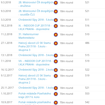
9.3.2018
28. Mistrovství ČR dospělých
521
18m round
- družstva
9.3.2018
28. Mistrovství ČR dospělých
521
18m round
- soutěže ČLS
3.3.2018
Chrástecké šípy 2018 - 5.kolo
511
18m round
18.2.2018
XI. - INDOOR CUP 2017/18 -
516
18m round
I.KLK PRAHA - dopoledne
11.2.2018
31. Hallenturnier
510
18m round
Marktredwitz
27.1.2018
Halový závod LO SK Startu
486
18m round
Praha 2017/18 - 5.kolo -
skupina 3
13.1.2018
Chrástecké šípy 2018 - 3.kolo
515
18m round
7.1.2018
VII. - INDOOR CUP 2017/18 -
519
18m round
I.KLK PRAHA - dopoledne
16.12.2017
Chrástecké šípy 2018 - 2.kolo
522
18m round
9.12.2017
Halový závod LO SK Startu
519
18m round
Praha 2017/18 - 3.kolo -
skupina 2
25.11.2017
Chrástecké šípy 2018 - 1.kolo
521
18m round
1.10.2017
Pohár mládeže Plzeňského
553
70m round
kraje 2017 6. kolo
10.9.2017
Pohár mládeže plzeňského
542
70m round