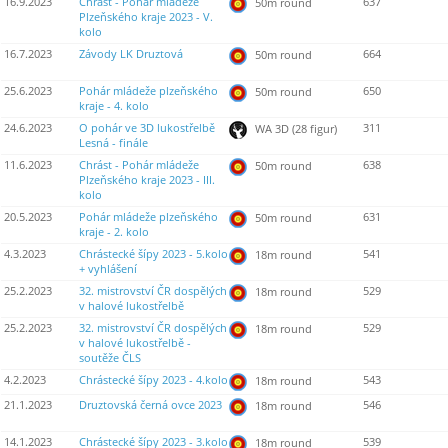
16.9.2023
Chrást - Pohár mládeže
637
50m round
Plzeňského kraje 2023 - V.
kolo
16.7.2023
Závody LK Druztová
664
50m round
25.6.2023
Pohár mládeže plzeňského
650
50m round
kraje - 4. kolo
24.6.2023
O pohár ve 3D lukostřelbě
311
WA 3D (28 figur)
Lesná - finále
11.6.2023
Chrást - Pohár mládeže
638
50m round
Plzeňského kraje 2023 - III.
kolo
20.5.2023
Pohár mládeže plzeňského
631
50m round
kraje - 2. kolo
4.3.2023
Chrástecké šípy 2023 - 5.kolo
541
18m round
+ vyhlášení
25.2.2023
32. mistrovství ČR dospělých
529
18m round
v halové lukostřelbě
25.2.2023
32. mistrovství ČR dospělých
529
18m round
v halové lukostřelbě -
soutěže ČLS
4.2.2023
Chrástecké šípy 2023 - 4.kolo
543
18m round
21.1.2023
Druztovská černá ovce 2023
546
18m round
14.1.2023
Chrástecké šípy 2023 - 3.kolo
539
18m round