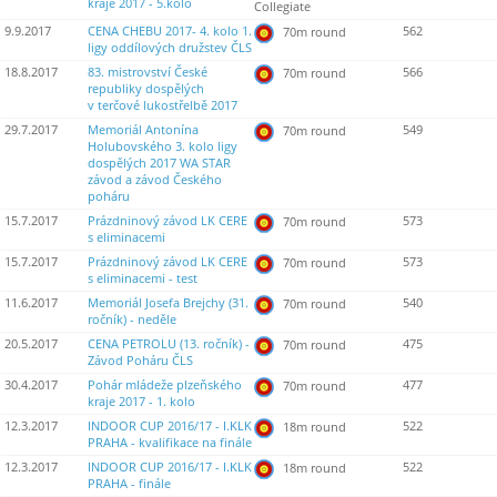
kraje 2017 - 5.kolo
Collegiate
9.9.2017
CENA CHEBU 2017- 4. kolo 1.
562
70m round
ligy oddílových družstev ČLS
18.8.2017
83. mistrovství České
566
70m round
republiky dospělých
v terčové lukostřelbě 2017
29.7.2017
Memoriál Antonína
549
70m round
Holubovského 3. kolo ligy
dospělých 2017 WA STAR
závod a závod Českého
poháru
15.7.2017
Prázdninový závod LK CERE
573
70m round
s eliminacemi
15.7.2017
Prázdninový závod LK CERE
573
70m round
s eliminacemi - test
11.6.2017
Memoriál Josefa Brejchy (31.
540
70m round
ročník) - neděle
20.5.2017
CENA PETROLU (13. ročník) -
475
70m round
Závod Poháru ČLS
30.4.2017
Pohár mládeže plzeňského
477
70m round
kraje 2017 - 1. kolo
12.3.2017
INDOOR CUP 2016/17 - I.KLK
522
18m round
PRAHA - kvalifikace na finále
12.3.2017
INDOOR CUP 2016/17 - I.KLK
522
18m round
PRAHA - finále