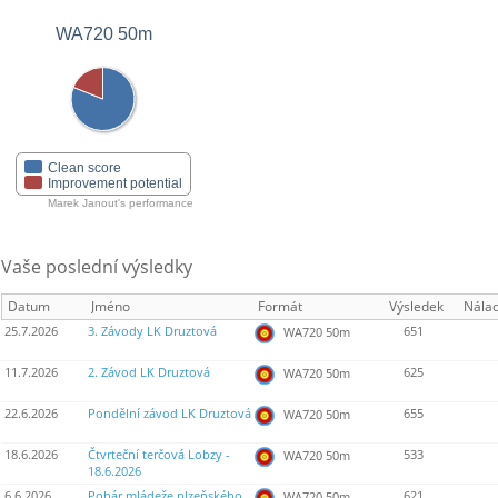
WA720 50m
Clean score
Improvement potential
Marek Janout's performance
Vaše poslední výsledky
Datum
Jméno
Formát
Výsledek
Nála
25.7.2026
3. Závody LK Druztová
651
WA720 50m
11.7.2026
2. Závod LK Druztová
625
WA720 50m
22.6.2026
Pondělní závod LK Druztová
655
WA720 50m
18.6.2026
Čtvrteční terčová Lobzy -
533
WA720 50m
18.6.2026
6.6.2026
Pohár mládeže plzeňského
621
WA720 50m