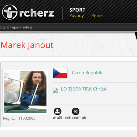
SPORT
Závody
Země
Sight Tape Printing
Marek
Janout
Czech Republic
LO TJ SPARTAK Chrást
muži
reflexní luk
Reg. č.:
11302983,