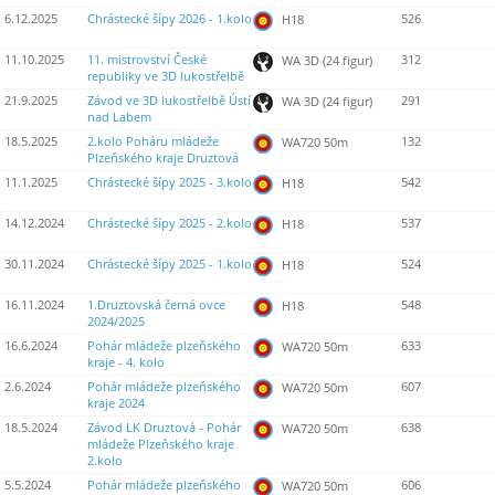
6.12.2025
Chrástecké šípy 2026 - 1.kolo
526
H18
11.10.2025
11. mistrovství České
312
WA 3D (24 figur)
republiky ve 3D lukostřelbě
21.9.2025
Závod ve 3D lukostřelbě Ústí
291
WA 3D (24 figur)
nad Labem
18.5.2025
2.kolo Poháru mládeže
132
WA720 50m
Plzeňského kraje Druztová
11.1.2025
Chrástecké šípy 2025 - 3.kolo
542
H18
14.12.2024
Chrástecké šípy 2025 - 2.kolo
537
H18
30.11.2024
Chrástecké šípy 2025 - 1.kolo
524
H18
16.11.2024
1.Druztovská černá ovce
548
H18
2024/2025
16.6.2024
Pohár mládeže plzeňského
633
WA720 50m
kraje - 4. kolo
2.6.2024
Pohár mládeže plzeňského
607
WA720 50m
kraje 2024
18.5.2024
Závod LK Druztová - Pohár
638
WA720 50m
mládeže Plzeňského kraje
2.kolo
5.5.2024
Pohár mládeže plzeňského
606
WA720 50m