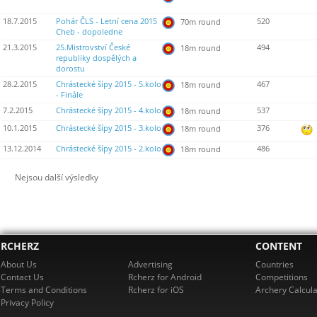
18.7.2015
Pohár ČLS - Letní cena 2015
520
70m round
Cheb - dopoledne
21.3.2015
25.Mistrovství České
494
18m round
republiky dospělých a
dorostu
28.2.2015
Chrástecké šípy 2015 - 5.kolo
467
18m round
- Finále
7.2.2015
Chrástecké šípy 2015 - 4.kolo
537
18m round
10.1.2015
Chrástecké šípy 2015 - 3.kolo
376
18m round
13.12.2014
Chrástecké šípy 2015 - 2.kolo
486
18m round
Nejsou další výsledky
RCHERZ
CONTENT
About Us
Advertising
Countries
Contact Us
Rcherz for Android
Competitions
Terms and Conditions
Rcherz for iOS
Archery Calcula
Privacy Policy