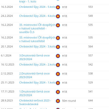
kraje - 1. kolo
16.3.2024
Chrástecké šípy 2024 - 5.kolo
553
H18
24.2.2024
Chrástecké šípy 2024 - 4.kolo
549
H18
16.2.2024
33. mistrovství ČR dospělých
535
H18
v halové lukostřelbě -
soutěže ČLS
16.2.2024
33. mistrovství ČR dospělých
535
H18
v halové lukostřelbě
20.1.2024
Chrástecké šípy 2024 - 3.kolo
564
H18
6.1.2024
3.Druztovská černá ovce
557
H18
2023/2024
16.12.2023
Chrástecké šípy 2024 - 2.kolo
542
H18
2.12.2023
2.Druztovská černá ovce
538
H18
2023/2024
25.11.2023
Chrástecké šípy 2024 - 1.kolo
529
H18
17.11.2023
1.Druztovská černá ovce
541
H18
2023/2024
28.9.2023
Chrástecká terčová 2023 -
644
50m round
Svatováclavská