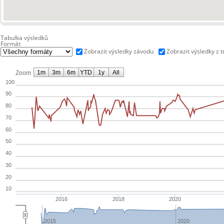
Tabulka výsledků
Formát
Zobrazit výsledky závodu
Zobrazit výsledky z 
1m
3m
6m
YTD
1y
All
Zoom
100
90
80
70
60
50
40
30
20
10
2016
2018
2020
2015
2020