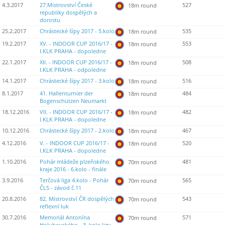
4.3.2017
27.Mistrovství České
527
18m round
republiky dospělých a
dorostu
25.2.2017
Chrástecké šípy 2017 - 5.kolo
535
18m round
19.2.2017
XV. - INDOOR CUP 2016/17 -
553
18m round
I.KLK PRAHA - dopoledne
22.1.2017
XII. - INDOOR CUP 2016/17 -
508
18m round
I.KLK PRAHA - odpoledne
14.1.2017
Chrástecké šípy 2017 - 3.kolo
516
18m round
8.1.2017
41. Hallenturnier der
484
18m round
Bogenschützen Neumarkt
18.12.2016
VII. - INDOOR CUP 2016/17 -
482
18m round
I.KLK PRAHA - dopoledne
10.12.2016
Chrástecké šípy 2017 - 2.kolo
467
18m round
4.12.2016
V. - INDOOR CUP 2016/17 -
520
18m round
I.KLK PRAHA - dopoledne
1.10.2016
Pohár mládeže plzeňského
481
70m round
kraje 2016 - 6.kolo - finále
3.9.2016
Terčová liga 4.kolo - Pohár
565
70m round
ČLS - závod č.11
20.8.2016
82. Mistrovství ČR dospělých
543
70m round
reflexní luk
30.7.2016
Memoriál Antonína
571
70m round