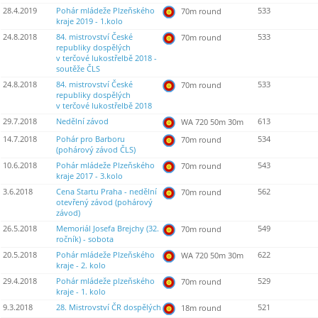
28.4.2019
Pohár mládeže Plzeňského
533
70m round
kraje 2019 - 1.kolo
24.8.2018
84. mistrovství České
533
70m round
republiky dospělých
v terčové lukostřelbě 2018 -
soutěže ČLS
24.8.2018
84. mistrovství České
533
70m round
republiky dospělých
v terčové lukostřelbě 2018
29.7.2018
Nedělní závod
613
WA 720 50m 30m
14.7.2018
Pohár pro Barboru
534
70m round
(pohárový závod ČLS)
10.6.2018
Pohár mládeže Plzeňského
543
70m round
kraje 2017 - 3.kolo
3.6.2018
Cena Startu Praha - nedělní
562
70m round
otevřený závod (pohárový
závod)
26.5.2018
Memoriál Josefa Brejchy (32.
549
70m round
ročník) - sobota
20.5.2018
Pohár mládeže Plzeňského
622
WA 720 50m 30m
kraje - 2. kolo
29.4.2018
Pohár mládeže plzeňského
529
70m round
kraje - 1. kolo
9.3.2018
28. Mistrovství ČR dospělých
521
18m round