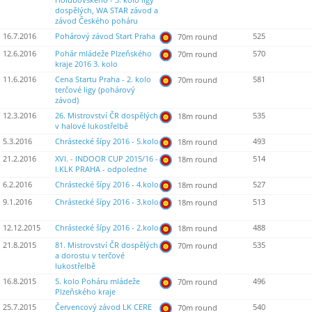
Holubovského - 3. kolo ligy
dospělých, WA STAR závod a
závod Českého poháru
16.7.2016
Pohárový závod Start Praha
525
70m round
12.6.2016
Pohár mládeže Plzeňského
570
70m round
kraje 2016 3. kolo
11.6.2016
Cena Startu Praha - 2. kolo
581
70m round
terčové ligy (pohárový
závod)
12.3.2016
26. Mistrovství ČR dospělých
535
18m round
v halové lukostřelbě
5.3.2016
Chrástecké šípy 2016 - 5.kolo
493
18m round
21.2.2016
XVI. - INDOOR CUP 2015/16 -
514
18m round
I.KLK PRAHA - odpoledne
6.2.2016
Chrástecké šípy 2016 - 4.kolo
527
18m round
9.1.2016
Chrástecké šípy 2016 - 3.kolo
513
18m round
12.12.2015
Chrástecké šípy 2016 - 2.kolo
488
18m round
21.8.2015
81. Mistrovství ČR dospělých
535
70m round
a dorostu v terčové
lukostřelbě
16.8.2015
5. kolo Poháru mládeže
496
70m round
Plzeňského kraje
25.7.2015
Červencový závod LK CERE
540
70m round