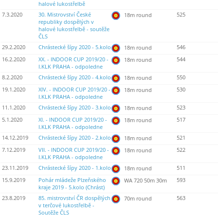
halové lukostřelbě
7.3.2020
30. Mistrovství České
525
18m round
republiky dospělých v
halové lukostřelbě - soutěže
ČLS
29.2.2020
Chrástecké šípy 2020 - 5.kolo
546
18m round
16.2.2020
XX. - INDOOR CUP 2019/20 -
544
18m round
I.KLK PRAHA - odpoledne
8.2.2020
Chrástecké šípy 2020 - 4.kolo
550
18m round
19.1.2020
XIV. - INDOOR CUP 2019/20 -
530
18m round
I.KLK PRAHA - odpoledne
11.1.2020
Chrástecké šípy 2020 - 3.kolo
523
18m round
5.1.2020
XI. - INDOOR CUP 2019/20 -
517
18m round
I.KLK PRAHA - odpoledne
14.12.2019
Chrástecké šípy 2020 - 2.kolo
521
18m round
7.12.2019
VII. - INDOOR CUP 2019/20 -
522
18m round
I.KLK PRAHA - odpoledne
23.11.2019
Chrástecké šípy 2020 - 1.kolo
511
18m round
15.9.2019
Pohár mládeže Plzeňského
593
WA 720 50m 30m
kraje 2019 - 5.kolo (Chrást)
23.8.2019
85. mistrovství ČR dospělých
563
70m round
v terčové lukostřelbě -
Soutěže ČLS