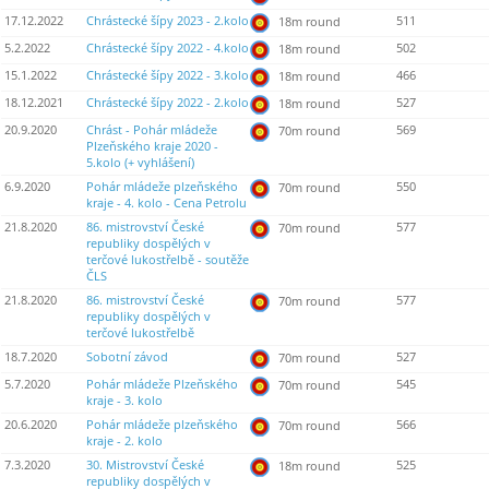
17.12.2022
Chrástecké šípy 2023 - 2.kolo
511
18m round
5.2.2022
Chrástecké šípy 2022 - 4.kolo
502
18m round
15.1.2022
Chrástecké šípy 2022 - 3.kolo
466
18m round
18.12.2021
Chrástecké šípy 2022 - 2.kolo
527
18m round
20.9.2020
Chrást - Pohár mládeže
569
70m round
Plzeňského kraje 2020 -
5.kolo (+ vyhlášení)
6.9.2020
Pohár mládeže plzeňského
550
70m round
kraje - 4. kolo - Cena Petrolu
21.8.2020
86. mistrovství České
577
70m round
republiky dospělých v
terčové lukostřelbě - soutěže
ČLS
21.8.2020
86. mistrovství České
577
70m round
republiky dospělých v
terčové lukostřelbě
18.7.2020
Sobotní závod
527
70m round
5.7.2020
Pohár mládeže Plzeňského
545
70m round
kraje - 3. kolo
20.6.2020
Pohár mládeže plzeňského
566
70m round
kraje - 2. kolo
7.3.2020
30. Mistrovství České
525
18m round
republiky dospělých v