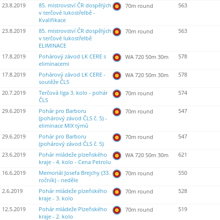
23.8.2019
85. mistrovství ČR dospělých
563
70m round
v terčové lukostřelbě -
Kvalifikace
23.8.2019
85. mistrovství ČR dospělých
563
70m round
v terčové lukostřelbě
ELIMINACE
17.8.2019
Pohárový závod LK CERE s
578
WA 720 50m 30m
eliminacemi
17.8.2019
Pohárový závod LK CERE -
578
WA 720 50m 30m
soutěže ČLS
20.7.2019
Terčová liga 3. kolo - pohár
574
70m round
ČLS
29.6.2019
Pohár pro Barboru
547
70m round
(pohárový závod ČLS č. 5) -
eliminace MIX týmů
29.6.2019
Pohár pro Barboru
547
70m round
(pohárový závod ČLS č. 5)
23.6.2019
Pohár mládeže plzeňského
621
WA 720 50m 30m
kraje - 4. kolo - Cena Petrolu
16.6.2019
Memoriál Josefa Brejchy (33.
550
70m round
ročník) - neděle
2.6.2019
Pohár mládeže plzeňského
528
70m round
kraje - 3. kolo
12.5.2019
Pohár mládeže Plzeňského
519
70m round
kraje - 2. kolo