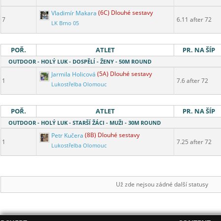
Vladimír Makara
(6C) Dlouhé sestavy
7
6.11 after 72
LK Brno 05
POŘ.
ATLET
PR. NA ŠÍP
OUTDOOR - HOLÝ LUK - DOSPĚLÍ - ŽENY - 50M ROUND
Jarmila Holicová
(5A) Dlouhé sestavy
1
7.6 after 72
Lukostřelba Olomouc
POŘ.
ATLET
PR. NA ŠÍP
OUTDOOR - HOLÝ LUK - STARŠÍ ŽÁCI - MUŽI - 30M ROUND
Petr Kučera
(8B) Dlouhé sestavy
1
7.25 after 72
Lukostřelba Olomouc
Už zde nejsou zádné další statusy