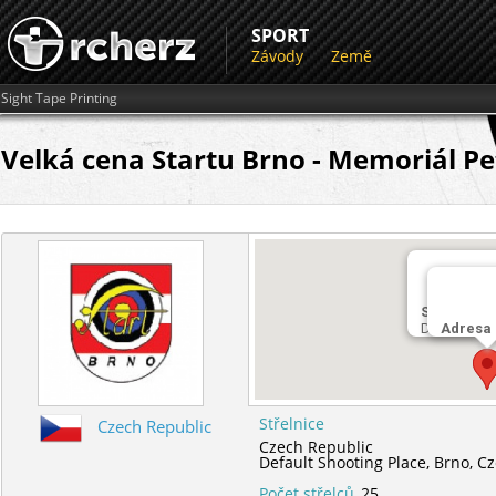
SPORT
Závody
Země
Sight Tape Printing
Velká cena Startu Brno - Memoriál Pe
Střelnice
Default Sho
Adresa
Střelnice
Czech Republic
Czech Republic
Default Shooting Place,
Brno,
Cz
Počet střelců
25