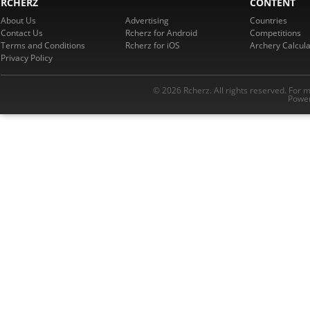
RCHERZ
CONTENT
About Us
Advertising
Countries
Contact Us
Rcherz for Android
Competitions
Terms and Conditions
Rcherz for iOS
Archery Calcula
Privacy Policy
© 2026 Rcherz. All rights reserved. For 
Power