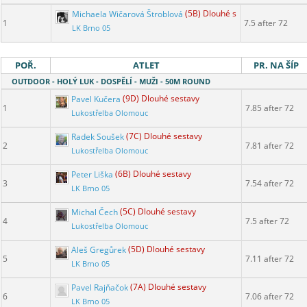
Michaela Wičarová Štroblová
(5B) Dlouhé sestavy
1
7.5 after 72
LK Brno 05
POŘ.
ATLET
PR. NA ŠÍP
OUTDOOR - HOLÝ LUK - DOSPĚLÍ - MUŽI - 50M ROUND
Pavel Kučera
(9D) Dlouhé sestavy
1
7.85 after 72
Lukostřelba Olomouc
Radek Soušek
(7C) Dlouhé sestavy
2
7.81 after 72
Lukostřelba Olomouc
Peter Liška
(6B) Dlouhé sestavy
3
7.54 after 72
LK Brno 05
Michal Čech
(5C) Dlouhé sestavy
4
7.5 after 72
Lukostřelba Olomouc
Aleš Gregůrek
(5D) Dlouhé sestavy
5
7.11 after 72
LK Brno 05
Pavel Rajňačok
(7A) Dlouhé sestavy
6
7.06 after 72
LK Brno 05