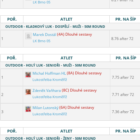
LK Brno 05
POŘ.
ATLET
PR. NA ŠÍP
OUTDOOR - KLADKOVÝ LUK - DOSPĚLÍ - MUŽI - 50M ROUND
Marek Dostál
(4A) Dlouhé sestavy
1
8.76 after 72
LK Brno 05
POŘ.
ATLET
PR. NA ŠÍP
OUTDOOR - HOLÝ LUK - SENIOŘI - MUŽI - 50M ROUND
Michal Hoffman HL
(8A) Dlouhé sestavy
1
7.75 after 72
Lukostřelba Kroměříž
Zdeněk Vaňhara
(8C) Dlouhé sestavy
2
7.71 after 72
Lukostřelba Kroměříž
Milan Lutonský
(6A) Dlouhé sestavy
3
7.36 after 72
Lukostřelba Kroměříž
POŘ.
ATLET
PR. NA ŠÍP
OUTDOOR - HOLÝ LUK - SENIOŘI - ŽENY - 50M ROUND