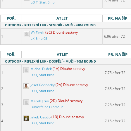
1
7.14 after 72
LO TJ Start Brno
POŘ.
ATLET
PR. NA ŠÍP
OUTDOOR - REFLEXNÍ LUK - SENIOŘI - MUŽI - 60M ROUND
Vít Zenkl
(3C) Dlouhé sestavy
1
6.96 after 72
LK Brno 05
POŘ.
ATLET
PR. NA ŠÍP
OUTDOOR - REFLEXNÍ LUK - DOSPĚLÍ - MUŽI - 70M ROUND
Michal Dufek
(1A) Dlouhé sestavy
1
7.75 after 72
LO TJ Start Brno
Josef Podnecký
(2A) Dlouhé sestavy
2
7.65 after 72
LO TJ Start Brno
Marek Jiruš
(2D) Dlouhé sestavy
3
7.28 after 72
Lukostřelba Olomouc
Jakub Gabčo
(1B) Dlouhé sestavy
4
7.15 after 72
LO TJ Start Brno