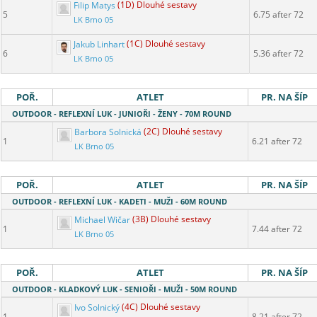
Filip Matys
(1D) Dlouhé sestavy
5
6.75 after 72
LK Brno 05
Jakub Linhart
(1C) Dlouhé sestavy
6
5.36 after 72
LK Brno 05
POŘ.
ATLET
PR. NA ŠÍP
OUTDOOR - REFLEXNÍ LUK - JUNIOŘI - ŽENY - 70M ROUND
Barbora Solnická
(2C) Dlouhé sestavy
1
6.21 after 72
LK Brno 05
POŘ.
ATLET
PR. NA ŠÍP
OUTDOOR - REFLEXNÍ LUK - KADETI - MUŽI - 60M ROUND
Michael Wičar
(3B) Dlouhé sestavy
1
7.44 after 72
LK Brno 05
POŘ.
ATLET
PR. NA ŠÍP
OUTDOOR - KLADKOVÝ LUK - SENIOŘI - MUŽI - 50M ROUND
Ivo Solnický
(4C) Dlouhé sestavy
1
8.21 after 72