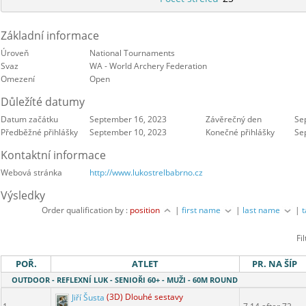
Základní informace
Úroveň
National Tournaments
Svaz
WA - World Archery Federation
Omezení
Open
Důležíté datumy
Datum začátku
September 16, 2023
Závěrečný den
Se
Předběžné přihlášky
September 10, 2023
Konečné přihlášky
Se
Kontaktní informace
Webová stránka
http://www.lukostrelbabrno.cz
Výsledky
Order qualification by :
position
|
first name
|
last name
|
Fi
POŘ.
ATLET
PR. NA ŠÍP
OUTDOOR - REFLEXNÍ LUK - SENIOŘI 60+ - MUŽI - 60M ROUND
Jiří Šusta
(3D) Dlouhé sestavy