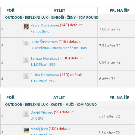
POŘ.
ATLET
PR. NA ŠÍP
OUTDOOR - REFLEXNÍ LUK - JUNIOŘI - ŽENY - 70M ROUND
Petra Morávková
(14C) default
1
7.68 after 72
Patriot Brno
Lucie Šindlerová
(11B) default
2
7.51 after 72
Lukostřelba Ostrava Mariánské Hory
Tereza Nováková
(13D) default
3
6.94 after 72
1. LK Plzeň 1935
Eliška Beránková
(14D) default
4
6 after 72
1. LK Plzeň 1935
POŘ.
ATLET
PR. NA ŠÍP
OUTDOOR - REFLEXNÍ LUK - KADETI - MUŽI - 60M ROUND
David Vítovec
(9B) default
1
8.71 after 72
LK CERE
Matěj Jech
(10C) default
2
8.64 after 72