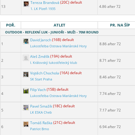
Tereza Brandová
(20C) default
13
4.86 after 72
1. LK Plzeň 1935
POŘ.
ATLET
PR. NA ŠÍP
OUTDOOR - REFLEXNÍ LUK - JUNIOŘI - MUŽI - 70M ROUND
David Jaroch
(16B) default
1
8.86 after 72
Lukostřelba Ostrava Mariánské Hory
Aleš Změlík
(19A) default
2
8.71 after 72
I. Královský lukostřelecký klub
Vojtěch Chochola
(16A) default
3
8.46 after 72
SK Start Praha
Filip Vach
(15B) default
4
7.74 after 72
Lukostřelba Ostrava Mariánské Hory
Pavel Smažík
(18C) default
5
7.17 after 72
LK ESKA Cheb
Tomáš Raška
(21C) default
6
6.94 after 72
Patriot Brno