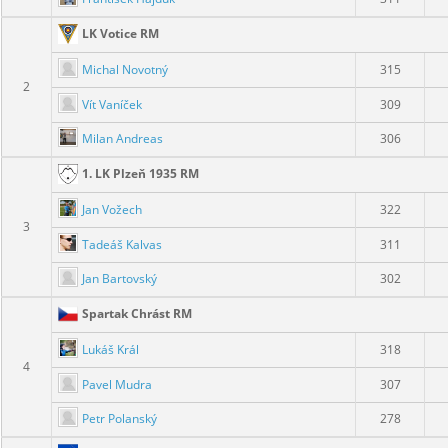
LK Votice RM
Michal Novotný
315
2
Vít Vaníček
309
Milan Andreas
306
1. LK Plzeň 1935 RM
Jan Vožech
322
3
Tadeáš Kalvas
311
Jan Bartovský
302
Spartak Chrást RM
Lukáš Král
318
4
Pavel Mudra
307
Petr Polanský
278