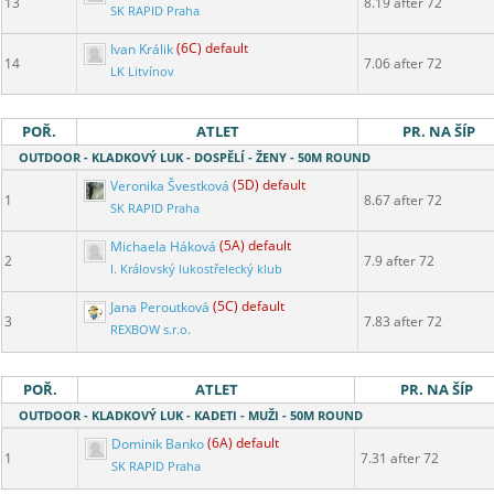
13
8.19 after 72
SK RAPID Praha
Ivan Králik
(6C) default
14
7.06 after 72
LK Litvínov
POŘ.
ATLET
PR. NA ŠÍP
OUTDOOR - KLADKOVÝ LUK - DOSPĚLÍ - ŽENY - 50M ROUND
Veronika Švestková
(5D) default
1
8.67 after 72
SK RAPID Praha
Michaela Háková
(5A) default
2
7.9 after 72
I. Královský lukostřelecký klub
Jana Peroutková
(5C) default
3
7.83 after 72
REXBOW s.r.o.
POŘ.
ATLET
PR. NA ŠÍP
OUTDOOR - KLADKOVÝ LUK - KADETI - MUŽI - 50M ROUND
Dominik Banko
(6A) default
1
7.31 after 72
SK RAPID Praha