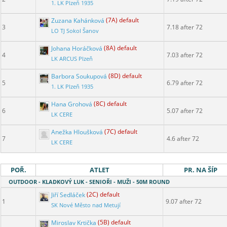
1. LK Plzeň 1935
Zuzana Kahánková
(7A) default
3
7.18 after 72
LO TJ Sokol Šanov
Johana Horáčková
(8A) default
4
7.03 after 72
LK ARCUS Plzeň
Barbora Soukupová
(8D) default
5
6.79 after 72
1. LK Plzeň 1935
Hana Grohová
(8C) default
6
5.07 after 72
LK CERE
Anežka Hloušková
(7C) default
7
4.6 after 72
LK CERE
POŘ.
ATLET
PR. NA ŠÍP
OUTDOOR - KLADKOVÝ LUK - SENIOŘI - MUŽI - 50M ROUND
Jiří Sedláček
(2C) default
1
9.07 after 72
SK Nové Město nad Metují
Miroslav Krtička
(5B) default