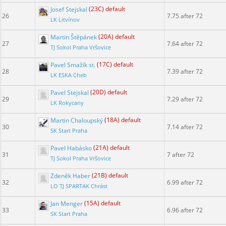
Josef Stejskal
(23C) default
26
7.75 after 72
LK Litvínov
Martin Štěpánek
(20A) default
27
7.64 after 72
TJ Sokol Praha Vršovice
Pavel Smažík st.
(17C) default
28
7.39 after 72
LK ESKA Cheb
Pavel Stejskal
(20D) default
29
7.29 after 72
LK Rokycany
Martin Chaloupský
(18A) default
30
7.14 after 72
SK Start Praha
Pavel Habásko
(21A) default
31
7 after 72
TJ Sokol Praha Vršovice
Zdeněk Haber
(21B) default
32
6.99 after 72
LO TJ SPARTAK Chrást
Jan Menger
(15A) default
33
6.96 after 72
SK Start Praha