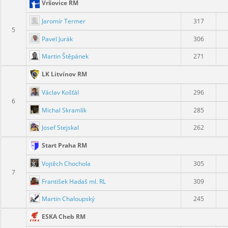
Vršovice RM
Jaromír Termer
317
5
Pavel Jurák
306
Martin Štěpánek
271
LK Litvínov RM
Václav Košťál
296
6
Michal Skramlík
285
Josef Stejskal
262
Start Praha RM
Vojtěch Chochola
305
7
František Hadaš ml. RL
309
Martin Chaloupský
245
ESKA Cheb RM