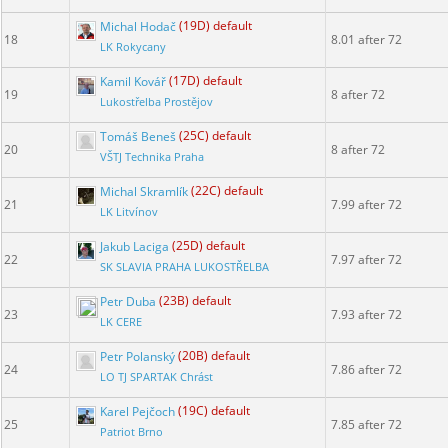
Michal Hodač
(19D) default
18
8.01 after 72
LK Rokycany
Kamil Kovář
(17D) default
19
8 after 72
Lukostřelba Prostějov
Tomáš Beneš
(25C) default
20
8 after 72
VŠTJ Technika Praha
Michal Skramlík
(22C) default
21
7.99 after 72
LK Litvínov
Jakub Laciga
(25D) default
22
7.97 after 72
SK SLAVIA PRAHA LUKOSTŘELBA
Petr Duba
(23B) default
23
7.93 after 72
LK CERE
Petr Polanský
(20B) default
24
7.86 after 72
LO TJ SPARTAK Chrást
Karel Pejčoch
(19C) default
25
7.85 after 72
Patriot Brno