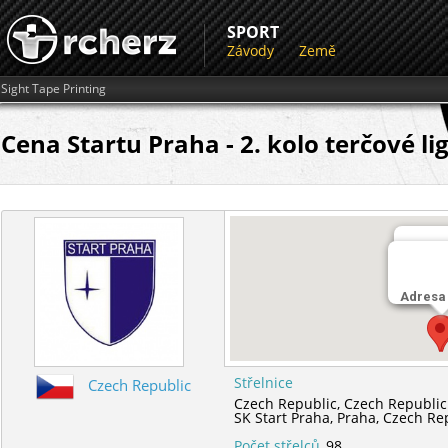
SPORT
Závody
Země
Sight Tape Printing
Cena Startu Praha - 2. kolo terčové l
Střeln
Adresa
SK Star
Střelnice
Czech Republic
Czech Republic,
Czech Republic
SK Start Praha,
Praha,
Czech Re
Počet střelců
98