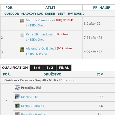
POŘ.
ATLET
PR. NA ŠÍP
OUTDOOR - KLADKOVÝ LUK - KADETI - ŽENY - 50M ROUND
Martina Zikmundová
(6B) default
1
8.5 after 72
LK ESKA Cheb
Petra Zikmundová
(6D) default
2
7.54 after 72
LK ESKA Cheb
Alexandra Oplíštilová
(6C) default
3
4.99 after 72
SK RAPID Praha
QUALIFICATION
1 / 4
1 / 2
FINAL
POŘ.
DRUŽSTVO
70M
Outdoor - Recurve - Dospělí - Muži - 70m round
Prostějov RM
Martin Bulíř
317
1
Michal Hlahůlek
306
František Hajduk
311