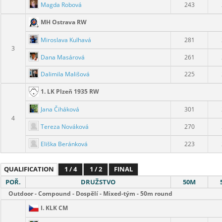
Magda Robová
243
MH Ostrava RW
Miroslava Kulhavá
281
3
Dana Masárová
261
Dalimila Mališová
225
1. LK Plzeň 1935 RW
Jana Čiháková
301
4
Tereza Nováková
270
Eliška Beránková
223
QUALIFICATION
1 / 4
1 / 2
FINAL
POŘ.
DRUŽSTVO
50M
Outdoor - Compound - Dospělí - Mixed-tým - 50m round
I. KLK CM