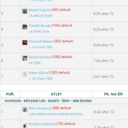
1. LK Plzeň 1935
Matěj Vojáček
(9A) default
3
8.35 after 72
LK ARCUS Plzeň
Tomáš Bouda
(10A) default
4
8.33 after 72
LK ESKA Cheb
Dominik Kalvas
(9D) default
5
8.04 after 72
1. LK Plzeň 1935
David Vostřez
(10B) default
6
7.64 after 72
LK CERE
Adam Bárta
(10D) default
7
6.67 after 72
1. LK Plzeň 1935
POŘ.
ATLET
PR. NA ŠÍP
OUTDOOR - REFLEXNÍ LUK - KADETI - ŽENY - 60M ROUND
Klára Grapová
(8B) default
1
8.42 after 72
Lukostřelba Ostrava Mariánské Hory
Kristýna Kališová
(7D) default
2
7.19 after 72