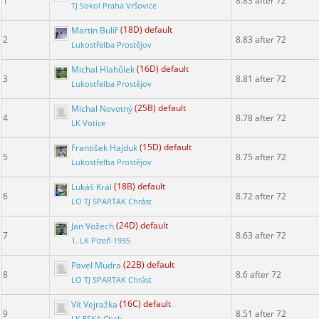
1
8.83 after 72
TJ Sokol Praha Vršovice
Martin Bulíř
(18D) default
2
8.83 after 72
Lukostřelba Prostějov
Michal Hlahůlek
(16D) default
3
8.81 after 72
Lukostřelba Prostějov
Michal Novotný
(25B) default
4
8.78 after 72
LK Votice
František Hajduk
(15D) default
5
8.75 after 72
Lukostřelba Prostějov
Lukáš Král
(18B) default
6
8.72 after 72
LO TJ SPARTAK Chrást
Jan Vožech
(24D) default
7
8.63 after 72
1. LK Plzeň 1935
Pavel Mudra
(22B) default
8
8.6 after 72
LO TJ SPARTAK Chrást
Vít Vejražka
(16C) default
9
8.51 after 72