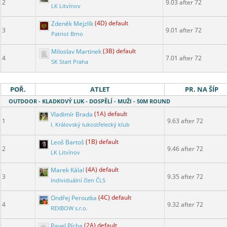
2
9.03 after 72
LK Litvínov
Zdeněk Mejzlík
(4D) default
3
9.01 after 72
Patriot Brno
Miloslav Martinek
(3B) default
4
7.01 after 72
SK Start Praha
POŘ.
ATLET
PR. NA ŠÍP
OUTDOOR - KLADKOVÝ LUK - DOSPĚLÍ - MUŽI - 50M ROUND
Vladimír Brada
(1A) default
1
9.63 after 72
I. Královský lukostřelecký klub
Leoš Bartoš
(1B) default
2
9.46 after 72
LK Litvínov
Marek Kálal
(4A) default
3
9.35 after 72
Individuální člen ČLS
Ondřej Peroutka
(4C) default
4
9.32 after 72
REXBOW s.r.o.
Pavel Pícha
(2A) default