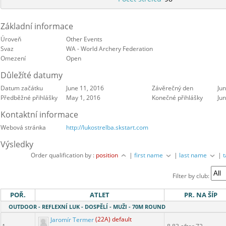
Základní informace
Úroveň
Other Events
Svaz
WA - World Archery Federation
Omezení
Open
Důležíté datumy
Datum začátku
June 11, 2016
Závěrečný den
Ju
Předběžné přihlášky
May 1, 2016
Konečné přihlášky
Jun
Kontaktní informace
Webová stránka
http://lukostrelba.skstart.com
Výsledky
Order qualification by :
position
|
first name
|
last name
|
Filter by club:
POŘ.
ATLET
PR. NA ŠÍP
OUTDOOR - REFLEXNÍ LUK - DOSPĚLÍ - MUŽI - 70M ROUND
Jaromír Termer
(22A) default