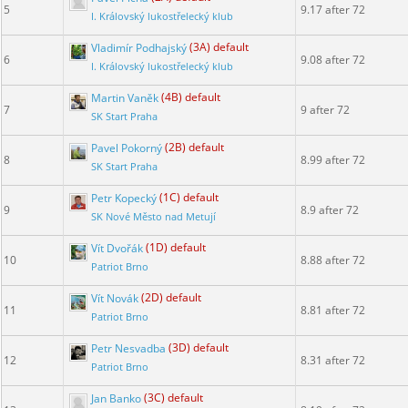
5
9.17 after 72
I. Královský lukostřelecký klub
Vladimír Podhajský
(3A) default
6
9.08 after 72
I. Královský lukostřelecký klub
Martin Vaněk
(4B) default
7
9 after 72
SK Start Praha
Pavel Pokorný
(2B) default
8
8.99 after 72
SK Start Praha
Petr Kopecký
(1C) default
9
8.9 after 72
SK Nové Město nad Metují
Vít Dvořák
(1D) default
10
8.88 after 72
Patriot Brno
Vít Novák
(2D) default
11
8.81 after 72
Patriot Brno
Petr Nesvadba
(3D) default
12
8.31 after 72
Patriot Brno
Jan Banko
(3C) default