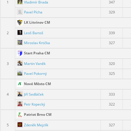
Vladimír Brada
1
347
Pavel Pícha
329
LK Litvínov CM
Leoš Bartoš
2
339
Miroslav Krtička
327
Start Praha CM
Martin Vaněk
3
320
Pavel Pokorný
325
Nové Město CM
Jiří Sedláček
4
333
Petr Kopecký
322
Patriot Brno CM
Zdeněk Mejzlík
5
327