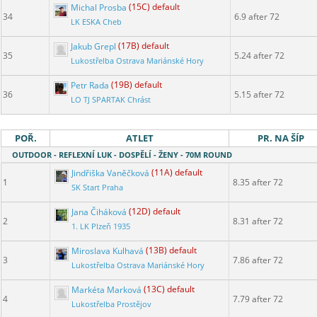
Michal Prosba
(15C) default
34
6.9 after 72
LK ESKA Cheb
Jakub Grepl
(17B) default
35
5.24 after 72
Lukostřelba Ostrava Mariánské Hory
Petr Rada
(19B) default
36
5.15 after 72
LO TJ SPARTAK Chrást
POŘ.
ATLET
PR. NA ŠÍP
OUTDOOR - REFLEXNÍ LUK - DOSPĚLÍ - ŽENY - 70M ROUND
Jindřiška Vaněčková
(11A) default
1
8.35 after 72
SK Start Praha
Jana Čiháková
(12D) default
2
8.31 after 72
1. LK Plzeň 1935
Miroslava Kulhavá
(13B) default
3
7.86 after 72
Lukostřelba Ostrava Mariánské Hory
Markéta Marková
(13C) default
4
7.79 after 72
Lukostřelba Prostějov