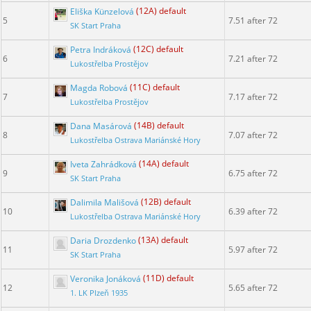
Eliška Künzelová
(12A) default
5
7.51 after 72
SK Start Praha
Petra Indráková
(12C) default
6
7.21 after 72
Lukostřelba Prostějov
Magda Robová
(11C) default
7
7.17 after 72
Lukostřelba Prostějov
Dana Masárová
(14B) default
8
7.07 after 72
Lukostřelba Ostrava Mariánské Hory
Iveta Zahrádková
(14A) default
9
6.75 after 72
SK Start Praha
Dalimila Mališová
(12B) default
10
6.39 after 72
Lukostřelba Ostrava Mariánské Hory
Daria Drozdenko
(13A) default
11
5.97 after 72
SK Start Praha
Veronika Jonáková
(11D) default
12
5.65 after 72
1. LK Plzeň 1935