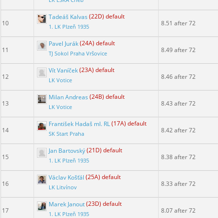
LK ESKA Cheb
Tadeáš Kalvas
(22D) default
10
8.51 after 72
1. LK Plzeň 1935
Pavel Jurák
(24A) default
11
8.49 after 72
TJ Sokol Praha Vršovice
Vít Vaníček
(23A) default
12
8.46 after 72
LK Votice
Milan Andreas
(24B) default
13
8.43 after 72
LK Votice
František Hadaš ml. RL
(17A) default
14
8.42 after 72
SK Start Praha
Jan Bartovský
(21D) default
15
8.38 after 72
1. LK Plzeň 1935
Václav Košťál
(25A) default
16
8.33 after 72
LK Litvínov
Marek Janout
(23D) default
17
8.07 after 72
1. LK Plzeň 1935