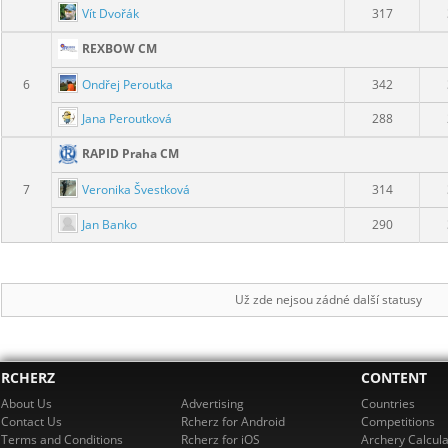
Vít Dvořák
317
REXBOW CM
Ondřej Peroutka
6
342
Jana Peroutková
288
RAPID Praha CM
Veronika Švestková
7
314
Jan Banko
290
Už zde nejsou zádné další statusy
RCHERZ
CONTENT
About Us
Advertising
Countries
Contact Us
Rcherz for Android
Competitions
Terms and Conditions
Rcherz for iOS
Archery Calcula