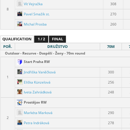
Vít Vejražka
308
8
Pavel Smažík st.
270
Michal Prosba
260
QUALIFICATION
1 / 2
FINAL
POŘ.
DRUŽSTVO
70M
Outdoor - Recurve - Dospělí - Ženy - 70m round
Start Praha RW
Jindřiška Vaněčková
300
1
Eliška Künzelová
256
Iveta Zahrádková
248
Prostějov RW
Markéta Marková
290
2
Petra Indráková
278