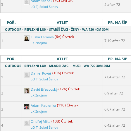
Adam Staněk
(7C) Čtvrtek
5
5 after 72
LO TJ Sokol Šanov
POŘ.
ATLET
PR. NA ŠÍP
OUTDOOR - REFLEXNÍ LUK - STARŠÍ ŽÁCI - ŽENY - WA 720 40M 30M
Eliška Larvová
(6A) Čtvrtek
1
7.19 after 72
LK Znojmo
POŘ.
ATLET
PR. NA ŠÍP
OUTDOOR - REFLEXNÍ LUK - MLADŠÍ ŽÁCI - MUŽI - WA 720 30M 20M
Daniel Kovář
(10A) Čtvrtek
1
7.04 after 72
LO TJ Sokol Šanov
David Březovský
(12A) Čtvrtek
2
6.9 after 72
LK Znojmo
Adam Paulenka
(11C) Čtvrtek
3
6.67 after 72
LK Znojmo
Ondřej Mika
(10B) Čtvrtek
4
6.42 after 72
LO TJ Sokol Šanov