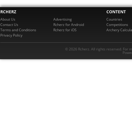
RCHERZ
CONTENT
About Us
Advertising
Countries
Contact Us
Rcherz for Android
Competitions
Terms and Conditions
Rcherz for iOS
Archery Calcula
Privacy Policy
© 2026 Rcherz. All rights reserved. For 
Power