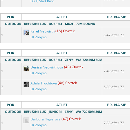
LO TJ Start Brno
POŘ.
ATLET
PR. NA ŠÍP
OUTDOOR - REFLEXNÍ LUK - DOSPĚLÍ - MUŽI - 70M ROUND
Karel Neuwirth
(1A) Čtvrtek
1
8.47 after 72
LK Znojmo
POŘ.
ATLET
PR. NA ŠÍP
OUTDOOR - REFLEXNÍ LUK - DOSPĚLÍ - ŽENY - WA 720 50M 30M
Denisa Neuwirthová
(4B) Čtvrtek
1
7.49 after 72
LK Znojmo
Adéla Trochtová
(4A) Čtvrtek
2
6.89 after 72
LK Znojmo
POŘ.
ATLET
PR. NA ŠÍP
OUTDOOR - REFLEXNÍ LUK - JUNIOŘI - ŽENY - WA 720 50M 30M
Barbora Hegerová
(4C) Čtvrtek
1
7.88 after 72
LK Znojmo