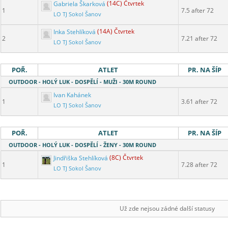
Gabriela Škarková
(14C) Čtvrtek
1
7.5 after 72
LO TJ Sokol Šanov
Inka Stehlíková
(14A) Čtvrtek
2
7.21 after 72
LO TJ Sokol Šanov
POŘ.
ATLET
PR. NA ŠÍP
OUTDOOR - HOLÝ LUK - DOSPĚLÍ - MUŽI - 30M ROUND
Ivan Kahánek
1
3.61 after 72
LO TJ Sokol Šanov
POŘ.
ATLET
PR. NA ŠÍP
OUTDOOR - HOLÝ LUK - DOSPĚLÍ - ŽENY - 30M ROUND
Jindřiška Stehlíková
(8C) Čtvrtek
1
7.28 after 72
LO TJ Sokol Šanov
Už zde nejsou zádné další statusy