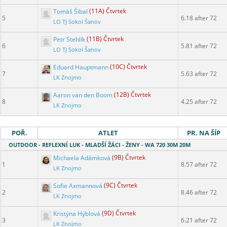
Tomáš Šibal
(11A) Čtvrtek
5
6.18 after 72
LO TJ Sokol Šanov
Petr Stehlík
(11B) Čtvrtek
6
5.81 after 72
LO TJ Sokol Šanov
Eduard Hauptmann
(10C) Čtvrtek
7
5.63 after 72
LK Znojmo
Aaron van den Boom
(12B) Čtvrtek
8
4.25 after 72
LK Znojmo
POŘ.
ATLET
PR. NA ŠÍP
OUTDOOR - REFLEXNÍ LUK - MLADŠÍ ŽÁCI - ŽENY - WA 720 30M 20M
Michaela Adámková
(9B) Čtvrtek
1
8.57 after 72
LK Znojmo
Sofie Axmannová
(9C) Čtvrtek
2
8.46 after 72
LK Znojmo
Kristýna Hýblová
(9D) Čtvrtek
3
6.21 after 72
LK Znojmo