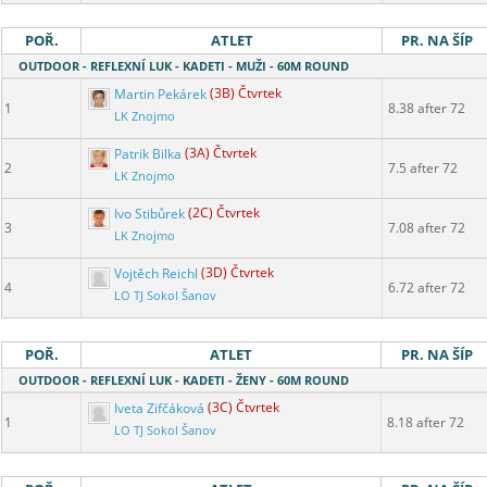
POŘ.
ATLET
PR. NA ŠÍP
OUTDOOR - REFLEXNÍ LUK - KADETI - MUŽI - 60M ROUND
Martin Pekárek
(3B) Čtvrtek
1
8.38 after 72
LK Znojmo
Patrik Bilka
(3A) Čtvrtek
2
7.5 after 72
LK Znojmo
Ivo Stibůrek
(2C) Čtvrtek
3
7.08 after 72
LK Znojmo
Vojtěch Reichl
(3D) Čtvrtek
4
6.72 after 72
LO TJ Sokol Šanov
POŘ.
ATLET
PR. NA ŠÍP
OUTDOOR - REFLEXNÍ LUK - KADETI - ŽENY - 60M ROUND
Iveta Zifčáková
(3C) Čtvrtek
1
8.18 after 72
LO TJ Sokol Šanov