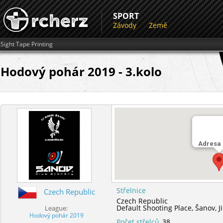
SPORT
Závody
Země
Sight Tape Printing
Hodový pohár 2019 - 3.kolo
Adresa
Střelnice
Czech Republic
Czech Republic
Default Shooting Place,
Šanov,
J
League:
Hodový pohár 2019
Počet střelců
38