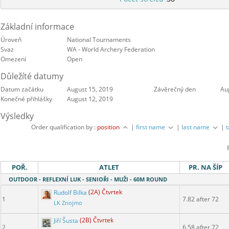
Základní informace
Úroveň
National Tournaments
Svaz
WA - World Archery Federation
Omezení
Open
Důležíté datumy
Datum začátku
August 15, 2019
Závěrečný den
Au
Konečné přihlášky
August 12, 2019
Výsledky
Order qualification by :
position
|
first name
|
last name
|
POŘ.
ATLET
PR. NA ŠÍP
OUTDOOR - REFLEXNÍ LUK - SENIOŘI - MUŽI - 60M ROUND
Rudolf Bilka
(2A) Čtvrtek
1
7.82 after 72
LK Znojmo
Jiří Šusta
(2B) Čtvrtek
2
6.58 after 72