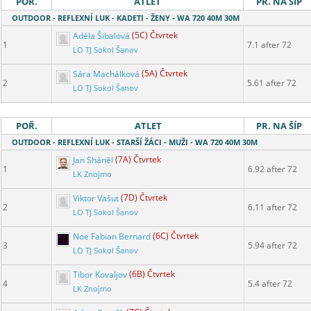
POŘ.
ATLET
PR. NA ŠÍP
OUTDOOR - REFLEXNÍ LUK - KADETI - ŽENY - WA 720 40M 30M
Adéla Šibalová
(5C) Čtvrtek
1
7.1 after 72
LO TJ Sokol Šanov
Sára Machálková
(5A) Čtvrtek
2
5.61 after 72
LO TJ Sokol Šanov
POŘ.
ATLET
PR. NA ŠÍP
OUTDOOR - REFLEXNÍ LUK - STARŠÍ ŽÁCI - MUŽI - WA 720 40M 30M
Jan Sháněl
(7A) Čtvrtek
1
6.92 after 72
LK Znojmo
Viktor Vašut
(7D) Čtvrtek
2
6.11 after 72
LO TJ Sokol Šanov
Noe Fabian Bernard
(6C) Čtvrtek
3
5.94 after 72
LO TJ Sokol Šanov
Tibor Kovaljov
(6B) Čtvrtek
4
5.4 after 72
LK Znojmo