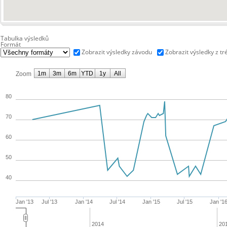
Tabulka výsledků
Formát
Zobrazit výsledky závodu
Zobrazit výsledky z tr
1m
3m
6m
YTD
1y
All
Zoom
80
70
60
50
40
Jan '13
Jul '13
Jan '14
Jul '14
Jan '15
Jul '15
Jan '1
2014
20