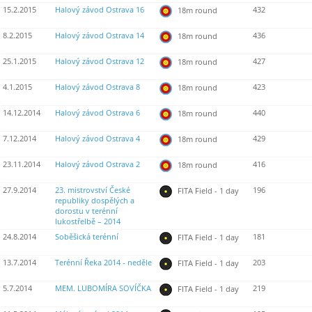
15.2.2015
Halový závod Ostrava 16
432
18m round
8.2.2015
Halový závod Ostrava 14
436
18m round
25.1.2015
Halový závod Ostrava 12
427
18m round
4.1.2015
Halový závod Ostrava 8
423
18m round
14.12.2014
Halový závod Ostrava 6
440
18m round
7.12.2014
Halový závod Ostrava 4
429
18m round
23.11.2014
Halový závod Ostrava 2
416
18m round
27.9.2014
23. mistrovství České
196
FITA Field - 1 day
republiky dospělých a
dorostu v terénní
lukostřelbě – 2014
24.8.2014
Soběšická terénní
181
FITA Field - 1 day
13.7.2014
Terénní Řeka 2014 - neděle
203
FITA Field - 1 day
5.7.2014
MEM. LUBOMÍRA SOVÍČKA
219
FITA Field - 1 day