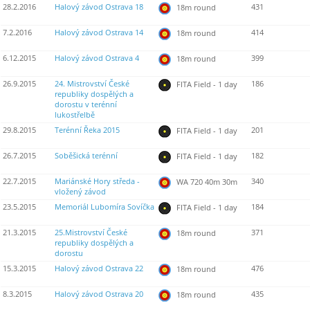
28.2.2016
Halový závod Ostrava 18
431
18m round
7.2.2016
Halový závod Ostrava 14
414
18m round
6.12.2015
Halový závod Ostrava 4
399
18m round
26.9.2015
24. Mistrovství České
186
FITA Field - 1 day
republiky dospělých a
dorostu v terénní
lukostřelbě
29.8.2015
Terénní Řeka 2015
201
FITA Field - 1 day
26.7.2015
Soběšická terénní
182
FITA Field - 1 day
22.7.2015
Mariánské Hory středa -
340
WA 720 40m 30m
vložený závod
23.5.2015
Memoriál Lubomíra Sovíčka
184
FITA Field - 1 day
21.3.2015
25.Mistrovství České
371
18m round
republiky dospělých a
dorostu
15.3.2015
Halový závod Ostrava 22
476
18m round
8.3.2015
Halový závod Ostrava 20
435
18m round