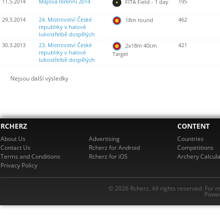
11.5.2014
Májová terénni 2014
195
FITA Field - 1 day
29.3.2014
24. Mistrovství České
462
18m round
republiky v halové
lukostřelbě dospělých
30.3.2013
23. Mistrovství České
421
2x18m 40cm
republiky v halové
Target
lukostřelbě dospělých
Nejsou další výsledky
RCHERZ
CONTENT
About Us
Advertising
Countries
Contact Us
Rcherz for Android
Competitions
Terms and Conditions
Rcherz for iOS
Archery Calcula
Privacy Policy
© 2026 Rcherz. All rights reserved. For 
Power