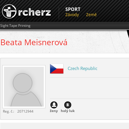
SPORT
Závody
Země
Sight Tape Printing
Beata
Meisnerová
Czech Republic
ženy
holý luk
Reg. č.:
20712944