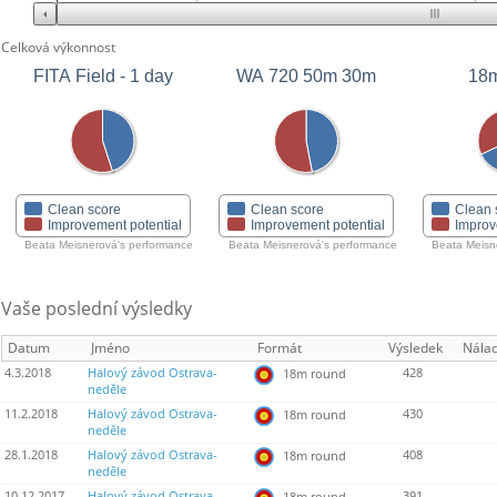
Celková výkonnost
FITA Field - 1 day
WA 720 50m 30m
18m
Clean score
Clean score
Clean 
Improvement potential
Improvement potential
Improv
Beata Meisnerová's performance
Beata Meisnerová's performance
Beata Meisn
Vaše poslední výsledky
Datum
Jméno
Formát
Výsledek
Nála
4.3.2018
Halový závod Ostrava-
428
18m round
neděle
11.2.2018
Halový závod Ostrava-
430
18m round
neděle
28.1.2018
Halový závod Ostrava-
408
18m round
neděle
10.12.2017
Halový závod Ostrava-
391
18m round