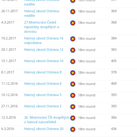
neděle
26.11.2017
Halový závod Ostrava-
369
18m round
neděle
4.3.2017
27.Mistrovství České
368
18m round
republiky dospělých a
dorostu
19.2.2017
Halový závod Ostrava 16
384
18m round
odpoledne
29.1.2017
Halový závod Ostrava 12
365
18m round
15.1.2017
Halový závod Ostrava 10
405
18m round
8.1.2017
Halový závod Ostrava 8
378
18m round
11.12.2016
Halový závod Ostrava 6
409
18m round
10.12.2016
Halový závod Ostrava 5
393
18m round
27.11.2016
Halový závod Ostrava 2
393
18m round
12.3.2016
26. Mistrovství ČR dospělých
366
18m round
v halové lukostřelbě
6.3.2016
Halový závod Ostrava 20
436
18m round