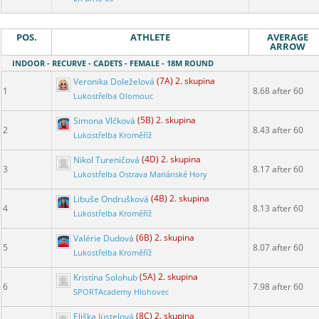
POS.
ATHLETE
AVERAGE
ARROW
INDOOR - RECURVE - CADETS - FEMALE - 18M ROUND
Veronika Doleželová
(7A) 2. skupina
1
8.68 after 60
Lukostřelba Olomouc
Simona Vlčková
(5B) 2. skupina
2
8.43 after 60
Lukostřelba Kroměříž
Nikol Tureničová
(4D) 2. skupina
3
8.17 after 60
Lukostřelba Ostrava Mariánské Hory
Libuše Ondrušková
(4B) 2. skupina
4
8.13 after 60
Lukostřelba Kroměříž
Valérie Dudová
(6B) 2. skupina
5
8.07 after 60
Lukostřelba Kroměříž
Kristína Solohub
(5A) 2. skupina
6
7.98 after 60
SPORTAcademy Hlohovec
Eliška Jüstelová
(8C) 2. skupina