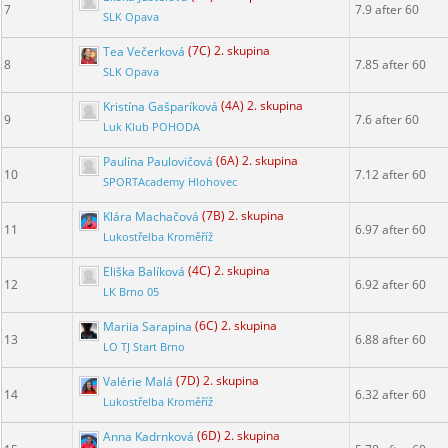
7
7.9 after 60
SLK Opava
Tea Večerková
(7C) 2. skupina
8
7.85 after 60
SLK Opava
Kristína Gašparíková
(4A) 2. skupina
9
7.6 after 60
Luk Klub POHODA
Paulína Paulovičová
(6A) 2. skupina
10
7.12 after 60
SPORTAcademy Hlohovec
Klára Machačová
(7B) 2. skupina
11
6.97 after 60
Lukostřelba Kroměříž
Eliška Balíková
(4C) 2. skupina
12
6.92 after 60
LK Brno 05
Mariia Sarapina
(6C) 2. skupina
13
6.88 after 60
LO TJ Start Brno
Valérie Malá
(7D) 2. skupina
14
6.32 after 60
Lukostřelba Kroměříž
Anna Kadrnková
(6D) 2. skupina