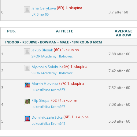
Jana Geryková
(8D) 1. skupina
6
3.7 after 60
LK Brno 05
POS.
ATHLETE
AVERAGE
ARROW
INDOOR - RECURVE - BOWMAN - MALE - 18M ROUND 60CM
Jakub Blesak
(6C) 1. skupina
1
7.88 after 60
SPORTAcademy Hlohovec
Mykhailo Solohub
(6A) 1. skupina
2
7.42 after 60
SPORTAcademy Hlohovec
Martin Hlavinka
(7A) 1. skupina
3
7.32 after 60
Lukostřelba Kroměříž
Filip Skopal
(6D) 1. skupina
4
7.08 after 60
Lukostřelba Kroměříž
Dominik Zahrádka
(6B) 1. skupina
5
5.53 after 60
Lukostřelba Kroměříž