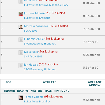
Karel Kynčl
(4B) 3. skupina
1
8.98 after 60
Lukostřelba Ostrava Mariánské Hory
Jaroslav Malošík
(4C) 3. skupina
2
8.67 after 60
Lukostřelba Kroměříž
Marcela Kozáková
(4D) 3. skupina
3
7.87 after 60
SLK Opava
Ľubomír JANEC
(4A) 3. skupina
4
7.3 after 60
SPORTAcademy Hlohovec
Ivo Jakubík
(5A) 3. skupina
5
5.95 after 60
SK Přerov 1908
Jan Habala
(5C) 3. skupina
6
5.2 after 60
SPORTAcademy Hlohovec
POS.
ATHLETE
AVERAGE
ARROW
INDOOR - RECURVE - MASTERS - MALE - 18M ROUND
Tomáš Valenta
(9B) 2. skupina
1
9.12 after 60
Lukostřelba Prostějov