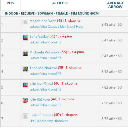
POS.
ATHLETE
AVERAGE
ARROW
INDOOR - RECURVE - BOWMAN - FEMALE - 18M ROUND 60CM
Magdalena Vann
(4B) 1. skupina
1
8.48 after 60
Lukostřelba Ostrava Mariánské Hory
Sofie Vaško
(5C) 1. skupina
2
8.47 after 60
Lukostřelba Kroměříž
Michaela Velísková
(5A) 1. skupina
3
8.47 after 60
Lukostřelba Kroměříž
Thea Malcharová
(5B) 1. skupina
4
8.42 after 60
Lukostřelba Kroměříž
Julie Javoříková
(4C) 1. skupina
5
7.82 after 60
Lukostřelba Kroměříž
Julie Růžková
(4A) 1. skupina
6
7.58 after 60
Lukostřelba Kroměříž
Eliška Šmoldas
(4D) 1. skupina
7
5.72 after 60
SPORTAcademy Hlohovec