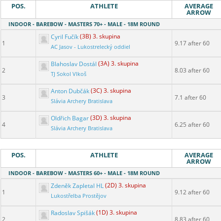
POS.
ATHLETE
AVERAGE
ARROW
INDOOR - BAREBOW - MASTERS 70+ - MALE - 18M ROUND
Cyril Fučík
(3B) 3. skupina
1
9.17 after 60
AC Jasov - Lukostrelecký oddiel
Blahoslav Dostál
(3A) 3. skupina
2
8.03 after 60
TJ Sokol Vlkoš
Anton Dubčák
(3C) 3. skupina
3
7.1 after 60
Slávia Archery Bratislava
Oldřich Bagar
(3D) 3. skupina
4
6.25 after 60
Slávia Archery Bratislava
POS.
ATHLETE
AVERAGE
ARROW
INDOOR - BAREBOW - MASTERS 60+ - MALE - 18M ROUND
Zdeněk Zapletal HL
(2D) 3. skupina
1
9.12 after 60
Lukostřelba Prostějov
Radoslav Spišák
(1D) 3. skupina
2
8.83 after 60