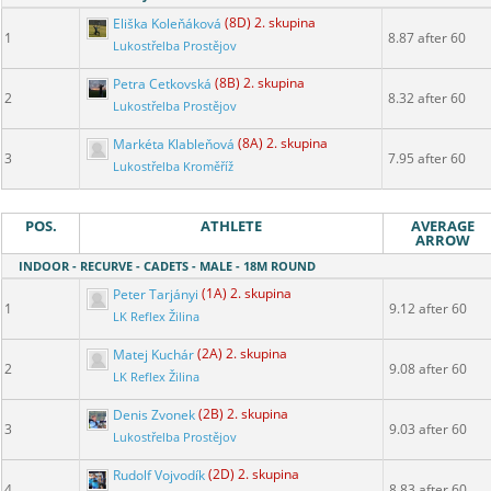
Eliška Koleňáková
(8D) 2. skupina
1
8.87 after 60
Lukostřelba Prostějov
Petra Cetkovská
(8B) 2. skupina
2
8.32 after 60
Lukostřelba Prostějov
Markéta Klableňová
(8A) 2. skupina
3
7.95 after 60
Lukostřelba Kroměříž
POS.
ATHLETE
AVERAGE
ARROW
INDOOR - RECURVE - CADETS - MALE - 18M ROUND
Peter Tarjányi
(1A) 2. skupina
1
9.12 after 60
LK Reflex Žilina
Matej Kuchár
(2A) 2. skupina
2
9.08 after 60
LK Reflex Žilina
Denis Zvonek
(2B) 2. skupina
3
9.03 after 60
Lukostřelba Prostějov
Rudolf Vojvodík
(2D) 2. skupina
4
8.83 after 60