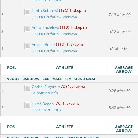
Luk Klub POHODA
Lenka Kubicová
(12C) 1. skupina
2
7.13 after 60
1. SŠLK Petržalka - Bratislava
Anica Kruželová
(11B) 1. skupina
3
5.12 after 60
1. SŠLK Petržalka - Bratislava
Amélia Butler
(11D) 1. skupina
4
5.1 after 60
1. SŠLK Petržalka - Bratislava
POS.
ATHLETE
AVERAGE
ARROW
INDOOR - BAREBOW - CUB - MALE - 18M ROUND 60CM
Ondřej Šugárek
(7D) 1. skupina
1
9.28 after 60
SK policie Vsetín
Lukáš Began
(7C) 1. skupina
2
5.42 after 60
Luk Klub POHODA
POS.
ATHLETE
AVERAGE
ARROW
INDOOR - BAREBOW - CUB - FEMALE - 18M ROUND 60CM