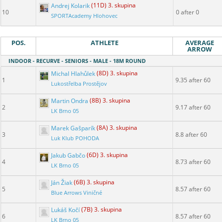
Andrej Kolarik
(11D) 3. skupina
10
0 after 0
SPORTAcademy Hlohovec
POS.
ATHLETE
AVERAGE
ARROW
INDOOR - RECURVE - SENIORS - MALE - 18M ROUND
Michal Hlahůlek
(8D) 3. skupina
1
9.35 after 60
Lukostřelba Prostějov
Martin Ondra
(8B) 3. skupina
2
9.17 after 60
LK Brno 05
Marek Gašparík
(8A) 3. skupina
3
8.8 after 60
Luk Klub POHODA
Jakub Gabčo
(6D) 3. skupina
4
8.73 after 60
LK Brno 05
Ján Žiak
(6B) 3. skupina
5
8.57 after 60
Blue Arrows Viničné
Lukáš Kočí
(7B) 3. skupina
6
8.57 after 60
LK Brno 05