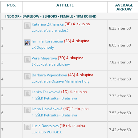
POS.
ATHLETE
AVERAGE
ARROW
INDOOR - BAREBOW - SENIORS - FEMALE - 18M ROUND
Katarína Žitňanská
(3B) 4. skupina
1
8.23 after 60
Lukostreľba pre radosť
Jarmila Korábečná
(2A) 4. skupina
2
8.05 after 60
LK Dopohody
Věra Majerová
(3D) 4. skupina
3
7.82 after 60
SK Lukostřelba Libichov
Barbara Vojvodíková
(4A) 4. skupina
4
7.75 after 60
Lukostřelba Ostrava Mariánské Hory
Lenka Ferkovová
(1D) 4. skupina
5
7.73 after 60
1. SŠLK Petržalka - Bratislava
Ivana Harvánková
(4C) 4. skupina
6
7.53 after 60
1. SŠLK Petržalka - Bratislava
Lucia Barkolová
(1B) 4. skupina
7
7.42 after 60
Luk Klub POHODA