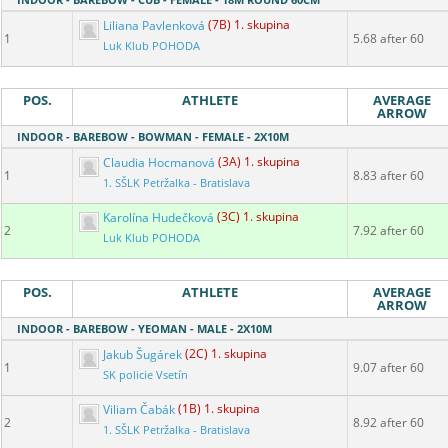
Liliana Pavlenková
(7B) 1. skupina
1
5.68 after 60
Luk Klub POHODA
POS.
ATHLETE
AVERAGE
ARROW
INDOOR - BAREBOW - BOWMAN - FEMALE - 2X10M
Claudia Hocmanová
(3A) 1. skupina
1
8.83 after 60
1. SŠLK Petržalka - Bratislava
Karolína Hudečková
(3C) 1. skupina
2
7.92 after 60
Luk Klub POHODA
POS.
ATHLETE
AVERAGE
ARROW
INDOOR - BAREBOW - YEOMAN - MALE - 2X10M
Jakub Šugárek
(2C) 1. skupina
1
9.07 after 60
SK policie Vsetín
Viliam Čabák
(1B) 1. skupina
2
8.92 after 60
1. SŠLK Petržalka - Bratislava