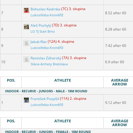
Bohuslav Kadrnka
(7C) 3. skupina
7
8.52 after 60
Lukostřelba Kroměříž
Aleš Pochylý
(7D) 3. skupina
8
8.28 after 60
LO TJ Start Brno
Jakub Klar
(12A) 4. skupina
9
7.42 after 60
Lukostřelba Kroměříž
Rastislav Záhorský
(7A) 3. skupina
10
6.9 after 60
Slávia Archery Bratislava
POS.
ATHLETE
AVERAGE
ARROW
INDOOR - RECURVE - JUNIORS - MALE - 18M ROUND
František Pospíšil
(11A) 2. skupina
1
9.12 after 60
Lukostřelba Kroměříž
POS.
ATHLETE
AVERAGE
ARROW
INDOOR - RECURVE - JUNIORS - FEMALE - 18M ROUND