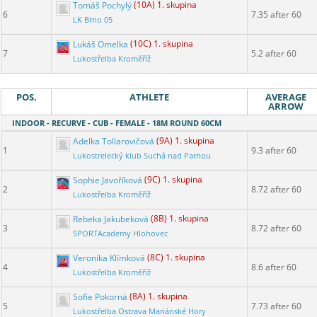
Tomáš Pochylý
(10A) 1. skupina
6
7.35 after 60
LK Brno 05
Lukáš Omelka
(10C) 1. skupina
7
5.2 after 60
Lukostřelba Kroměříž
POS.
ATHLETE
AVERAGE
ARROW
INDOOR - RECURVE - CUB - FEMALE - 18M ROUND 60CM
Adelka Tollarovičová
(9A) 1. skupina
1
9.3 after 60
Lukostrelecký klub Suchá nad Parnou
Sophie Javoříková
(9C) 1. skupina
2
8.72 after 60
Lukostřelba Kroměříž
Rebeka Jakubeková
(8B) 1. skupina
3
8.72 after 60
SPORTAcademy Hlohovec
Veronika Klímková
(8C) 1. skupina
4
8.6 after 60
Lukostřelba Kroměříž
Sofie Pokorná
(8A) 1. skupina
5
7.73 after 60
Lukostřelba Ostrava Mariánské Hory