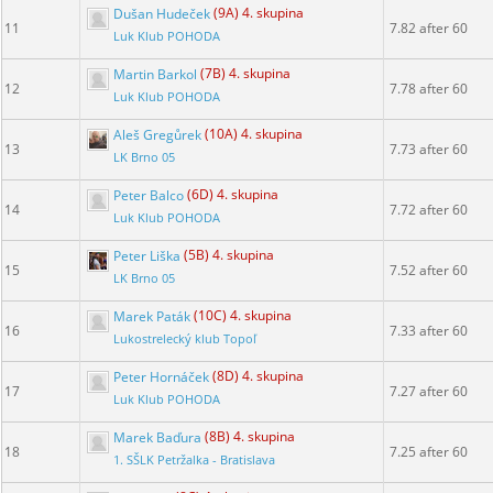
Dušan Hudeček
(9A) 4. skupina
11
7.82 after 60
Luk Klub POHODA
Martin Barkol
(7B) 4. skupina
12
7.78 after 60
Luk Klub POHODA
Aleš Gregůrek
(10A) 4. skupina
13
7.73 after 60
LK Brno 05
Peter Balco
(6D) 4. skupina
14
7.72 after 60
Luk Klub POHODA
Peter Liška
(5B) 4. skupina
15
7.52 after 60
LK Brno 05
Marek Paták
(10C) 4. skupina
16
7.33 after 60
Lukostrelecký klub Topoľ
Peter Hornáček
(8D) 4. skupina
17
7.27 after 60
Luk Klub POHODA
Marek Baďura
(8B) 4. skupina
18
7.25 after 60
1. SŠLK Petržalka - Bratislava