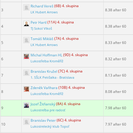
Richard Vereš
(6B) 4. skupina
3
8.38 after 60
LK Hubert Arrows
Petr Hartl
(11A) 4. skupina
4
8.38 after 60
TJ Sokol Vlkoš
Tomáš Mikláš
(7A) 4. skupina
5
8.33 after 60
LK Hubert Arrows
Michal Hoffman HL
(9D) 4. skupina
6
8.32 after 60
Lukostřelba Kroměříž
Branislav Kružel
(7C) 4. skupina
7
8.13 after 60
1. SŠLK Petržalka - Bratislava
Zdeněk Vaňhara
(10B) 4. skupina
8
8.08 after 60
Lukostřelba Kroměříž
Jozef Žitňanský
(8A) 4. skupina
9
7.98 after 60
Lukostreľba pre radosť
Branislav Peter
(6C) 4. skupina
10
7.97 after 60
Lukostrelecký klub Topoľ