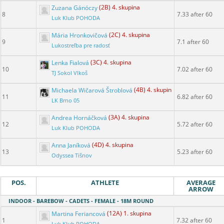
Zuzana Gánóczy
(2B) 4. skupina
8
7.33 after 60
Luk Klub POHODA
Mária Hronkovičová
(2C) 4. skupina
9
7.1 after 60
Lukostreľba pre radosť
Lenka Fialová
(3C) 4. skupina
10
7.02 after 60
TJ Sokol Vlkoš
Michaela Wičarová Štroblová
(4B) 4. skupina
11
6.82 after 60
LK Brno 05
Andrea Hornáčková
(3A) 4. skupina
12
5.72 after 60
Luk Klub POHODA
Anna Janíková
(4D) 4. skupina
13
5.23 after 60
Odyssea Tišnov
POS.
ATHLETE
AVERAGE
ARROW
INDOOR - BAREBOW - CADETS - FEMALE - 18M ROUND
Martina Feriancová
(12A) 1. skupina
1
7.32 after 60