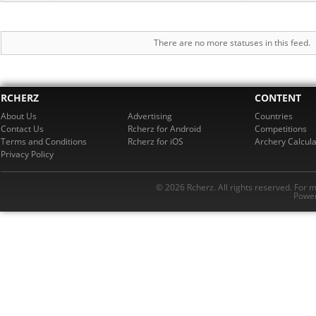
There are no more statuses in this feed.
RCHERZ
CONTENT
About Us
Advertising
Countries
Contact Us
Rcherz for Android
Competitions
Terms and Conditions
Rcherz for iOS
Archery Calcula
Privacy Policy
© 2026 Rcherz. All rights reserved. For 
Power