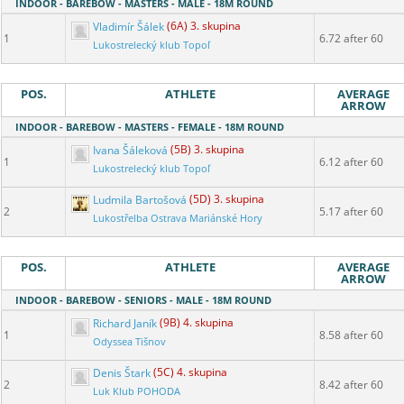
INDOOR - BAREBOW - MASTERS - MALE - 18M ROUND
Vladimír Šálek
(6A) 3. skupina
1
6.72 after 60
Lukostrelecký klub Topoľ
POS.
ATHLETE
AVERAGE
ARROW
INDOOR - BAREBOW - MASTERS - FEMALE - 18M ROUND
Ivana Šáleková
(5B) 3. skupina
1
6.12 after 60
Lukostrelecký klub Topoľ
Ludmila Bartošová
(5D) 3. skupina
2
5.17 after 60
Lukostřelba Ostrava Mariánské Hory
POS.
ATHLETE
AVERAGE
ARROW
INDOOR - BAREBOW - SENIORS - MALE - 18M ROUND
Richard Janík
(9B) 4. skupina
1
8.58 after 60
Odyssea Tišnov
Denis Štark
(5C) 4. skupina
2
8.42 after 60
Luk Klub POHODA