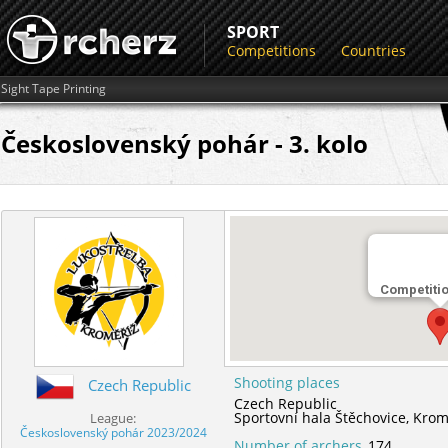
SPORT
Competitions
Countries
Sight Tape Printing
Československý pohár - 3. kolo
Competiti
Shooting places
Czech Republic
Czech Republic
Sportovní hala Štěchovice,
Krom
League:
Československý pohár 2023/2024
Number of archers
174