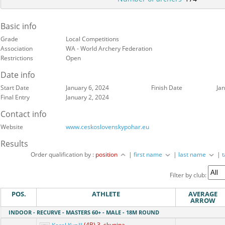
Basic info
Grade
Local Competitions
Association
WA - World Archery Federation
Restrictions
Open
Date info
Start Date
January 6, 2024
Finish Date
Ja
Final Entry
January 2, 2024
Contact info
Website
www.ceskoslovenskypohar.eu
Results
Order qualification by :
position
|
first name
|
last name
|
Filter by club:
POS.
ATHLETE
AVERAGE
ARROW
INDOOR - RECURVE - MASTERS 60+ - MALE - 18M ROUND