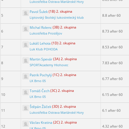
Lukostřelba Ostrava Mariánské Hory
Pavol Šulek
(1B) 2. skupina
5
8.8 after 60
Liptovský školský lukostrelecký klub
Michal Rolenc
(3B) 2. skupina
6
8.73 after 60
Lukostřelba Prostějov
Lukáš Lehota
(1D) 2. skupina
7
8.53 after 60
Luk Klub POHODA
Martin Spevár
(3A) 2. skupina
8
7.83 after 60
SPORTAcademy Hlohovec
Patrik Pochylý
(1C) 2. skupina
9
6.77 after 60
LK Brno 05
Tomáš Čech
(3C) 2. skupina
10
6.15 after 60
LK Brno 05
Štěpán Žáček
(3D) 2. skupina
11
6.1 after 60
Lukostřelba Ostrava Mariánské Hory
Václav Kratina
(2C) 2. skupina
12
4.32 after 60
LK Brno 05