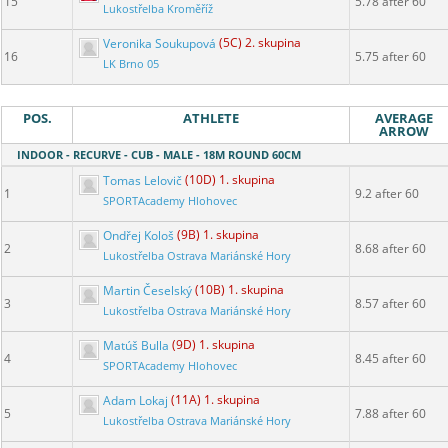
15
5.78 after 60
Lukostřelba Kroměříž
Veronika Soukupová
(5C) 2. skupina
16
5.75 after 60
LK Brno 05
POS.
ATHLETE
AVERAGE
ARROW
INDOOR - RECURVE - CUB - MALE - 18M ROUND 60CM
Tomas Lelovič
(10D) 1. skupina
1
9.2 after 60
SPORTAcademy Hlohovec
Ondřej Kološ
(9B) 1. skupina
2
8.68 after 60
Lukostřelba Ostrava Mariánské Hory
Martin Česelský
(10B) 1. skupina
3
8.57 after 60
Lukostřelba Ostrava Mariánské Hory
Matúš Bulla
(9D) 1. skupina
4
8.45 after 60
SPORTAcademy Hlohovec
Adam Lokaj
(11A) 1. skupina
5
7.88 after 60
Lukostřelba Ostrava Mariánské Hory