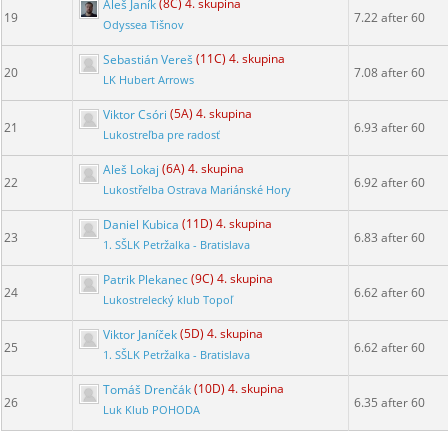
Aleš Janík
(8C) 4. skupina
19
7.22 after 60
Odyssea Tišnov
Sebastián Vereš
(11C) 4. skupina
20
7.08 after 60
LK Hubert Arrows
Viktor Csóri
(5A) 4. skupina
21
6.93 after 60
Lukostreľba pre radosť
Aleš Lokaj
(6A) 4. skupina
22
6.92 after 60
Lukostřelba Ostrava Mariánské Hory
Daniel Kubica
(11D) 4. skupina
23
6.83 after 60
1. SŠLK Petržalka - Bratislava
Patrik Plekanec
(9C) 4. skupina
24
6.62 after 60
Lukostrelecký klub Topoľ
Viktor Janíček
(5D) 4. skupina
25
6.62 after 60
1. SŠLK Petržalka - Bratislava
Tomáš Drenčák
(10D) 4. skupina
26
6.35 after 60
Luk Klub POHODA