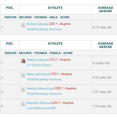
POS.
ATHLETE
AVERAGE
ARROW
INDOOR - RECURVE - YEOMAN - MALE - 2X10M
Krištof Záleský
(2D) 1. skupina
1
9.17 after 60
SPORTAcademy Hlohovec
POS.
ATHLETE
AVERAGE
ARROW
INDOOR - RECURVE - YEOMAN - FEMALE - 2X10M
Adéla Fučíková
(1C) 1. skupina
1
9.3 after 60
LO TJ Sokol Šanov
Nela Lelovičová
(1D) 1. skupina
2
8.25 after 60
SPORTAcademy Hlohovec
Hanka Palkovičová
(2B) 1. skupina
3
7.57 after 60
SPORTAcademy Hlohovec
Markéta Kluková
(2A) 1. skupina
4
7.53 after 60
Lukostřelba Kroměříž