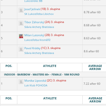
Lukostrelec BB
Josef Jelínek
(1B) 3. skupina
3
8.78 after 60
SK Lukostřelba Libichov
Tibor Záhorský
(2A) 3. skupina
4
8.68 after 60
Slávia Archery Bratislava
Milan Lutonský
(2B) 3. skupina
5
8.63 after 60
Lukostřelba Kroměříž
Pavol Krátky
(1C) 3. skupina
6
8.6 after 60
Slávia Archery Bratislava
POS.
ATHLETE
AVERAGE
ARROW
INDOOR - BAREBOW - MASTERS 60+ - FEMALE - 18M ROUND
Monika Lipovská
(2C) 3. skupina
1
7.22 after 60
Luk Klub POHODA
POS.
ATHLETE
AVERAGE
ARROW