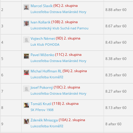
Marcel Slavík
(9C) 2. skupina
2
8.88 after 60
Lukostřelba Ostrava Mariánské Hory
Ivan Kollarik
(10B) 2. skupina
3
8.67 after 60
Lukostrelecký klub Suchá nad Parnou
Vojtech Német
(9D) 2. skupina
4
8.43 after 60
Luk Klub POHODA
Pavel Miženko
(11C) 2. skupina
5
8.38 after 60
Lukostřelba Ostrava Mariánské Hory
Michal Hoffman RL
(9A) 2. skupina
6
8.35 after 60
Lukostřelba Kroměříž
Josef Pokorný
(10C) 2. skupina
7
8.27 after 60
Lukostřelba Ostrava Mariánské Hory
Tomáš Krutil
(11B) 2. skupina
8
8.13 after 60
SK Přerov 1908
Zdeněk Mniazga
(10A) 2. skupina
9
8 after 60
Lukostřelba Kroměříž