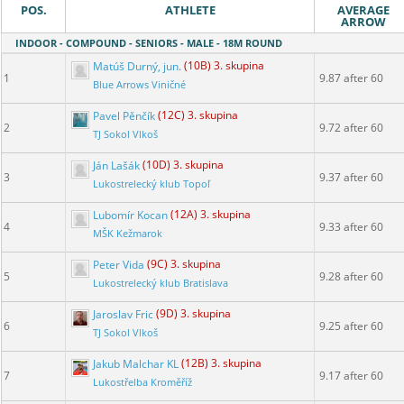
POS.
ATHLETE
AVERAGE
ARROW
INDOOR - COMPOUND - SENIORS - MALE - 18M ROUND
Matúš Durný, jun.
(10B) 3. skupina
1
9.87 after 60
Blue Arrows Viničné
Pavel Pěnčík
(12C) 3. skupina
2
9.72 after 60
TJ Sokol Vlkoš
Ján Lašák
(10D) 3. skupina
3
9.37 after 60
Lukostrelecký klub Topoľ
Lubomír Kocan
(12A) 3. skupina
4
9.33 after 60
MŠK Kežmarok
Peter Vida
(9C) 3. skupina
5
9.28 after 60
Lukostrelecký klub Bratislava
Jaroslav Fric
(9D) 3. skupina
6
9.25 after 60
TJ Sokol Vlkoš
Jakub Malchar KL
(12B) 3. skupina
7
9.17 after 60
Lukostřelba Kroměříž