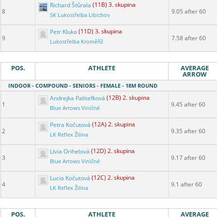
Richard Štůrala
(11B) 3. skupina
8
9.05 after 60
SK Lukostřelba Libichov
Petr Kluka
(11D) 3. skupina
9
7.58 after 60
Lukostřelba Kroměříž
POS.
ATHLETE
AVERAGE
ARROW
INDOOR - COMPOUND - SENIORS - FEMALE - 18M ROUND
Andrejka Palitefková
(12B) 2. skupina
1
9.45 after 60
Blue Arrows Viničné
Petra Kočutová
(12A) 2. skupina
2
9.35 after 60
LK Reflex Žilina
Lívia Orihelová
(12D) 2. skupina
3
9.17 after 60
Blue Arrows Viničné
Lucia Kočutová
(12C) 2. skupina
4
9.1 after 60
LK Reflex Žilina
POS.
ATHLETE
AVERAGE