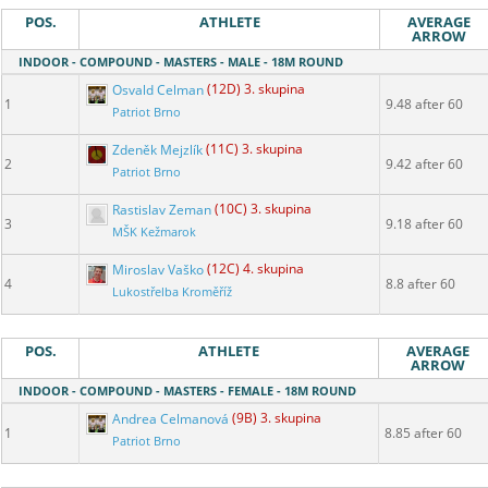
POS.
ATHLETE
AVERAGE
ARROW
INDOOR - COMPOUND - MASTERS - MALE - 18M ROUND
Osvald Celman
(12D) 3. skupina
1
9.48 after 60
Patriot Brno
Zdeněk Mejzlík
(11C) 3. skupina
2
9.42 after 60
Patriot Brno
Rastislav Zeman
(10C) 3. skupina
3
9.18 after 60
MŠK Kežmarok
Miroslav Vaško
(12C) 4. skupina
4
8.8 after 60
Lukostřelba Kroměříž
POS.
ATHLETE
AVERAGE
ARROW
INDOOR - COMPOUND - MASTERS - FEMALE - 18M ROUND
Andrea Celmanová
(9B) 3. skupina
1
8.85 after 60
Patriot Brno