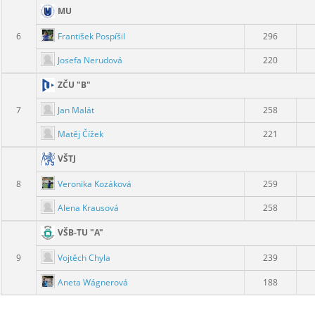
MU
František Pospíšil
6
296
Josefa Nerudová
220
ZČU "B"
Jan Malát
7
258
Matěj Čížek
221
VŠTJ
Veronika Kozáková
8
259
Alena Krausová
258
VŠB-TU "A"
Vojtěch Chyla
9
239
Aneta Wágnerová
188