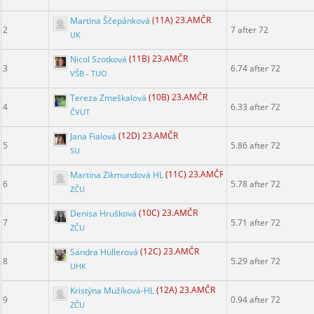
Martina Ščepánková
(11A) 23.AMČR
2
7 after 72
UK
Nicol Szotková
(11B) 23.AMČR
3
6.74 after 72
VŠB - TUO
Tereza Zmeškalová
(10B) 23.AMČR
4
6.33 after 72
ČVUT
Jana Fialová
(12D) 23.AMČR
5
5.86 after 72
SU
Martina Zikmundová HL
(11C) 23.AMČR
6
5.78 after 72
ZČU
Denisa Hrušková
(10C) 23.AMČR
7
5.71 after 72
ZČU
Sandra Hüllerová
(12C) 23.AMČR
8
5.29 after 72
UHK
Kristýna Mužíková-HL
(12A) 23.AMČR
9
0.94 after 72
ZČU