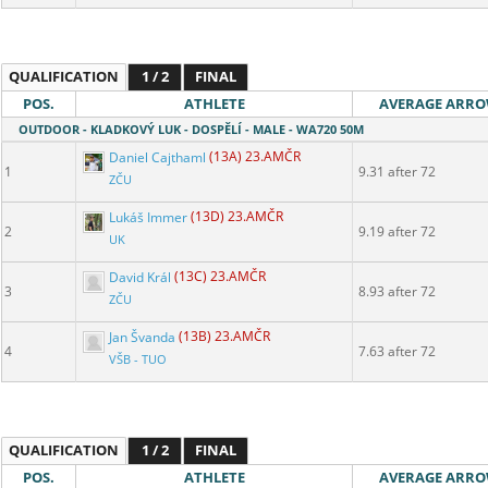
QUALIFICATION
1 / 2
FINAL
POS.
ATHLETE
AVERAGE ARR
OUTDOOR - KLADKOVÝ LUK - DOSPĚLÍ - MALE - WA720 50M
Daniel Cajthaml
(13A) 23.AMČR
1
9.31 after 72
ZČU
Lukáš Immer
(13D) 23.AMČR
2
9.19 after 72
UK
David Král
(13C) 23.AMČR
3
8.93 after 72
ZČU
Jan Švanda
(13B) 23.AMČR
4
7.63 after 72
VŠB - TUO
QUALIFICATION
1 / 2
FINAL
POS.
ATHLETE
AVERAGE ARR