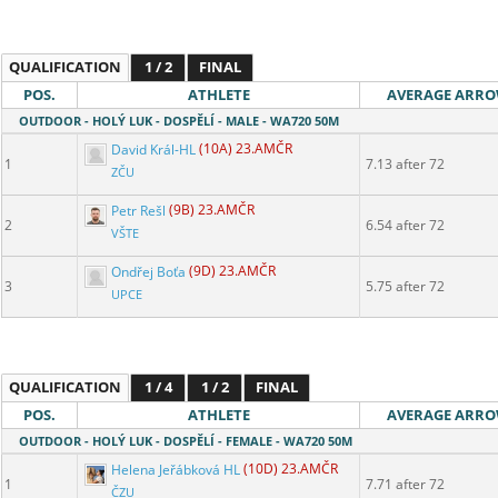
QUALIFICATION
1 / 2
FINAL
POS.
ATHLETE
AVERAGE ARR
OUTDOOR - HOLÝ LUK - DOSPĚLÍ - MALE - WA720 50M
David Král-HL
(10A) 23.AMČR
1
7.13 after 72
ZČU
Petr Rešl
(9B) 23.AMČR
2
6.54 after 72
VŠTE
Ondřej Boťa
(9D) 23.AMČR
3
5.75 after 72
UPCE
QUALIFICATION
1 / 4
1 / 2
FINAL
POS.
ATHLETE
AVERAGE ARR
OUTDOOR - HOLÝ LUK - DOSPĚLÍ - FEMALE - WA720 50M
Helena Jeřábková HL
(10D) 23.AMČR
1
7.71 after 72
ČZU