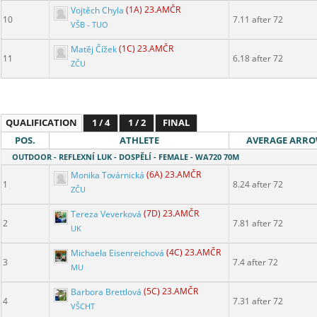
Vojtěch Chyla
(1A) 23.AMČR
10
7.11 after 72
VŠB - TUO
Matěj Čížek
(1C) 23.AMČR
11
6.18 after 72
ZČU
QUALIFICATION
1 / 4
1 / 2
FINAL
POS.
ATHLETE
AVERAGE ARR
OUTDOOR - REFLEXNÍ LUK - DOSPĚLÍ - FEMALE - WA720 70M
Monika Továrnická
(6A) 23.AMČR
1
8.24 after 72
ZČU
Tereza Veverková
(7D) 23.AMČR
2
7.81 after 72
UK
Michaela Eisenreichová
(4C) 23.AMČR
3
7.4 after 72
MU
Barbora Brettlová
(5C) 23.AMČR
4
7.31 after 72
VŠCHT