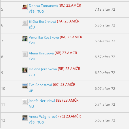
Denisa Tomanová
(8C) 23.AMČR
5
7.13 after 72
VŠB - TUO
Eliška Beránková
(7A) 23.AMČR
6
6.86 after 72
ZČU
Veronika Kozáková
(8A) 23.AMČR
7
6.64 after 72
ČVUT
Alena Krausová
(6B) 23.AMČR
8
6.57 after 72
ČVUT
Helena Jeřábková
(5B) 23.AMČR
9
6.39 after 72
ČZU
Eva Šebestová
(6C) 23.AMČR
10
6.07 after 72
UP
Josefa Nerudová
(8B) 23.AMČR
11
5.74 after 72
MU
Aneta Wágnerová
(7C) 23.AMČR
12
5.63 after 72
VŠB - TUO