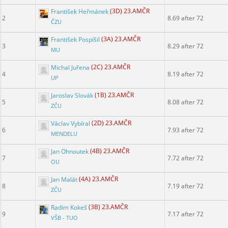
František Heřmánek
(3D) 23.AMČR
2
8.69 after 72
ČZU
František Pospíšil
(3A) 23.AMČR
3
8.29 after 72
MU
Michal Juřena
(2C) 23.AMČR
4
8.19 after 72
UP
Jaroslav Slovák
(1B) 23.AMČR
5
8.08 after 72
ZČU
Václav Vybíral
(2D) 23.AMČR
6
7.93 after 72
MENDELU
Jan Ohnoutek
(4B) 23.AMČR
7
7.72 after 72
OU
Jan Malát
(4A) 23.AMČR
8
7.19 after 72
ZČU
Radim Kokeš
(3B) 23.AMČR
9
7.17 after 72
VŠB - TUO