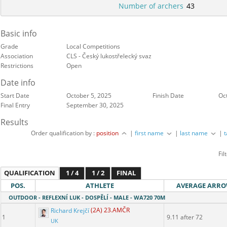
Number of archers
43
Basic info
Grade
Local Competitions
Association
CLS - Český lukostřelecký svaz
Restrictions
Open
Date info
Start Date
October 5, 2025
Finish Date
Oc
Final Entry
September 30, 2025
Results
Order qualification by :
position
|
first name
|
last name
|
Fil
QUALIFICATION
1 / 4
1 / 2
FINAL
POS.
ATHLETE
AVERAGE ARR
OUTDOOR - REFLEXNÍ LUK - DOSPĚLÍ - MALE - WA720 70M
Richard Krejčí
(2A) 23.AMČR
1
9.11 after 72
UK