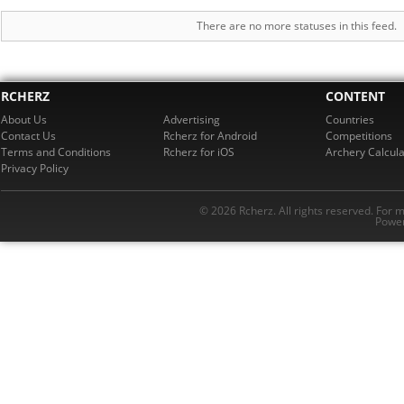
There are no more statuses in this feed.
RCHERZ
CONTENT
About Us
Advertising
Countries
Contact Us
Rcherz for Android
Competitions
Terms and Conditions
Rcherz for iOS
Archery Calcula
Privacy Policy
© 2026 Rcherz. All rights reserved. For 
Power