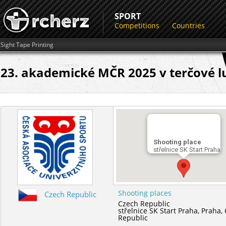
SPORT
Competitions
Countries
Sight Tape Printing
23. akademické MČR 2025 v terčové lu
Shooting place
střelnice SK Start Praha
Shooting places
Czech Republic
Czech Republic
střelnice SK Start Praha,
Praha,
Republic