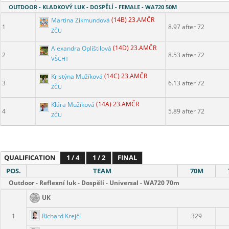
OUTDOOR - KLADKOVÝ LUK - DOSPĚLÍ - FEMALE - WA720 50M
Martina Zikmundová
(14B) 23.AMČR
1
8.97 after 72
ZČU
Alexandra Oplíštilová
(14D) 23.AMČR
2
8.53 after 72
VŠCHT
Kristýna Mužíková
(14C) 23.AMČR
3
6.13 after 72
ZČU
Klára Mužíková
(14A) 23.AMČR
4
5.89 after 72
ZČU
QUALIFICATION
1 / 4
1 / 2
FINAL
POS.
TEAM
70M
Outdoor - Reflexní luk - Dospělí - Universal - WA720 70m
UK
Richard Krejčí
1
329