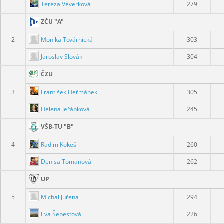
Tereza Veverková
279
ZČU "A"
Monika Továrnická
2
303
Jaroslav Slovák
304
ČZU
František Heřmánek
3
305
Helena Jeřábková
245
VŠB-TU "B"
Radim Kokeš
4
260
Denisa Tomanová
262
UP
Michal Juřena
5
294
Eva Šebestová
226