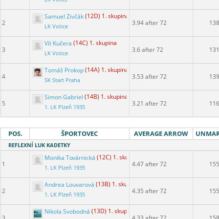
Samuel Zivčák
(12D) 1. skupina
2
3.94 after 72
13
LK Votice
Vít Kučera
(14C) 1. skupina
3
3.6 after 72
13
LK Votice
Tomáš Prokop
(14A) 1. skupina
4
3.53 after 72
13
SK Start Praha
Simon Gabriel
(14B) 1. skupina
5
3.21 after 72
11
1. LK Plzeň 1935
POS.
ŠPORTOVEC
AVERAGE ARROW
UNMA
REFLEXNÍ LUK KADETKY
Monika Továrnická
(12C) 1. skupina
1
4.47 after 72
15
1. LK Plzeň 1935
Andrea Louvarová
(13B) 1. skupina
2
4.35 after 72
15
1. LK Plzeň 1935
Nikola Svobodná
(13D) 1. skupina
3
4.33 after 72
15