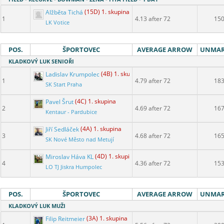
Alžběta Tichá
(15D) 1. skupina
1
4.13 after 72
15
LK Votice
POS.
ŠPORTOVEC
AVERAGE ARROW
UNMA
KLADKOVÝ LUK SENIOŘI
Ladislav Krumpolec
(4B) 1. skupina
1
4.79 after 72
18
SK Start Praha
Pavel Šrut
(4C) 1. skupina
2
4.69 after 72
16
Kentaur - Pardubice
Jiří Sedláček
(4A) 1. skupina
3
4.68 after 72
16
SK Nové Město nad Metují
Miroslav Háva KL
(4D) 1. skupina
4
4.36 after 72
15
LO TJ Jiskra Humpolec
POS.
ŠPORTOVEC
AVERAGE ARROW
UNMA
KLADKOVÝ LUK MUŽI
Filip Reitmeier
(3A) 1. skupina