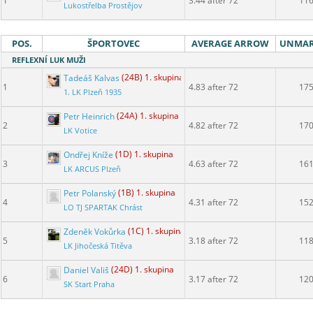
1
3.44 after 72
11
Lukostřelba Prostějov
POS.
ŠPORTOVEC
AVERAGE ARROW
UNMA
REFLEXNÍ LUK MUŽI
Tadeáš Kalvas
(24B) 1. skupina
1
4.83 after 72
17
1. LK Plzeň 1935
Petr Heinrich
(24A) 1. skupina
2
4.82 after 72
17
LK Votice
Ondřej Kníže
(1D) 1. skupina
3
4.63 after 72
16
LK ARCUS Plzeň
Petr Polanský
(1B) 1. skupina
4
4.31 after 72
15
LO TJ SPARTAK Chrást
Zdeněk Vokůrka
(1C) 1. skupina
5
3.18 after 72
11
LK Jihočeská Titěva
Daniel Vališ
(24D) 1. skupina
6
3.17 after 72
12
SK Start Praha