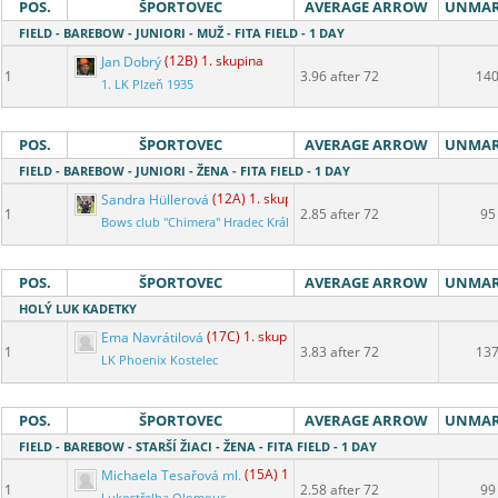
POS.
ŠPORTOVEC
AVERAGE ARROW
UNMA
FIELD - BAREBOW - JUNIORI - MUŽ - FITA FIELD - 1 DAY
Jan Dobrý
(12B) 1. skupina
1
3.96 after 72
14
1. LK Plzeň 1935
POS.
ŠPORTOVEC
AVERAGE ARROW
UNMA
FIELD - BAREBOW - JUNIORI - ŽENA - FITA FIELD - 1 DAY
Sandra Hüllerová
(12A) 1. skupina
1
2.85 after 72
95
Bows club "Chimera" Hradec Králové
POS.
ŠPORTOVEC
AVERAGE ARROW
UNMA
HOLÝ LUK KADETKY
Ema Navrátilová
(17C) 1. skupina
1
3.83 after 72
13
LK Phoenix Kostelec
POS.
ŠPORTOVEC
AVERAGE ARROW
UNMA
FIELD - BAREBOW - STARŠÍ ŽIACI - ŽENA - FITA FIELD - 1 DAY
Michaela Tesařová ml.
(15A) 1. skupina
1
2.58 after 72
99