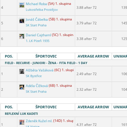
Michael Roba
(5A) 1. skupina
4
3.88 after 72
13
Lukostřelba Prostějov
Jonáš Čábelka
(5B) 1. skupina
5
3.79 after 72
14
SK Start Praha
Daniel Cajthaml
(5C) 1. skupina
6
3.38 after 72
12
1. LK Plzeň 1935
POS.
ŠPORTOVEC
AVERAGE ARROW
UNMA
FIELD - RECURVE - JUNIORI - ŽENA - FITA FIELD - 1 DAY
Alžběta Vašáková
(6C) 1. skupina
1
2.49 after 72
10
SK Bystřice
Adéla Čížková
(6B) 1. skupina
2
2.32 after 72
10
SK Start Praha
POS.
ŠPORTOVEC
AVERAGE ARROW
UNMA
REFLEXNÍ LUK KADETI
Zdeněk Kužel ml.
(14D) 1. skupina
1
4.31 after 72
16
LK Votice