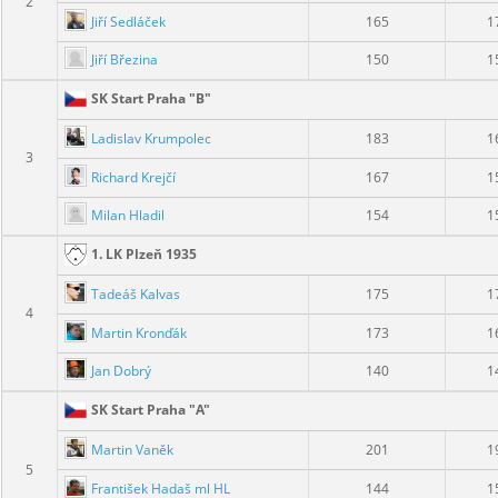
2
Jiří Sedláček
165
1
Jiří Březina
150
1
SK Start Praha "B"
Ladislav Krumpolec
183
1
3
Richard Krejčí
167
1
Milan Hladil
154
1
1. LK Plzeň 1935
Tadeáš Kalvas
175
1
4
Martin Kronďák
173
1
Jan Dobrý
140
1
SK Start Praha "A"
Martin Vaněk
201
1
5
František Hadaš ml HL
144
1