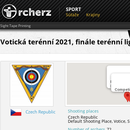
SPORT
Súťaže
Krajiny
Sight Tape Printing
Votická terénní 2021, finále terénní l
Miesto str
Default Sho
Competi
Shooting places
Czech Republic
Czech Republic
Default Shooting Place,
Votice,
S
Number of archers
72