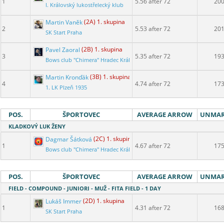
1
5.56 after 72
20
I. Královský lukostřelecký klub
Martin Vaněk
(2A) 1. skupina
2
5.53 after 72
20
SK Start Praha
Pavel Zaoral
(2B) 1. skupina
3
5.35 after 72
19
Bows club "Chimera" Hradec Králové
Martin Kronďák
(3B) 1. skupina
4
4.74 after 72
17
1. LK Plzeň 1935
POS.
ŠPORTOVEC
AVERAGE ARROW
UNMA
KLADKOVÝ LUK ŽENY
Dagmar Šátková
(2C) 1. skupina
1
4.67 after 72
17
Bows club "Chimera" Hradec Králové
POS.
ŠPORTOVEC
AVERAGE ARROW
UNMA
FIELD - COMPOUND - JUNIORI - MUŽ - FITA FIELD - 1 DAY
Lukáš Immer
(2D) 1. skupina
1
4.31 after 72
16
SK Start Praha