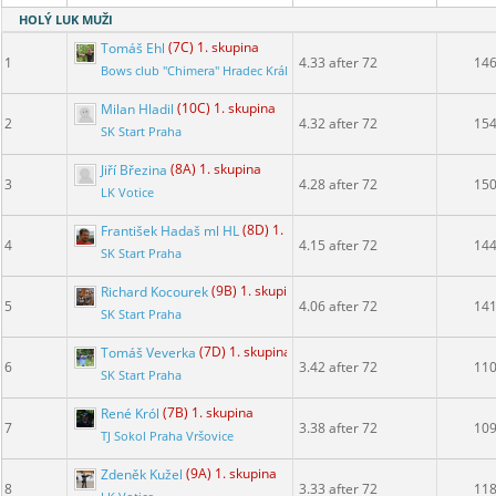
HOLÝ LUK MUŽI
Tomáš Ehl
(7C) 1. skupina
1
4.33 after 72
14
Bows club "Chimera" Hradec Králové
Milan Hladil
(10C) 1. skupina
2
4.32 after 72
15
SK Start Praha
Jiří Březina
(8A) 1. skupina
3
4.28 after 72
15
LK Votice
František Hadaš ml HL
(8D) 1. skupina
4
4.15 after 72
14
SK Start Praha
Richard Kocourek
(9B) 1. skupina
5
4.06 after 72
14
SK Start Praha
Tomáš Veverka
(7D) 1. skupina
6
3.42 after 72
11
SK Start Praha
René Król
(7B) 1. skupina
7
3.38 after 72
10
TJ Sokol Praha Vršovice
Zdeněk Kužel
(9A) 1. skupina
8
3.33 after 72
11