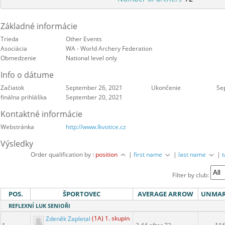
Základné informácie
Trieda
Other Events
Asociácia
WA - World Archery Federation
Obmedzenie
National level only
Info o dátume
Začiatok
September 26, 2021
Ukončenie
Se
finálna prihláška
September 20, 2021
Kontaktné informácie
Webstránka
http://www.lkvotice.cz
Výsledky
Order qualification by :
position
|
first name
|
last name
|
Filter by club:
POS.
ŠPORTOVEC
AVERAGE ARROW
UNMA
REFLEXNÍ LUK SENIOŘI
Zdeněk Zapletal
(1A) 1. skupina