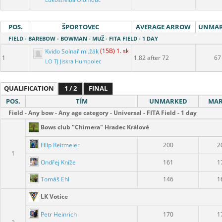
Lukostřelba Olomouc
POS.
ŠPORTOVEC
AVERAGE ARROW
UNMA
FIELD - BAREBOW - BOWMAN - MUŽ - FITA FIELD - 1 DAY
Kvido Solnař ml.žák
(15B) 1. skupina
1
1.82 after 72
67
LO TJ Jiskra Humpolec
QUALIFICATION
1 / 2
FINAL
POS.
TÍM
UNMARKED
MAR
Field - Any bow - Any age category - Universal - FITA Field - 1 day
Bows club "Chimera" Hradec Králové
Filip Reitmeier
200
2
1
Ondřej Kníže
161
1
Tomáš Ehl
146
1
LK Votice
Petr Heinrich
170
1