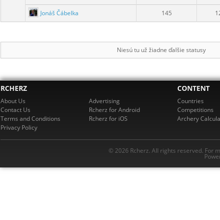
Jonáš Čábelka
145
1
Niesú tu už žiadne ďalšie statusy
RCHERZ
CONTENT
About Us
Advertising
Countries
Contact Us
Rcherz for Android
Competitions
Terms and Conditions
Rcherz for iOS
Archery Calcula
Privacy Policy
© 2026 Rcherz. All rights reserved. For 
Power