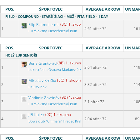
POS.
ŠPORTOVEC
AVERAGE ARROW
UNMA
FIELD - COMPOUND - STARŠÍ ŽIACI - MUŽ - FITA FIELD - 1 DAY
Filip Reitmeier ml.
(3C) 1. skupina
1
4.61 after 72
16
I. Královský lukostřelecký klub
POS.
ŠPORTOVEC
AVERAGE ARROW
UNMA
HOLÝ LUK SENIOŘI
Boris Gruntorád
(8B) 1. skupina
1
3.64 after 72
11
Lukostřelba Ostrava Mariánské Hory
Miroslav Krtička
(8C) 1. skupina
2
3.32 after 72
11
LK Litvínov
Vladimír Gavriněv
(9D) 1. skupina
3
3.1 after 72
10
I. Královský lukostřelecký klub
Jiří Hüller
(9C) 1. skupina
4
2.04 after 72
89
Bows club "Chimera" Hradec Králové
POS.
ŠPORTOVEC
AVERAGE ARROW
UNMA