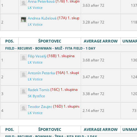
Anna Peterková
(17B) 1. skupina
1
3.63 after 72
13
LK Votice
Andrea Kuželová
(17A) 1. skupina
2
3.28 after 72
11
LK Votice
POS.
ŠPORTOVEC
AVERAGE ARROW
UNMA
FIELD - RECURVE - BOWMAN - MUŽ - FITA FIELD - 1 DAY
Filip Veselý
(16B) 1. skupina
1
3.68 after 72
13
LK Votice
Antonín Peterka
(16A) 1. skupina
2
3.47 after 72
12
LK Votice
Radek Tomis
(16C) 1. skupina
3
3.38 after 72
12
SK Bystřice
Teodor Zaujec
(16D) 1. skupina
4
2.14 after 72
73
LK Votice
POS.
ŠPORTOVEC
AVERAGE ARROW
UNMA
FIELD - RECURVE - BOWMAN - ŽENA - FITA FIELD - 1 DAY