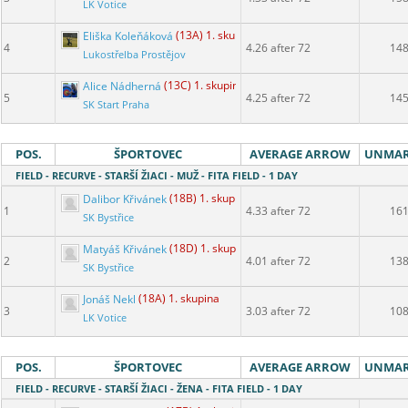
LK Votice
Eliška Koleňáková
(13A) 1. skupina
4
4.26 after 72
14
Lukostřelba Prostějov
Alice Nádherná
(13C) 1. skupina
5
4.25 after 72
14
SK Start Praha
POS.
ŠPORTOVEC
AVERAGE ARROW
UNMA
FIELD - RECURVE - STARŠÍ ŽIACI - MUŽ - FITA FIELD - 1 DAY
Dalibor Křivánek
(18B) 1. skupina
1
4.33 after 72
16
SK Bystřice
Matyáš Křivánek
(18D) 1. skupina
2
4.01 after 72
13
SK Bystřice
Jonáš Nekl
(18A) 1. skupina
3
3.03 after 72
10
LK Votice
POS.
ŠPORTOVEC
AVERAGE ARROW
UNMA
FIELD - RECURVE - STARŠÍ ŽIACI - ŽENA - FITA FIELD - 1 DAY