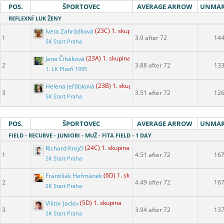
POS.
ŠPORTOVEC
AVERAGE ARROW
UNMA
REFLEXNÍ LUK ŽENY
Iveta Zahrádková
(23C) 1. skupina
1
3.9 after 72
14
SK Start Praha
Jana Čiháková
(23A) 1. skupina
2
3.88 after 72
13
1. LK Plzeň 1935
Helena Jeřábková
(23B) 1. skupina
3
3.51 after 72
12
SK Start Praha
POS.
ŠPORTOVEC
AVERAGE ARROW
UNMA
FIELD - RECURVE - JUNIORI - MUŽ - FITA FIELD - 1 DAY
Richard Krejčí
(24C) 1. skupina
1
4.51 after 72
16
SK Start Praha
František Heřmánek
(6D) 1. skupina
2
4.49 after 72
16
SK Start Praha
Viktor Jackiv
(5D) 1. skupina
3
3.94 after 72
13
SK Start Praha