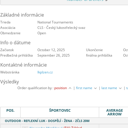
Základné informácie
Trieda
National Tournaments
Asociácia
CLS - Český lukostřelecký svaz
Obmedzenie
Open
Info o dátume
Začiatok
October 12, 2025
Ukončenie
Oc
Predbežná prihláška
September 26, 2025
finálna prihláška
Oc
Kontaktné informácie
Webstránka
lkplzen.cz
Výsledky
Order qualification by :
position
|
first name
|
last name
|
POS.
ŠPORTOVEC
AVERAGE
ARROW
OUTDOOR - REFLEXNÍ LUK - DOSPĚLÍ - ŽENA - ZČLS 20M