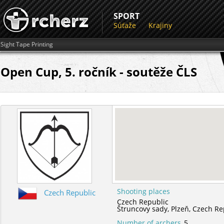
SPORT
Súťaže
Krajiny
Sight Tape Printing
Open Cup, 5. ročník - soutěže ČLS
Shooting places
Czech Republic
Czech Republic
Štruncovy sady,
Plzeň,
Czech Re
Number of archers
5