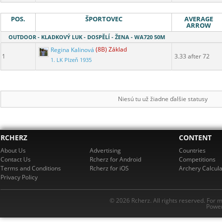
POS.
ŠPORTOVEC
AVERAGE
ARROW
OUTDOOR - KLADKOVÝ LUK - DOSPĚLÍ - ŽENA - WA720 50M
Regina Kalinová
(8B) Základ
1
3.33 after 72
1. LK Plzeň 1935
Niesú tu už žiadne ďalšie statusy
RCHERZ
CONTENT
About Us
Advertising
Countries
Contact Us
Rcherz for Android
Competitions
Terms and Conditions
Rcherz for iOS
Archery Calcula
Privacy Policy
© 2026 Rcherz. All rights reserved. For 
Power