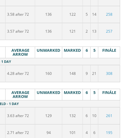
3.58 after 72
136
122
5
14
258
3.57 after 72
136
121
2
13
257
AVERAGE
UNMARKED
MARKED
6
5
FINÁLE
ARROW
- 1 DAY
4.28 after 72
160
148
9
21
308
AVERAGE
UNMARKED
MARKED
6
5
FINÁLE
ARROW
IELD - 1 DAY
3.63 after 72
129
132
6
10
261
2.71 after 72
94
101
4
6
195