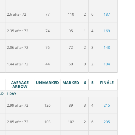
2.6 after 72
77
110
2
6
187
2.35 after 72
74
95
1
4
169
2.06 after 72
76
72
2
3
148
1.44 after 72
44
60
0
2
104
AVERAGE
UNMARKED
MARKED
6
5
FINÁLE
ARROW
LD - 1 DAY
2.99 after 72
126
89
3
4
215
2.85 after 72
103
102
2
6
205