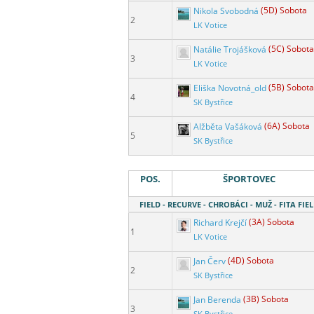
Nikola Svobodná
(5D) Sobota
2
LK Votice
Natálie Trojášková
(5C) Sobota
3
LK Votice
Eliška Novotná_old
(5B) Sobota
4
SK Bystřice
Alžběta Vašáková
(6A) Sobota
5
SK Bystřice
POS.
ŠPORTOVEC
FIELD - RECURVE - CHROBÁCI - MUŽ - FITA FIEL
Richard Krejčí
(3A) Sobota
1
LK Votice
Jan Červ
(4D) Sobota
2
SK Bystřice
Jan Berenda
(3B) Sobota
3