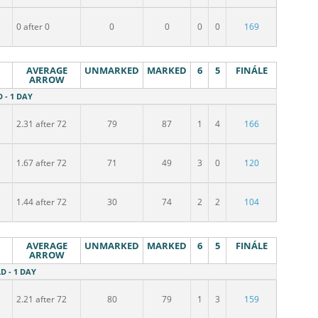
0 after 0
0
0
0
0
169
AVERAGE
UNMARKED
MARKED
6
5
FINÁLE
ARROW
 - 1 DAY
2.31 after 72
79
87
1
4
166
1.67 after 72
71
49
3
0
120
1.44 after 72
30
74
2
2
104
AVERAGE
UNMARKED
MARKED
6
5
FINÁLE
ARROW
D - 1 DAY
2.21 after 72
80
79
1
3
159