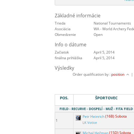
Základné informácie
Trieda
National Tournaments
Asociácia
WA - World Archery Fed
Obmedzenie
Open
Info o dátume
Začiatok
April 5, 2014
finálna prihláška
April 5, 2014
Výsledky
Order qualification by :
position
POS.
ŠPORTOVEC
FIELD - RECURVE - DOSPELÍ - MUŽ - FITA FIELD 
Petr Heinrich
(16B) Sobota
1
LK Votice
Michal Heřman
(15D) Sobota