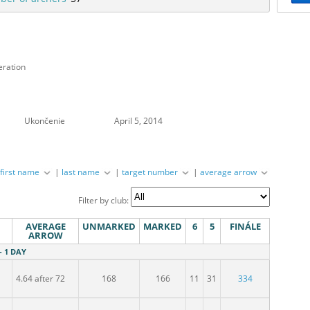
eration
Ukončenie
April 5, 2014
|
first name
|
last name
|
target number
|
average arrow
Filter by club:
AVERAGE
UNMARKED
MARKED
6
5
FINÁLE
ARROW
- 1 DAY
4.64 after 72
168
166
11
31
334