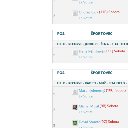
1
LK Votice
Ondřej Kotík
(11B) Sobota
2
LK Votice
POS.
ŠPORTOVEC
FIELD - RECURVE - JUNIORI - ŽENA - FITA FIELD
Hana Pětníková
(11C) Sobota
1
LK Votice
POS.
ŠPORTOVEC
FIELD - RECURVE - KADETI - MUŽ - FITA FIELD -
Martin Jelenecký
(10C) Sobota
1
LK Votice
Michal Musil
(9B) Sobota
2
LK Votice
David Štamfr
(9C) Sobota
3
LK Votice