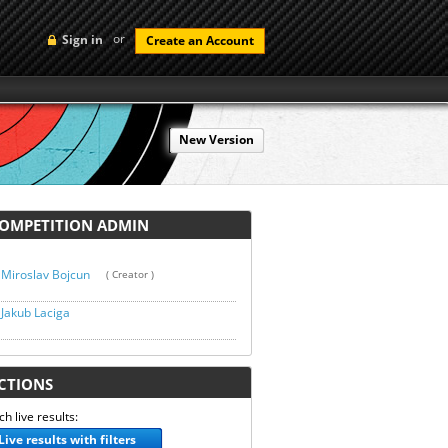
or
Sign in
Create an Account
New Version
MPETITION ADMIN
Miroslav Bojcun
( Creator )
Jakub Laciga
TIONS
h live results:
Live results with filters