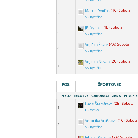
SK Bystřice
Martin Dvořák
(4C) Sobota
4
SK Bystřice
Jiří Vyhnal
(4B) Sobota
5
SK Bystřice
Vojtěch Škvor
(4A) Sobota
6
SK Bystřice
Vojtech Nevan
(2C) Sobota
7
SK Bystřice
POS.
ŠPORTOVEC
FIELD - RECURVE - CHROBÁCI - ŽENA - FITA FIE
Lucie Štamfrová
(2B) Sobota
1
LK Votice
Veronika Vrtišková
(1C) Sobota
2
SK Bystřice
Johana Barrera
(2A) Sobota