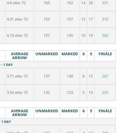
4.6 after 72
169
162
14
26
331
4.31 after 72
153
157
12
17
310
4.19 after 72
157
145
10
19
302
AVERAGE
UNMARKED
MARKED
6
5
FINÁLE
ARROW
 - 1 DAY
3.71 after 72
137
130
6
15
267
3.54 after 72
132
123
5
14
255
AVERAGE
UNMARKED
MARKED
6
5
FINÁLE
ARROW
- 1 DAY