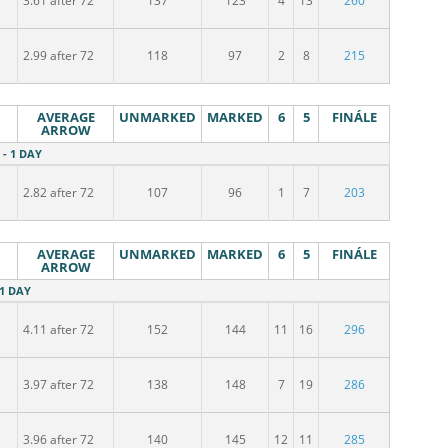
3.61 after 72
137
123
4
13
260
2.99 after 72
118
97
2
8
215
AVERAGE
UNMARKED
MARKED
6
5
FINÁLE
ARROW
 - 1 DAY
2.82 after 72
107
96
1
7
203
AVERAGE
UNMARKED
MARKED
6
5
FINÁLE
ARROW
 1 DAY
4.11 after 72
152
144
11
16
296
3.97 after 72
138
148
7
19
286
3.96 after 72
140
145
12
11
285