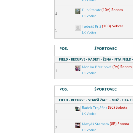
Filip Štamfr
(10A) Sobota
4
LK Votice
Tadeáš Kříž
(10B) Sobota
5
LK Votice
POS.
ŠPORTOVEC
FIELD - RECURVE - KADETI - ŽENA - FITA FIELD 
Monika Březinová
(9A) Sobota
1
LK Votice
POS.
ŠPORTOVEC
FIELD - RECURVE - STARŠÍ ŽIACI - MUŽ - FITA F
Radek Trojášek
(8C) Sobota
1
LK Votice
Matyáš Starosta
(8B) Sobota
2
LK Votice