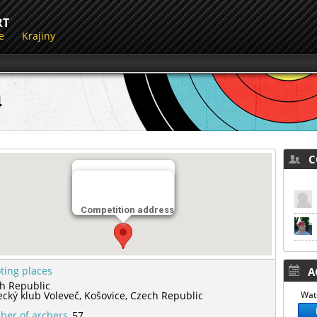
RT
e
Krajiny
4
CO
Miesto streľby
Jezdecký klub Voleveč
Competition address
ting places
AC
h Republic
ecký klub Voleveč,
Košovice,
Czech Republic
Watc
er of archers
57