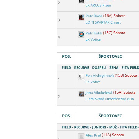
2
LK ARCUS Plzeň
Petr Rada
(16A) Sobota
3
LO TJ SPARTAK Chrást
Petr Kotík
(15C) Sobota
4
LK Votice
POS.
ŠPORTOVEC
FIELD - RECURVE - DOSPELÍ - ŽENA - FITA FIELD
Eva Aisbrychová
(15B) Sobota
1
LK Votice
Jana Vikukelová
(15A) Sobota
2
I. Královský lukostřelecký klub
POS.
ŠPORTOVEC
FIELD - RECURVE - JUNIORI - MUŽ - FITA FIELD 
Aleš Král
(11A) Sobota