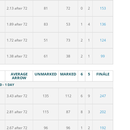
2.13 after 72
81
72
0
2
153
1.89 after 72
83
53
1
4
136
1.72 after 72
51
73
2
1
124
1.38 after 72
61
38
2
1
99
AVERAGE
UNMARKED
MARKED
6
5
FINÁLE
ARROW
D - 1 DAY
3.43 after 72
135
112
6
9
247
2.81 after 72
115
87
8
3
202
2.67 after 72
96
96
1
2
192