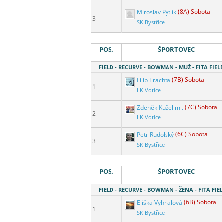
Miroslav Pytlík
(8A) Sobota
3
SK Bystřice
POS.
ŠPORTOVEC
FIELD - RECURVE - BOWMAN - MUŽ - FITA FIELD
Filip Trachta
(7B) Sobota
1
LK Votice
Zdeněk Kužel ml.
(7C) Sobota
2
LK Votice
Petr Rudolský
(6C) Sobota
3
SK Bystřice
POS.
ŠPORTOVEC
FIELD - RECURVE - BOWMAN - ŽENA - FITA FIEL
Eliška Vyhnalová
(6B) Sobota
1
SK Bystřice