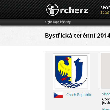
SPO
Súťaž
Sight Tape Printing
Bystřická terénní 201
Shoo
Czech Republic
Czec
Jezd
Numb