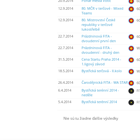
20.9.2014
Pohár města Votic
60
12.9.2014
80. MČR v terčové - Mixed
60
Teams
12.9.2014
80. Mistrovství České
60
republiky v terčové
lukostřelbě
22.7.2014
Prázdninová FITA -
60
dvoudenní první den
22.7.2014
Prázdninová FITA -
WA
dvoudenní - druhý den
31.5.2014
Cena Startu Praha 2014 -
60
1.ligový závod
18.5.2014
Bystřická terčová - II.kolo
WA
26.4.2014
Čarodějnická FITA - WA STAR
60
6.4.2014
Bystřická terénní 2014 -
FI
neděle
5.4.2014
Bystřická terénní 2014
FI
Nie sú tu žiadne ďalšie výsledky