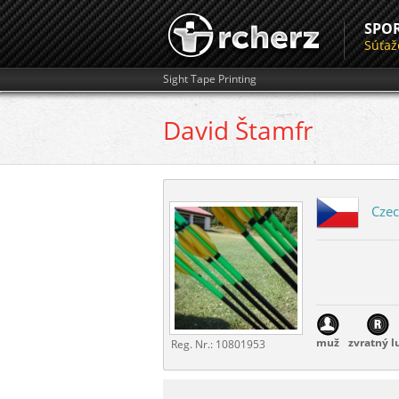
SPO
Súťaž
Sight Tape Printing
David
Štamfr
Czec
muž
zvratný l
Reg. Nr.:
10801953