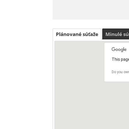
Plánované súťaže
Minulé sú
This page
Do you own