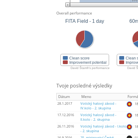
201
Overall performance
FITA Field - 1 day
60m
Clean score
Clean 
Improvement potential
Improv
David Štamfr's performance
David Š
Tvoje posledné výsledky
Dátum
Meno
Formá
28.1.2017
Votický halový závod -
18
IV.kolo - 2. skupina
17.12.2016
Votický halový závod -
18
II.kolo - 2. skupina
26.11.2016
Votický halový závod - I.kolo
18
- 2. skupina
16.9.2016
25. mistrovství České
FI