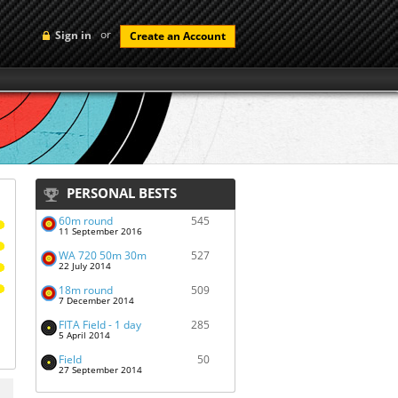
or
Sign in
Create an Account
PERSONAL BESTS
60m round
545
11 September 2016
WA 720 50m 30m
527
22 July 2014
18m round
509
7 December 2014
FITA Field - 1 day
285
5 April 2014
Field
50
27 September 2014