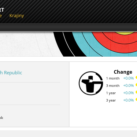
RT
e
Krajiny
Change
h Republic
+0.0%
1 month
+0.0%
3 month
+0.0%
1 year
+0.0%
3 year
uk