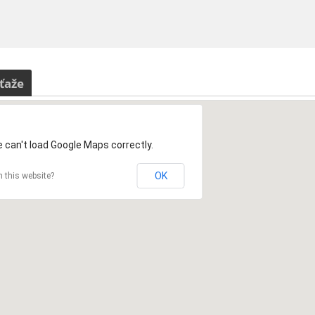
ťaže
 can't load Google Maps correctly.
OK
 this website?