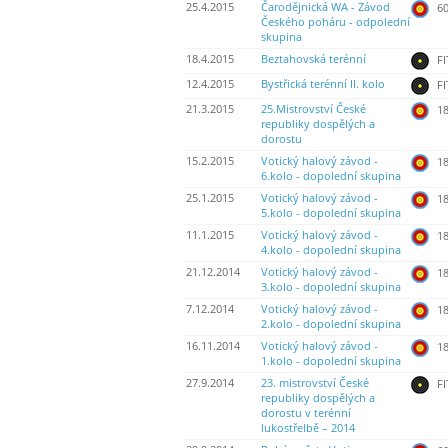
25.4.2015
Čarodějnická WA - Závod
60
Českého poháru - odpolední
skupina
18.4.2015
Beztahovská terénní
FI
12.4.2015
Bystřická terénní II. kolo
FI
21.3.2015
25.Mistrovství České
18
republiky dospělých a
dorostu
15.2.2015
Votický halový závod -
18
6.kolo - dopolední skupina
25.1.2015
Votický halový závod -
18
5.kolo - dopolední skupina
11.1.2015
Votický halový závod -
18
4.kolo - dopolední skupina
21.12.2014
Votický halový závod -
18
3.kolo - dopolední skupina
7.12.2014
Votický halový závod -
18
2.kolo - dopolední skupina
16.11.2014
Votický halový závod -
18
1.kolo - dopolední skupina
27.9.2014
23. mistrovství České
FI
republiky dospělých a
dorostu v terénní
lukostřelbě – 2014