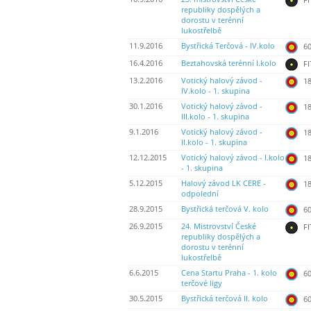
republiky dospělých a
dorostu v terénní
lukostřelbě
11.9.2016
Bystřická Terčová - IV.kolo
60
16.4.2016
Beztahovská terénní I.kolo
FI
13.2.2016
Votický halový závod -
18
IV.kolo - 1. skupina
30.1.2016
Votický halový závod -
18
III.kolo - 1. skupina
9.1.2016
Votický halový závod -
18
II.kolo - 1. skupina
12.12.2015
Votický halový závod - I.kolo
18
- 1. skupina
5.12.2015
Halový závod LK CERE -
18
odpolední
28.9.2015
Bystřická terčová V. kolo
60
26.9.2015
24. Mistrovství České
FI
republiky dospělých a
dorostu v terénní
lukostřelbě
6.6.2015
Cena Startu Praha - 1. kolo
60
terčové ligy
30.5.2015
Bystřická terčová II. kolo
60