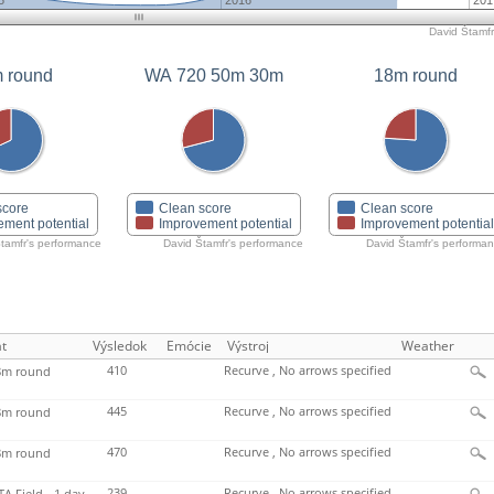
5
2016
201
David Štamfr'
 round
WA 720 50m 30m
18m round
score
Clean score
Clean score
ement potential
Improvement potential
Improvement potentia
tamfr's performance
David Štamfr's performance
David Štamfr's performa
t
Výsledok
Emócie
Výstroj
Weather
410
Recurve , No arrows specified
m round
445
Recurve , No arrows specified
m round
470
Recurve , No arrows specified
m round
239
Recurve , No arrows specified
TA Field - 1 day