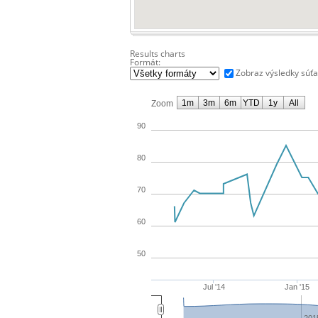
Results charts
Formát:
Zobraz výsledky súť
1m
3m
6m
YTD
1y
All
Zoom
90
80
70
60
50
Jul '14
Jan '15