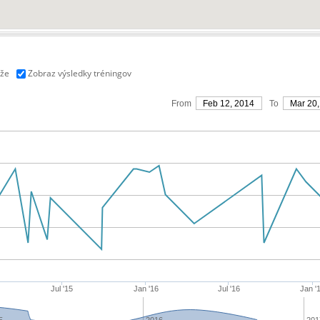
aže
Zobraz výsledky tréningov
From
Feb 12, 2014
To
Mar 20,
Jul '15
Jan '16
Jul '16
Jan '