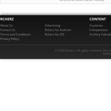
RCHERZ
CONTENT
About Us
Advertising
Countries
Contact Us
Rcherz for Android
Competitions
Terms and Conditions
Rcherz for iOS
Archery Calcula
Privacy Policy
© 2026 Rcherz. All rights reserved. For 
Power