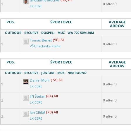
Jaroslav Kratochvíl
(8B) All
1
0 after 0
LK CERE
POS.
ŠPORTOVEC
AVERAGE
ARROW
OUTDOOR - RECURVE - DOSPELÍ - MUŽ - WA 720 50M 30M
Tomáš Beneš
(5B) All
1
0 after 0
VŠTJ Technika Praha
POS.
ŠPORTOVEC
AVERAGE
ARROW
OUTDOOR - RECURVE - JUNIORI - MUŽ - 70M ROUND
Daniel Mohr
(7A) All
1
0 after 0
LK CERE
Jiří Štefan
(8A) All
2
0 after 0
LK CERE
Jan Cihlář
(7B) All
3
0 after 0
LK CERE