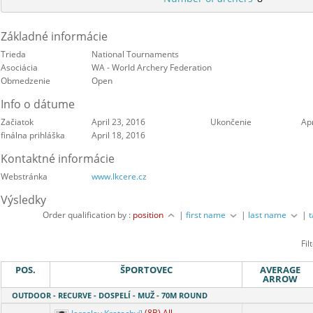
Základné informácie
Trieda
National Tournaments
Asociácia
WA - World Archery Federation
Obmedzenie
Open
Info o dátume
Začiatok
April 23, 2016
Ukončenie
Apr
finálna prihláška
April 18, 2016
Kontaktné informácie
Webstránka
www.lkcere.cz
Výsledky
Order qualification by :
position
|
first name
|
last name
|
Fil
POS.
ŠPORTOVEC
AVERAGE
ARROW
OUTDOOR - RECURVE - DOSPELÍ - MUŽ - 70M ROUND