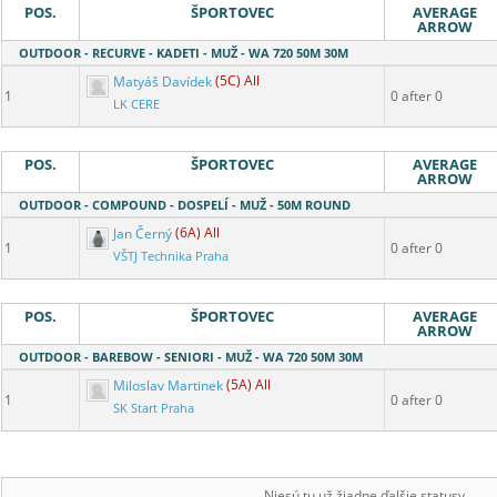
POS.
ŠPORTOVEC
AVERAGE
ARROW
OUTDOOR - RECURVE - KADETI - MUŽ - WA 720 50M 30M
Matyáš Davídek
(5C) All
1
0 after 0
LK CERE
POS.
ŠPORTOVEC
AVERAGE
ARROW
OUTDOOR - COMPOUND - DOSPELÍ - MUŽ - 50M ROUND
Jan Černý
(6A) All
1
0 after 0
VŠTJ Technika Praha
POS.
ŠPORTOVEC
AVERAGE
ARROW
OUTDOOR - BAREBOW - SENIORI - MUŽ - WA 720 50M 30M
Miloslav Martinek
(5A) All
1
0 after 0
SK Start Praha
Niesú tu už žiadne ďalšie statusy