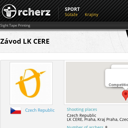
SPORT
Súťaže
Krajiny
Sight Tape Printing
Závod LK CERE
Miesto 
Competiti
LK CER
Shooting places
Czech Republic
Czech Republic
LK CERE,
Praha,
Kraj Praha,
Czec
Number of archers
8