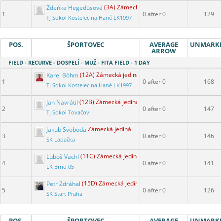
Zdeňka Hegedüsová
(3A) Zámecká jediná
1
0 after 0
129
TJ Sokol Kostelec na Hané LK1997
POS.
ŠPORTOVEC
AVERAGE
UNMARK
ARROW
FIELD - RECURVE - DOSPELÍ - MUŽ - FITA FIELD - 1 DAY
Karel Böhm
(12A) Zámecká jediná
1
0 after 0
168
TJ Sokol Kostelec na Hané LK1997
Jan Navrátil
(12B) Zámecká jediná
2
0 after 0
147
TJ Sokol Tovačov
Jakub Svoboda
Zámecká jediná
3
0 after 0
146
SK Lapačka
Luboš Vachl
(11C) Zámecká jediná
4
0 after 0
141
LK Brno 05
Petr Zdráhal
(15D) Zámecká jediná
5
0 after 0
126
SK Start Praha
POS.
ŠPORTOVEC
AVERAGE
UNMARK