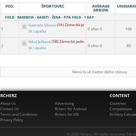
POS.
ŠPORTOVEC
AVERAGE
UNMARK
ARROW
FIELD - BAREBOW - KADETI - ŽENA - FITA FIELD - 1 DAY
Gabriela Slívová
(5A) Zámecká jediná
1
0 after 0
106
SK Lapačka
Nikol Ježková
(5B) Zámecká jediná
2
0 after 0
80
SK Lapačka
Niesú tu už žiadne ďalšie statusy
RCHERZ
CONTENT
About Us
Advertising
Countries
Contact Us
Rcherz for Android
Competitions
Terms and Conditions
Rcherz for iOS
Archery Calcula
Privacy Policy
© 2026 Rcherz. All rights reserved. For 