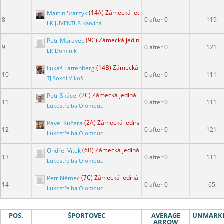
Martin Starzyk
(14A) Zámecká jediná
8
0 after 0
119
LK JUVENTUS Karviná
Petr Moravec
(9C) Zámecká jediná
9
0 after 0
121
LK Dominik
Lukáš Lattenberg
(14B) Zámecká jediná
10
0 after 0
111
TJ Sokol Vlkoš
Petr Skácel
(2C) Zámecká jediná
11
0 after 0
111
Lukostřelba Olomouc
Pavel Kučera
(2A) Zámecká jediná
12
0 after 0
121
Lukostřelba Olomouc
Ondřej Vítek
(6B) Zámecká jediná
13
0 after 0
111
Lukostřelba Olomouc
Petr Němec
(7C) Zámecká jediná
14
0 after 0
65
Lukostřelba Olomouc
POS.
ŠPORTOVEC
AVERAGE
UNMARK
ARROW