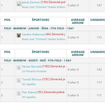
Jakub Zimmer
(13A) Zámecká jediná
1
0 after 0
147
Bows club "Chimera" Hradec Králové
POS.
ŠPORTOVEC
AVERAGE
UNMARK
ARROW
FIELD - BAREBOW - JUNIORI - ŽENA - FITA FIELD - 1 DAY
Sandra Hüllerová
(4A) Zámecká jediná
1
0 after 0
115
Bows club "Chimera" Hradec Králové
POS.
ŠPORTOVEC
AVERAGE
UNMARK
ARROW
FIELD - BAREBOW - KADETI - MUŽ - FITA FIELD - 1 DAY
Václav Navrátil
(13D) Zámecká jediná
1
0 after 0
142
LK Phoenix Kostelec
Tomáš Klimsza
(13C) Zámecká jediná
2
0 after 0
117
SK Lapačka
Petr Kühnel
(5C) Zámecká jediná
3
0 after 0
111
SK Lapačka