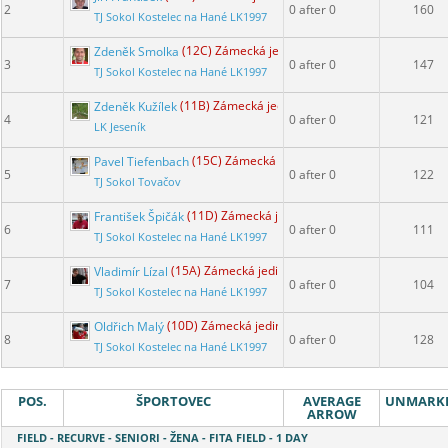
2
0 after 0
160
TJ Sokol Kostelec na Hané LK1997
Zdeněk Smolka
(12C) Zámecká jediná
3
0 after 0
147
TJ Sokol Kostelec na Hané LK1997
Zdeněk Kužílek
(11B) Zámecká jediná
4
0 after 0
121
LK Jeseník
Pavel Tiefenbach
(15C) Zámecká jediná
5
0 after 0
122
TJ Sokol Tovačov
František Špičák
(11D) Zámecká jediná
6
0 after 0
111
TJ Sokol Kostelec na Hané LK1997
Vladimír Lízal
(15A) Zámecká jediná
7
0 after 0
104
TJ Sokol Kostelec na Hané LK1997
Oldřich Malý
(10D) Zámecká jediná
8
0 after 0
128
TJ Sokol Kostelec na Hané LK1997
POS.
ŠPORTOVEC
AVERAGE
UNMARK
ARROW
FIELD - RECURVE - SENIORI - ŽENA - FITA FIELD - 1 DAY