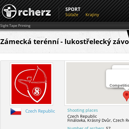
SPORT
Súťaže
Krajiny
Sight Tape Printing
Zámecká terénní - lukostřelecký záv
Miesto 
Competiti
Finálov
Shooting places
Czech Republic
Czech Republic
Finálovka,
Krásný Dvůr,
Czech R
Number of archers
57