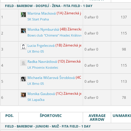
FIELD - BAREBOW - DOSPELÍ - ŽENA - FITA FIELD - 1 DAY
Martina Macková
(1A) Zámecká jediná
1
0 after 0
137
SK Start Praha
Monika Nymburská
(4B) Zámecká jediná
2
0 after 0
115
Bows club "Chimera" Hradec Králové
Lucia Frgelecová
(1B) Zámecká jediná
3
0 after 0
98
LK Brno 05
Radka Navrátilová
(1D) Zámecká jediná
4
0 after 0
115
LK Phoenix Kostelec
Michaela Wičarová Štroblová
(4C) Zámecká jediná
5
0 after 0
113
LK Brno 05
Monika Gaubová
(1C) Zámecká jediná
6
0 after 0
78
SK Lapačka
POS.
ŠPORTOVEC
AVERAGE
UNMARK
ARROW
FIELD - BAREBOW - JUNIORI - MUŽ - FITA FIELD - 1 DAY