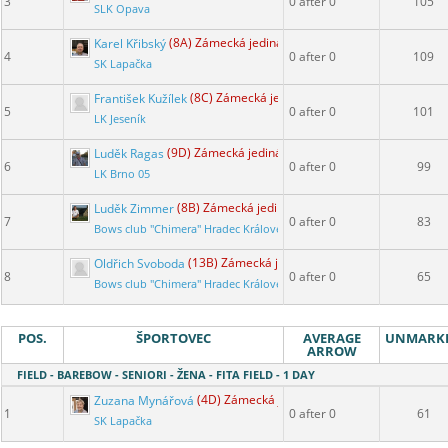
3
0 after 0
105
SLK Opava
Karel Křibský
(8A) Zámecká jediná
4
0 after 0
109
SK Lapačka
František Kužílek
(8C) Zámecká jediná
5
0 after 0
101
LK Jeseník
Luděk Ragas
(9D) Zámecká jediná
6
0 after 0
99
LK Brno 05
Luděk Zimmer
(8B) Zámecká jediná
7
0 after 0
83
Bows club "Chimera" Hradec Králové
Oldřich Svoboda
(13B) Zámecká jediná
8
0 after 0
65
Bows club "Chimera" Hradec Králové
POS.
ŠPORTOVEC
AVERAGE
UNMARK
ARROW
FIELD - BAREBOW - SENIORI - ŽENA - FITA FIELD - 1 DAY
Zuzana Mynářová
(4D) Zámecká jediná
1
0 after 0
61
SK Lapačka