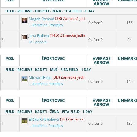
ARROW
FIELD - RECURVE - DOSPELÍ - ŽENA - FITA FIELD - 1 DAY
Magda Robová
(3B) Zámecká jediná
1
0 after 0
156
Lukostřelba Prostějov
Jana Fialová
(14D) Zámecká jediná
2
0 after 0
64
SK Lapačka
POS.
ŠPORTOVEC
AVERAGE
UNMARK
ARROW
FIELD - RECURVE - KADETI - MUŽ - FITA FIELD - 1 DAY
Michael Roba
(3D) Zámecká jediná
1
0 after 0
145
Lukostřelba Prostějov
POS.
ŠPORTOVEC
AVERAGE
UNMARK
ARROW
FIELD - RECURVE - KADETI - ŽENA - FITA FIELD - 1 DAY
Eliška Koleňáková
(3C) Zámecká jediná
1
0 after 0
139
Lukostřelba Prostějov