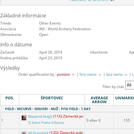
Základné informácie
Trieda
Other Events
Asociácia
WA - World Archery Federation
Obmedzenie
Open
Info o dátume
Začiatok
April 28, 2019
Ukončenie
Apr
finálna prihláška
April 23, 2019
Výsledky
Order qualification by :
position
|
first name
|
last name
|
Filter by club:
POS.
ŠPORTOVEC
AVERAGE
UNMARK
ARROW
FIELD - RECURVE - SENIORI - MUŽ - FITA FIELD - 1 DAY
Vlastimil Krejčí
(11A) Zámecká jediná
1
0 after 0
155
TJ Sokol Praha Vršovice
Jiří František
(12D) Zámecká jediná