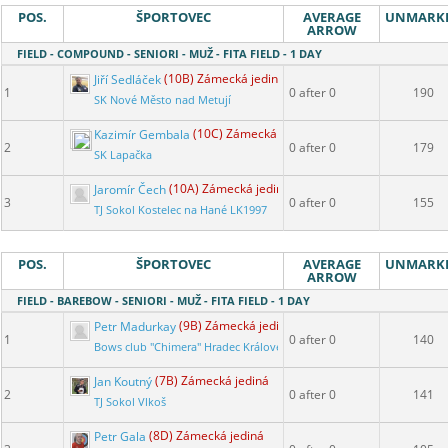
POS.
ŠPORTOVEC
AVERAGE
UNMARK
ARROW
FIELD - COMPOUND - SENIORI - MUŽ - FITA FIELD - 1 DAY
Jiří Sedláček
(10B) Zámecká jediná
1
0 after 0
190
SK Nové Město nad Metují
Kazimír Gembala
(10C) Zámecká jediná
2
0 after 0
179
SK Lapačka
Jaromír Čech
(10A) Zámecká jediná
3
0 after 0
155
TJ Sokol Kostelec na Hané LK1997
POS.
ŠPORTOVEC
AVERAGE
UNMARK
ARROW
FIELD - BAREBOW - SENIORI - MUŽ - FITA FIELD - 1 DAY
Petr Madurkay
(9B) Zámecká jediná
1
0 after 0
140
Bows club "Chimera" Hradec Králové
Jan Koutný
(7B) Zámecká jediná
2
0 after 0
141
TJ Sokol Vlkoš
Petr Gala
(8D) Zámecká jediná