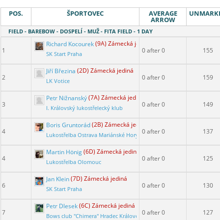
POS.
ŠPORTOVEC
AVERAGE
UNMARK
ARROW
FIELD - BAREBOW - DOSPELÍ - MUŽ - FITA FIELD - 1 DAY
Richard Kocourek
(9A) Zámecká jediná
1
0 after 0
155
SK Start Praha
Jiří Březina
(2D) Zámecká jediná
2
0 after 0
159
LK Votice
Petr Nižnanský
(7A) Zámecká jediná
3
0 after 0
149
I. Královský lukostřelecký klub
Boris Gruntorád
(2B) Zámecká jediná
4
0 after 0
137
Lukostřelba Ostrava Mariánské Hory
Martin Hönig
(6D) Zámecká jediná
4
0 after 0
125
Lukostřelba Olomouc
Jan Klein
(7D) Zámecká jediná
6
0 after 0
130
SK Start Praha
Petr Dlesek
(6C) Zámecká jediná
7
0 after 0
127
Bows club "Chimera" Hradec Králové