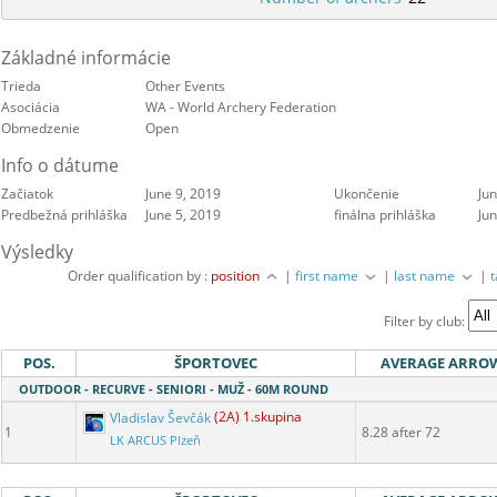
Základné informácie
Trieda
Other Events
Asociácia
WA - World Archery Federation
Obmedzenie
Open
Info o dátume
Začiatok
June 9, 2019
Ukončenie
Jun
Predbežná prihláška
June 5, 2019
finálna prihláška
Jun
Výsledky
Order qualification by :
position
|
first name
|
last name
|
Filter by club:
POS.
ŠPORTOVEC
AVERAGE ARRO
OUTDOOR - RECURVE - SENIORI - MUŽ - 60M ROUND
Vladislav Ševčák
(2A) 1.skupina
1
8.28 after 72
LK ARCUS Plzeň