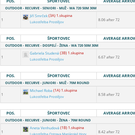
POS.
ŠPORTOVEC
AVERAGE ARRO
OUTDOOR - RECURVE - SENIORI - MUŽ - WA 720 50M 30M
Jiří Smrček
(3A) 1.skupina
1
8.06 after 72
Lukostřelba Prostějov
POS.
ŠPORTOVEC
AVERAGE ARRO
OUTDOOR - RECURVE - DOSPELÍ - ŽENA - WA 720 50M 30M
Gabriela Studená
(3B) 1.skupina
1
6.67 after 72
Lukostřelba Prostějov
POS.
ŠPORTOVEC
AVERAGE ARRO
OUTDOOR - RECURVE - JUNIORI - MUŽ - 70M ROUND
Michael Roba
(1A) 1.skupina
1
8.58 after 72
Lukostřelba Prostějov
POS.
ŠPORTOVEC
AVERAGE ARRO
OUTDOOR - RECURVE - JUNIORI - ŽENA - 70M ROUND
Aneta Venhudová
(1B) 1.skupina
1
8.42 after 72
Lukostřelba Ostrava Mariánské Hory