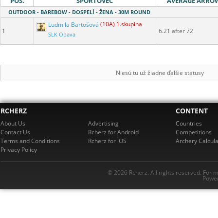
POS.
ŠPORTOVEC
AVERAGE ARRO
OUTDOOR - BAREBOW - DOSPELÍ - ŽENA - 30M ROUND
Ludmila Bartošová
(10A) 1.skupina
1
6.21 after 72
SLK Opava
Niesú tu už žiadne ďalšie statusy
RCHERZ
CONTENT
About Us
Advertising
Countries
Contact Us
Rcherz for Android
Competitions
Terms and Conditions
Rcherz for iOS
Archery Calcula
Privacy Policy
© 2026 Rcherz. All rights reserved. For 
Power