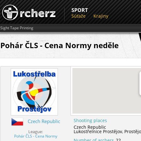
SPORT
Súťaže
Krajiny
Sight Tape Printing
Pohár ČLS - Cena Normy neděle
Shooting places
Czech Republic
Czech Republic
Lukostřelnice Prostějov,
Prostěj
League:
Pohár ČLS - Cena Normy
Number of archers
22