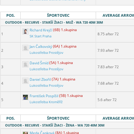
POS.
ŠPORTOVEC
AVERAGE ARRO
OUTDOOR - RECURVE - STARŠÍ ŽIACI - MUŽ - WA 720 40M 30M
Richard Krejčí
(6B) 1.skupina
1
8.75 after 72
SK Start Praha
Jan Čalkovský
(6A) 1.skupina
2
7.93 after 72
Lukostřelba Prostějov
David Šmíd
(5A) 1.skupina
3
7.83 after 72
Lukostřelba Prostějov
Daniel Zbořil
(7A) 1.skupina
4
7.68 after 72
Lukostřelba Prostějov
František Pospíšil
(5B) 1.skupina
5
5.6 after 72
Lukostřelba Kroměříž
POS.
ŠPORTOVEC
AVERAGE ARRO
OUTDOOR - RECURVE - STARŠÍ ŽIACI - ŽENA - WA 720 40M 30M
Meda Čapková
(8A) 1.skupina