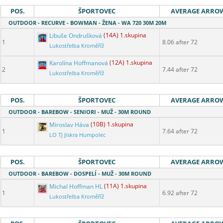
POS.
ŠPORTOVEC
AVERAGE ARRO
OUTDOOR - RECURVE - BOWMAN - ŽENA - WA 720 30M 20M
Libuše Ondrušková
(14A) 1.skupina
1
8.06 after 72
Lukostřelba Kroměříž
Karolína Hoffmanová
(12A) 1.skupina
2
7.44 after 72
Lukostřelba Kroměříž
POS.
ŠPORTOVEC
AVERAGE ARRO
OUTDOOR - BAREBOW - SENIORI - MUŽ - 30M ROUND
Miroslav Háva
(10B) 1.skupina
1
7.64 after 72
LO TJ Jiskra Humpolec
POS.
ŠPORTOVEC
AVERAGE ARRO
OUTDOOR - BAREBOW - DOSPELÍ - MUŽ - 30M ROUND
Michal Hoffman HL
(11A) 1.skupina
1
6.92 after 72
Lukostřelba Kroměříž