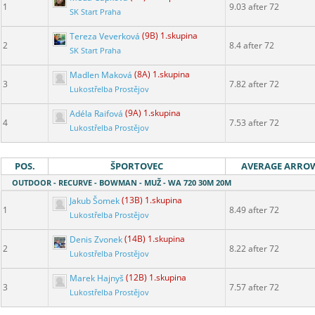
1
9.03 after 72
SK Start Praha
Tereza Veverková
(9B) 1.skupina
2
8.4 after 72
SK Start Praha
Madlen Maková
(8A) 1.skupina
3
7.82 after 72
Lukostřelba Prostějov
Adéla Raifová
(9A) 1.skupina
4
7.53 after 72
Lukostřelba Prostějov
POS.
ŠPORTOVEC
AVERAGE ARRO
OUTDOOR - RECURVE - BOWMAN - MUŽ - WA 720 30M 20M
Jakub Šomek
(13B) 1.skupina
1
8.49 after 72
Lukostřelba Prostějov
Denis Zvonek
(14B) 1.skupina
2
8.22 after 72
Lukostřelba Prostějov
Marek Hajnyš
(12B) 1.skupina
3
7.57 after 72
Lukostřelba Prostějov