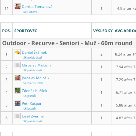
Denisa Tomanová
11
1
4.9 after 7
SLK Opava
POS.
ŠPORTOVEC
VÝSLEDKY
AVG ARR
Outdoor - Recurve - Seniori - Muž - 60m round
Daniel Šrámek
1
2
8.24 after 1
SK policie Vsetín
Miroslav Meluzín
2
1
7.94 after 7
SK policie Vsetín
Jaroslav Malošík
3
1
7.29 after 7
SK Přerov 1908
Zdeněk Kužílek
4
1
6.71 after 7
LK Jeseník
Petr Kašpar
5
1
5.88 after 7
LK Jeseník
Josef Zvěřina
6
1
4.83 after 7
SK policie Vsetín