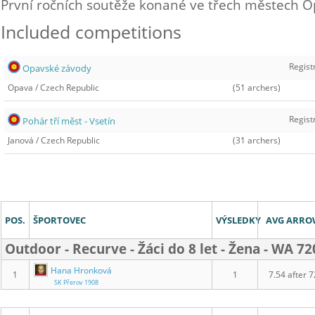
První ročních soutěže konané ve třech městech Op
Included competitions
Regist
Opavské závody
Opava
/
Czech Republic
(51 archers)
Regist
Pohár tří měst - Vsetín
Janová
/
Czech Republic
(31 archers)
Výsledky
POS.
ŠPORTOVEC
VÝSLEDKY
AVG ARR
Outdoor - Recurve - Žáci do 8 let - Žena - WA 
Hana Hronková
1
1
7.54 after 7
SK Přerov 1908