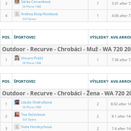
Šárka Červenková
3
1
5.01 after 7
SK Přerov 1908
Andrea Knop-Kostková
4
1
4.06 after 7
SLK Opava
POS.
ŠPORTOVEC
VÝSLEDKY
AVG ARR
Outdoor - Recurve - Chrobáci - Muž - WA 720 
Vincent Prášil
1
1
7.36 after 7
SK Přerov 1908
POS.
ŠPORTOVEC
VÝSLEDKY
AVG ARR
Outdoor - Recurve - Chrobáci - Žena - WA 720
Libuše Ondrušková
1
2
8.02 after 1
SK Přerov 1908
Tea Večerková
2
2
8.1 after 14
SLK Opava
Stela Hendrychová
3
2
7.4 after 14