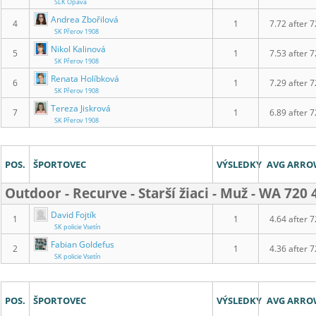
SLK Opava
Andrea Zbořilová
4
1
7.72 after 7
SK Přerov 1908
Nikol Kalinová
5
1
7.53 after 7
SK Přerov 1908
Renata Holíbková
6
1
7.29 after 7
SK Přerov 1908
Tereza Jiskrová
7
1
6.89 after 7
SK Přerov 1908
POS.
ŠPORTOVEC
VÝSLEDKY
AVG ARR
Outdoor - Recurve - Starší žiaci - Muž - WA 72
David Fojtík
1
1
4.64 after 7
SK policie Vsetín
Fabian Goldefus
2
1
4.36 after 7
SK policie Vsetín
POS.
ŠPORTOVEC
VÝSLEDKY
AVG ARR