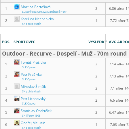
Martina Bartošová
1
2
6.86 after 1
Lukostřelba Ostrava Mariánské Hory
Kateřina Nechanická
2
1
7.72 after 7
SK policie Vsetín
POS.
ŠPORTOVEC
VÝSLEDKY
AVG ARR
Outdoor - Recurve - Dospelí - Muž - 70m round
Tomáš Prašivka
1
2
7.14 after 1
SLK Opava
Petr Prašivka
2
2
7.13 after 1
SLK Opava
Miroslav Šimčík
3
2
7.1 after 14
SK policie Vsetín
Petr Lichnovský
4
2
6.6 after 14
SLK Opava
Stanislav Ondrušek
5
2
6.47 after 1
SK Přerov 1908
Ondřej Meluzín
6
1
7.63 after 7
SK policie Vsetín