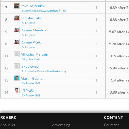
Pavel Miženko
7
1
6.89 after 7
Lukostřelba Ostrava Mariánské Hory
Ladislav Gilík
8
1
6.88 after 7
SLK Opava
Roman Mandrla
9
2
5.67 after 1
SLK Opava
Roman Vítek
10
2
5.28 after 1
SLK Opava
Miroslav Meluzín
11
1
6.5 after 7
SK policie Vsetín
Jakub Grepl
12
1
5.94 after 7
Lukostřelba Ostrava Mariánské Hory
Martin Bucher
13
1
5.4 after 7
SK Přerov 1908
Jiří Prášil
14
1
3.88 after 7
SK Přerov 1908
RCHERZ
CONTENT
About Us
Advertising
Countries