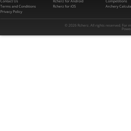
Contact Us
Rcherz for Android
Competitions
Terms and Conditions
Rcherz for iOS
Archery Calcula
Privacy Policy
© 2026 Rcherz. All rights reserved. For 
Power