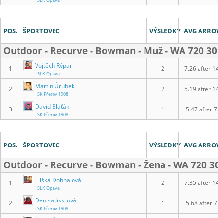
SLK Opava
POS.
ŠPORTOVEC
VÝSLEDKY
AVG ARR
Outdoor - Recurve - Bowman - Muž - WA 720 
Vojtěch Rýpar
1
2
7.26 after 1
SLK Opava
Martin Úrubek
2
2
5.19 after 1
SK Přerov 1908
David Blaťák
3
1
5.47 after 7
SK Přerov 1908
POS.
ŠPORTOVEC
VÝSLEDKY
AVG ARR
Outdoor - Recurve - Bowman - Žena - WA 720 
Eliška Dohnalová
1
2
7.35 after 1
SLK Opava
Denisa Jiskrová
2
1
5.68 after 7
SK Přerov 1908