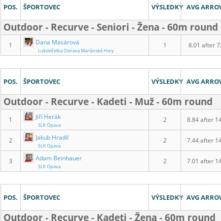
POS.
ŠPORTOVEC
VÝSLEDKY
AVG ARR
Outdoor - Recurve - Seniori - Žena - 60m round
Dana Masárová
1
1
8.01 after 7
Lukostřelba Ostrava Mariánské Hory
POS.
ŠPORTOVEC
VÝSLEDKY
AVG ARR
Outdoor - Recurve - Kadeti - Muž - 60m round
Jiří Herák
1
2
8.84 after 1
SLK Opava
Jakub Hradil
2
2
7.44 after 1
SLK Opava
Adam Beinhauer
3
2
7.01 after 1
SLK Opava
POS.
ŠPORTOVEC
VÝSLEDKY
AVG ARR
Outdoor - Recurve - Kadeti - Žena - 60m round