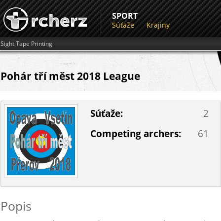
SPORT
Súťaže
Krajiny
Sight Tape Printing
Pohár tří měst 2018 League
Súťaže:
2
Competing archers:
61
Popis