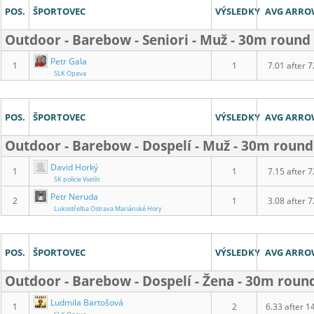
POS.
ŠPORTOVEC
VÝSLEDKY
AVG ARR
Outdoor - Barebow - Seniori - Muž - 30m round
Petr Gala
1
1
7.01 after 7
SLK Opava
POS.
ŠPORTOVEC
VÝSLEDKY
AVG ARR
Outdoor - Barebow - Dospelí - Muž - 30m round
David Horký
1
1
7.15 after 7
SK policie Vsetín
Petr Neruda
2
1
3.08 after 7
Lukostřelba Ostrava Mariánské Hory
POS.
ŠPORTOVEC
VÝSLEDKY
AVG ARR
Outdoor - Barebow - Dospelí - Žena - 30m roun
Ludmila Bartošová
1
2
6.33 after 1