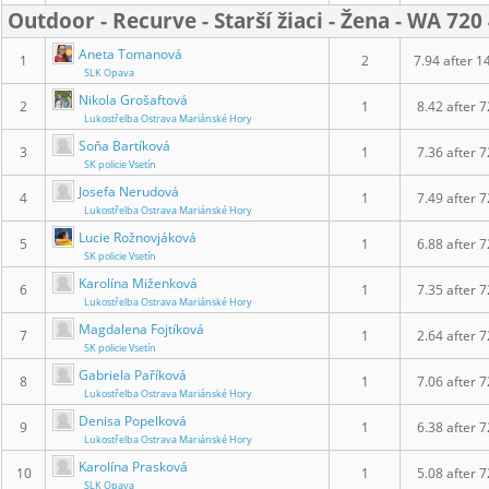
Outdoor - Recurve - Starší žiaci - Žena - WA 7
Aneta Tomanová
1
2
7.94 after 1
SLK Opava
Nikola Grošaftová
2
1
8.42 after 7
Lukostřelba Ostrava Mariánské Hory
Soňa Bartíková
3
1
7.36 after 7
SK policie Vsetín
Josefa Nerudová
4
1
7.49 after 7
Lukostřelba Ostrava Mariánské Hory
Lucie Rožnovjáková
5
1
6.88 after 7
SK policie Vsetín
Karolína Miženková
6
1
7.35 after 7
Lukostřelba Ostrava Mariánské Hory
Magdalena Fojtíková
7
1
2.64 after 7
SK policie Vsetín
Gabriela Paříková
8
1
7.06 after 7
Lukostřelba Ostrava Mariánské Hory
Denisa Popelková
9
1
6.38 after 7
Lukostřelba Ostrava Mariánské Hory
Karolína Prasková
10
1
5.08 after 7
SLK Opava