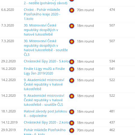
2 - neděle (pohárový závod)
6.6.2020
Chrást - Pohár mládeže
474
70m round
Plzeňského kraje 2020 -
1.kolo
7.3.2020
30. Mistrovství České
507
18m round
republiky dospělých v
halové lukostřelbě
7.3.2020
30. Mistrovství České
507
18m round
republiky dospělých v
halové lukostřelbě - soutěže
ČLS
29.2.2020
Chrástecké šípy 2020 - 5.kolo
534
18m round
16.2.2020
Finále I.Ligy mužů a Finále
541
18m round
Ligy žen 2019/2020
14.2.2020
9. Akademické mistrovství
522
18m round
České republiky v halové
lukostřelbě
14.2.2020
9. Akademické mistrovství
522
18m round
České republiky v halové
lukostřelbě - soutěže ČLS
18.1.2020
Halové závody pod Juliskou
481
18m round
II. - odpoledne
14.12.2019
Chrástecké šípy 2020 - 2.kolo
437
18m round
29.9.2019
Pohár mládeže Plzeňského
462
70m round
kraje - 6. kolo