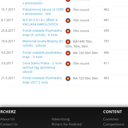
s eliminacemi
15.7.2017
Prázdninový závod LK CERE
462
70m round
s eliminacemi - test
8.7.2017
M E M O R I Á L JIŘINY A
481
70m round
VÁCLAVA KAROLOVÝCH
25.6.2017
Pohár mládeže Plzeňského
439
70m round
kraje (3. ročník) - 4. kolo
10.6.2017
Memoriál Josefa Brejchy (31.
797
WA1440 70m,
ročník) - sobota
60m, 50m, 30m
4.6.2017
Pohár mládeže plzeňského
496
WA 720 50m 30m
kraje - 3. kolo
3.6.2017
Cena Startu Praha - 2. kolo
411
70m round
terčové ligy (pohárový
závod)
21.5.2017
Pohár mládeže Plzeňského
463
WA 720 50m 30m
kraje 2017 2. kolo
RCHERZ
CONTENT
About Us
Advertising
Countries
Contact Us
Rcherz for Android
Competitions