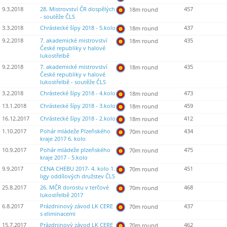
9.3.2018
28. Mistrovství ČR dospělých
457
18m round
- soutěže ČLS
3.3.2018
Chrástecké šípy 2018 - 5.kolo
437
18m round
9.2.2018
7. akademické mistrovství
435
18m round
České republiky v halové
lukostřelbě
9.2.2018
7. akademické mistrovství
435
18m round
České republiky v halové
lukostřelbě - soutěže ČLS
3.2.2018
Chrástecké šípy 2018 - 4.kolo
473
18m round
13.1.2018
Chrástecké šípy 2018 - 3.kolo
459
18m round
16.12.2017
Chrástecké šípy 2018 - 2.kolo
412
18m round
1.10.2017
Pohár mládeže Plzeňského
434
70m round
kraje 2017 6. kolo
10.9.2017
Pohár mládeže plzeňského
475
70m round
kraje 2017 - 5.kolo
9.9.2017
CENA CHEBU 2017- 4. kolo 1.
451
70m round
ligy oddílových družstev ČLS
25.8.2017
26. MČR dorostu v terčové
468
70m round
lukostřelbě 2017
6.8.2017
Prázdninový závod LK CERE
437
70m round
s eliminacemi
15.7.2017
Prázdninový závod LK CERE
462
70m round