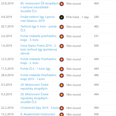
23.8.2019
85. mistrovství ČR dospělých
469
70m round
v terčové lukostřelbě -
Soutěže ČLS
4.8.2019
Finále terénní ligy Lipnice
240
FITA Field - 1 day
nad Sázavou 2019
20.7.2019
Terčová liga 3. kolo - pohár
482
70m round
ČLS
2.6.2019
Pohár mládeže plzeňského
531
70m round
kraje - 3. kolo
1.6.2019
Cena Startu Praha 2019 - 2.
500
70m round
kolo terčové ligy (pohárový
závod)
12.5.2019
Pohár mládeže Plzeňského
449
70m round
kraje - 2. kolo
11.5.2019
Pohár ČLS - 1.kolo ligy
444
70m round
28.4.2019
Pohár mládeže Plzeňského
486
70m round
kraje 2019 - 1.kolo
9.3.2019
29. Mistrovství České
494
18m round
republiky dospělých
9.3.2019
29. Mistrovství České
494
18m round
republiky dospělých -
soutěže ČLS
22.2.2019
Chrástecké šípy 2019 - 5.kolo
499
18m round
15.2.2019
8. Akademické mistrovství
506
18m round