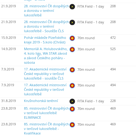
21.9.2019
28. mistrovství ČR dospělých
208
FITA Field - 1 day
a dorostu v terénní
lukostřelbě
21.9.2019
28. mistrovství ČR dospělých
208
FITA Field - 1 day
a dorostu v terénní
lukostřelbě - Soutěže ČLS
15.9.2019
Pohár mládeže Plzeňského
472
70m round
kraje 2019 - 5.kolo (Chrást)
14.9.2019
Memoriál A. Holubovského,
525
70m round
4. kolo ligy, WA STAR závod
a závod Českého poháru -
sobota
7.9.2019
17. Akademické mistrovství
494
70m round
České republiky v terčové
lukostřelbě - soutěže ČLS
7.9.2019
17. Akademické mistrovství
494
70m round
České republiky v terčové
lukostřelbě
31.8.2019
Krušnohorská terénní
228
FITA Field - 1 day
23.8.2019
85. mistrovství ČR dospělých
469
70m round
v terčové lukostřelbě
ELIMINACE
23.8.2019
85. mistrovství ČR dospělých
469
70m round
v terčové lukostřelbě -
Kvalifikace