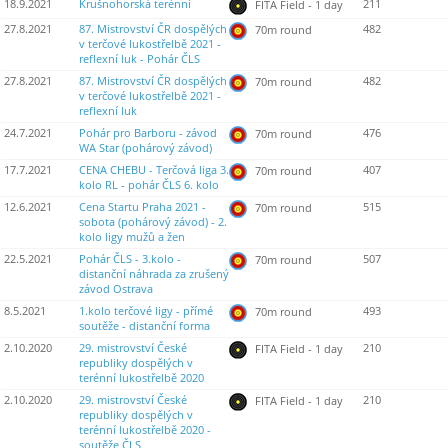
18.9.2021
Krušnohorská terénní
211
FITA Field - 1 day
27.8.2021
87. Mistrovství ČR dospělých
482
70m round
v terčové lukostřelbě 2021 -
reflexní luk - Pohár ČLS
27.8.2021
87. Mistrovství ČR dospělých
482
70m round
v terčové lukostřelbě 2021 -
reflexní luk
24.7.2021
Pohár pro Barboru - závod
476
70m round
WA Star (pohárový závod)
17.7.2021
CENA CHEBU - Terčová liga 3.
407
70m round
kolo RL - pohár ČLS 6. kolo
12.6.2021
Cena Startu Praha 2021 -
515
70m round
sobota (pohárový závod) - 2.
kolo ligy mužů a žen
22.5.2021
Pohár ČLS - 3.kolo -
507
70m round
distanční náhrada za zrušený
závod Ostrava
8.5.2021
1.kolo terčové ligy - přímé
493
70m round
soutěže - distanční forma
2.10.2020
29. mistrovství České
210
FITA Field - 1 day
republiky dospělých v
terénní lukostřelbě 2020
2.10.2020
29. mistrovství České
210
FITA Field - 1 day
republiky dospělých v
terénní lukostřelbě 2020 -
soutěže ČLS