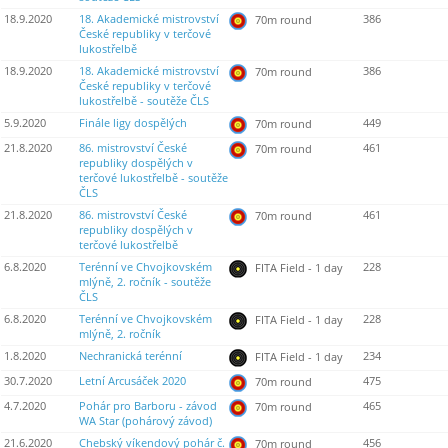
18.9.2020
18. Akademické mistrovství
386
70m round
České republiky v terčové
lukostřelbě
18.9.2020
18. Akademické mistrovství
386
70m round
České republiky v terčové
lukostřelbě - soutěže ČLS
5.9.2020
Finále ligy dospělých
449
70m round
21.8.2020
86. mistrovství České
461
70m round
republiky dospělých v
terčové lukostřelbě - soutěže
ČLS
21.8.2020
86. mistrovství České
461
70m round
republiky dospělých v
terčové lukostřelbě
6.8.2020
Terénní ve Chvojkovském
228
FITA Field - 1 day
mlýně, 2. ročník - soutěže
ČLS
6.8.2020
Terénní ve Chvojkovském
228
FITA Field - 1 day
mlýně, 2. ročník
1.8.2020
Nechranická terénní
234
FITA Field - 1 day
30.7.2020
Letní Arcusáček 2020
475
70m round
4.7.2020
Pohár pro Barboru - závod
465
70m round
WA Star (pohárový závod)
21.6.2020
Chebský víkendový pohár č.
456
70m round