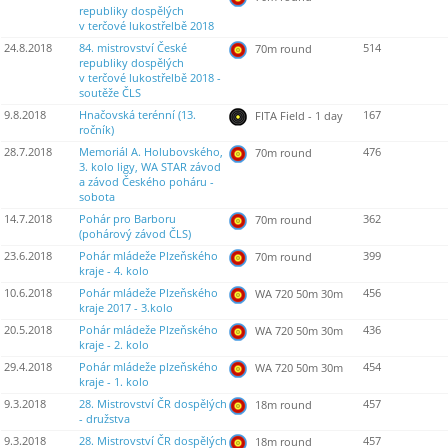
republiky dospělých
v terčové lukostřelbě 2018
24.8.2018
84. mistrovství České
514
70m round
republiky dospělých
v terčové lukostřelbě 2018 -
soutěže ČLS
9.8.2018
Hnačovská terénní (13.
167
FITA Field - 1 day
ročník)
28.7.2018
Memoriál A. Holubovského,
476
70m round
3. kolo ligy, WA STAR závod
a závod Českého poháru -
sobota
14.7.2018
Pohár pro Barboru
362
70m round
(pohárový závod ČLS)
23.6.2018
Pohár mládeže Plzeňského
399
70m round
kraje - 4. kolo
10.6.2018
Pohár mládeže Plzeňského
456
WA 720 50m 30m
kraje 2017 - 3.kolo
20.5.2018
Pohár mládeže Plzeňského
436
WA 720 50m 30m
kraje - 2. kolo
29.4.2018
Pohár mládeže plzeňského
454
WA 720 50m 30m
kraje - 1. kolo
9.3.2018
28. Mistrovství ČR dospělých
457
18m round
- družstva
9.3.2018
28. Mistrovství ČR dospělých
457
18m round