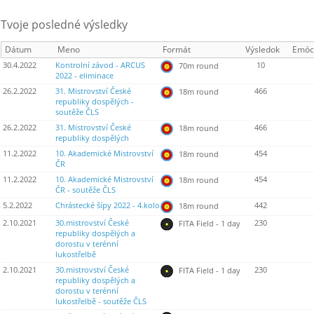
Tvoje posledné výsledky
Dátum
Meno
Formát
Výsledok
Emóc
30.4.2022
Kontrolní závod - ARCUS
10
70m round
2022 - eliminace
26.2.2022
31. Mistrovství České
466
18m round
republiky dospělých -
soutěže ČLS
26.2.2022
31. Mistrovství České
466
18m round
republiky dospělých
11.2.2022
10. Akademické Mistrovství
454
18m round
ČR
11.2.2022
10. Akademické Mistrovství
454
18m round
ČR - soutěže ČLS
5.2.2022
Chrástecké šípy 2022 - 4.kolo
442
18m round
2.10.2021
30.mistrovství České
230
FITA Field - 1 day
republiky dospělých a
dorostu v terénní
lukostřelbě
2.10.2021
30.mistrovství České
230
FITA Field - 1 day
republiky dospělých a
dorostu v terénní
lukostřelbě - soutěže ČLS