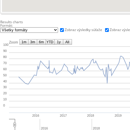
Results charts
Formát:
Zobraz výsledky súťaže
Zobraz výsle
1m
3m
6m
YTD
1y
All
Zoom
100
90
80
70
60
50
40
30
20
10
0
2016
2017
2018
2019
2016
2018