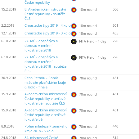
České republiky
15.2.2019
8. Akademické mistrovství
506
18m round
České republiky - soutěže
ČLS
2.2.2019
Chrástecké šípy 2019 - 4.kolo
501
18m round
12.1.2019
Chrástecké šípy 2019 - 3.kolo
435
18m round
6.10.2018
27. MČR dospělých a
226
FITA Field - 1 day
dorostu v terénní
lukostřelbě 2018
6.10.2018
27. MČR dospělých a
226
FITA Field - 1 day
dorostu v terénní
lukostřelbě 2018 - soutěže
ČLS
30.9.2018
Cena Petrolu - Pohár
451
70m round
mládeže plzeňského kraje -
6. kolo - finále
15.9.2018
Akademického mistrovství
431
70m round
České republiky v terčové
lukostřelbě - soutěže ČLS
15.9.2018
Akademického mistrovství
431
70m round
České republiky v terčové
lukostřelbě
8.9.2018
Pohár mládeže Plzeňského
440
70m round
kraje 2018 - 5.kolo
24.8.2018
84. mistrovství České
514
70m round