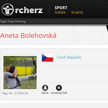
SPORT
Súťaže
Krajiny
Sight Tape Printing
Aneta
Bolehovská
Czech Republic
žena
zvratný luk
Reg. Nr.:
21500124