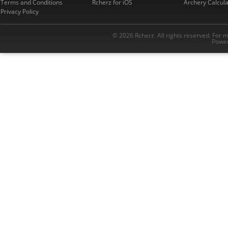
Terms and Conditions
Rcherz for iOS
Archery Calcula
Privacy Policy
© 2026 Rcherz. All rights reserved. For 
Power