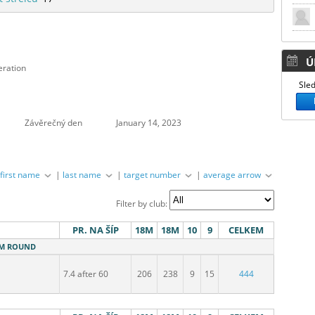
Ú
eration
Sled
Závěrečný den
January 14, 2023
|
first name
|
last name
|
target number
|
average arrow
Filter by club:
PR. NA ŠÍP
18M
18M
10
9
CELKEM
18M ROUND
7.4 after 60
206
238
9
15
444