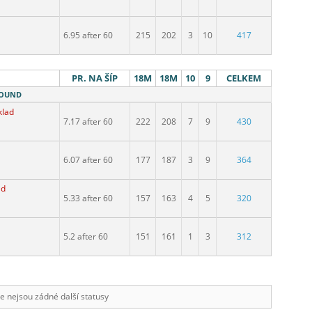
6.95 after 60
215
202
3
10
417
PR. NA ŠÍP
18M
18M
10
9
CELKEM
 ROUND
klad
7.17 after 60
222
208
7
9
430
6.07 after 60
177
187
3
9
364
ad
5.33 after 60
157
163
4
5
320
5.2 after 60
151
161
1
3
312
e nejsou zádné další statusy