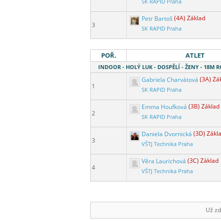
SK RAPID Praha
Petr Bartoš
(4A) Základ
3
SK RAPID Praha
POŘ.
ATLET
INDOOR - HOLÝ LUK - DOSPĚLÍ - ŽENY - 18M
Gabriela Charvátová
(3A) Zá
1
SK RAPID Praha
Emma Houfková
(3B) Základ
2
SK RAPID Praha
Daniela Dvornická
(3D) Zákl
3
VŠTJ Technika Praha
Věra Laurichová
(3C) Základ
4
VŠTJ Technika Praha
Už zd