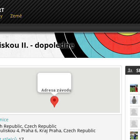
RT
dy
Země
skou II. - dopoledne
SP
Adresa závodu
lnice
h Republic,
Czech Republic
Juliskou 4,
Praha 6,
Kraj Praha,
Czech Republic
t střelců
17