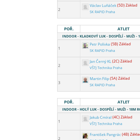
Václav Luňáček
(5D) Základ
2
SK RAPID Praha
POŘ.
ATLET
INDOOR - KLADKOVÝ LUK - DOSPĚLÍ - MUŽI -
Petr Polívka
(5B) Základ
1
SK RAPID Praha
Jan Černý KL
(2C) Základ
2
VŠTJ Technika Praha
Martin Filip
(5A) Základ
3
SK RAPID Praha
POŘ.
ATLET
INDOOR - HOLÝ LUK - DOSPĚLÍ - MUŽI - 18M
Jakub Cmíral
(4C) Základ
1
VŠTJ Technika Praha
František Pangrác
(4B) Zákla
2