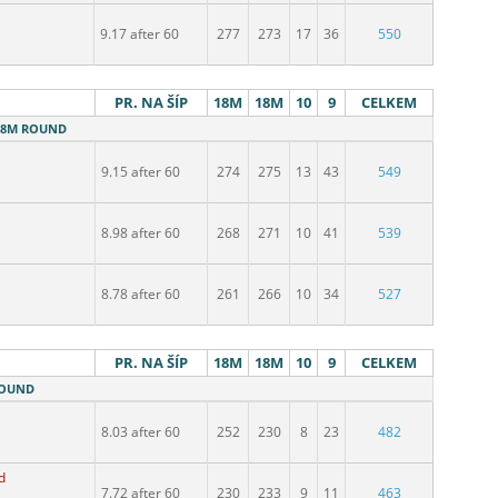
9.17 after 60
277
273
17
36
550
PR. NA ŠÍP
18M
18M
10
9
CELKEM
 18M ROUND
9.15 after 60
274
275
13
43
549
8.98 after 60
268
271
10
41
539
8.78 after 60
261
266
10
34
527
PR. NA ŠÍP
18M
18M
10
9
CELKEM
 ROUND
8.03 after 60
252
230
8
23
482
d
7.72 after 60
230
233
9
11
463