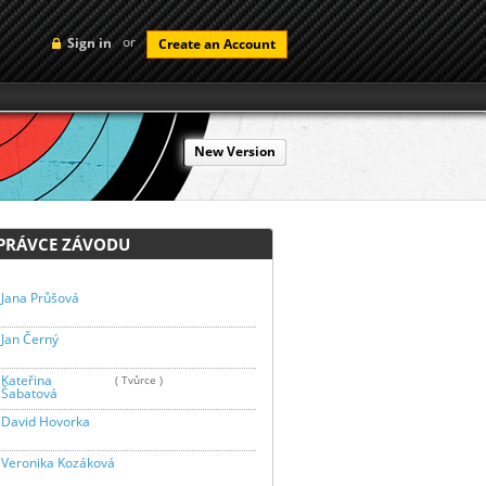
or
Sign in
Create an Account
New Version
RÁVCE ZÁVODU
Jana Průšová
Jan Černý
Kateřina
( Tvůrce )
Šabatová
David Hovorka
Veronika Kozáková