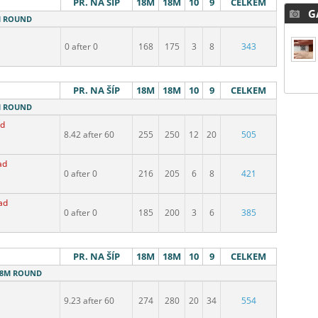
PR. NA ŠÍP
18M
18M
10
9
CELKEM
GA
8M ROUND
0 after 0
168
175
3
8
343
PR. NA ŠÍP
18M
18M
10
9
CELKEM
8M ROUND
ad
8.42 after 60
255
250
12
20
505
ad
0 after 0
216
205
6
8
421
ad
0 after 0
185
200
3
6
385
PR. NA ŠÍP
18M
18M
10
9
CELKEM
 18M ROUND
9.23 after 60
274
280
20
34
554