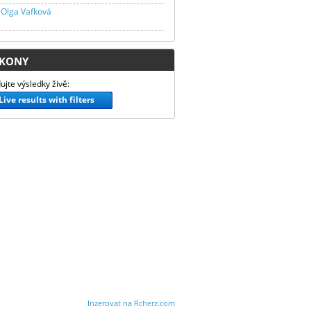
Olga Vafková
KONY
ujte výsledky živě:
Live results with filters
Inzerovat na Rcherz.com