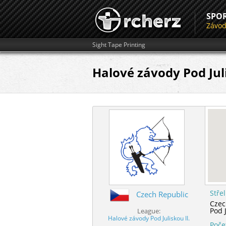
SPO
Závo
Sight Tape Printing
Halové závody Pod Juli
Stře
Czech Republic
Czec
Pod 
League:
Halové závody Pod Juliskou II.
Poče