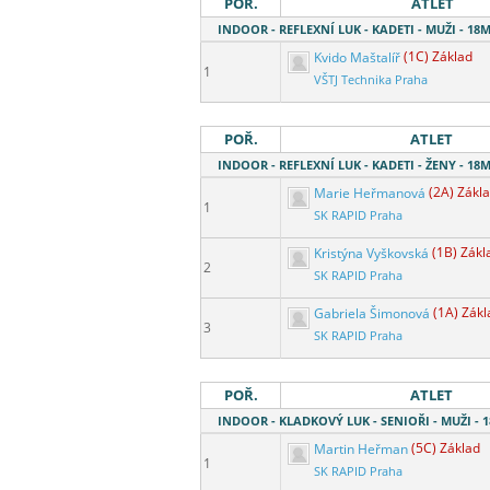
POŘ.
ATLET
INDOOR - REFLEXNÍ LUK - KADETI - MUŽI - 1
Kvido Maštalíř
(1C) Základ
1
VŠTJ Technika Praha
POŘ.
ATLET
INDOOR - REFLEXNÍ LUK - KADETI - ŽENY - 1
Marie Heřmanová
(2A) Zákl
1
SK RAPID Praha
Kristýna Vyškovská
(1B) Zákl
2
SK RAPID Praha
Gabriela Šimonová
(1A) Zákl
3
SK RAPID Praha
POŘ.
ATLET
INDOOR - KLADKOVÝ LUK - SENIOŘI - MUŽI -
Martin Heřman
(5C) Základ
1
SK RAPID Praha