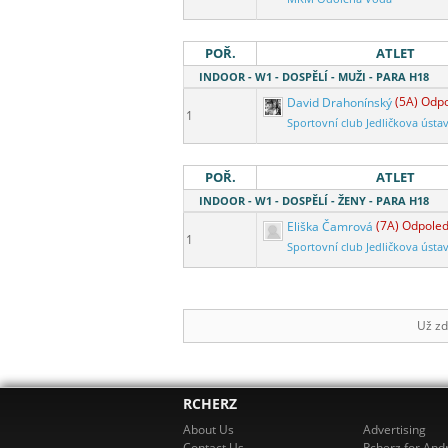
POŘ.
ATLET
INDOOR - W1 - DOSPĚLÍ - MUŽI - PARA H18
David Drahonínský
(5A) Odp
1
Sportovní club Jedličkova ústa
POŘ.
ATLET
INDOOR - W1 - DOSPĚLÍ - ŽENY - PARA H18
Eliška Čamrová
(7A) Odpoled
1
Sportovní club Jedličkova ústa
Už zd
RCHERZ
About Us
Advertising
Contact Us
Rcherz for And