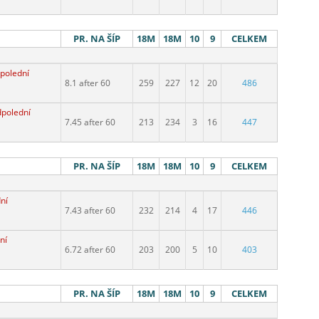
PR. NA ŠÍP
18M
18M
10
9
CELKEM
polední
8.1 after 60
259
227
12
20
486
dpolední
7.45 after 60
213
234
3
16
447
PR. NA ŠÍP
18M
18M
10
9
CELKEM
ní
7.43 after 60
232
214
4
17
446
ní
6.72 after 60
203
200
5
10
403
PR. NA ŠÍP
18M
18M
10
9
CELKEM