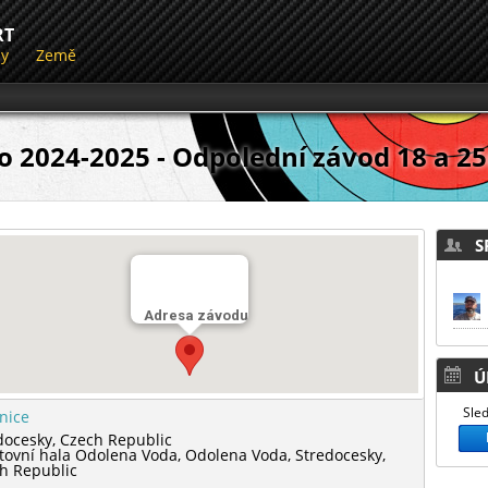
RT
dy
Země
o 2024-2025 - Odpolední závod 18 a 2
SP
Adresa závodu
Ú
Sled
lnice
docesky,
Czech Republic
tovní hala Odolena Voda,
Odolena Voda,
Stredocesky,
h Republic