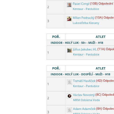
Pavel Cimpl
(10B) Odpolední
2
Kentaur - Pardubice
Milan Podracký
(10A) Odpole
3
Lukostřelba Klecany
POŘ.
ATLET
INDOOR - HOLÝ LUK - 50+ - MUŽI - H18
Július Jakubec HL
(11A) Odpo
1
Kentaur - Pardubice
POŘ.
ATLET
INDOOR - HOLÝ LUK - DOSPĚLÍ - MUŽI - H18
Tomáš Havlíček
(4D) Odpole
1
Kentaur - Pardubice
Václav Novotný
(8C) Odpoled
2
MKM Odolena Voda
Adam Adamček
(8A) Odpole
3