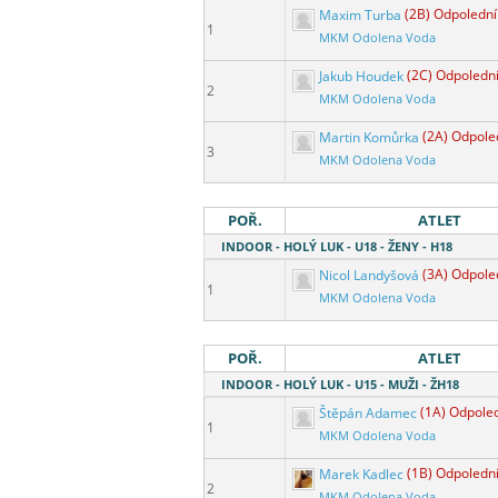
Maxim Turba
(2B) Odpolední
1
MKM Odolena Voda
Jakub Houdek
(2C) Odpoledn
2
MKM Odolena Voda
Martin Komůrka
(2A) Odpole
3
MKM Odolena Voda
POŘ.
ATLET
INDOOR - HOLÝ LUK - U18 - ŽENY - H18
Nicol Landyšová
(3A) Odpole
1
MKM Odolena Voda
POŘ.
ATLET
INDOOR - HOLÝ LUK - U15 - MUŽI - ŽH18
Štěpán Adamec
(1A) Odpole
1
MKM Odolena Voda
Marek Kadlec
(1B) Odpoledn
2
MKM Odolena Voda