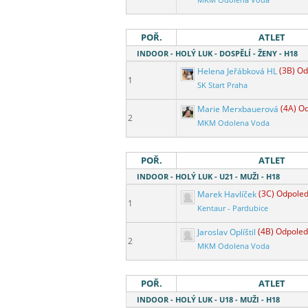
MKM Odolena Voda
POŘ.
ATLET
INDOOR - HOLÝ LUK - DOSPĚLÍ - ŽENY - H18
Helena Jeřábková HL
(3B) Od
1
SK Start Praha
Marie Merxbauerová
(4A) O
2
MKM Odolena Voda
POŘ.
ATLET
INDOOR - HOLÝ LUK - U21 - MUŽI - H18
Marek Havlíček
(3C) Odpoled
1
Kentaur - Pardubice
Jaroslav Oplíštil
(4B) Odpoled
2
MKM Odolena Voda
POŘ.
ATLET
INDOOR - HOLÝ LUK - U18 - MUŽI - H18