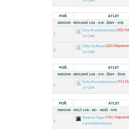
LK CERE
POŘ.
ATLET
INDOOR - REFLEXNÍ LUK - U18 - ŽENY - H18
Ema Krumphanzlová
(3D) Od
1
LK CERE
Edita Dufková
(2D) Odpoledn
2
LK CERE
POŘ.
ATLET
INDOOR - REFLEXNÍ LUK - U15 - ŽENY - ŽH18
Soňa Krumphanzlová
(1C) O
1
LK CERE
POŘ.
ATLET
INDOOR - HOLÝ LUK - 60+ - MUŽI - H18
Vladimír Fajta
(10C) Odpoled
1
Lukostřelba Klecany