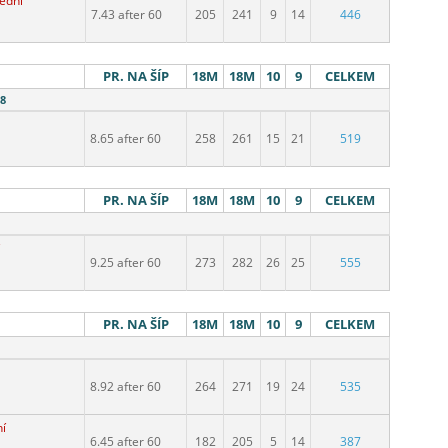
ední
7.43 after 60
205
241
9
14
446
PR. NA ŠÍP
18M
18M
10
9
CELKEM
18
8.65 after 60
258
261
15
21
519
PR. NA ŠÍP
18M
18M
10
9
CELKEM
9.25 after 60
273
282
26
25
555
PR. NA ŠÍP
18M
18M
10
9
CELKEM
8.92 after 60
264
271
19
24
535
ní
6.45 after 60
182
205
5
14
387