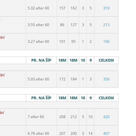
5.32 after 60
157
162
3
5
319
í
3.55 after 60
86
127
3
5
213
dní
3.27 after 60
101
95
1
2
196
PR. NA ŠÍP
18M
18M
10
9
CELKEM
dní
5.93 after 60
172
184
1
3
356
PR. NA ŠÍP
18M
18M
10
9
CELKEM
dní
7 after 60
208
212
5
10
420
í
6.78 after 60
207
200
3
14
407