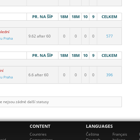
PR. NA ŠÍP
18M
18M
10
9
CELKEM
olední
9.62 after 60
0
0
0
0
577
vu Praha
PR. NA ŠÍP
18M
18M
10
9
CELKEM
ní
6.6 after 60
0
0
0
0
396
vu Praha
e nejsou zádné další statusy
CONTENT
LANGUAGES
Countries
Čeština
Français
roid
Competitions
Deutsch
Italiano