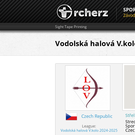
SPO
Závo
Sight Tape Printing
Vodolská halová V.kol
Stře
Czech Republic
Stre
Spor
League:
Czec
Vodolská halová V.kolo 2024-2025