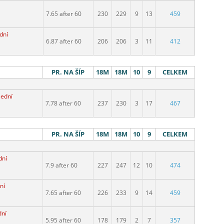
7.65 after 60
230
229
9
13
459
dní
6.87 after 60
206
206
3
11
412
PR. NA ŠÍP
18M
18M
10
9
CELKEM
lední
7.78 after 60
237
230
3
17
467
PR. NA ŠÍP
18M
18M
10
9
CELKEM
dní
7.9 after 60
227
247
12
10
474
ní
7.65 after 60
226
233
9
14
459
dní
5.95 after 60
178
179
2
7
357