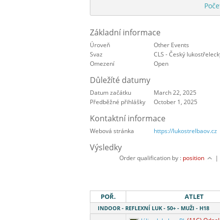
Poče
Základní informace
Úroveň
Other Events
Svaz
CLS - Český lukostřeleck
Omezení
Open
Důležíté datumy
Datum začátku
March 22, 2025
Předběžné přihlášky
October 1, 2025
Kontaktní informace
Webová stránka
https://lukostrelbaov.cz
Výsledky
Order qualification by :
position
POŘ.
ATLET
INDOOR - REFLEXNÍ LUK - 50+ - MUŽI - H18