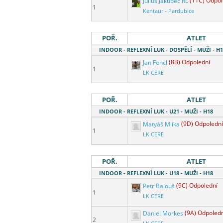
Július Jakubec RL
(11C) Odpol
1
Kentaur - Pardubice
POŘ.
ATLET
INDOOR - REFLEXNÍ LUK - DOSPĚLÍ - MUŽI - H
Jan Fencl
(8B) Odpolední
1
LK CERE
POŘ.
ATLET
INDOOR - REFLEXNÍ LUK - U21 - MUŽI - H18
Matyáš Mlíka
(9D) Odpolední
1
LK CERE
POŘ.
ATLET
INDOOR - REFLEXNÍ LUK - U18 - MUŽI - H18
Petr Balouš
(9C) Odpolední
1
LK CERE
Daniel Morkes
(9A) Odpoled
2