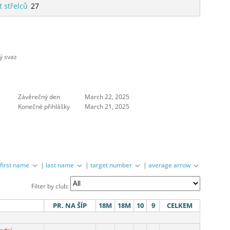
t střelců
27
ý svaz
Závěrečný den
March 22, 2025
Konečné přihlášky
March 21, 2025
|
first name
|
last name
|
target number
|
average arrow
Filter by club:
PR. NA ŠÍP
18M
18M
10
9
CELKEM