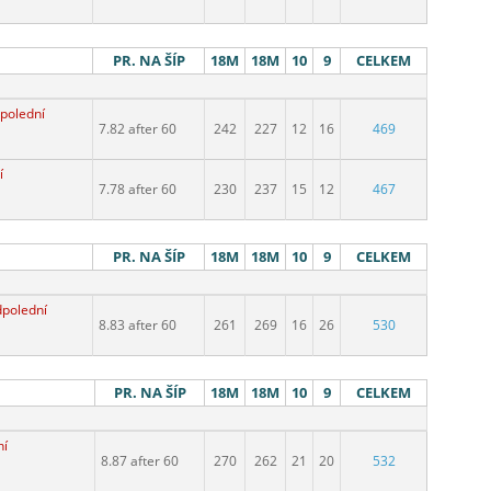
PR. NA ŠÍP
18M
18M
10
9
CELKEM
polední
7.82 after 60
242
227
12
16
469
í
7.78 after 60
230
237
15
12
467
PR. NA ŠÍP
18M
18M
10
9
CELKEM
dpolední
8.83 after 60
261
269
16
26
530
PR. NA ŠÍP
18M
18M
10
9
CELKEM
ní
8.87 after 60
270
262
21
20
532