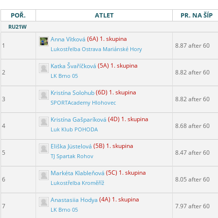
POŘ.
ATLET
PR. NA ŠÍP
RU21W
Anna Vítková
(6A) 1. skupina
1
8.87 after 60
Lukostřelba Ostrava Mariánské Hory
Katka Švaříčková
(5A) 1. skupina
2
8.82 after 60
LK Brno 05
Kristína Solohub
(6D) 1. skupina
3
8.82 after 60
SPORTAcademy Hlohovec
Kristína Gašparíková
(4D) 1. skupina
4
8.68 after 60
Luk Klub POHODA
Eliška Jüstelová
(5B) 1. skupina
5
8.47 after 60
TJ Spartak Rohov
Markéta Klableňová
(5C) 1. skupina
6
8.05 after 60
Lukostřelba Kroměříž
Anastasiia Hodya
(4A) 1. skupina
7
7.97 after 60
LK Brno 05