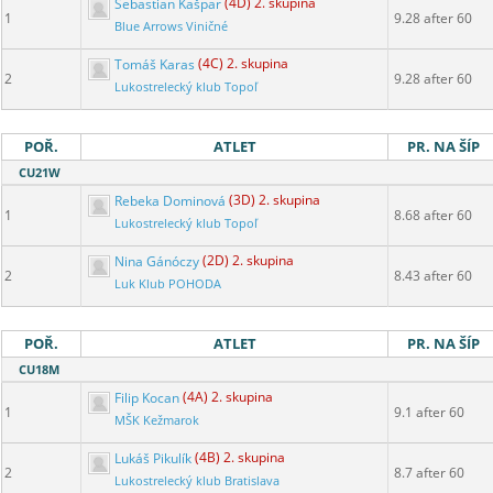
Sebastian Kašpar
(4D) 2. skupina
1
9.28 after 60
Blue Arrows Viničné
Tomáš Karas
(4C) 2. skupina
2
9.28 after 60
Lukostrelecký klub Topoľ
POŘ.
ATLET
PR. NA ŠÍP
CU21W
Rebeka Dominová
(3D) 2. skupina
1
8.68 after 60
Lukostrelecký klub Topoľ
Nina Gánóczy
(2D) 2. skupina
2
8.43 after 60
Luk Klub POHODA
POŘ.
ATLET
PR. NA ŠÍP
CU18M
Filip Kocan
(4A) 2. skupina
1
9.1 after 60
MŠK Kežmarok
Lukáš Pikulík
(4B) 2. skupina
2
8.7 after 60
Lukostrelecký klub Bratislava