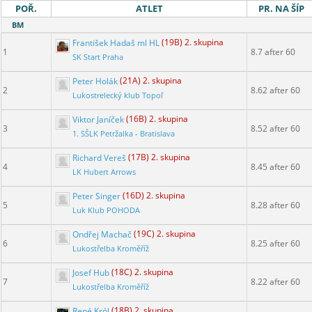
POŘ.
ATLET
PR. NA ŠÍP
BM
František Hadaš ml HL
(19B) 2. skupina
1
8.7 after 60
SK Start Praha
Peter Holák
(21A) 2. skupina
2
8.62 after 60
Lukostrelecký klub Topoľ
Viktor Janíček
(16B) 2. skupina
3
8.52 after 60
1. SŠLK Petržalka - Bratislava
Richard Vereš
(17B) 2. skupina
4
8.45 after 60
LK Hubert Arrows
Peter Singer
(16D) 2. skupina
5
8.28 after 60
Luk Klub POHODA
Ondřej Machač
(19C) 2. skupina
6
8.25 after 60
Lukostřelba Kroměříž
Josef Hub
(18C) 2. skupina
7
8.22 after 60
Lukostřelba Kroměříž
René Król
(18B) 2. skupina