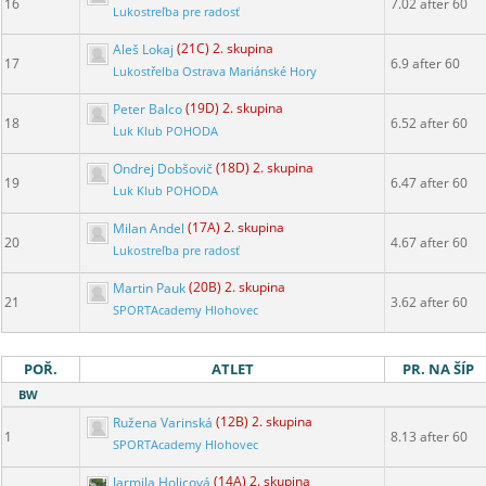
16
7.02 after 60
Lukostreľba pre radosť
Aleš Lokaj
(21C) 2. skupina
17
6.9 after 60
Lukostřelba Ostrava Mariánské Hory
Peter Balco
(19D) 2. skupina
18
6.52 after 60
Luk Klub POHODA
Ondrej Dobšovič
(18D) 2. skupina
19
6.47 after 60
Luk Klub POHODA
Milan Andel
(17A) 2. skupina
20
4.67 after 60
Lukostreľba pre radosť
Martin Pauk
(20B) 2. skupina
21
3.62 after 60
SPORTAcademy Hlohovec
POŘ.
ATLET
PR. NA ŠÍP
BW
Ružena Varinská
(12B) 2. skupina
1
8.13 after 60
SPORTAcademy Hlohovec
Jarmila Holicová
(14A) 2. skupina