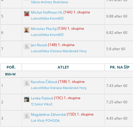
Slávia Archery Bratislava
Michal Hoffman HL
(14A) 1. skupina
5
6.88 after 60
Lukostřelba Kroměříž
Miroslav Plachý
(13A) 1. skupina
6
6.82 after 60
Lukostřelba Kroměříž
Jan Nosek
(14B) 1. skupina
7
5.8 after 60
Lukostřelba Ostrava Mariánské Hory
POŘ.
ATLET
PR. NA ŠÍP
B50+W
Karolina Čiklová
(15B) 1. skupina
1
7.43 after 60
Lukostřelba Ostrava Mariánské Hory
Lenka Fialová
(15C) 1. skupina
2
7.25 after 60
TJ Sokol Vlkoš
Magdaléna Záhorská
(15D) 1. skupina
3
4.45 after 60
Luk Klub POHODA