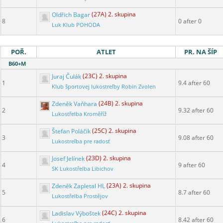
Oldřich Bagar
(27A) 2. skupina
8
0 after 0
Luk Klub POHODA
POŘ.
ATLET
PR. NA ŠÍP
B60+M
Juraj Čulák
(23C) 2. skupina
1
9.4 after 60
Klub športovej lukostreľby Robin Zvolen
Zdeněk Vaňhara
(24B) 2. skupina
2
9.32 after 60
Lukostřelba Kroměříž
Štefan Poláčik
(25C) 2. skupina
3
9.08 after 60
Lukostreľba pre radosť
Josef Jelínek
(23D) 2. skupina
4
9 after 60
SK Lukostřelba Libichov
Zdeněk Zapletal HL
(23A) 2. skupina
5
8.7 after 60
Lukostřelba Prostějov
Ladislav Výboštek
(24C) 2. skupina
6
8.42 after 60