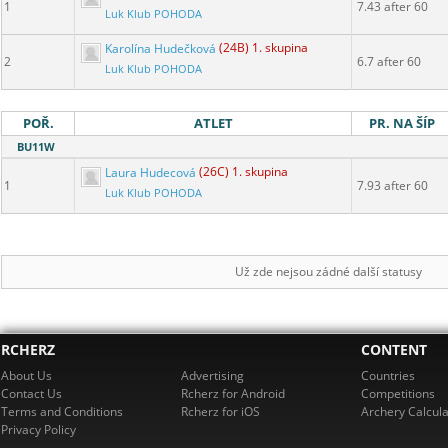
1
7.43 after 60
Luk Klub POHODA
Karolína Hudečková
(24B) 1. skupina
2
6.7 after 60
Luk Klub POHODA
POŘ.
ATLET
PR. NA ŠÍP
BU11W
Laura Hudecová
(26C) 1. skupina
1
7.93 after 60
Luk Klub POHODA
Už zde nejsou zádné další statusy
RCHERZ
CONTENT
About Us
Advertising
Countries
Contact Us
Rcherz for Android
Competitions
Terms and Conditions
Rcherz for iOS
Archery Calcula
Privacy Policy