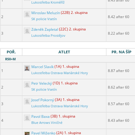
1
8.43 after 60
Lukostřelba Kroměříž
Miroslav Meluzín
(22B) 2. skupina
2
8.42 after 60
SK policie Vsetín
Zdeněk Zapletal
(22C) 2. skupina
3
8.22 after 60
Lukostřelba Prostějov
POŘ.
ATLET
PR. NA ŠÍP
R50+M
Marcel Slavík
(1A) 1. skupina
1
8.87 after 60
Lukostřelba Ostrava Mariánské Hory
Petr Velecký
(1D) 1. skupina
2
8.62 after 60
SK policie Vsetín
Josef Pokorný
(3A) 1. skupina
3
8.57 after 60
Lukostřelba Ostrava Mariánské Hory
Pavol Baxa
(3B) 1. skupina
4
8.43 after 60
Blue Arrows Viničné
Pavel Miženko
(2A) 1. skupina