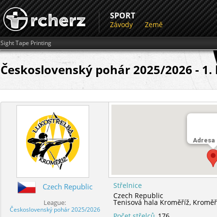
SPORT
Závody
Země
Sight Tape Printing
Československý pohár 2025/2026 - 1. 
Adresa
Střelnice
Czech Republic
Czech Republic
Tenisová hala Kroměříž,
Kroměř
League:
Československý pohár 2025/2026
Počet střelců
176