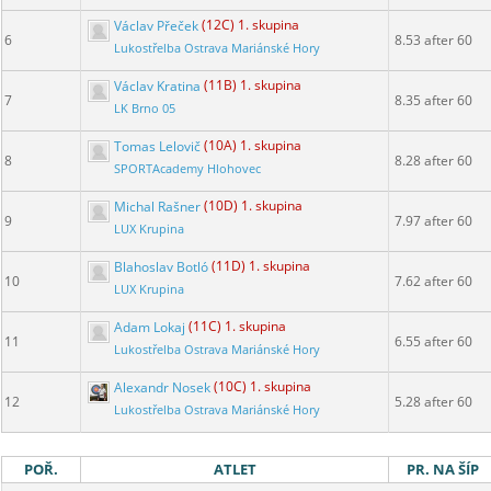
Václav Přeček
(12C) 1. skupina
6
8.53 after 60
Lukostřelba Ostrava Mariánské Hory
Václav Kratina
(11B) 1. skupina
7
8.35 after 60
LK Brno 05
Tomas Lelovič
(10A) 1. skupina
8
8.28 after 60
SPORTAcademy Hlohovec
Michal Rašner
(10D) 1. skupina
9
7.97 after 60
LUX Krupina
Blahoslav Botló
(11D) 1. skupina
10
7.62 after 60
LUX Krupina
Adam Lokaj
(11C) 1. skupina
11
6.55 after 60
Lukostřelba Ostrava Mariánské Hory
Alexandr Nosek
(10C) 1. skupina
12
5.28 after 60
Lukostřelba Ostrava Mariánské Hory
POŘ.
ATLET
PR. NA ŠÍP