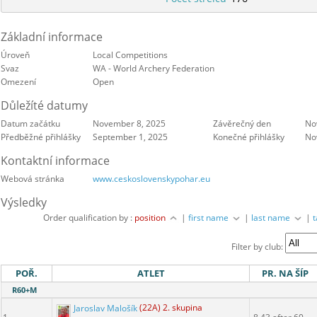
Základní informace
Úroveň
Local Competitions
Svaz
WA - World Archery Federation
Omezení
Open
Důležíté datumy
Datum začátku
November 8, 2025
Závěrečný den
No
Předběžné přihlášky
September 1, 2025
Konečné přihlášky
No
Kontaktní informace
Webová stránka
www.ceskoslovenskypohar.eu
Výsledky
Order qualification by :
position
|
first name
|
last name
|
Filter by club:
POŘ.
ATLET
PR. NA ŠÍP
R60+M
Jaroslav Malošík
(22A) 2. skupina