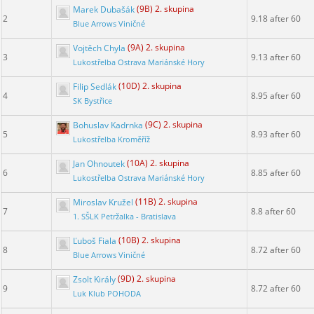
Marek Dubašák
(9B) 2. skupina
2
9.18 after 60
Blue Arrows Viničné
Vojtěch Chyla
(9A) 2. skupina
3
9.13 after 60
Lukostřelba Ostrava Mariánské Hory
Filip Sedlák
(10D) 2. skupina
4
8.95 after 60
SK Bystřice
Bohuslav Kadrnka
(9C) 2. skupina
5
8.93 after 60
Lukostřelba Kroměříž
Jan Ohnoutek
(10A) 2. skupina
6
8.85 after 60
Lukostřelba Ostrava Mariánské Hory
Miroslav Kružel
(11B) 2. skupina
7
8.8 after 60
1. SŠLK Petržalka - Bratislava
Ľuboš Fiala
(10B) 2. skupina
8
8.72 after 60
Blue Arrows Viničné
Zsolt Király
(9D) 2. skupina
9
8.72 after 60
Luk Klub POHODA