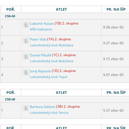
POŘ.
ATLET
PR. NA ŠÍP
C50+M
Lubomír Kocan
(1B) 2. skupina
1
9.38 after 60
MŠK Kežmarok
Peter Vida
(1A) 2. skupina
2
9.37 after 60
Lukostrelecký klub Bratislava
Daniel Pikulík
(1C) 2. skupina
3
9.15 after 60
Lukostrelecký klub Bratislava
Juraj Kapusta
(1D) 2. skupina
4
9.07 after 60
Lukostrelecký klub Topoľ
POŘ.
ATLET
PR. NA ŠÍP
C50+W
Barbora Gálová
(3B) 2. skupina
1
9.37 after 60
Lukostrelecký klub Senica
POŘ.
ATLET
PR. NA ŠÍP