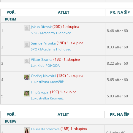
POŘ.
ATLET
PR. NA ŠÍP
RU15M
Jakub Blesak
(20D) 1. skupina
1
8.48 after 60
SPORTAcademy Hlohovec
Samuel Vronka
(19D) 1. skupina
2
8.33 after 60
SPORTAcademy Hlohovec
Viktor Szarka
(18D) 1. skupina
3
8.22 after 60
Luk Klub POHODA
Ondřej Navrátil
(18C) 1. skupina
4
5.65 after 60
Lukostřelba Kroměříž
Filip Skopal
(19C) 1. skupina
5
5.03 after 60
Lukostřelba Kroměříž
POŘ.
ATLET
PR. NA ŠÍP
RU15W
Laura Kanclerová
(18B) 1. skupina
1
9.4 after 60