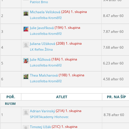
Patriot Brno
Michaela Velísková
(20A) 1. skupina
2
8.47 after 60
Lukostřelba Kroměříž
Julie Javoříková
(19A) 1. skupina
3
7.87 after 60
Lukostřelba Kroměříž
Juliana Užáková
(20B) 1. skupina
4
7.68 after 60
LK Reflex Žilina
Julie Růžková
(18A) 1. skupina
5
6.23 after 60
Lukostřelba Kroměříž
Thea Malcharová
(19B) 1. skupina
6
4.58 after 60
Lukostřelba Kroměříž
POŘ.
ATLET
PR. NA ŠÍP
RU13M
Adrian Varinský
(21A) 1. skupina
1
8.78 after 60
SPORTAcademy Hlohovec
Timotej Užák
(21C) 1. skupina