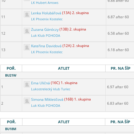
10
6.88 after 60
LK Hubert Arrows
Lenka Holubářová
(13A) 2. skupina
11
6.87 after 60
LK Phoenix Kostelec
Zuzana Gánóczy
(13B) 2. skupina
12
6.58 after 60
Luk Klub POHODA
Kateřina Davidová
(12A) 2. skupina
13
6.18 after 60
LK Phoenix Kostelec
POŘ.
ATLET
PR. NA ŠÍP
BU21W
Ema Uličná
(16C) 1. skupina
1
6.97 after 60
Lukostrelecký klub Turiec
Simona Mikletičová
(16B) 1. skupina
2
6.83 after 60
Luk Klub POHODA
POŘ.
ATLET
PR. NA ŠÍP
BU18M