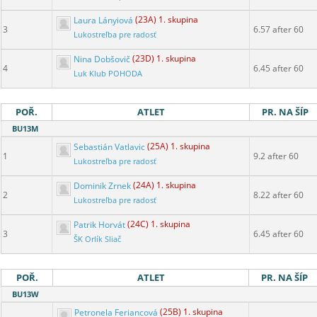
Laura Lányiová
(23A) 1. skupina
3
6.57 after 60
Lukostreľba pre radosť
Nina Dobšovič
(23D) 1. skupina
4
6.45 after 60
Luk Klub POHODA
POŘ.
ATLET
PR. NA ŠÍP
BU13M
Sebastián Vatlavic
(25A) 1. skupina
1
9.2 after 60
Lukostreľba pre radosť
Dominik Zrnek
(24A) 1. skupina
2
8.22 after 60
Lukostreľba pre radosť
Patrik Horvát
(24C) 1. skupina
3
6.45 after 60
ŠK Orlík Sliač
POŘ.
ATLET
PR. NA ŠÍP
BU13W
Petronela Feriancová
(25B) 1. skupina