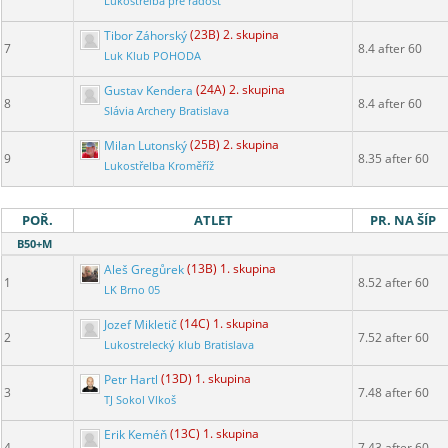
Lukostreľba pre radosť
Tibor Záhorský
(23B) 2. skupina
7
8.4 after 60
Luk Klub POHODA
Gustav Kendera
(24A) 2. skupina
8
8.4 after 60
Slávia Archery Bratislava
Milan Lutonský
(25B) 2. skupina
9
8.35 after 60
Lukostřelba Kroměříž
POŘ.
ATLET
PR. NA ŠÍP
B50+M
Aleš Gregůrek
(13B) 1. skupina
1
8.52 after 60
LK Brno 05
Jozef Mikletič
(14C) 1. skupina
2
7.52 after 60
Lukostrelecký klub Bratislava
Petr Hartl
(13D) 1. skupina
3
7.48 after 60
TJ Sokol Vlkoš
Erik Keméň
(13C) 1. skupina
4
7.43 after 60