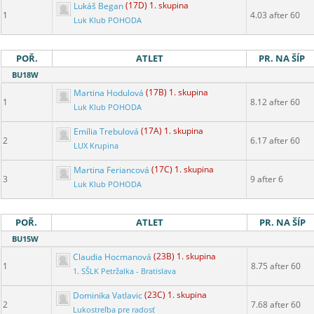
Lukáš Began
(17D) 1. skupina
1
4.03 after 60
Luk Klub POHODA
POŘ.
ATLET
PR. NA ŠÍP
BU18W
Martina Hodulová
(17B) 1. skupina
1
8.12 after 60
Luk Klub POHODA
Emília Trebulová
(17A) 1. skupina
2
6.17 after 60
LUX Krupina
Martina Feriancová
(17C) 1. skupina
3
9 after 6
Luk Klub POHODA
POŘ.
ATLET
PR. NA ŠÍP
BU15W
Claudia Hocmanová
(23B) 1. skupina
1
8.75 after 60
1. SŠLK Petržalka - Bratislava
Dominika Vatlavic
(23C) 1. skupina
2
7.68 after 60
Lukostreľba pre radosť