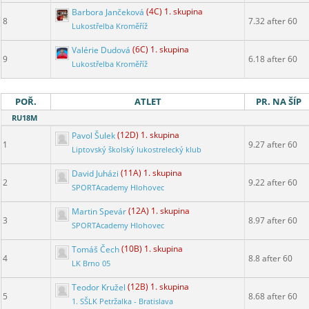
Barbora Jančeková
(4C) 1. skupina
8
7.32 after 60
Lukostřelba Kroměříž
Valérie Dudová
(6C) 1. skupina
9
6.18 after 60
Lukostřelba Kroměříž
POŘ.
ATLET
PR. NA ŠÍP
RU18M
Pavol Šulek
(12D) 1. skupina
1
9.27 after 60
Liptovský školský lukostrelecký klub
David Juházi
(11A) 1. skupina
2
9.22 after 60
SPORTAcademy Hlohovec
Martin Spevár
(12A) 1. skupina
3
8.97 after 60
SPORTAcademy Hlohovec
Tomáš Čech
(10B) 1. skupina
4
8.8 after 60
LK Brno 05
Teodor Kružel
(12B) 1. skupina
5
8.68 after 60
1. SŠLK Petržalka - Bratislava