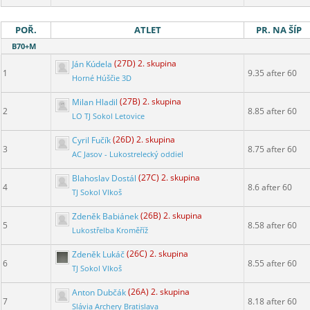
POŘ.
ATLET
PR. NA ŠÍP
B70+M
Ján Kúdela
(27D) 2. skupina
1
9.35 after 60
Horné Húščie 3D
Milan Hladil
(27B) 2. skupina
2
8.85 after 60
LO TJ Sokol Letovice
Cyril Fučík
(26D) 2. skupina
3
8.75 after 60
AC Jasov - Lukostrelecký oddiel
Blahoslav Dostál
(27C) 2. skupina
4
8.6 after 60
TJ Sokol Vlkoš
Zdeněk Babiánek
(26B) 2. skupina
5
8.58 after 60
Lukostřelba Kroměříž
Zdeněk Lukáč
(26C) 2. skupina
6
8.55 after 60
TJ Sokol Vlkoš
Anton Dubčák
(26A) 2. skupina
7
8.18 after 60
Slávia Archery Bratislava