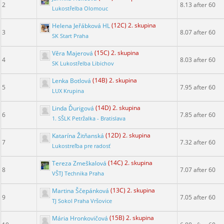
2
8.13 after 60
Lukostřelba Olomouc
Helena Jeřábková HL
(12C) 2. skupina
3
8.07 after 60
SK Start Praha
Věra Majerová
(15C) 2. skupina
4
8.03 after 60
SK Lukostřelba Libichov
Lenka Botlová
(14B) 2. skupina
5
7.95 after 60
LUX Krupina
Linda Ďurigová
(14D) 2. skupina
6
7.85 after 60
1. SŠLK Petržalka - Bratislava
Katarína Žitňanská
(12D) 2. skupina
7
7.32 after 60
Lukostreľba pre radosť
Tereza Zmeškalová
(14C) 2. skupina
8
7.07 after 60
VŠTJ Technika Praha
Martina Ščepánková
(13C) 2. skupina
9
7.05 after 60
TJ Sokol Praha Vršovice
Mária Hronkovičová
(15B) 2. skupina