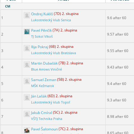
CM
Ondrej Kukliš
(7D) 2. skupina
1
9.6 after 60
Lukostrelecký klub Senica
Pavel Pěnčík
(7A) 2. skupina
2
9.57 after 60
TJ Sokol Vlkoš
Ilija Pokraj
(6B) 2. skupina
3
9.55 after 60
Lukostrelecký klub Bratislava
Martin Dubašák
(7B) 2. skupina
4
9.43 after 60
Blue Arrows Viničné
Samuel Zeman
(5B) 2. skupina
5
9.4 after 60
MŠK Kežmarok
Ján Lašák
(6D) 2. skupina
6
9.3 after 60
Lukostrelecký klub Topoľ
Jakub Cmíral
(5C) 2. skupina
7
8.98 after 60
VŠTJ Technika Praha
Pavel Šalomoun
(7C) 2. skupina
8
8.65 after 60