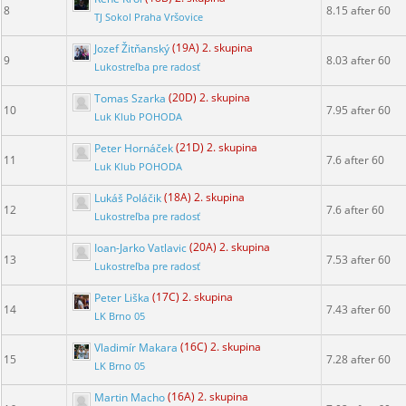
8
8.15 after 60
TJ Sokol Praha Vršovice
Jozef Žitňanský
(19A) 2. skupina
9
8.03 after 60
Lukostreľba pre radosť
Tomas Szarka
(20D) 2. skupina
10
7.95 after 60
Luk Klub POHODA
Peter Hornáček
(21D) 2. skupina
11
7.6 after 60
Luk Klub POHODA
Lukáš Poláčik
(18A) 2. skupina
12
7.6 after 60
Lukostreľba pre radosť
Ioan-Jarko Vatlavic
(20A) 2. skupina
13
7.53 after 60
Lukostreľba pre radosť
Peter Liška
(17C) 2. skupina
14
7.43 after 60
LK Brno 05
Vladimír Makara
(16C) 2. skupina
15
7.28 after 60
LK Brno 05
Martin Macho
(16A) 2. skupina