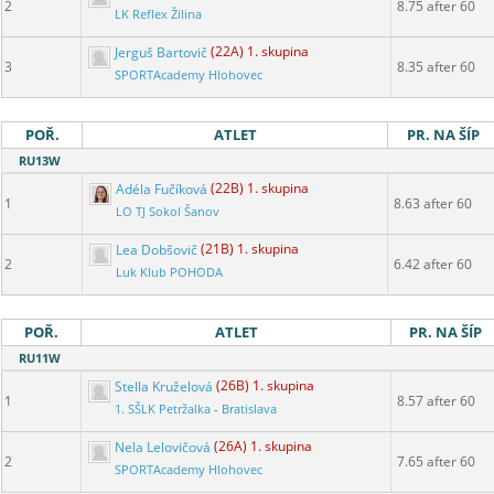
2
8.75 after 60
LK Reflex Žilina
Jerguš Bartovič
(22A) 1. skupina
3
8.35 after 60
SPORTAcademy Hlohovec
POŘ.
ATLET
PR. NA ŠÍP
RU13W
Adéla Fučíková
(22B) 1. skupina
1
8.63 after 60
LO TJ Sokol Šanov
Lea Dobšovič
(21B) 1. skupina
2
6.42 after 60
Luk Klub POHODA
POŘ.
ATLET
PR. NA ŠÍP
RU11W
Stella Kruželová
(26B) 1. skupina
1
8.57 after 60
1. SŠLK Petržalka - Bratislava
Nela Lelovičová
(26A) 1. skupina
2
7.65 after 60
SPORTAcademy Hlohovec