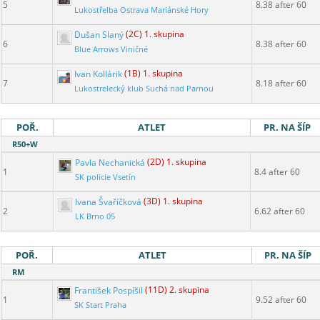
5
8.38 after 60
Lukostřelba Ostrava Mariánské Hory
Dušan Slaný
(2C) 1. skupina
6
8.38 after 60
Blue Arrows Viničné
Ivan Kollárik
(1B) 1. skupina
7
8.18 after 60
Lukostrelecký klub Suchá nad Parnou
POŘ.
ATLET
PR. NA ŠÍP
R50+W
Pavla Nechanická
(2D) 1. skupina
1
8.4 after 60
SK policie Vsetín
Ivana Švaříčková
(3D) 1. skupina
2
6.62 after 60
LK Brno 05
POŘ.
ATLET
PR. NA ŠÍP
RM
František Pospíšil
(11D) 2. skupina
1
9.52 after 60
SK Start Praha