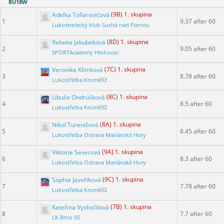
RU18W
Adelka Tollarovičová
(9B) 1. skupina
1
9.37 after 60
Lukostrelecký klub Suchá nad Parnou
Rebeka Jakubeková
(8D) 1. skupina
2
9.05 after 60
SPORTAcademy Hlohovec
Veronika Klímková
(7C) 1. skupina
3
8.78 after 60
Lukostřelba Kroměříž
Libuše Ondrušková
(8C) 1. skupina
4
8.5 after 60
Lukostřelba Kroměříž
Nikol Tureničová
(8A) 1. skupina
5
8.45 after 60
Lukostřelba Ostrava Mariánské Hory
Viktorie Severová
(9A) 1. skupina
6
8.3 after 60
Lukostřelba Ostrava Mariánské Hory
Sophie Javoříková
(9C) 1. skupina
7
7.78 after 60
Lukostřelba Kroměříž
Kateřina Vyskočilová
(7B) 1. skupina
8
7.7 after 60
LK Brno 05