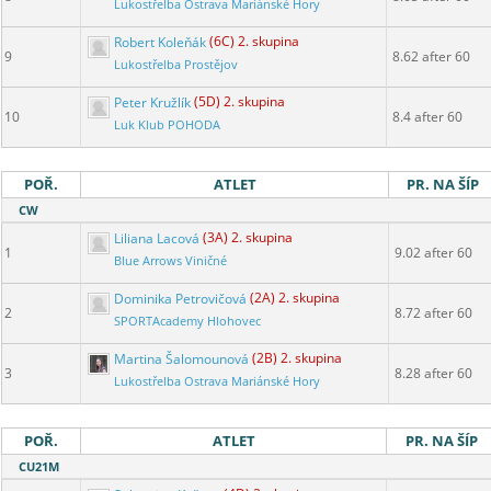
Lukostřelba Ostrava Mariánské Hory
Robert Koleňák
(6C) 2. skupina
9
8.62 after 60
Lukostřelba Prostějov
Peter Kružlík
(5D) 2. skupina
10
8.4 after 60
Luk Klub POHODA
POŘ.
ATLET
PR. NA ŠÍP
CW
Liliana Lacová
(3A) 2. skupina
1
9.02 after 60
Blue Arrows Viničné
Dominika Petrovičová
(2A) 2. skupina
2
8.72 after 60
SPORTAcademy Hlohovec
Martina Šalomounová
(2B) 2. skupina
3
8.28 after 60
Lukostřelba Ostrava Mariánské Hory
POŘ.
ATLET
PR. NA ŠÍP
CU21M