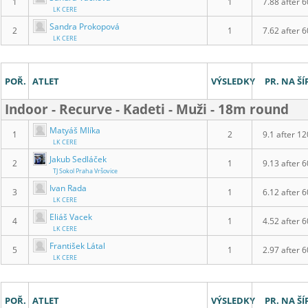
1
1
7.88 after 6
LK CERE
Sandra Prokopová
2
1
7.62 after 6
LK CERE
POŘ.
ATLET
VÝSLEDKY
PR. NA ŠÍ
Indoor - Recurve - Kadeti - Muži - 18m round
Matyáš Mlíka
1
2
9.1 after 12
LK CERE
Jakub Sedláček
2
1
9.13 after 6
TJ Sokol Praha Vršovice
Ivan Rada
3
1
6.12 after 6
LK CERE
Eliáš Vacek
4
1
4.52 after 6
LK CERE
František Látal
5
1
2.97 after 6
LK CERE
POŘ.
ATLET
VÝSLEDKY
PR. NA ŠÍ