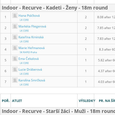
Indoor - Recurve - Kadeti - Ženy - 18m round
Hana Ptáčková
1
2
8.08 after 1
LK CERE
Markéta Fliegerová
2
2
7.85 after 1
LK CERE
Kateřina Krninská
3
2
7.83 after 1
LK CERE
Marie Heřmanová
4
1
8.3 after 6
SK RAPID Praha
Ema Čekalová
5
1
5.82 after 6
LK CERE
Lucie Dráberová
6
1
4.37 after 6
LK CERE
Karolína Smrčková
7
1
4.03 after 6
LK CERE
POŘ.
ATLET
VÝSLEDKY
PR. NA ŠÍ
Indoor - Recurve - Starší žáci - Muži - 18m roun