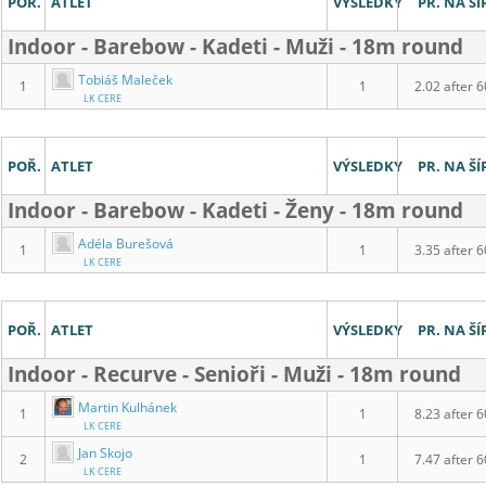
POŘ.
ATLET
VÝSLEDKY
PR. NA ŠÍ
Indoor - Barebow - Kadeti - Muži - 18m round
Tobiáš Maleček
1
1
2.02 after 6
LK CERE
POŘ.
ATLET
VÝSLEDKY
PR. NA ŠÍ
Indoor - Barebow - Kadeti - Ženy - 18m round
Adéla Burešová
1
1
3.35 after 6
LK CERE
POŘ.
ATLET
VÝSLEDKY
PR. NA ŠÍ
Indoor - Recurve - Senioři - Muži - 18m round
Martin Kulhánek
1
1
8.23 after 6
LK CERE
Jan Skojo
2
1
7.47 after 6
LK CERE