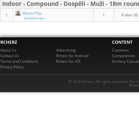
Indoor - Compound - Dospělí - Muži - 18m roun
Martin Filip
1
1
9 after 60
SK RAPID Praha
RCHERZ
CONTENT
About Us
Advertising
Countries
Contact Us
Rcherz for Android
Competitions
Terms and Conditions
Rcherz for iOS
Archery Calcula
Privacy Policy
© 2026 Rcherz. All rights reserved. For 
Power