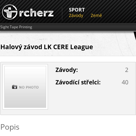
SPORT
Závody
Země
Sight Tape Printing
Halový závod LK CERE League
Závody:
2
Závodící střelci:
40
Popis