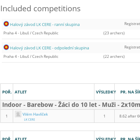
Included competitions
Registrat
Halový závod LK CERE - ranní skupina
Praha 4 - Libuš
/
Czech Republic
(23 archers)
Registrat
Halový závod LK CERE - odpolední skupina
Praha 4 - Libuš
/
Czech Republic
(22 archers)
Výsledky
POŘ.
ATLET
VÝSLEDKY
PR. NA ŠÍ
Indoor - Barebow - Žáci do 10 let - Muži - 2x10
Vilém Havlíček
1
1
8.62 after 6
LK CERE
POŘ.
ATLET
VÝSLEDKY
PR. NA ŠÍ