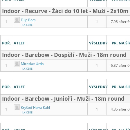
Indoor - Recurve - Žáci do 10 let - Muži - 2x10m
Filip Bors
1
1
7.98 after 6
LK CERE
POŘ.
ATLET
VÝSLEDKY
PR. NA ŠÍ
Indoor - Barebow - Dospělí - Muži - 18m round
Miroslav Urda
1
1
6.37 after 6
LK CERE
POŘ.
ATLET
VÝSLEDKY
PR. NA ŠÍ
Indoor - Barebow - Junioři - Muži - 18m round
Kryštof Horst Kahl
1
1
4.35 after 6
LK CERE