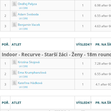
Ondřej Palyza
1
1
6.98 after 6
LK CERE
Adam Svoboda
2
1
6.55 after 6
LK CERE
Benjamin Vacek
3
1
4.63 after 6
LK CERE
POŘ.
ATLET
VÝSLEDKY
PR. NA ŠÍ
Indoor - Recurve - Starší žáci - Ženy - 18m roun
Kristína Skojová
1
1
7.28 after 6
LK CERE
Ema Krumphanzlová
2
1
6.55 after 6
LK CERE
Kateřina Hádková
3
1
4.1 after 6
LK CERE
POŘ.
ATLET
VÝSLEDKY
PR. NA ŠÍ