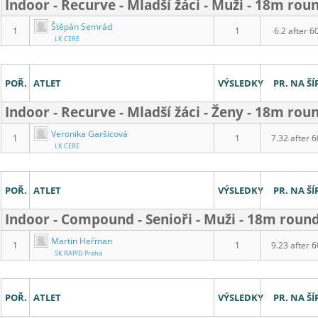
Indoor - Recurve - Mladší žáci - Muži - 18m rou
Štěpán Semrád
1
1
6.2 after 6
LK CERE
POŘ.
ATLET
VÝSLEDKY
PR. NA ŠÍ
Indoor - Recurve - Mladší žáci - Ženy - 18m rou
Veronika Garšicová
1
1
7.32 after 6
LK CERE
POŘ.
ATLET
VÝSLEDKY
PR. NA ŠÍ
Indoor - Compound - Senioři - Muži - 18m roun
Martin Heřman
1
1
9.23 after 6
SK RAPID Praha
POŘ.
ATLET
VÝSLEDKY
PR. NA ŠÍ