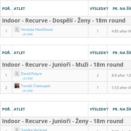
POŘ.
ATLET
VÝSLEDKY
PR. NA ŠÍ
Indoor - Recurve - Dospělí - Ženy - 18m round
Vendula Havlíčková
1
1
4.85 after 6
LK CERE
POŘ.
ATLET
VÝSLEDKY
PR. NA ŠÍ
Indoor - Recurve - Junioři - Muži - 18m round
David Palyza
1
2
8.8 after 12
LK CERE
Tomáš Chaloupek
2
1
5.53 after 6
LK CERE
POŘ.
ATLET
VÝSLEDKY
PR. NA ŠÍ
Indoor - Recurve - Junioři - Ženy - 18m round
Sandra Vacková