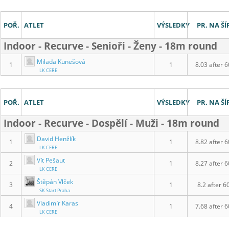
POŘ.
ATLET
VÝSLEDKY
PR. NA ŠÍ
Indoor - Recurve - Senioři - Ženy - 18m round
Milada Kunešová
1
1
8.03 after 6
LK CERE
POŘ.
ATLET
VÝSLEDKY
PR. NA ŠÍ
Indoor - Recurve - Dospělí - Muži - 18m round
David Henžlík
1
1
8.82 after 6
LK CERE
Vít Pešaut
2
1
8.27 after 6
LK CERE
Štěpán Vlček
3
1
8.2 after 6
SK Start Praha
Vladimír Karas
4
1
7.68 after 6
LK CERE