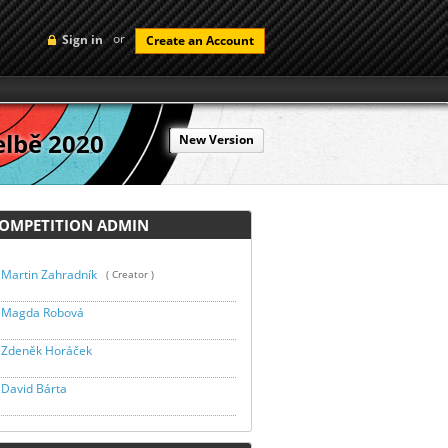
or
Sign in
Create an Account
elbě 2020
New Version
MPETITION ADMIN
Martin Zahradník
( Creator )
Magda Robová
Zdeněk Horáček
David Bárta