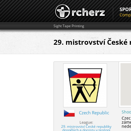
SPO
Compe
Sight Tape Printing
29. mistrovství České 
Shoo
Czech Republic
Czec
záme
League:
nede
29. mistrovství České republiky
dospělých a dorostu v terénní