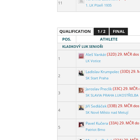
11
1. LK Plzeň 1935
QUALIFICATION
1 / 2
FINAL
POS.
ATHLETE
KLADKOVÝ LUK SENIOŘI
Aleš Vankát
(32D) 29. MČR dos
1
LK Votice
Ladislav Krumpolec
(33D) 29. 
2
SK Start Praha
Jaroslav Preclík
(33C) 29. MČR 
3
SK SLAVIA PRAHA LUKOSTŘELBA
Jiří Sedláček
(33B) 29. MČR dos
4
SK Nové Město nad Metují
Pavel Kučera
(33A) 29. MČR do
5
Patriot Brno