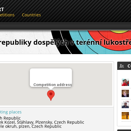
RT
titions
Countries
republiky dospělých v terénní lukostř
CO
Competition address
ting places
h Republic
k Kozel,
Šťáhlavy,
Plzensky,
Czech Republic
le okruh,
plzen,
Czech Republic