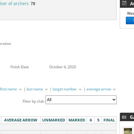
er of archers
78
AC
Watc
eration
Finish Date
October 4, 2020
|
first name
|
last name
|
target number
|
average arrow
Filter by club:
GA
AVERAGE ARROW
UNMARKED
MARKED
6
5
FINAL