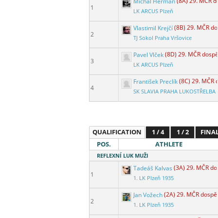
Michal Heřman
(8A) 29. MČR d
1
LK ARCUS Plzeň
Vlastimil Krejčí
(8B) 29. MČR do
2
TJ Sokol Praha Vršovice
Pavel Vlček
(8D) 29. MČR dospě
3
LK ARCUS Plzeň
František Preclík
(8C) 29. MČR 
4
SK SLAVIA PRAHA LUKOSTŘELBA
QUALIFICATION
1 / 4
1 / 2
FINA
POS.
ATHLETE
REFLEXNÍ LUK MUŽI
Tadeáš Kalvas
(3A) 29. MČR do
1
1. LK Plzeň 1935
Jan Vožech
(2A) 29. MČR dospě
2
1. LK Plzeň 1935