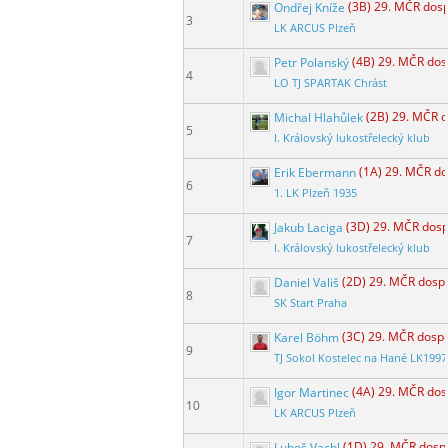
Ondřej Kníže
(3B) 29. MČR dos
3
LK ARCUS Plzeň
Petr Polanský
(4B) 29. MČR dos
4
LO TJ SPARTAK Chrást
Michal Hlahůlek
(2B) 29. MČR 
5
I. Královský lukostřelecký klub
Erik Ebermann
(1A) 29. MČR d
6
1. LK Plzeň 1935
Jakub Laciga
(3D) 29. MČR dosp
7
I. Královský lukostřelecký klub
Daniel Vališ
(2D) 29. MČR dosp
8
SK Start Praha
Karel Böhm
(3C) 29. MČR dosp
9
TJ Sokol Kostelec na Hané LK1997
Igor Martinec
(4A) 29. MČR dos
10
LK ARCUS Plzeň
Luboš Vachl
(1D) 29. MČR dosp