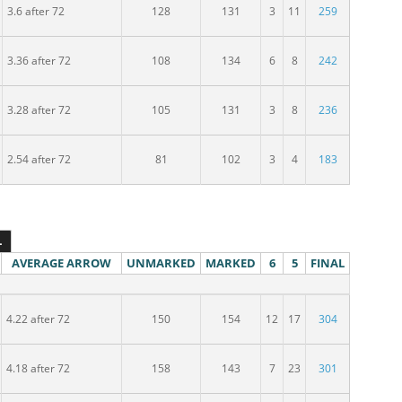
3.6 after 72
128
131
3
11
259
pělých
3.36 after 72
108
134
6
8
242
 dospělých
3.28 after 72
105
131
3
8
236
spělých
2.54 after 72
81
102
3
4
183
L
AVERAGE ARROW
UNMARKED
MARKED
6
5
FINAL
 dospělých
4.22 after 72
150
154
12
17
304
spělých
4.18 after 72
158
143
7
23
301