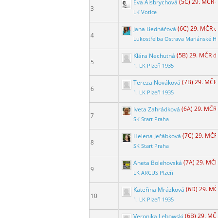
Eva Aisbrychová
(5C) 29. MČR 
3
LK Votice
Jana Bednářová
(6C) 29. MČR 
4
Lukostřelba Ostrava Mariánské H
Klára Nechutná
(5B) 29. MČR d
5
1. LK Plzeň 1935
Tereza Nováková
(7B) 29. MČR
6
1. LK Plzeň 1935
Iveta Zahrádková
(6A) 29. MČR
7
SK Start Praha
Helena Jeřábková
(7C) 29. MČR
8
SK Start Praha
Aneta Bolehovská
(7A) 29. MČ
9
LK ARCUS Plzeň
Kateřina Mrázková
(6D) 29. MČ
10
1. LK Plzeň 1935
Veronika Lebowski
(6B) 29. MČ