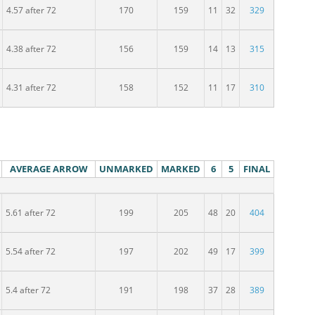
dospělých
4.57 after 72
170
159
11
32
329
lých
4.38 after 72
156
159
14
13
315
lých
4.31 after 72
158
152
11
17
310
AVERAGE ARROW
UNMARKED
MARKED
6
5
FINAL
dospělých
5.61 after 72
199
205
48
20
404
ospělých
5.54 after 72
197
202
49
17
399
pělých
5.4 after 72
191
198
37
28
389