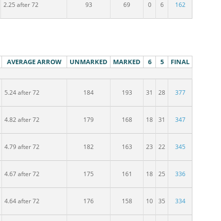
2.25 after 72
93
69
0
6
162
AVERAGE ARROW
UNMARKED
MARKED
6
5
FINAL
pělých
5.24 after 72
184
193
31
28
377
MČR dospělých
4.82 after 72
179
168
18
31
347
dospělých
4.79 after 72
182
163
23
22
345
pělých
4.67 after 72
175
161
18
25
336
spělých
4.64 after 72
176
158
10
35
334