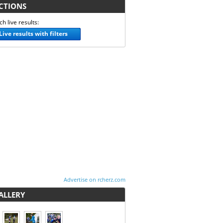
TIONS
h live results:
Live results with filters
Advertise on rcherz.com
LLERY