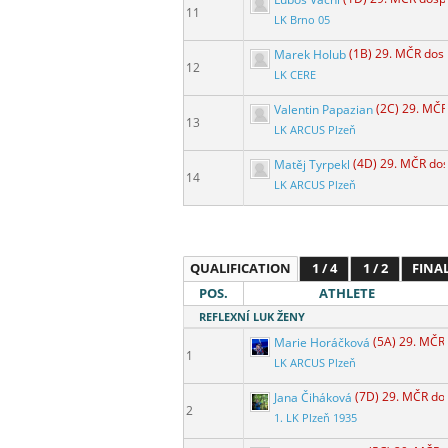
11
LK Brno 05
Marek Holub
(1B) 29. MČR dos
12
LK CERE
Valentin Papazian
(2C) 29. MČR
13
LK ARCUS Plzeň
Matěj Tyrpekl
(4D) 29. MČR do
14
LK ARCUS Plzeň
QUALIFICATION
1 / 4
1 / 2
FINA
POS.
ATHLETE
REFLEXNÍ LUK ŽENY
Marie Horáčková
(5A) 29. MČR
1
LK ARCUS Plzeň
Jana Čiháková
(7D) 29. MČR do
2
1. LK Plzeň 1935