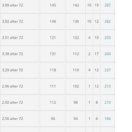
dospělých
3.99 after 72
145
142
10
19
287
dospělých
3.92 after 72
146
136
10
12
282
ory
ospělých
3.51 after 72
121
132
4
10
253
 dospělých
3.38 after 72
131
112
2
17
243
 dospělých
3.29 after 72
118
119
4
12
237
 dospělých
2.96 after 72
111
102
1
12
213
R dospělých
2.92 after 72
112
98
1
8
210
R dospělých
2.56 after 72
90
94
1
6
184
R dospělých