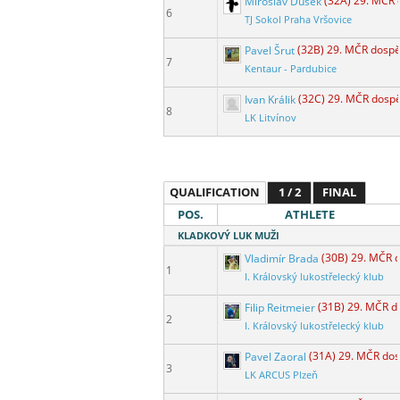
Miroslav Dušek
(32A) 29. MČR 
6
TJ Sokol Praha Vršovice
Pavel Šrut
(32B) 29. MČR dospě
7
Kentaur - Pardubice
Ivan Králik
(32C) 29. MČR dospě
8
LK Litvínov
QUALIFICATION
1 / 2
FINAL
POS.
ATHLETE
KLADKOVÝ LUK MUŽI
Vladimír Brada
(30B) 29. MČR 
1
I. Královský lukostřelecký klub
Filip Reitmeier
(31B) 29. MČR d
2
I. Královský lukostřelecký klub
Pavel Zaoral
(31A) 29. MČR dos
3
LK ARCUS Plzeň