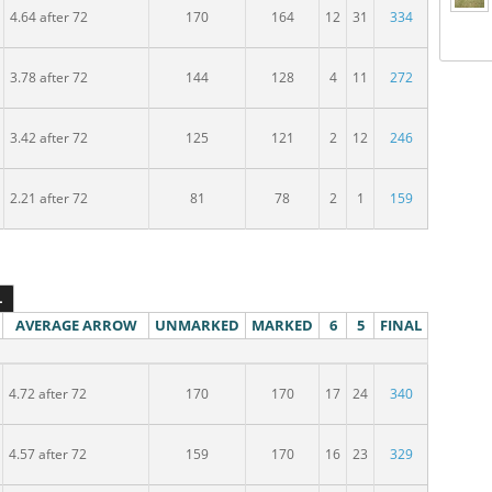
ospělých
4.64 after 72
170
164
12
31
334
spělých
3.78 after 72
144
128
4
11
272
lých
3.42 after 72
125
121
2
12
246
dospělých
2.21 after 72
81
78
2
1
159
L
AVERAGE ARROW
UNMARKED
MARKED
6
5
FINAL
spělých
4.72 after 72
170
170
17
24
340
lých
4.57 after 72
159
170
16
23
329