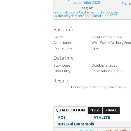
lukostřelbě 2020
Numb
League:
29. mistrovství České republiky dorostu
a dospělých v terénní lukostřelbě 2020
Basic info
Grade
Local Competitions
Association
WA - World Archery Fed
Restrictions
Open
Date info
Start Date
October 2, 2020
Final Entry
September 20, 2020
Results
Order qualification by :
position
QUALIFICATION
1 / 2
FINAL
POS.
ATHLETE
REFLEXNÍ LUK SENIOŘI