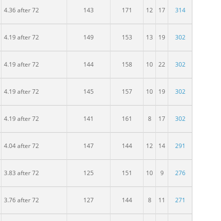
pělých
4.36 after 72
143
171
12
17
314
pělých
4.19 after 72
149
153
13
19
302
dospělých
4.19 after 72
144
158
10
22
302
ospělých
4.19 after 72
145
157
10
19
302
ělých
4.19 after 72
141
161
8
17
302
ělých
4.04 after 72
147
144
12
14
291
ělých
3.83 after 72
125
151
10
9
276
pělých
3.76 after 72
127
144
8
11
271
ělých