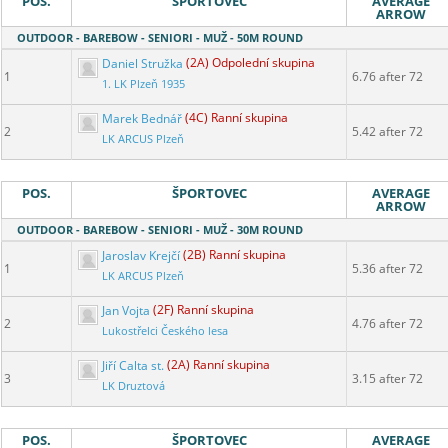
POS.
ŠPORTOVEC
AVERAGE
ARROW
OUTDOOR - BAREBOW - SENIORI - MUŽ - 50M ROUND
Daniel Stružka
(2A) Odpolední skupina
1
6.76 after 72
1. LK Plzeň 1935
Marek Bednář
(4C) Ranní skupina
2
5.42 after 72
LK ARCUS Plzeň
POS.
ŠPORTOVEC
AVERAGE
ARROW
OUTDOOR - BAREBOW - SENIORI - MUŽ - 30M ROUND
Jaroslav Krejčí
(2B) Ranní skupina
1
5.36 after 72
LK ARCUS Plzeň
Jan Vojta
(2F) Ranní skupina
2
4.76 after 72
Lukostřelci Českého lesa
Jiří Calta st.
(2A) Ranní skupina
3
3.15 after 72
LK Druztová
POS.
ŠPORTOVEC
AVERAGE