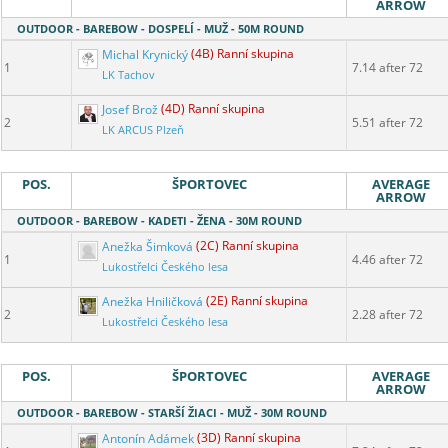
ARROW
OUTDOOR - BAREBOW - DOSPELÍ - MUŽ - 50M ROUND
Michal Krynický
(4B) Ranní skupina
1
7.14 after 72
LK Tachov
Josef Brož
(4D) Ranní skupina
2
5.51 after 72
LK ARCUS Plzeň
POS.
ŠPORTOVEC
AVERAGE
ARROW
OUTDOOR - BAREBOW - KADETI - ŽENA - 30M ROUND
Anežka Šimková
(2C) Ranní skupina
1
4.46 after 72
Lukostřelci Českého lesa
Anežka Hniličková
(2E) Ranní skupina
2
2.28 after 72
Lukostřelci Českého lesa
POS.
ŠPORTOVEC
AVERAGE
ARROW
OUTDOOR - BAREBOW - STARŠÍ ŽIACI - MUŽ - 30M ROUND
Antonín Adámek
(3D) Ranní skupina