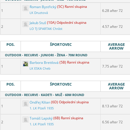
Roman Bystřický
(5C) Ranní skupina
1
6.28 after 72
LK Druztová
Jakub Stuš
(10A) Odpolední skupina
2
4.57 after 72
LO TJ SPARTAK Chrást
POS.
ŠPORTOVEC
AVERAGE
ARROW
OUTDOOR - RECURVE - JUNIORI - ŽENA - 70M ROUND
Barbora Brettlová
(5B) Ranní skupina
1
7.75 after 72
LK ESKA Cheb
POS.
ŠPORTOVEC
AVERAGE
ARROW
OUTDOOR - RECURVE - KADETI - MUŽ - 60M ROUND
Ondřej Kilian
(6D) Odpolední skupina
1
8.13 after 72
1. LK Plzeň 1935
Tomáš Lapský
(6B) Ranní skupina
2
6.56 after 72
1. LK Plzeň 1935