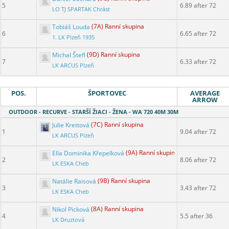
5
6.89 after 72
LO TJ SPARTAK Chrást
Tobiáš Louda
(7A) Ranní skupina
6
6.65 after 72
1. LK Plzeň 1935
Michal Štefl
(9D) Ranní skupina
7
6.33 after 72
LK ARCUS Plzeň
POS.
ŠPORTOVEC
AVERAGE
ARROW
OUTDOOR - RECURVE - STARŠÍ ŽIACI - ŽENA - WA 720 40M 30M
Julie Krettová
(7C) Ranní skupina
1
9.04 after 72
LK ARCUS Plzeň
Ella Dominika Křepelková
(9A) Ranní skupina
2
8.06 after 72
LK ESKA Cheb
Natálie Raisová
(9B) Ranní skupina
3
3.43 after 72
LK ESKA Cheb
Nikol Picková
(8A) Ranní skupina
4
5.5 after 36
LK Druztová