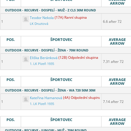
ARROW
OUTDOOR - RECURVE - DOSPELÍ - MUŽ - Z CLS 30M ROUND
Teodor Nekola
(17A) Ranní skupina
1
6.6 after 72
LK Druztová
POS.
ŠPORTOVEC
AVERAGE
ARROW
OUTDOOR - RECURVE - DOSPELÍ - ŽENA - 70M ROUND
Eliška Beránková
(12B) Odpolední skupina
1
7.31 after 72
1. LK Plzeň 1935
POS.
ŠPORTOVEC
AVERAGE
ARROW
OUTDOOR - RECURVE - DOSPELÍ - ŽENA - WA 720 50M 30M
Kateřina Hamanová
(4A) Odpolední skupina
1
7.14 after 72
1. LK Plzeň 1935
POS.
ŠPORTOVEC
AVERAGE
ARROW
OUTDOOR - RECURVE - JUNIORI - MUŽ - 70M ROUND