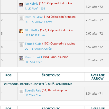
Jan Kebrle
(11C) Odpolední skupina
1
8.24 after 72
1. LK Plzeň 1935
Pavel Mudra
(11A) Odpolední skupina
2
7.76 after 72
LO TJ SPARTAK Chrást
Filip Hoška
(12A) Odpolední skupina
3
6.65 after 72
LK ARCUS Plzeň
Tomáš Kuda
(10C) Odpolední skupina
4
5.57 after 72
LO TJ SPARTAK Chrást
Pavel Smažík
(5A) Ranní skupina
5
5.25 after 72
LK ESKA Cheb
POS.
ŠPORTOVEC
AVERAGE
ARROW
OUTDOOR - RECURVE - DOSPELÍ - MUŽ - 60M ROUND
Zdeněk Rais
(6A) Ranní skupina
1
3.54 after 71
LK ESKA Cheb
POS.
ŠPORTOVEC
AVERAGE