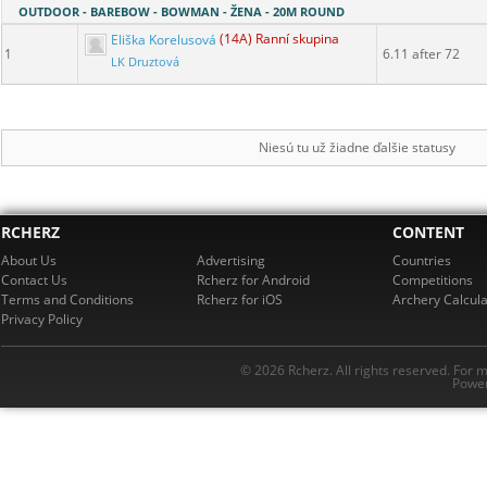
OUTDOOR - BAREBOW - BOWMAN - ŽENA - 20M ROUND
Eliška Korelusová
(14A) Ranní skupina
1
6.11 after 72
LK Druztová
Niesú tu už žiadne ďalšie statusy
RCHERZ
CONTENT
About Us
Advertising
Countries
Contact Us
Rcherz for Android
Competitions
Terms and Conditions
Rcherz for iOS
Archery Calcula
Privacy Policy
© 2026 Rcherz. All rights reserved. For 
Power