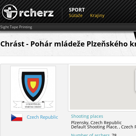
SPORT
Súťaže
Krajiny
Sight Tape Printing
Chrást - Pohár mládeže Plzeňského kra
Shooting places
Czech Republic
Plzensky,
Czech Republic
Default Shooting Place,
,
Czech 
Number of archers
78