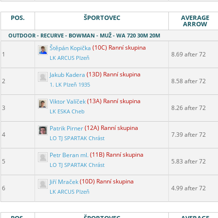
POS.
ŠPORTOVEC
AVERAGE
ARROW
OUTDOOR - RECURVE - BOWMAN - MUŽ - WA 720 30M 20M
Štěpán Kopička
(10C) Ranní skupina
1
8.69 after 72
LK ARCUS Plzeň
Jakub Kadera
(13D) Ranní skupina
2
8.58 after 72
1. LK Plzeň 1935
Viktor Valíček
(13A) Ranní skupina
3
8.26 after 72
LK ESKA Cheb
Patrik Pirner
(12A) Ranní skupina
4
7.39 after 72
LO TJ SPARTAK Chrást
Petr Beran ml.
(11B) Ranní skupina
5
5.83 after 72
LO TJ SPARTAK Chrást
Jiří Mraček
(10D) Ranní skupina
6
4.99 after 72
LK ARCUS Plzeň