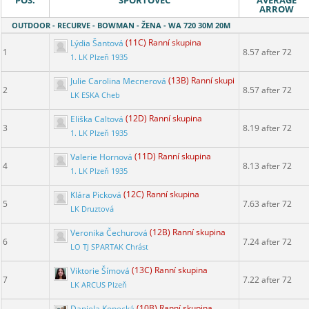
POS.
ŠPORTOVEC
AVERAGE
ARROW
OUTDOOR - RECURVE - BOWMAN - ŽENA - WA 720 30M 20M
Lýdia Šantová
(11C) Ranní skupina
1
8.57 after 72
1. LK Plzeň 1935
Julie Carolina Mecnerová
(13B) Ranní skupina
2
8.57 after 72
LK ESKA Cheb
Eliška Caltová
(12D) Ranní skupina
3
8.19 after 72
1. LK Plzeň 1935
Valerie Hornová
(11D) Ranní skupina
4
8.13 after 72
1. LK Plzeň 1935
Klára Picková
(12C) Ranní skupina
5
7.63 after 72
LK Druztová
Veronika Čechurová
(12B) Ranní skupina
6
7.24 after 72
LO TJ SPARTAK Chrást
Viktorie Šímová
(13C) Ranní skupina
7
7.22 after 72
LK ARCUS Plzeň
Daniela Kopecká
(10B) Ranní skupina