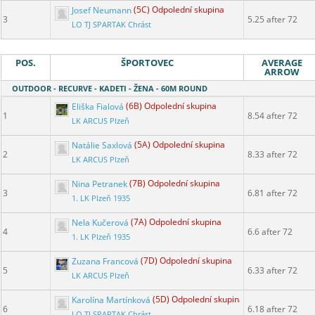
Josef Neumann
(5C) Odpolední skupina
3
5.25 after 72
LO TJ SPARTAK Chrást
POS.
ŠPORTOVEC
AVERAGE
ARROW
OUTDOOR - RECURVE - KADETI - ŽENA - 60M ROUND
Eliška Fialová
(6B) Odpolední skupina
1
8.54 after 72
LK ARCUS Plzeň
Natálie Saxlová
(5A) Odpolední skupina
2
8.33 after 72
LK ARCUS Plzeň
Nina Petranek
(7B) Odpolední skupina
3
6.81 after 72
1. LK Plzeň 1935
Nela Kučerová
(7A) Odpolední skupina
4
6.6 after 72
1. LK Plzeň 1935
Zuzana Francová
(7D) Odpolední skupina
5
6.33 after 72
LK ARCUS Plzeň
Karolína Martínková
(5D) Odpolední skupina
6
6.18 after 72
LO TJ SPARTAK Chrást