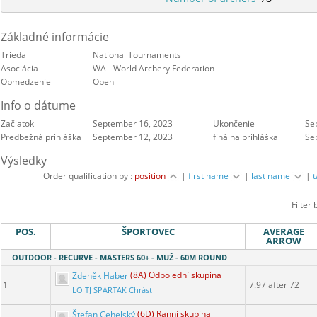
Základné informácie
Trieda
National Tournaments
Asociácia
WA - World Archery Federation
Obmedzenie
Open
Info o dátume
Začiatok
September 16, 2023
Ukončenie
Se
Predbežná prihláška
September 12, 2023
finálna prihláška
Se
Výsledky
Order qualification by :
position
|
first name
|
last name
|
Filter 
POS.
ŠPORTOVEC
AVERAGE
ARROW
OUTDOOR - RECURVE - MASTERS 60+ - MUŽ - 60M ROUND
Zdeněk Haber
(8A) Odpolední skupina
1
7.97 after 72
LO TJ SPARTAK Chrást
Štefan Cehelský
(6D) Ranní skupina