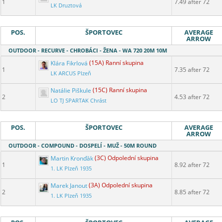
1
7.49 after 72
LK Druztová
POS.
ŠPORTOVEC
AVERAGE
ARROW
OUTDOOR - RECURVE - CHROBÁCI - ŽENA - WA 720 20M 10M
Klára Fikrlová
(15A) Ranní skupina
1
7.35 after 72
LK ARCUS Plzeň
Natálie Piškule
(15C) Ranní skupina
2
4.53 after 72
LO TJ SPARTAK Chrást
POS.
ŠPORTOVEC
AVERAGE
ARROW
OUTDOOR - COMPOUND - DOSPELÍ - MUŽ - 50M ROUND
Martin Kronďák
(3C) Odpolední skupina
1
8.92 after 72
1. LK Plzeň 1935
Marek Janout
(3A) Odpolední skupina
2
8.85 after 72
1. LK Plzeň 1935