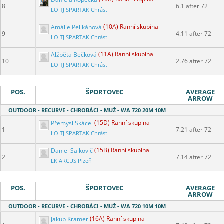
8
6.1 after 72
LO TJ SPARTAK Chrást
Amálie Pelikánová
(10A) Ranní skupina
9
4.11 after 72
LO TJ SPARTAK Chrást
Alžběta Bečková
(11A) Ranní skupina
10
2.76 after 72
LO TJ SPARTAK Chrást
POS.
ŠPORTOVEC
AVERAGE
ARROW
OUTDOOR - RECURVE - CHROBÁCI - MUŽ - WA 720 20M 10M
Přemysl Skácel
(15D) Ranní skupina
1
7.21 after 72
LO TJ SPARTAK Chrást
Daniel Salkovič
(15B) Ranní skupina
2
7.14 after 72
LK ARCUS Plzeň
POS.
ŠPORTOVEC
AVERAGE
ARROW
OUTDOOR - RECURVE - CHROBÁCI - MUŽ - WA 720 10M 10M
Jakub Kramer
(16A) Ranní skupina