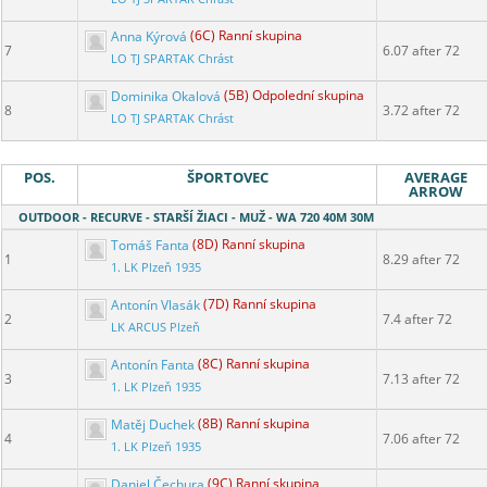
Anna Kýrová
(6C) Ranní skupina
7
6.07 after 72
LO TJ SPARTAK Chrást
Dominika Okalová
(5B) Odpolední skupina
8
3.72 after 72
LO TJ SPARTAK Chrást
POS.
ŠPORTOVEC
AVERAGE
ARROW
OUTDOOR - RECURVE - STARŠÍ ŽIACI - MUŽ - WA 720 40M 30M
Tomáš Fanta
(8D) Ranní skupina
1
8.29 after 72
1. LK Plzeň 1935
Antonín Vlasák
(7D) Ranní skupina
2
7.4 after 72
LK ARCUS Plzeň
Antonín Fanta
(8C) Ranní skupina
3
7.13 after 72
1. LK Plzeň 1935
Matěj Duchek
(8B) Ranní skupina
4
7.06 after 72
1. LK Plzeň 1935
Daniel Čechura
(9C) Ranní skupina