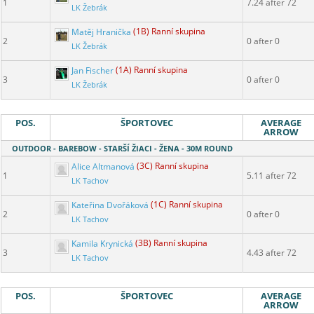
1
7.24 after 72
LK Žebrák
Matěj Hranička
(1B) Ranní skupina
2
0 after 0
LK Žebrák
Jan Fischer
(1A) Ranní skupina
3
0 after 0
LK Žebrák
POS.
ŠPORTOVEC
AVERAGE
ARROW
OUTDOOR - BAREBOW - STARŠÍ ŽIACI - ŽENA - 30M ROUND
Alice Altmanová
(3C) Ranní skupina
1
5.11 after 72
LK Tachov
Kateřina Dvořáková
(1C) Ranní skupina
2
0 after 0
LK Tachov
Kamila Krynická
(3B) Ranní skupina
3
4.43 after 72
LK Tachov
POS.
ŠPORTOVEC
AVERAGE
ARROW